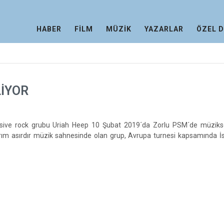
HABER
FİLM
MÜZİK
YAZARLAR
ÖZEL 
LİYOR
ressive rock grubu Uriah Heep 10 Şubat 2019´da Zorlu PSM´de müzikse
rım asırdır müzik sahnesinde olan grup, Avrupa turnesi kapsamında İ