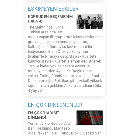
ESKİMEYEN ESKİLER
KÖPRÜDEN GEÇEMEDİM
(SILA 4)
The Lightnings, Kıbrıs
Türkleri arasında Batılı
müzik yapan ilk grup. 1963 Kıbrıs olaylarında
grubun çalışmaları sona eriyor ama,
Kalfaoğlu ile Gürsoy bu kez mücahitler
bünyesinde Ersin Örek ve Süleyman
İbrahim’le bir araya gelip ‘Bayrak Kuartet’i
kuruyor. Bayrak Kuartet eleman değiştirerek
1970’e kadar yoluna devam ediyor. Bu
müzisyenlerden Aydın Kalfaoğlu (gitar,
vokal), Erdinç Gündüz (gitar, vokal) ile Rauf
Denktaş’ın oğlu Raif (bas gitar, vokal) yüksek
öğrenim için gittikleri Ankara’da adlarını Sıla
4 yapıyor.
EN ÇOK DİNLENENLER
EN ÇOK 'HADİSE'
DİNLENDİ
Yerli müzikte Hadise 'Ara
Beni' ile birinci, Manifest-
Ajda Pekkan 'Hileli' ikinci, Blok 3 'Sebebi Var'