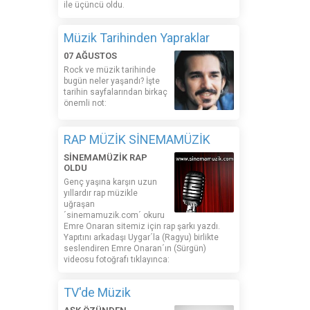
ile üçüncü oldu.
Müzik Tarihinden Yapraklar
07 AĞUSTOS
Rock ve müzik tarihinde
bugün neler yaşandı? İşte
tarihin sayfalarından birkaç
önemli not:
RAP MÜZİK SİNEMAMÜZİK
SİNEMAMÜZİK RAP
OLDU
Genç yaşına karşın uzun
yıllardır rap müzikle
uğraşan
´sinemamuzik.com´ okuru
Emre Onaran sitemiz için rap şarkı yazdı.
Yapıtını arkadaşı Uygar´la (Ragyu) birlikte
seslendiren Emre Onaran´ın (Sürgün)
videosu fotoğrafı tıklayınca:
TV'de Müzik