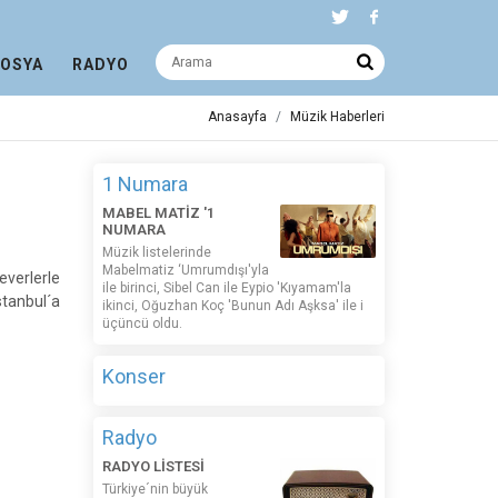
DOSYA
RADYO
Anasayfa
Müzik Haberleri
1 Numara
MABEL MATİZ '1
NUMARA
Müzik listelerinde
Mabelmatiz ‘Umrumdışı'yla
verlerle
ile birinci, Sibel Can ile Eypio 'Kıyamam'la
stanbul´a
ikinci, Oğuzhan Koç 'Bunun Adı Aşksa' ile i
üçüncü oldu.
Konser
Radyo
RADYO LİSTESİ
Türkiye´nin büyük