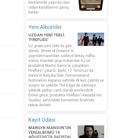
kentlerinde yayında olan
radyo kanallarının geniş
listesi
Yeni Albümler
U2'DAN YENİ TEKLİ:
'FIREFLIES'
U2 grubu yeni tekli ile geri
döndü. Street of Dreams'in
yayınlanmasından sadece birkaç hafta
sonra, İrlandalı grup Hollandalı DJ ve
prodüktör Martin Garrix'le çalıştıkları
Fireflies'ı çıkardı. Şarkı, 17 Temmuz'da
Garrix'in Belçika'daki Tomorrowland
festivalinin kapanış setinde ilk kez çalındı ​​ve
sürpriz bir şekilde The Edge de sahneye
çıkarak şarkıyı canlı olarak seslendirdi.
Ertesi gece, prodüktör Fireflies'ı Kanada'nın
Quebec şehrindeki konserinin finalinde
tekrar dinletti.
Kayıt Odası
MARILYN MANSON'UN
YENİALBÜMÜ 14
AĞUSTOS'TA SATIŞTA!