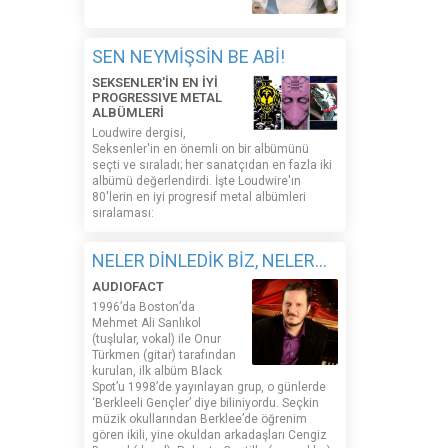
SEN NEYMİŞSİN BE ABİ!
SEKSENLER'İN EN İYİ
PROGRESSIVE METAL
ALBÜMLERİ
Loudwire dergisi,
Seksenler'in en önemli on bir albümünü
seçti ve sıraladı; her sanatçıdan en fazla iki
albümü değerlendirdi. İşte Loudwire'ın
80'lerin en iyi progresif metal albümleri
sıralaması:
NELER DİNLEDİK BİZ, NELER...
AUDIOFACT
1996’da Boston’da
Mehmet Ali Sanlıkol
(tuşlular, vokal) ile Onur
Türkmen (gitar) tarafından
kurulan, ilk albüm Black
Spot’u 1998’de yayınlayan grup, o günlerde
‘Berkleeli Gençler’ diye biliniyordu. Seçkin
müzik okullarından Berklee’de öğrenim
gören ikili, yine okuldan arkadaşları Cengiz