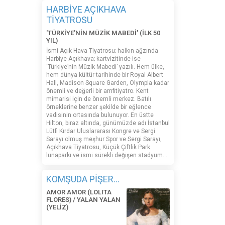
HARBİYE AÇIKHAVA
TİYATROSU
'TÜRKİYE'NİN MÜZİK MABEDİ' (İLK 50
YIL)
İsmi Açık Hava Tiyatrosu; halkın ağzında
Harbiye Açıkhava; kartvizitinde ise
‘Türkiye’nin Müzik Mabedi’ yazılı. Hem ülke,
hem dünya kültür tarihinde bir Royal Albert
Hall, Madison Square Garden, Olympia kadar
önemli ve değerli bir amfitiyatro. Kent
mimarisi için de önemli merkez. Batılı
örneklerine benzer şekilde bir eğlence
vadisinin ortasında bulunuyor. En üstte
Hilton, biraz altında, günümüzde adı İstanbul
Lütfi Kırdar Uluslararası Kongre ve Sergi
Sarayı olmuş meşhur Spor ve Sergi Sarayı,
Açıkhava Tiyatrosu, Küçük Çiftlik Park
lunaparkı ve ismi sürekli değişen stadyum…
KOMŞUDA PİŞER...
AMOR AMOR (LOLITA
FLORES) / YALAN YALAN
(YELİZ)