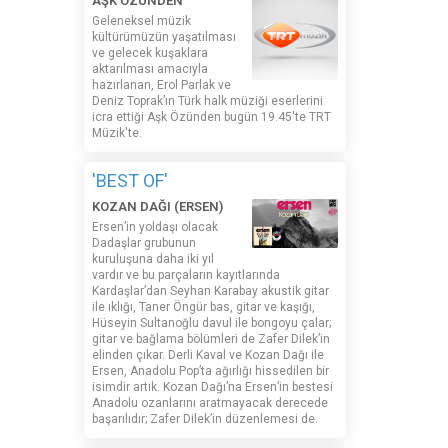
AŞK ÖZÜNDEN
Geleneksel müzik
kültürümüzün yaşatılması
ve gelecek kuşaklara
aktarılması amacıyla
hazırlanan, Erol Parlak ve
Deniz Toprak’ın Türk halk müziği eserlerini
icra ettiği Aşk Özünden bugün 19.45'te TRT
Müzik'te.
'BEST OF'
KOZAN DAĞI (ERSEN)
Ersen’in yoldaşı olacak
Dadaşlar grubunun
kuruluşuna daha iki yıl
vardır ve bu parçaların kayıtlarında
Kardaşlar’dan Seyhan Karabay akustik gitar
ile ıklığı, Taner Öngür bas, gitar ve kaşığı,
Hüseyin Sultanoğlu davul ile bongoyu çalar;
gitar ve bağlama bölümleri de Zafer Dilek’in
elinden çıkar. Derli Kaval ve Kozan Dağı ile
Ersen, Anadolu Pop’ta ağırlığı hissedilen bir
isimdir artık. Kozan Dağı’na Ersen’in bestesi
Anadolu ozanlarını aratmayacak derecede
başarılıdır; Zafer Dilek’in düzenlemesi de.