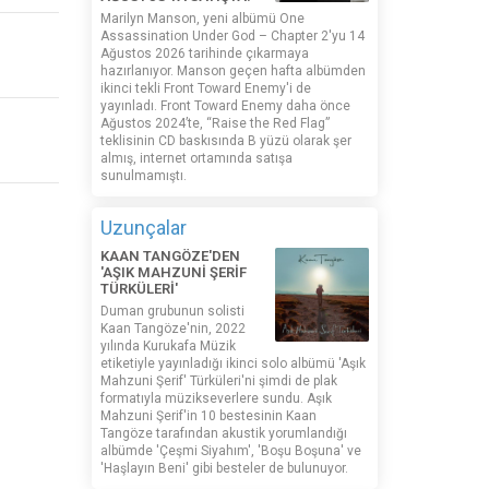
Marilyn Manson, yeni albümü One
Assassination Under God – Chapter 2'yu 14
Ağustos 2026 tarihinde çıkarmaya
hazırlanıyor. Manson geçen hafta albümden
ikinci tekli Front Toward Enemy'i de
yayınladı. Front Toward Enemy daha önce
Ağustos 2024’te, “Raise the Red Flag”
teklisinin CD baskısında B yüzü olarak şer
almış, internet ortamında satışa
sunulmamıştı.
Uzunçalar
KAAN TANGÖZE'DEN
'AŞIK MAHZUNİ ŞERİF
TÜRKÜLERİ'
Duman grubunun solisti
Kaan Tangöze'nin, 2022
yılında Kurukafa Müzik
etiketiyle yayınladığı ikinci solo albümü 'Aşık
Mahzuni Şerif' Türküleri'ni şimdi de plak
formatıyla müzikseverlere sundu. Aşık
Mahzuni Şerif'in 10 bestesinin Kaan
Tangöze tarafından akustik yorumlandığı
albümde 'Çeşmi Siyahım', 'Boşu Boşuna' ve
'Haşlayın Beni' gibi besteler de bulunuyor.