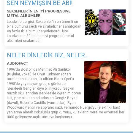
SEN NEYMİŞSİN BE ABİ!
SEKSENLER'İN EN İYİ PROGRESSIVE
METAL ALBÜMLERİ
Loudwire dergisi, Seksenler'in en önemli on
bir albümünü seçti ve sıraladı; her sanatçıdan
en fazla iki albümü değerlendirdi. İşte
Loudwire'ın 80'lerin en iyi progresif metal
albümleri sıralaması:
NELER DİNLEDİK BİZ, NELER...
AUDIOFACT
1996’da Boston’da Mehmet Ali Sanlıkol
(tuşlular, vokal) ile Onur Türkmen (gitar)
tarafından kurulan, ilk albüm Black Spot’u
1998’de yayınlayan grup, o günlerde
‘Berkleeli Gençler’ diye biliniyordu. Seçkin
müzik okullarından Berklee’de öğrenim gören
ikili, yine okuldan arkadaşları Cengiz Baysal
(davul), Roberto Castillo (vurmalılar), Ryan
Woodward (tenor ve soprano sax), Fernando Huergo’yu (elektrikli bas)
yanlarına alarak çokuluslu grup kurmuş, kulaklarını yerel ve evrensel her
türlü gelişmeye açık tutmaya başlamıştı.