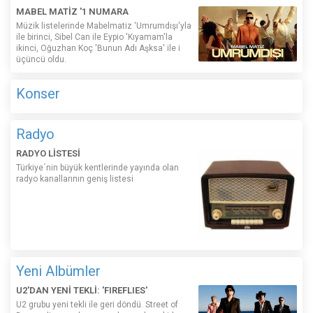
MABEL MATİZ '1 NUMARA
Müzik listelerinde Mabelmatiz ‘Umrumdışı'yla
ile birinci, Sibel Can ile Eypio 'Kıyamam'la
ikinci, Oğuzhan Koç 'Bunun Adı Aşksa' ile i
üçüncü oldu.
Konser
Radyo
RADYO LİSTESİ
Türkiye´nin büyük kentlerinde yayında olan
radyo kanallarının geniş listesi
Yeni Albümler
U2'DAN YENİ TEKLİ: 'FIREFLIES'
U2 grubu yeni tekli ile geri döndü. Street of