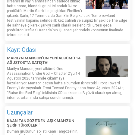
Dreams'in yayınlanmasından sadece birkaç
hafta sonra, İrlandalı grup Hollandalı DJ ve
prodüktör Martin Garrix'le çalıştıkları Fireflies'ı
çıkardı. Şarkı, 17 Temmuz'da Garrix'in Belçika'daki Tomorrowland
festivalinin kapanış setinde ilk kez çalındı ​​ve sürpriz bir şekilde The Edge
de sahneye çıkarak şarkıyı canlı olarak seslendirdi. Ertesi gece,
prodüktör Fireflies'ı Kanada'nın Quebec şehrindeki konserinin finalinde
tekrar dinletti.
Kayıt Odası
MARILYN MANSON'UN YENİALBÜMÜ 14
AĞUSTOS'TA SATIŞTA!
Marilyn Manson, yeni albümü One
Assassination Under God – Chapter 2'yu 14
Ağustos 2026 tarihinde çıkarmaya
hazırlanıyor. Manson geçen hafta albümden ikinci tekli Front Toward
Enemy'i de yayınladı. Front Toward Enemy daha önce Ağustos 2024’te,
“Raise the Red Flag” teklisinin CD baskısında B yüzü olarak şer almış,
internet ortamında satışa sunulmamıştı.
Uzunçalar
KAAN TANGÖZE'DEN 'AŞIK MAHZUNİ
ŞERİF TÜRKÜLERİ'
Duman grubunun solisti Kaan Tangöze'nin,