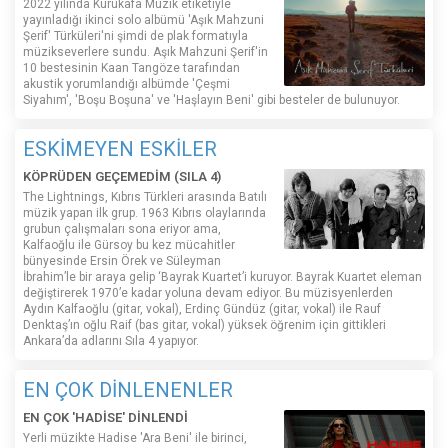
2022 yılında Kurukafa Müzik etiketiyle
yayınladığı ikinci solo albümü 'Aşık Mahzuni
Şerif' Türküleri'ni şimdi de plak formatıyla
müzikseverlere sundu. Aşık Mahzuni Şerif'in
10 bestesinin Kaan Tangöze tarafından
akustik yorumlandığı albümde 'Çeşmi
Siyahım', 'Boşu Boşuna' ve 'Haşlayın Beni' gibi besteler de bulunuyor.
ESKİMEYEN ESKİLER
KÖPRÜDEN GEÇEMEDİM (SILA 4)
The Lightnings, Kıbrıs Türkleri arasında Batılı
müzik yapan ilk grup. 1963 Kıbrıs olaylarında
grubun çalışmaları sona eriyor ama,
Kalfaoğlu ile Gürsoy bu kez mücahitler
bünyesinde Ersin Örek ve Süleyman
İbrahim’le bir araya gelip ‘Bayrak Kuartet’i kuruyor. Bayrak Kuartet eleman
değiştirerek 1970’e kadar yoluna devam ediyor. Bu müzisyenlerden
Aydın Kalfaoğlu (gitar, vokal), Erdinç Gündüz (gitar, vokal) ile Rauf
Denktaş’ın oğlu Raif (bas gitar, vokal) yüksek öğrenim için gittikleri
Ankara’da adlarını Sıla 4 yapıyor.
EN ÇOK DİNLENENLER
EN ÇOK 'HADİSE' DİNLENDİ
Yerli müzikte Hadise 'Ara Beni' ile birinci,