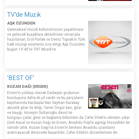
TV'de Müzik
AŞK ÖZÜNDEN
Geleneksel müzik kültürümüzün yaşatılması
ve gelecek kuşaklara aktarılması amacıyla
hazırlanan, Erol Parlak ve Deniz Toprak’ın Türk
halk müziği eserlerini icra ettiği Aşk Özünden
bugün 19.45'te TRT Müzik'te.
'BEST OF'
KOZAN DAĞI (ERSEN)
Ersen’in yoldaşı olacak Dadaşlar grubunun
kuruluşuna daha iki yıl vardır ve bu parçaların
kayıtlarında Kardaşlar’dan Seyhan Karabay
akustik gitar ile ıklığı, Taner Öngür bas, gitar
ve kaşığı, Hüseyin Sultanoğlu davul ile
bongoyu çalar; gitar ve bağlama bölümleri de Zafer Dilek’in elinden çıkar.
Derli Kaval ve Kozan Dağı ile Ersen, Anadolu Pop’ta ağırlığı hissedilen bir
isimdir artık. Kozan Dağı’na Ersen’in bestesi Anadolu ozanlarını
aratmayacak derecede başarılıdır; Zafer Dilek’in düzenlemesi de.