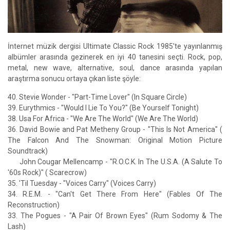
İnternet müzik dergisi Ultimate Classic Rock 1985'te yayınlanmış
albümler arasında gezinerek en iyi 40 tanesini seçti. Rock, pop,
metal, new wave, alternative, soul, dance arasında yapılan
araştırma sonucu ortaya çıkan liste şöyle:
40. Stevie Wonder - "Part-Time Lover" (In Square Circle)
39. Eurythmics - "Would I Lie To You?" (Be Yourself Tonight)
38. Usa For Africa - "We Are The World" (We Are The World)
36. David Bowie and Pat Metheny Group - "This Is Not America" (
The Falcon And The Snowman: Original Motion Picture
Soundtrack)
John Cougar Mellencamp - "R.O.C.K. In The U.S.A. (A Salute To
'60s Rock)" ( Scarecrow)
35. 'Til Tuesday - "Voices Carry" (Voices Carry)
34. R.E.M. - "Can't Get There From Here" (Fables Of The
Reconstruction)
33. The Pogues - "A Pair Of Brown Eyes" (Rum Sodomy & The
Lash)