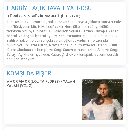
HARBİYE AÇIKHAVA TİYATROSU
'TÜRKİYE'NİN MÜZİK MABEDİ' (İLK 50 YIL)
İsmi Açık Hava Tiyatrosu; halkın ağzında Harbiye Açıkhava; kartvizitinde
ise ‘Türkiye’nin Müzik Mabedi’ yazılı. Hem ülke, hem dünya kültür
tarihinde bir Royal Albert Hall, Madison Square Garden, Olympia kadar
önemli ve değerli bir amfitiyatro. Kent mimarisi için de önemli merkez.
Batılı örneklerine benzer şekilde bir eğlence vadisinin ortasında
bulunuyor. En üstte Hilton, biraz altında, günümüzde adı İstanbul Lütfi
Kırdar Uluslararası Kongre ve Sergi Sarayı olmuş meşhur Spor ve Sergi
Sarayı, Açıkhava Tiyatrosu, Küçük Çiftlik Park lunaparkı ve ismi sürekli
değişen stadyum…
KOMŞUDA PİŞER...
AMOR AMOR (LOLITA FLORES) / YALAN
YALAN (YELİZ)