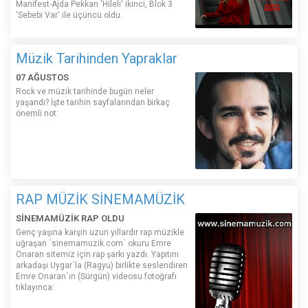
Manifest-Ajda Pekkan 'Hileli' ikinci, Blok 3
'Sebebi Var' ile üçüncü oldu.
Müzik Tarihinden Yapraklar
07 AĞUSTOS
Rock ve müzik tarihinde bugün neler
yaşandı? İşte tarihin sayfalarından birkaç
önemli not:
RAP MÜZİK SİNEMAMÜZİK
SİNEMAMÜZİK RAP OLDU
Genç yaşına karşın uzun yıllardır rap müzikle
uğraşan ´sinemamuzik.com´ okuru Emre
Onaran sitemiz için rap şarkı yazdı. Yapıtını
arkadaşı Uygar´la (Ragyu) birlikte seslendiren
Emre Onaran´ın (Sürgün) videosu fotoğrafı
tıklayınca: