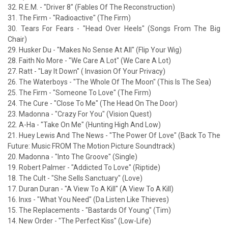
32. R.E.M. - "Driver 8" (Fables Of The Reconstruction)
31. The Firm - "Radioactive" (The Firm)
30. Tears For Fears - "Head Over Heels" (Songs From The Big
Chair)
29. Husker Du - "Makes No Sense At All" (Flip Your Wig)
28. Faith No More - "We Care A Lot" (We Care A Lot)
27. Ratt - "Lay It Down" ( Invasion Of Your Privacy)
26. The Waterboys - "The Whole Of The Moon" (This Is The Sea)
25. The Firm - "Someone To Love" (The Firm)
24. The Cure - "Close To Me" (The Head On The Door)
23. Madonna - "Crazy For You" (Vision Quest)
22. A-Ha - "Take On Me" (Hunting High And Low)
21. Huey Lewis And The News - "The Power Of Love" (Back To The
Future: Music FROM The Motion Picture Soundtrack)
20. Madonna - "Into The Groove" (Single)
19. Robert Palmer - "Addicted To Love" (Riptide)
18. The Cult - "She Sells Sanctuary" (Love)
17. Duran Duran - "A View To A Kill" (A View To A Kill)
16. Inxs - "What You Need" (Da Listen Like Thieves)
15. The Replacements - "Bastards Of Young" (Tim)
14. New Order - "The Perfect Kiss" (Low-Life)