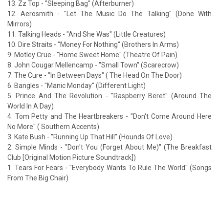
13. Zz Top - "Sleeping Bag" (Afterburner)
12. Aerosmith - "Let The Music Do The Talking" (Done With
Mirrors)
11. Talking Heads - "And She Was" (Little Creatures)
10. Dire Straits - "Money For Nothing" (Brothers In Arms)
9. Motley Crue - "Home Sweet Home" (Theatre Of Pain)
8. John Cougar Mellencamp - "Small Town" (Scarecrow)
7. The Cure - "In Between Days" ( The Head On The Door)
6. Bangles - "Manic Monday" (Different Light)
5. Prince And The Revolution - "Raspberry Beret" (Around The
World In A Day)
4. Tom Petty and The Heartbreakers - "Don't Come Around Here
No More" ( Southern Accents)
3. Kate Bush - "Running Up That Hill" (Hounds Of Love)
2. Simple Minds - "Don't You (Forget About Me)" (The Breakfast
Club [Original Motion Picture Soundtrack])
1. Tears For Fears - "Everybody Wants To Rule The World" (Songs
From The Big Chair)