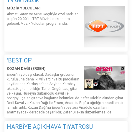
TV'de Müzik
MÜZİK YOLCULARI
Ahmet Baran ve Mine Geçili’yle özel şarkılar
bugün 20.00’de TRT Müzik'te ekranlara
gelecek Müzik Yolcuları programında.
'BEST OF'
KOZAN DAĞI (ERSEN)
Ersen’in yoldaşı olacak Dadaşlar grubunun
kuruluşuna daha iki yıl vardır ve bu parçaların
kayıtlarında Kardaşlar’dan Seyhan Karabay
akustik gitar ile ıklığı, Taner Öngür bas, gitar
ve kaşığı, Hüseyin Sultanoğlu davul ile
bongoyu çalar; gitar ve bağlama bölümleri de Zafer Dilek’in elinden çıkar.
Derli Kaval ve Kozan Dağı ile Ersen, Anadolu Pop’ta ağırlığı hissedilen bir
isimdir artık. Kozan Dağı’na Ersen’in bestesi Anadolu ozanlarını
aratmayacak derecede başarılıdır; Zafer Dilek’in düzenlemesi de.
HARBİYE AÇIKHAVA TİYATROSU