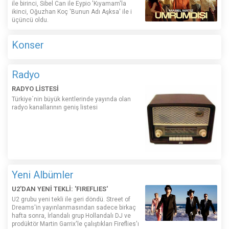
ile birinci, Sibel Can ile Eypio 'Kıyamam'la
ikinci, Oğuzhan Koç 'Bunun Adı Aşksa' ile i
üçüncü oldu.
Konser
Radyo
RADYO LİSTESİ
Türkiye´nin büyük kentlerinde yayında olan
radyo kanallarının geniş listesi
Yeni Albümler
U2'DAN YENİ TEKLİ: 'FIREFLIES'
U2 grubu yeni tekli ile geri döndü. Street of
Dreams'in yayınlanmasından sadece birkaç
hafta sonra, İrlandalı grup Hollandalı DJ ve
prodüktör Martin Garrix'le çalıştıkları Fireflies'ı