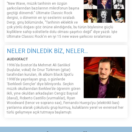
"New Wave, müzik tarihinin en özgün
şarkıcılarından bazılarının mikrofonun başına
geçtiği dönemdi." Ultimate Classic Rock
dergisi, o dönemin en iyi seslerini sıraladı.
Dergi, giriş bölümünde, "Tarihinin eklektik ve
çok yönlü doğası göz önüne alındığında, bu türün böylesine güçlü
kişiliklere sahip solistlerle dolu olması şaşırtıcı değil" diye yazdı. İşte
Ultimate Classic Rock'ın en iyi 15 new wave şarkıcısı sıralaması:
NELER DİNLEDİK BİZ, NELER...
AUDIOFACT
1996’da Boston’da Mehmet Ali Sanlıkol
(tuşlular, vokal) ile Onur Türkmen (gitar)
tarafından kurulan, ilk albüm Black Spot’u
1998’de yayınlayan grup, o günlerde
‘Berkleeli Gençler’ diye biliniyordu. Seçkin
müzik okullarından Berklee’de öğrenim gören
ikili, yine okuldan arkadaşları Cengiz Baysal
(davul), Roberto Castillo (vurmalılar), Ryan
Woodward (tenor ve soprano sax), Fernando Huergo’yu (elektrikli bas)
yanlarına alarak çokuluslu grup kurmuş, kulaklarını yerel ve evrensel her
türlü gelişmeye açık tutmaya başlamıştı.