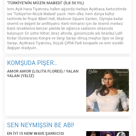
'TÜRKİYE'NİN MÜZİK MABEDİ' (İLK 50 YIL)
İsmi Açık Hava Tiyatrosu; halkın ağzında Harbiye Açıkhava; kartvizitinde
ise ‘Türkiye’nin Müzik Mabedi’ yazılı. Hem ülke, hem dünya kültür
tarihinde bir Royal Albert Hall, Madison Square Garden, Olympia kadar
önemli ve değerli bir amfitiyatro. Kent mimarisi için de önemli merkez.
Batılı örneklerine benzer şekilde bir eğlence vadisinin ortasında
bulunuyor. En üstte Hilton, biraz altında, günümüzde adı İstanbul Lütfi
Kırdar Uluslararası Kongre ve Sergi Sarayı olmuş meşhur Spor ve Sergi
Sarayı, Açıkhava Tiyatrosu, Küçük Çiftlik Park lunaparkı ve ismi sürekli
değişen stadyum…
KOMŞUDA PİŞER...
AMOR AMOR (LOLITA FLORES) / YALAN
YALAN (YELİZ)
SEN NEYMİŞSİN BE ABİ!
EN İYİ 15 NEW WAVE ŞARKICISI