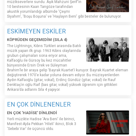
müzikseverlere sundu. Aşık Mahzuni Şerif'in
10 bestesinin Kaan Tangöze tarafından
akustik yorumlandığı albümde 'Çeşmi
Siyahım', 'Boşu Boşuna' ve 'Haşlayın Beni' gibi besteler de bulunuyor.
ESKİMEYEN ESKİLER
KÖPRÜDEN GEÇEMEDİM (SILA 4)
The Lightnings, Kıbrıs Türkleri arasında Batılı
müzik yapan ilk grup. 1963 Kıbrıs olaylarında
grubun çalışmaları sona eriyor ama,
Kalfaoğlu ile Gürsoy bu kez mücahitler
bünyesinde Ersin Örek ve Süleyman
İbrahim’le bir araya gelip ‘Bayrak Kuartet’i kuruyor. Bayrak Kuartet eleman
değiştirerek 1970’e kadar yoluna devam ediyor. Bu müzisyenlerden
Aydın Kalfaoğlu (gitar, vokal), Erdinç Gündüz (gitar, vokal) ile Rauf
Denktaş’ın oğlu Raif (bas gitar, vokal) yüksek öğrenim için gittikleri
Ankara’da adlarını Sıla 4 yapıyor.
EN ÇOK DİNLENENLER
EN ÇOK 'HADİSE' DİNLENDİ
Yerli müzikte Hadise 'Ara Beni' ile birinci,
Manifest-Ajda Pekkan 'Hileli' ikinci, Blok 3
'Sebebi Var' ile üçüncü oldu.