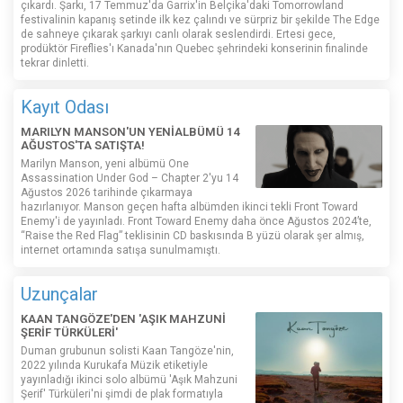
çıkardı. Şarkı, 17 Temmuz'da Garrix'in Belçika'daki Tomorrowland
festivalinin kapanış setinde ilk kez çalındı ​​ve sürpriz bir şekilde The Edge
de sahneye çıkarak şarkıyı canlı olarak seslendirdi. Ertesi gece,
prodüktör Fireflies'ı Kanada'nın Quebec şehrindeki konserinin finalinde
tekrar dinletti.
Kayıt Odası
MARILYN MANSON'UN YENİALBÜMÜ 14
AĞUSTOS'TA SATIŞTA!
Marilyn Manson, yeni albümü One
Assassination Under God – Chapter 2'yu 14
Ağustos 2026 tarihinde çıkarmaya
hazırlanıyor. Manson geçen hafta albümden ikinci tekli Front Toward
Enemy'i de yayınladı. Front Toward Enemy daha önce Ağustos 2024’te,
“Raise the Red Flag” teklisinin CD baskısında B yüzü olarak şer almış,
internet ortamında satışa sunulmamıştı.
Uzunçalar
KAAN TANGÖZE'DEN 'AŞIK MAHZUNİ
ŞERİF TÜRKÜLERİ'
Duman grubunun solisti Kaan Tangöze'nin,
2022 yılında Kurukafa Müzik etiketiyle
yayınladığı ikinci solo albümü 'Aşık Mahzuni
Şerif' Türküleri'ni şimdi de plak formatıyla