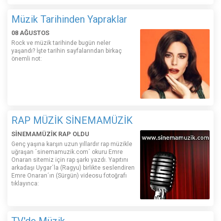
Müzik Tarihinden Yapraklar
08 AĞUSTOS
Rock ve müzik tarihinde bugün neler
yaşandı? İşte tarihin sayfalarından birkaç
önemli not:
RAP MÜZİK SİNEMAMÜZİK
SİNEMAMÜZİK RAP OLDU
Genç yaşına karşın uzun yıllardır rap müzikle
uğraşan ´sinemamuzik.com´ okuru Emre
Onaran sitemiz için rap şarkı yazdı. Yapıtını
arkadaşı Uygar´la (Ragyu) birlikte seslendiren
Emre Onaran´ın (Sürgün) videosu fotoğrafı
tıklayınca: