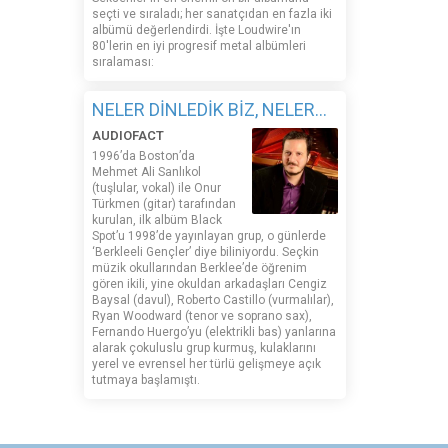
seçti ve sıraladı; her sanatçıdan en fazla iki
albümü değerlendirdi. İşte Loudwire'ın
80'lerin en iyi progresif metal albümleri
sıralaması:
NELER DİNLEDİK BİZ, NELER...
AUDIOFACT
1996’da Boston’da
Mehmet Ali Sanlıkol
(tuşlular, vokal) ile Onur
Türkmen (gitar) tarafından
kurulan, ilk albüm Black
Spot’u 1998’de yayınlayan grup, o günlerde
‘Berkleeli Gençler’ diye biliniyordu. Seçkin
müzik okullarından Berklee’de öğrenim
gören ikili, yine okuldan arkadaşları Cengiz
Baysal (davul), Roberto Castillo (vurmalılar),
Ryan Woodward (tenor ve soprano sax),
Fernando Huergo’yu (elektrikli bas) yanlarına
alarak çokuluslu grup kurmuş, kulaklarını
yerel ve evrensel her türlü gelişmeye açık
tutmaya başlamıştı.