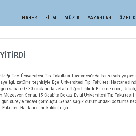
HABER
FİLM
MÜZİK
YAZARLAR
ÖZEL 
YİTİRDİ
ldiği Ege Üniversitesi Tıp Fakültesi Hastanesi´nde bu sabah yaşamını
ye Işıl, zatürre teşhisiyle Ege Üniversitesi Tıp Fakültesi Hastanesi´n
gün sabah 07.30 sıralarında vefat ettiğini bildirdi. Bir süre önce, Urla il
len Müzeyyen Senar, 15 Ocak´ta Dokuz Eylül Üniversitesi Tıp Fakültesi 
13 gün süreyle tedavi görmüştü. Senar, sağlık durumundaki bozulma ne
 Fakültesi Hastanesi´ne kaldırılmıştı.