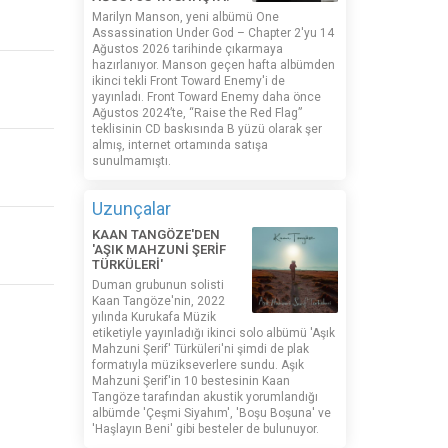
Marilyn Manson, yeni albümü One
Assassination Under God – Chapter 2'yu 14
Ağustos 2026 tarihinde çıkarmaya
hazırlanıyor. Manson geçen hafta albümden
ikinci tekli Front Toward Enemy'i de
yayınladı. Front Toward Enemy daha önce
Ağustos 2024’te, “Raise the Red Flag”
teklisinin CD baskısında B yüzü olarak şer
almış, internet ortamında satışa
sunulmamıştı.
Uzunçalar
KAAN TANGÖZE'DEN
'AŞIK MAHZUNİ ŞERİF
TÜRKÜLERİ'
Duman grubunun solisti
Kaan Tangöze'nin, 2022
yılında Kurukafa Müzik
etiketiyle yayınladığı ikinci solo albümü 'Aşık
Mahzuni Şerif' Türküleri'ni şimdi de plak
formatıyla müzikseverlere sundu. Aşık
Mahzuni Şerif'in 10 bestesinin Kaan
Tangöze tarafından akustik yorumlandığı
albümde 'Çeşmi Siyahım', 'Boşu Boşuna' ve
'Haşlayın Beni' gibi besteler de bulunuyor.