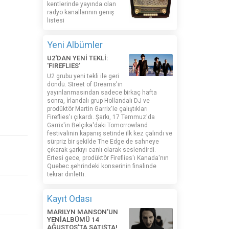
kentlerinde yayında olan
radyo kanallarının geniş
listesi
Yeni Albümler
U2'DAN YENİ TEKLİ:
'FIREFLIES'
U2 grubu yeni tekli ile geri
döndü. Street of Dreams'in
yayınlanmasından sadece birkaç hafta
sonra, İrlandalı grup Hollandalı DJ ve
prodüktör Martin Garrix'le çalıştıkları
Fireflies'ı çıkardı. Şarkı, 17 Temmuz'da
Garrix'in Belçika'daki Tomorrowland
festivalinin kapanış setinde ilk kez çalındı ​​ve
sürpriz bir şekilde The Edge de sahneye
çıkarak şarkıyı canlı olarak seslendirdi.
Ertesi gece, prodüktör Fireflies'ı Kanada'nın
Quebec şehrindeki konserinin finalinde
tekrar dinletti.
Kayıt Odası
MARILYN MANSON'UN
YENİALBÜMÜ 14
AĞUSTOS'TA SATIŞTA!