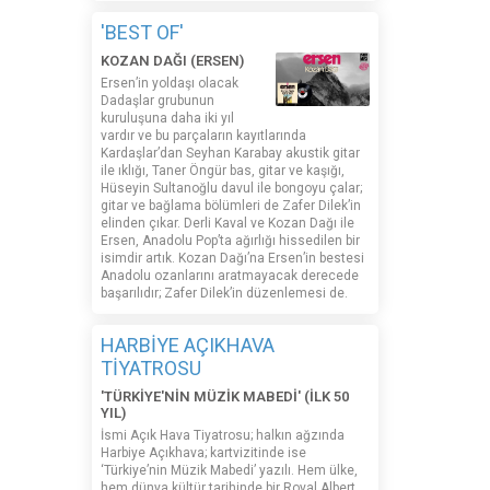
'BEST OF'
KOZAN DAĞI (ERSEN)
Ersen’in yoldaşı olacak
Dadaşlar grubunun
kuruluşuna daha iki yıl
vardır ve bu parçaların kayıtlarında
Kardaşlar’dan Seyhan Karabay akustik gitar
ile ıklığı, Taner Öngür bas, gitar ve kaşığı,
Hüseyin Sultanoğlu davul ile bongoyu çalar;
gitar ve bağlama bölümleri de Zafer Dilek’in
elinden çıkar. Derli Kaval ve Kozan Dağı ile
Ersen, Anadolu Pop’ta ağırlığı hissedilen bir
isimdir artık. Kozan Dağı’na Ersen’in bestesi
Anadolu ozanlarını aratmayacak derecede
başarılıdır; Zafer Dilek’in düzenlemesi de.
HARBİYE AÇIKHAVA
TİYATROSU
'TÜRKİYE'NİN MÜZİK MABEDİ' (İLK 50
YIL)
İsmi Açık Hava Tiyatrosu; halkın ağzında
Harbiye Açıkhava; kartvizitinde ise
‘Türkiye’nin Müzik Mabedi’ yazılı. Hem ülke,
hem dünya kültür tarihinde bir Royal Albert