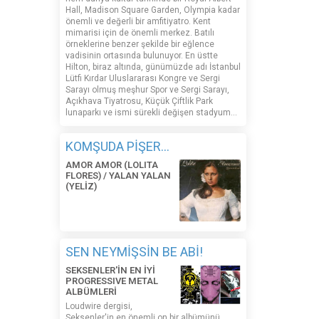
Hall, Madison Square Garden, Olympia kadar
önemli ve değerli bir amfitiyatro. Kent
mimarisi için de önemli merkez. Batılı
örneklerine benzer şekilde bir eğlence
vadisinin ortasında bulunuyor. En üstte
Hilton, biraz altında, günümüzde adı İstanbul
Lütfi Kırdar Uluslararası Kongre ve Sergi
Sarayı olmuş meşhur Spor ve Sergi Sarayı,
Açıkhava Tiyatrosu, Küçük Çiftlik Park
lunaparkı ve ismi sürekli değişen stadyum…
KOMŞUDA PİŞER...
AMOR AMOR (LOLITA
FLORES) / YALAN YALAN
(YELİZ)
SEN NEYMİŞSİN BE ABİ!
SEKSENLER'İN EN İYİ
PROGRESSIVE METAL
ALBÜMLERİ
Loudwire dergisi,
Seksenler'in en önemli on bir albümünü