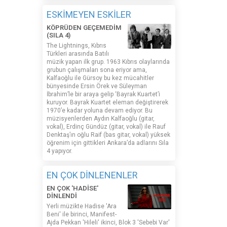
ESKİMEYEN ESKİLER
KÖPRÜDEN GEÇEMEDİM
(SILA 4)
The Lightnings, Kıbrıs
Türkleri arasında Batılı
müzik yapan ilk grup. 1963 Kıbrıs olaylarında
grubun çalışmaları sona eriyor ama,
Kalfaoğlu ile Gürsoy bu kez mücahitler
bünyesinde Ersin Örek ve Süleyman
İbrahim’le bir araya gelip ‘Bayrak Kuartet’i
kuruyor. Bayrak Kuartet eleman değiştirerek
1970’e kadar yoluna devam ediyor. Bu
müzisyenlerden Aydın Kalfaoğlu (gitar,
vokal), Erdinç Gündüz (gitar, vokal) ile Rauf
Denktaş’ın oğlu Raif (bas gitar, vokal) yüksek
öğrenim için gittikleri Ankara’da adlarını Sıla
4 yapıyor.
EN ÇOK DİNLENENLER
EN ÇOK 'HADİSE'
DİNLENDİ
Yerli müzikte Hadise 'Ara
Beni' ile birinci, Manifest-
Ajda Pekkan 'Hileli' ikinci, Blok 3 'Sebebi Var'