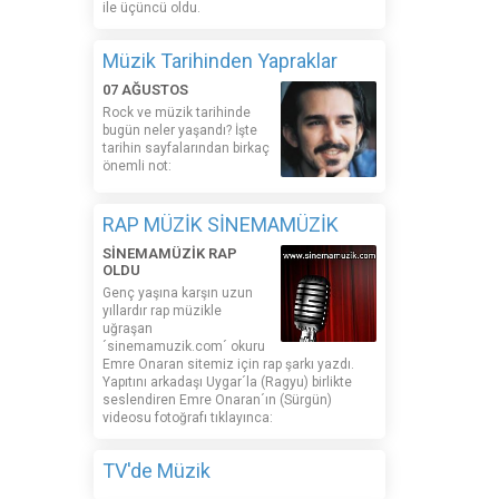
ile üçüncü oldu.
Müzik Tarihinden Yapraklar
07 AĞUSTOS
Rock ve müzik tarihinde
bugün neler yaşandı? İşte
tarihin sayfalarından birkaç
önemli not:
RAP MÜZİK SİNEMAMÜZİK
SİNEMAMÜZİK RAP
OLDU
Genç yaşına karşın uzun
yıllardır rap müzikle
uğraşan
´sinemamuzik.com´ okuru
Emre Onaran sitemiz için rap şarkı yazdı.
Yapıtını arkadaşı Uygar´la (Ragyu) birlikte
seslendiren Emre Onaran´ın (Sürgün)
videosu fotoğrafı tıklayınca:
TV'de Müzik