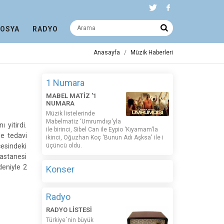
DOSYA
RADYO
Anasayfa
Müzik Haberleri
1 Numara
MABEL MATİZ '1
NUMARA
Müzik listelerinde
Mabelmatiz ‘Umrumdışı'yla
 yitirdi.
ile birinci, Sibel Can ile Eypio 'Kıyamam'la
de tedavi
ikinci, Oğuzhan Koç 'Bunun Adı Aşksa' ile i
çesindeki
üçüncü oldu.
Hastanesi
deniyle 2
Konser
Radyo
RADYO LİSTESİ
Türkiye´nin büyük