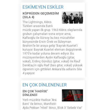
ESKİMEYEN ESKİLER
KÖPRÜDEN GEÇEMEDİM
(SILA 4)
The Lightnings, Kıbrıs
Türkleri arasında Batılı
müzik yapan ilk grup. 1963 Kıbrıs olaylarında
grubun çalışmaları sona eriyor ama,
Kalfaoğlu ile Gürsoy bu kez mücahitler
bünyesinde Ersin Örek ve Süleyman
İbrahim’le bir araya gelip ‘Bayrak Kuartet’i
kuruyor. Bayrak Kuartet eleman değiştirerek
1970’e kadar yoluna devam ediyor. Bu
müzisyenlerden Aydın Kalfaoğlu (gitar,
vokal), Erdinç Gündüz (gitar, vokal) ile Rauf
Denktaş’ın oğlu Raif (bas gitar, vokal) yüksek
öğrenim için gittikleri Ankara’da adlarını Sıla
4 yapıyor.
EN ÇOK DİNLENENLER
EN ÇOK 'HADİSE'
DİNLENDİ
Yerli müzikte Hadise 'Ara
Beni' ile birinci, Manifest-
Ajda Pekkan 'Hileli' ikinci, Blok 3 'Sebebi Var'