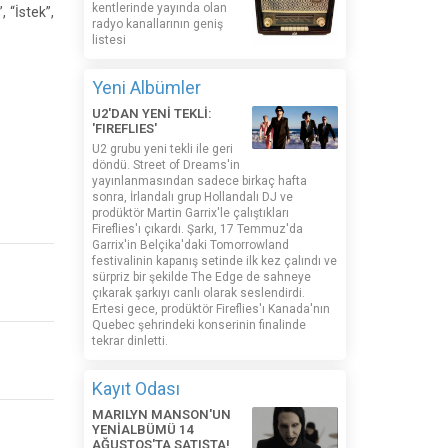
kentlerinde yayında olan
 “İstek”,
radyo kanallarının geniş
listesi
Yeni Albümler
U2'DAN YENİ TEKLİ:
'FIREFLIES'
U2 grubu yeni tekli ile geri
döndü. Street of Dreams'in
yayınlanmasından sadece birkaç hafta
sonra, İrlandalı grup Hollandalı DJ ve
prodüktör Martin Garrix'le çalıştıkları
Fireflies'ı çıkardı. Şarkı, 17 Temmuz'da
Garrix'in Belçika'daki Tomorrowland
festivalinin kapanış setinde ilk kez çalındı ​​ve
sürpriz bir şekilde The Edge de sahneye
çıkarak şarkıyı canlı olarak seslendirdi.
Ertesi gece, prodüktör Fireflies'ı Kanada'nın
Quebec şehrindeki konserinin finalinde
tekrar dinletti.
Kayıt Odası
MARILYN MANSON'UN
YENİALBÜMÜ 14
AĞUSTOS'TA SATIŞTA!