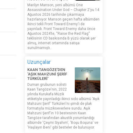
Marilyn Manson, yeni albümü One
Assassination Under God – Chapter 2'yu 14
Ağustos 2026 tarihinde çıkarmaya
hazırlanıyor. Manson geçen hafta albümden
ikinci tekli Front Toward Enemy'i de
yayınladı. Front Toward Enemy daha önce
Ağustos 2024’te, “Raise the Red Flag”
teklisinin CD baskısında B yüzü olarak şer
almış, internet ortamında satışa
sunulmamıştı.
Uzunçalar
KAAN TANGÖZE'DEN
'AŞIK MAHZUNİ ŞERİF
TÜRKÜLERİ'
Duman grubunun solisti
Kaan Tangöze'nin, 2022
yılında Kurukafa Müzik
etiketiyle yayınladığı ikinci solo albümü 'Aşık
Mahzuni Şerif' Türküleri'ni şimdi de plak
formatıyla müzikseverlere sundu. Aşık
Mahzuni Şerif'in 10 bestesinin Kaan
Tangöze tarafından akustik yorumlandığı
albümde 'Çeşmi Siyahım', 'Boşu Boşuna' ve
'Haşlayın Beni' gibi besteler de bulunuyor.