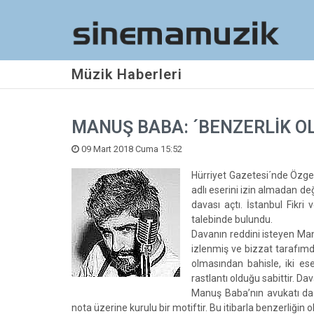
Müzik Haberleri
MANUŞ BABA: ´BENZERLİK O
09 Mart 2018 Cuma 15:52
Hürriyet Gazetesi´nde Özge 
adlı eserini izin almadan de
davası açtı. İstanbul Fikr
talebinde bulundu.
Davanın reddini isteyen Ma
izlenmiş ve bizzat tarafım
olmasından bahisle, iki e
rastlantı olduğu sabittir. Dav
Manuş Baba’nın avukatı da
nota üzerine kurulu bir motiftir. Bu itibarla benzerliğin 