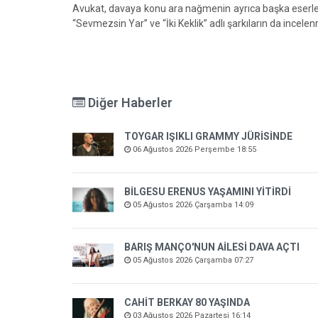
Avukat, davaya konu ara nağmenin ayrıca başka eserlerin
“Sevmezsin Yar” ve “İki Keklik” adlı şarkıların da incelen
Diğer Haberler
TOYGAR IŞIKLI GRAMMY JÜRİSİNDE
06 Ağustos 2026 Perşembe 18:55
BİLGESU ERENUS YAŞAMINI YİTİRDİ
05 Ağustos 2026 Çarşamba 14:09
BARIŞ MANÇO'NUN AİLESİ DAVA AÇTI
05 Ağustos 2026 Çarşamba 07:27
CAHİT BERKAY 80 YAŞINDA
03 Ağustos 2026 Pazartesi 16:14