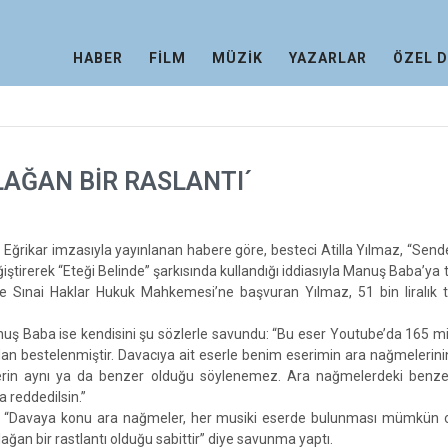
HABER
FİLM
MÜZİK
YAZARLAR
ÖZEL 
LAĞAN BİR RASLANTI´
Eğrikar imzasıyla yayınlanan habere göre, besteci Atilla Yılmaz, “Send
ğiştirerek “Eteği Belinde” şarkısında kullandığı iddiasıyla Manuş Baba’ya
i ve Sınai Haklar Hukuk Mahkemesi’ne başvuran Yılmaz, 51 bin liralık
nuş Baba ise kendisini şu sözlerle savundu: “Bu eser Youtube’da 165 m
dan bestelenmiştir. Davacıya ait eserle benim eserimin ara nağmelerin
serin aynı ya da benzer olduğu söylenemez. Ara nağmelerdeki benzerl
a reddedilsin.”
 “Davaya konu ara nağmeler, her musiki eserde bulunması mümkün o
olağan bir rastlantı olduğu sabittir” diye savunma yaptı.