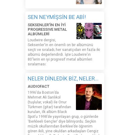
SEN NEYMİŞSİN BE ABİ!
SEKSENLER'İN EN İYİ
PROGRESSIVE METAL
ALBÜMLERİ
Loudwire dergisi,
Seksenler'in en önemli on bir albümünü
seçti ve sıraladı; her sanatçıdan en fazla iki
albümü değerlendirdi. İşte Loudwire'ın
80'lerin en iyi progresif metal albümleri
sıralaması:
NELER DİNLEDİK BİZ, NELER...
AUDIOFACT
1996’da Boston’da
Mehmet Ali Sanlıkol
(tuşlular, vokal) ile Onur
Türkmen (gitar) tarafından
kurulan, ilk albüm Black
Spot’u 1998’de yayınlayan grup, o günlerde
‘Berkleeli Gençler’ diye biliniyordu. Seçkin
müzik okullarından Berklee’de öğrenim
gören ikili, yine okuldan arkadaşları Cengiz