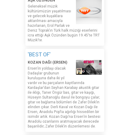
AŞK ÖZÜNDEN
Geleneksel müzik
kültürümüzün yaşatılması
ve gelecek kuşaklara
aktarılması amacıyla
hazırlanan, Erol Parlak ve
Deniz Toprak’ın Türk halk müziği eserlerini
icra ettiği Aşk Özünden bugün 19.45'te TRT
Müzik'te.
'BEST OF'
KOZAN DAĞI (ERSEN)
Ersen’in yoldaşı olacak
Dadaşlar grubunun
kuruluşuna daha iki yıl
vardır ve bu parçaların kayıtlarında
Kardaşlar’dan Seyhan Karabay akustik gitar
ile ıklığı, Taner Öngür bas, gitar ve kaşığı,
Hüseyin Sultanoğlu davul ile bongoyu çalar;
gitar ve bağlama bölümleri de Zafer Dilek’in
elinden çıkar. Derli Kaval ve Kozan Dağı ile
Ersen, Anadolu Pop’ta ağırlığı hissedilen bir
isimdir artık. Kozan Dağı’na Ersen’in bestesi
Anadolu ozanlarını aratmayacak derecede
başarılıdır; Zafer Dilek’in düzenlemesi de.