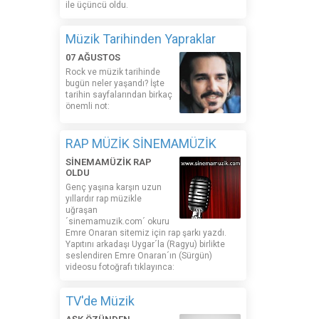
ile üçüncü oldu.
Müzik Tarihinden Yapraklar
07 AĞUSTOS
Rock ve müzik tarihinde
bugün neler yaşandı? İşte
tarihin sayfalarından birkaç
önemli not:
RAP MÜZİK SİNEMAMÜZİK
SİNEMAMÜZİK RAP
OLDU
Genç yaşına karşın uzun
yıllardır rap müzikle
uğraşan
´sinemamuzik.com´ okuru
Emre Onaran sitemiz için rap şarkı yazdı.
Yapıtını arkadaşı Uygar´la (Ragyu) birlikte
seslendiren Emre Onaran´ın (Sürgün)
videosu fotoğrafı tıklayınca:
TV'de Müzik