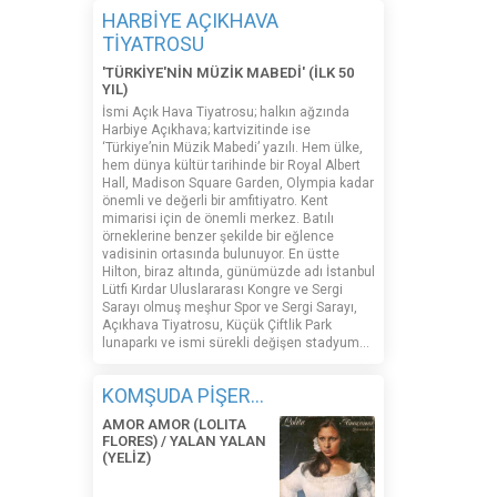
HARBİYE AÇIKHAVA
TİYATROSU
'TÜRKİYE'NİN MÜZİK MABEDİ' (İLK 50
YIL)
İsmi Açık Hava Tiyatrosu; halkın ağzında
Harbiye Açıkhava; kartvizitinde ise
‘Türkiye’nin Müzik Mabedi’ yazılı. Hem ülke,
hem dünya kültür tarihinde bir Royal Albert
Hall, Madison Square Garden, Olympia kadar
önemli ve değerli bir amfitiyatro. Kent
mimarisi için de önemli merkez. Batılı
örneklerine benzer şekilde bir eğlence
vadisinin ortasında bulunuyor. En üstte
Hilton, biraz altında, günümüzde adı İstanbul
Lütfi Kırdar Uluslararası Kongre ve Sergi
Sarayı olmuş meşhur Spor ve Sergi Sarayı,
Açıkhava Tiyatrosu, Küçük Çiftlik Park
lunaparkı ve ismi sürekli değişen stadyum…
KOMŞUDA PİŞER...
AMOR AMOR (LOLITA
FLORES) / YALAN YALAN
(YELİZ)