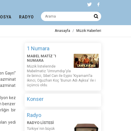
DOSYA
RADYO
Anasayfa
Müzik Haberleri
1 Numara
MABEL MATİZ '1
NUMARA
Müzik listelerinde
Mabelmatiz ‘Umrumdışı'yla
en Gayri”
ile birinci, Sibel Can ile Eypio 'Kıyamam'la
 tazminat
ikinci, Oğuzhan Koç 'Bunun Adı Aşksa' ile i
 tazminat
üçüncü oldu.
ilyon kez
Konser
in benzer
iğin bir
Radyo
lan yedi
RADYO LİSTESİ
Türkiye´nin büyük