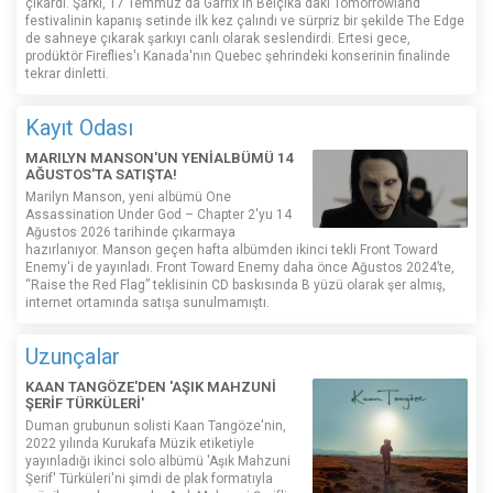
çıkardı. Şarkı, 17 Temmuz'da Garrix'in Belçika'daki Tomorrowland
festivalinin kapanış setinde ilk kez çalındı ​​ve sürpriz bir şekilde The Edge
de sahneye çıkarak şarkıyı canlı olarak seslendirdi. Ertesi gece,
prodüktör Fireflies'ı Kanada'nın Quebec şehrindeki konserinin finalinde
tekrar dinletti.
Kayıt Odası
MARILYN MANSON'UN YENİALBÜMÜ 14
AĞUSTOS'TA SATIŞTA!
Marilyn Manson, yeni albümü One
Assassination Under God – Chapter 2'yu 14
Ağustos 2026 tarihinde çıkarmaya
hazırlanıyor. Manson geçen hafta albümden ikinci tekli Front Toward
Enemy'i de yayınladı. Front Toward Enemy daha önce Ağustos 2024’te,
“Raise the Red Flag” teklisinin CD baskısında B yüzü olarak şer almış,
internet ortamında satışa sunulmamıştı.
Uzunçalar
KAAN TANGÖZE'DEN 'AŞIK MAHZUNİ
ŞERİF TÜRKÜLERİ'
Duman grubunun solisti Kaan Tangöze'nin,
2022 yılında Kurukafa Müzik etiketiyle
yayınladığı ikinci solo albümü 'Aşık Mahzuni
Şerif' Türküleri'ni şimdi de plak formatıyla