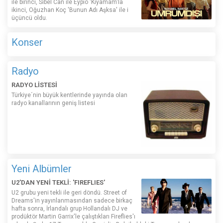
ile birinci, Sibel Can ile Eypio 'Kıyamam'la
ikinci, Oğuzhan Koç 'Bunun Adı Aşksa' ile i
üçüncü oldu.
Konser
Radyo
RADYO LİSTESİ
Türkiye´nin büyük kentlerinde yayında olan
radyo kanallarının geniş listesi
Yeni Albümler
U2'DAN YENİ TEKLİ: 'FIREFLIES'
U2 grubu yeni tekli ile geri döndü. Street of
Dreams'in yayınlanmasından sadece birkaç
hafta sonra, İrlandalı grup Hollandalı DJ ve
prodüktör Martin Garrix'le çalıştıkları Fireflies'ı