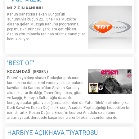
MÜZİĞİN KANUNU
Kanun sanatçısı Hakan Güngör’ün
sunumuyla bugün 22.15'te TRT Müzik'te
ekrana gelen Müziğin Kanunu programına,
pop müzik türündeki şarkılara getirdikleri
özgün yorumlarıyla tanınan sürpriz sanatçılar
konuk oluyor.
'BEST OF'
KOZAN DAĞI (ERSEN)
Ersen’in yoldaşı olacak Dadaşlar grubunun
kuruluşuna daha iki yıl vardır ve bu parçaların
kayıtlarında Kardaşlar’dan Seyhan Karabay
akustik gitar ile ıklığı, Taner Öngür bas, gitar
ve kaşığı, Hüseyin Sultanoğlu davul ile
bongoyu çalar; gitar ve bağlama bölümleri de Zafer Dilek’in elinden çıkar.
Derli Kaval ve Kozan Dağı ile Ersen, Anadolu Pop’ta ağırlığı hissedilen bir
isimdir artık. Kozan Dağı’na Ersen’in bestesi Anadolu ozanlarını
aratmayacak derecede başarılıdır; Zafer Dilek’in düzenlemesi de.
HARBİYE AÇIKHAVA TİYATROSU