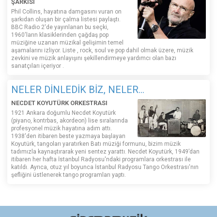
ŞARKISI
Phil Collins, hayatına damgasını vuran on
şarkıdan oluşan bir çalma listesi paylaştı.
BBC Radio 2'de yayınlanan bu seçki,
1960'ların klasiklerinden çağdaş pop
müziğine uzanan müzikal gelişimin temel
aşamalarını izliyor. Liste , rock, soul ve pop dahil olmak üzere, müzik
zevkini ve müzik anlayışını şekillendirmeye yardımcı olan bazı
sanatçıları içeriyor .
NELER DİNLEDİK BİZ, NELER...
NECDET KOYUTÜRK ORKESTRASI
1921 Ankara doğumlu Necdet Koyutürk
(piyano, kontrbas, akordeon) lise sıralarında
profesyonel müzik hayatına adım attı.
1938'den itibaren beste yazmaya başlayan
Koyutürk, tangoları yaratırken Batı müziği formunu, bizim müzik
tadımızla kaynaştırarak yeni sentez yarattı. Necdet Koyutürk, 1949’dan
itibaren her hafta İstanbul Radyosu'ndaki programlara orkestrası ile
katıldı. Ayrıca, otuz yıl boyunca İstanbul Radyosu Tango Orkestrası'nın
şefliğini üstlenerek tango programları yaptı.