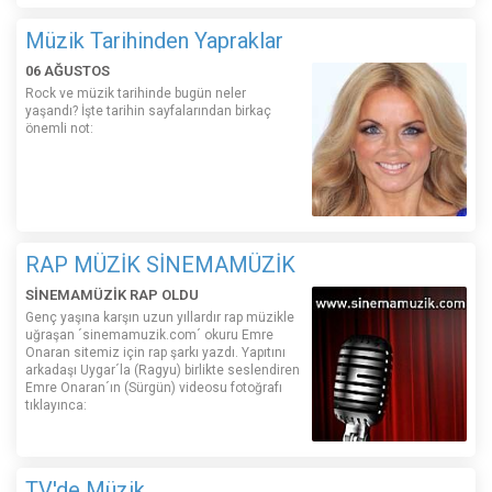
Müzik Tarihinden Yapraklar
06 AĞUSTOS
Rock ve müzik tarihinde bugün neler
yaşandı? İşte tarihin sayfalarından birkaç
önemli not:
RAP MÜZİK SİNEMAMÜZİK
SİNEMAMÜZİK RAP OLDU
Genç yaşına karşın uzun yıllardır rap müzikle
uğraşan ´sinemamuzik.com´ okuru Emre
Onaran sitemiz için rap şarkı yazdı. Yapıtını
arkadaşı Uygar´la (Ragyu) birlikte seslendiren
Emre Onaran´ın (Sürgün) videosu fotoğrafı
tıklayınca:
TV'de Müzik