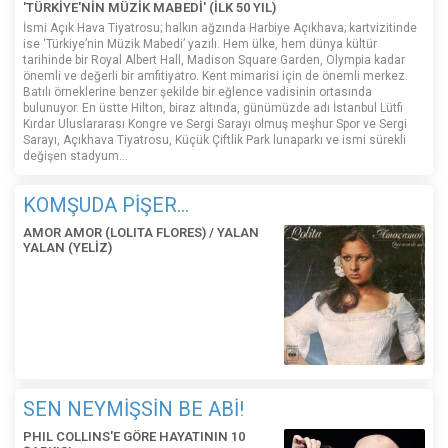
'TÜRKİYE'NİN MÜZİK MABEDİ' (İLK 50 YIL)
İsmi Açık Hava Tiyatrosu; halkın ağzında Harbiye Açıkhava; kartvizitinde
ise ‘Türkiye’nin Müzik Mabedi’ yazılı. Hem ülke, hem dünya kültür
tarihinde bir Royal Albert Hall, Madison Square Garden, Olympia kadar
önemli ve değerli bir amfitiyatro. Kent mimarisi için de önemli merkez.
Batılı örneklerine benzer şekilde bir eğlence vadisinin ortasında
bulunuyor. En üstte Hilton, biraz altında, günümüzde adı İstanbul Lütfi
Kırdar Uluslararası Kongre ve Sergi Sarayı olmuş meşhur Spor ve Sergi
Sarayı, Açıkhava Tiyatrosu, Küçük Çiftlik Park lunaparkı ve ismi sürekli
değişen stadyum…
KOMŞUDA PİŞER...
AMOR AMOR (LOLITA FLORES) / YALAN
YALAN (YELİZ)
SEN NEYMİŞSİN BE ABİ!
PHIL COLLINS'E GÖRE HAYATININ 10