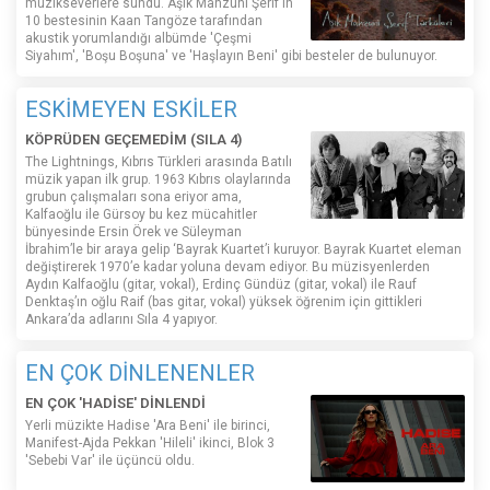
müzikseverlere sundu. Aşık Mahzuni Şerif'in
10 bestesinin Kaan Tangöze tarafından
akustik yorumlandığı albümde 'Çeşmi
Siyahım', 'Boşu Boşuna' ve 'Haşlayın Beni' gibi besteler de bulunuyor.
ESKİMEYEN ESKİLER
KÖPRÜDEN GEÇEMEDİM (SILA 4)
The Lightnings, Kıbrıs Türkleri arasında Batılı
müzik yapan ilk grup. 1963 Kıbrıs olaylarında
grubun çalışmaları sona eriyor ama,
Kalfaoğlu ile Gürsoy bu kez mücahitler
bünyesinde Ersin Örek ve Süleyman
İbrahim’le bir araya gelip ‘Bayrak Kuartet’i kuruyor. Bayrak Kuartet eleman
değiştirerek 1970’e kadar yoluna devam ediyor. Bu müzisyenlerden
Aydın Kalfaoğlu (gitar, vokal), Erdinç Gündüz (gitar, vokal) ile Rauf
Denktaş’ın oğlu Raif (bas gitar, vokal) yüksek öğrenim için gittikleri
Ankara’da adlarını Sıla 4 yapıyor.
EN ÇOK DİNLENENLER
EN ÇOK 'HADİSE' DİNLENDİ
Yerli müzikte Hadise 'Ara Beni' ile birinci,
Manifest-Ajda Pekkan 'Hileli' ikinci, Blok 3
'Sebebi Var' ile üçüncü oldu.