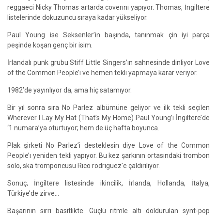
reggaeci Nicky Thomas artarda coverını yapıyor. Thomas, İngiltere
listelerinde dokuzuncu sıraya kadar yükseliyor.
Paul Young ise Seksenler’in başında, tanınmak çin iyi parça
peşinde koşan genç bir isim.
İrlandalı punk grubu Stiff Little Singers’ın sahnesinde dinliyor Love
of the Common People’ı ve hemen tekli yapmaya karar veriyor.
1982’de yayınlıyor da, ama hiç satamıyor.
Bir yıl sonra sıra No Parlez albümüne geliyor ve ilk tekli seçilen
Wherever I Lay My Hat (That’s My Home) Paul Young’ı İngiltere’de
‘1 numara’ya oturtuyor; hem de üç hafta boyunca.
Plak şirketi No Parlez’i desteklesin diye Love of the Common
People’ı yeniden tekli yapıyor. Bu kez şarkının ortasındaki trombon
solo, ska tromponcusu Rico rodriguez’e çaldırılıyor.
Sonuç, İngiltere listesinde ikincilik, İrlanda, Hollanda, İtalya,
Türkiye’de zirve…
Başarının sırrı basitlikte. Güçlü ritmle altı doldurulan synt-pop