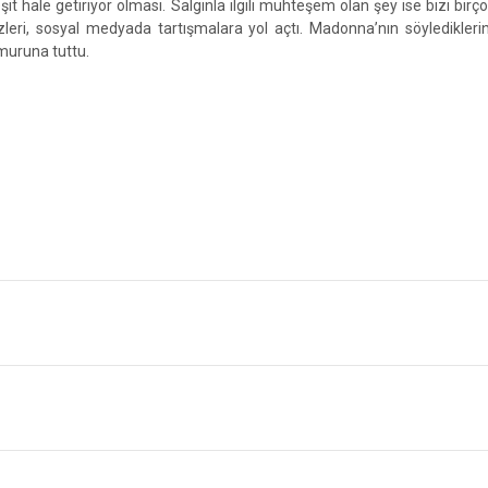
şit hale getiriyor olması. Salgınla ilgili muhteşem olan şey ise bizi birç
özleri, sosyal medyada tartışmalara yol açtı. Madonna’nın söyledikleri
ğmuruna tuttu.