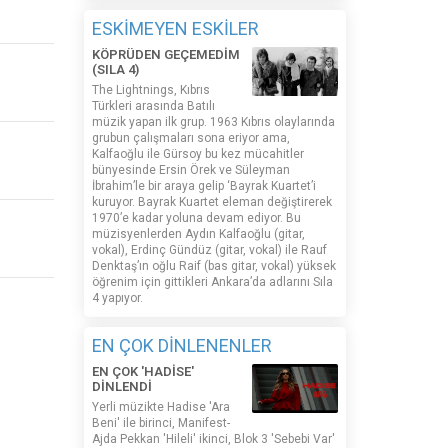
ESKİMEYEN ESKİLER
KÖPRÜDEN GEÇEMEDİM
(SILA 4)
The Lightnings, Kıbrıs
Türkleri arasında Batılı
müzik yapan ilk grup. 1963 Kıbrıs olaylarında
grubun çalışmaları sona eriyor ama,
Kalfaoğlu ile Gürsoy bu kez mücahitler
bünyesinde Ersin Örek ve Süleyman
İbrahim’le bir araya gelip ‘Bayrak Kuartet’i
kuruyor. Bayrak Kuartet eleman değiştirerek
1970’e kadar yoluna devam ediyor. Bu
müzisyenlerden Aydın Kalfaoğlu (gitar,
vokal), Erdinç Gündüz (gitar, vokal) ile Rauf
Denktaş’ın oğlu Raif (bas gitar, vokal) yüksek
öğrenim için gittikleri Ankara’da adlarını Sıla
4 yapıyor.
EN ÇOK DİNLENENLER
EN ÇOK 'HADİSE'
DİNLENDİ
Yerli müzikte Hadise 'Ara
Beni' ile birinci, Manifest-
Ajda Pekkan 'Hileli' ikinci, Blok 3 'Sebebi Var'