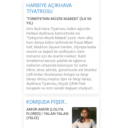
HARBİYE AÇIKHAVA
TİYATROSU
'TÜRKİYE'NİN MÜZİK MABEDİ' (İLK 50
YIL)
İsmi Açık Hava Tiyatrosu; halkın ağzında
Harbiye Açıkhava; kartvizitinde ise
‘Türkiye’nin Müzik Mabedi’ yazılı. Hem ülke,
hem dünya kültür tarihinde bir Royal Albert
Hall, Madison Square Garden, Olympia kadar
önemli ve değerli bir amfitiyatro. Kent
mimarisi için de önemli merkez. Batılı
örneklerine benzer şekilde bir eğlence
vadisinin ortasında bulunuyor. En üstte
Hilton, biraz altında, günümüzde adı İstanbul
Lütfi Kırdar Uluslararası Kongre ve Sergi
Sarayı olmuş meşhur Spor ve Sergi Sarayı,
Açıkhava Tiyatrosu, Küçük Çiftlik Park
lunaparkı ve ismi sürekli değişen stadyum…
KOMŞUDA PİŞER...
AMOR AMOR (LOLITA
FLORES) / YALAN YALAN
(YELİZ)