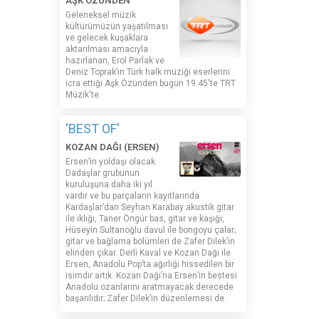
AŞK ÖZÜNDEN
Geleneksel müzik
kültürümüzün yaşatılması
ve gelecek kuşaklara
aktarılması amacıyla
hazırlanan, Erol Parlak ve
Deniz Toprak’ın Türk halk müziği eserlerini
icra ettiği Aşk Özünden bugün 19.45'te TRT
Müzik'te.
'BEST OF'
KOZAN DAĞI (ERSEN)
Ersen’in yoldaşı olacak
Dadaşlar grubunun
kuruluşuna daha iki yıl
vardır ve bu parçaların kayıtlarında
Kardaşlar’dan Seyhan Karabay akustik gitar
ile ıklığı, Taner Öngür bas, gitar ve kaşığı,
Hüseyin Sultanoğlu davul ile bongoyu çalar;
gitar ve bağlama bölümleri de Zafer Dilek’in
elinden çıkar. Derli Kaval ve Kozan Dağı ile
Ersen, Anadolu Pop’ta ağırlığı hissedilen bir
isimdir artık. Kozan Dağı’na Ersen’in bestesi
Anadolu ozanlarını aratmayacak derecede
başarılıdır; Zafer Dilek’in düzenlemesi de.