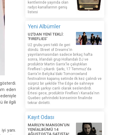
kentlerinde yayında olan
radyo kanallarının geniş
listesi
Yeni Albümler
U2'DAN YENİ TEKLİ:
'FIREFLIES'
U2 grubu yeni tekli ile geri
döndü. Street of Dreams'in
yayınlanmasından sadece birkaç hafta
sonra, İrlandalı grup Hollandalı DJ ve
prodüktör Martin Garrix'le çalıştıkları
Fireflies'ı çıkardı. Şarkı, 17 Temmuz'da
Garrix'in Belçika'daki Tomorrowland
festivalinin kapanış setinde ilk kez çalındı ​​ve
gösterdi.
sürpriz bir şekilde The Edge de sahneye
çıkarak şarkıyı canlı olarak seslendirdi.
vam eden
Ertesi gece, prodüktör Fireflies'ı Kanada'nın
edeniyle
Quebec şehrindeki konserinin finalinde
le ilgili
tekrar dinletti.
Kayıt Odası
MARILYN MANSON'UN
YENİALBÜMÜ 14
iyi yanı.
AĞUSTOS'TA SATIŞTA!