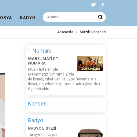
DOSYA
RADYO
Anasayfa
Müzik Haberleri
1 Numara
MABEL MATİZ '1
NUMARA
Müzik listelerinde
Mabelmatiz ‘Umrumdışı'yla
ile birinci, Sibel Can ile Eypio 'Kıyamam'la
ikinci, Oğuzhan Koç 'Bunun Adı Aşksa' ile i
üçüncü oldu.
Konser
Radyo
RADYO LİSTESİ
Türkiye´nin büyük