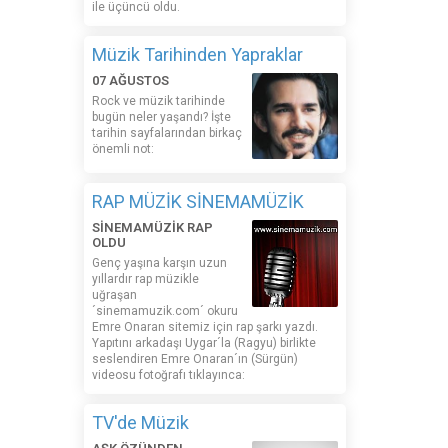
ile üçüncü oldu.
Müzik Tarihinden Yapraklar
07 AĞUSTOS
Rock ve müzik tarihinde
bugün neler yaşandı? İşte
tarihin sayfalarından birkaç
önemli not:
RAP MÜZİK SİNEMAMÜZİK
SİNEMAMÜZİK RAP
OLDU
Genç yaşına karşın uzun
yıllardır rap müzikle
uğraşan
´sinemamuzik.com´ okuru
Emre Onaran sitemiz için rap şarkı yazdı.
Yapıtını arkadaşı Uygar´la (Ragyu) birlikte
seslendiren Emre Onaran´ın (Sürgün)
videosu fotoğrafı tıklayınca:
TV'de Müzik