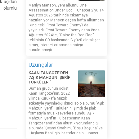
ok açıdan
Marilyn Manson, yeni albümü One
ni olumlu
Assassination Under God – Chapter 2'yu 14
Ağustos 2026 tarihinde çıkarmaya
hazırlanıyor. Manson geçen hafta albümden
ikinci tekli Front Toward Enemy'i de
yayınladı. Front Toward Enemy daha önce
Ağustos 2024’te, “Raise the Red Flag”
teklisinin CD baskısında B yüzü olarak şer
almış, internet ortamında satışa
sunulmamıştı.
Uzunçalar
KAAN TANGÖZE'DEN
'AŞIK MAHZUNİ ŞERİF
TÜRKÜLERİ'
Duman grubunun solisti
Kaan Tangöze'nin, 2022
yılında Kurukafa Müzik
etiketiyle yayınladığı ikinci solo albümü 'Aşık
Mahzuni Şerif' Türküleri'ni şimdi de plak
formatıyla müzikseverlere sundu. Aşık
Mahzuni Şerif'in 10 bestesinin Kaan
Tangöze tarafından akustik yorumlandığı
albümde 'Çeşmi Siyahım', 'Boşu Boşuna' ve
'Haşlayın Beni' gibi besteler de bulunuyor.