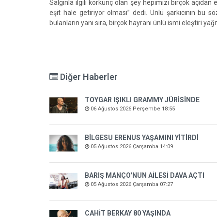
Salgınla ilgili korkunç olan şey hepimizi birçok açıdan e
eşit hale getiriyor olması” dedi. Ünlü şarkıcının bu s
bulanların yanı sıra, birçok hayranı ünlü ismi eleştiri ya
Diğer Haberler
TOYGAR IŞIKLI GRAMMY JÜRİSİNDE
06 Ağustos 2026 Perşembe 18:55
BİLGESU ERENUS YAŞAMINI YİTİRDİ
05 Ağustos 2026 Çarşamba 14:09
BARIŞ MANÇO'NUN AİLESİ DAVA AÇTI
05 Ağustos 2026 Çarşamba 07:27
CAHİT BERKAY 80 YAŞINDA