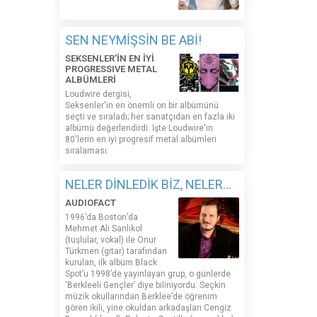
SEN NEYMİŞSİN BE ABİ!
SEKSENLER'İN EN İYİ
PROGRESSIVE METAL
ALBÜMLERİ
Loudwire dergisi,
Seksenler'in en önemli on bir albümünü
seçti ve sıraladı; her sanatçıdan en fazla iki
albümü değerlendirdi. İşte Loudwire'ın
80'lerin en iyi progresif metal albümleri
sıralaması:
NELER DİNLEDİK BİZ, NELER...
AUDIOFACT
1996’da Boston’da
Mehmet Ali Sanlıkol
(tuşlular, vokal) ile Onur
Türkmen (gitar) tarafından
kurulan, ilk albüm Black
Spot’u 1998’de yayınlayan grup, o günlerde
‘Berkleeli Gençler’ diye biliniyordu. Seçkin
müzik okullarından Berklee’de öğrenim
gören ikili, yine okuldan arkadaşları Cengiz