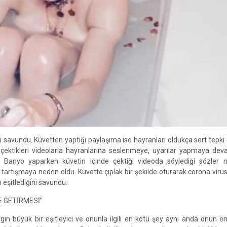
 savundu. Küvetten yaptığı paylaşıma ise hayranları oldukça sert tepki 
 çektikleri videolarla hayranlarına seslenmeye, uyarılar yapmaya de
 Banyo yaparken küvetin içinde çektiği videoda söylediği sözler n
artışmaya neden oldu. Küvette çıplak bir şekilde oturarak corona virüsü i
 eşitlediğini savundu.
E GETİRMESİ”
n büyük bir eşitleyici ve onunla ilgili en kötü şey aynı anda onun en 