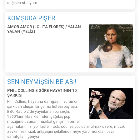
değişen stadyum…
KOMŞUDA PİŞER...
AMOR AMOR (LOLITA FLORES) / YALAN
YALAN (YELİZ)
SEN NEYMİŞSİN BE ABİ!
PHIL COLLINS'E GÖRE HAYATININ 10
ŞARKISI
Phil Collins, hayatına damgasını vuran on
şarkıdan oluşan bir çalma listesi paylaştı.
BBC Radio 2'de yayınlanan bu seçki,
1960'ların klasiklerinden çağdaş pop
müziğine uzanan müzikal gelişimin temel
aşamalarını izliyor. Liste , rock, soul ve pop dahil olmak üzere, müzik
zevkini ve müzik anlayışını şekillendirmeye yardımcı olan bazı
sanatçıları içeriyor .