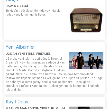
RADYO LİSTESİ
Türkiye´nin büyük kentlerinde yayında olan
radyo kanallarının geniş listesi
Yeni Albümler
U2'DAN YENİ TEKLİ: 'FIREFLIES'
U2 grubu yeni tekli ile geri döndü. Street of
Dreams'in yayınlanmasından sadece birkaç
hafta sonra, İrlandalı grup Hollandalı DJ ve
prodüktör Martin Garrix'le çalıştıkları Fireflies'ı
çıkardı. Şarkı, 17 Temmuz'da Garrix'in Belçika'daki Tomorrowland
festivalinin kapanış setinde ilk kez çalındı ​​ve sürpriz bir şekilde The Edge
de sahneye çıkarak şarkıyı canlı olarak seslendirdi. Ertesi gece,
prodüktör Fireflies'ı Kanada'nın Quebec şehrindeki konserinin finalinde
tekrar dinletti.
Kayıt Odası
MARILYN MANSON'UN YENİALBÜMÜ 14