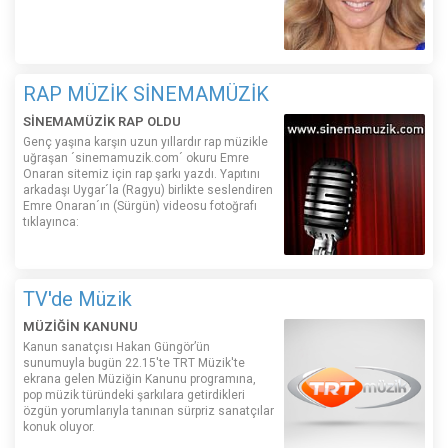
RAP MÜZİK SİNEMAMÜZİK
SİNEMAMÜZİK RAP OLDU
Genç yaşına karşın uzun yıllardır rap müzikle
uğraşan ´sinemamuzik.com´ okuru Emre
Onaran sitemiz için rap şarkı yazdı. Yapıtını
arkadaşı Uygar´la (Ragyu) birlikte seslendiren
Emre Onaran´ın (Sürgün) videosu fotoğrafı
tıklayınca:
TV'de Müzik
MÜZİĞİN KANUNU
Kanun sanatçısı Hakan Güngör’ün
sunumuyla bugün 22.15'te TRT Müzik'te
ekrana gelen Müziğin Kanunu programına,
pop müzik türündeki şarkılara getirdikleri
özgün yorumlarıyla tanınan sürpriz sanatçılar
konuk oluyor.