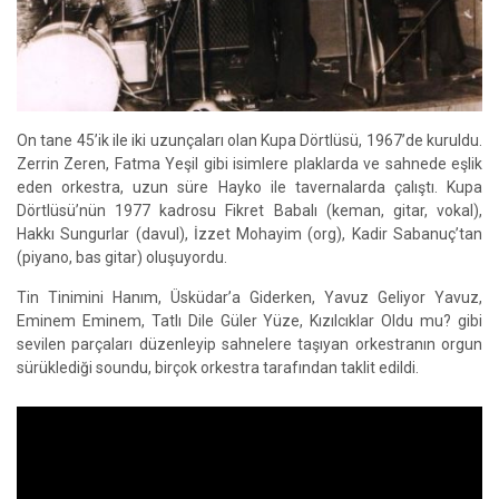
On tane 45’ik ile iki uzunçaları olan Kupa Dörtlüsü, 1967’de kuruldu.
Zerrin Zeren, Fatma Yeşil gibi isimlere plaklarda ve sahnede eşlik
eden orkestra, uzun süre Hayko ile tavernalarda çalıştı. Kupa
Dörtlüsü’nün 1977 kadrosu Fikret Babalı (keman, gitar, vokal),
Hakkı Sungurlar (davul), İzzet Mohayim (org), Kadir Sabanuç’tan
(piyano, bas gitar) oluşuyordu.
Tin Tinimini Hanım, Üsküdar’a Giderken, Yavuz Geliyor Yavuz,
Eminem Eminem, Tatlı Dile Güler Yüze, Kızılcıklar Oldu mu? gibi
sevilen parçaları düzenleyip sahnelere taşıyan orkestranın orgun
sürüklediği soundu, birçok orkestra tarafından taklit edildi.