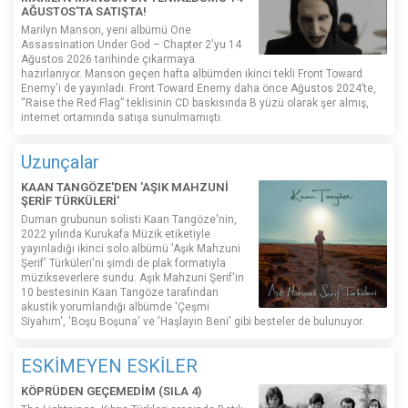
AĞUSTOS'TA SATIŞTA!
Marilyn Manson, yeni albümü One
Assassination Under God – Chapter 2'yu 14
Ağustos 2026 tarihinde çıkarmaya
hazırlanıyor. Manson geçen hafta albümden ikinci tekli Front Toward
Enemy'i de yayınladı. Front Toward Enemy daha önce Ağustos 2024’te,
“Raise the Red Flag” teklisinin CD baskısında B yüzü olarak şer almış,
internet ortamında satışa sunulmamıştı.
Uzunçalar
KAAN TANGÖZE'DEN 'AŞIK MAHZUNİ
ŞERİF TÜRKÜLERİ'
Duman grubunun solisti Kaan Tangöze'nin,
2022 yılında Kurukafa Müzik etiketiyle
yayınladığı ikinci solo albümü 'Aşık Mahzuni
Şerif' Türküleri'ni şimdi de plak formatıyla
müzikseverlere sundu. Aşık Mahzuni Şerif'in
10 bestesinin Kaan Tangöze tarafından
akustik yorumlandığı albümde 'Çeşmi
Siyahım', 'Boşu Boşuna' ve 'Haşlayın Beni' gibi besteler de bulunuyor.
ESKİMEYEN ESKİLER
KÖPRÜDEN GEÇEMEDİM (SILA 4)