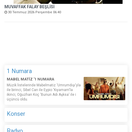
MUVAFFAK FALAY BEŞLİSİ
30 Temmuz 2026 Perşembe 06:40
1 Numara
MABEL MATİZ '1 NUMARA
Müzik listelerinde Mabelmatiz ‘Umrumdışı'yla
ile birinci, Sibel Can ile Eypio 'Kıyamam'la
ikinci, Oğuzhan Koç 'Bunun Adı Aşksa' ile i
üçüncü oldu.
Konser
Radyo