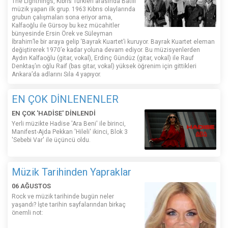
The Lightnings, Kıbrıs Türkleri arasında Batılı
müzik yapan ilk grup. 1963 Kıbrıs olaylarında
grubun çalışmaları sona eriyor ama,
Kalfaoğlu ile Gürsoy bu kez mücahitler
bünyesinde Ersin Örek ve Süleyman
İbrahim’le bir araya gelip ‘Bayrak Kuartet’i kuruyor. Bayrak Kuartet eleman
değiştirerek 1970’e kadar yoluna devam ediyor. Bu müzisyenlerden
Aydın Kalfaoğlu (gitar, vokal), Erdinç Gündüz (gitar, vokal) ile Rauf
Denktaş’ın oğlu Raif (bas gitar, vokal) yüksek öğrenim için gittikleri
Ankara’da adlarını Sıla 4 yapıyor.
EN ÇOK DİNLENENLER
EN ÇOK 'HADİSE' DİNLENDİ
Yerli müzikte Hadise 'Ara Beni' ile birinci,
Manifest-Ajda Pekkan 'Hileli' ikinci, Blok 3
'Sebebi Var' ile üçüncü oldu.
Müzik Tarihinden Yapraklar
06 AĞUSTOS
Rock ve müzik tarihinde bugün neler
yaşandı? İşte tarihin sayfalarından birkaç
önemli not: