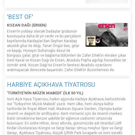
'BEST OF'
KOZAN DAĞI (ERSEN)
Ersen’in yoldaşı olacak Dadaşlar grubunun
kuruluşuna daha iki yıl vardır ve bu parçaların
kayıtlarında Kardaşlar’dan Seyhan Karabay
akustik gitar ile ıklığı, Taner Öngür bas, gitar
ve kaşığı, Hüseyin Sultanoğlu davul ile
bongoyu çalar; gitar ve bağlama bölümleri de Zafer Dilek’in elinden çıkar.
Derli Kaval ve Kozan Dağı ile Ersen, Anadolu Pop’ta ağırlığı hissedilen bir
isimdir artık. Kozan Dağı’na Ersen’in bestesi Anadolu ozanlarını
aratmayacak derecede başarılıdır; Zafer Dilek’in düzenlemesi de.
HARBİYE AÇIKHAVA TİYATROSU
'TÜRKİYE'NİN MÜZİK MABEDİ' (İLK 50 YIL)
İsmi Açık Hava Tiyatrosu; halkın ağzında Harbiye Açıkhava; kartvizitinde
ise ‘Türkiye’nin Müzik Mabedi’ yazılı. Hem ülke, hem dünya kültür
tarihinde bir Royal Albert Hall, Madison Square Garden, Olympia kadar
önemli ve değerli bir amfitiyatro. Kent mimarisi için de önemli merkez.
Batılı örneklerine benzer şekilde bir eğlence vadisinin ortasında
bulunuyor. En üstte Hilton, biraz altında, günümüzde adı İstanbul Lütfi
Kırdar Uluslararası Kongre ve Sergi Sarayı olmuş meşhur Spor ve Sergi
Sarayı, Açıkhava Tiyatrosu, Küçük Çiftlik Park lunaparkı ve ismi sürekli