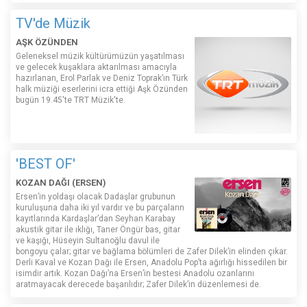
TV'de Müzik
AŞK ÖZÜNDEN
Geleneksel müzik kültürümüzün yaşatılması
ve gelecek kuşaklara aktarılması amacıyla
hazırlanan, Erol Parlak ve Deniz Toprak’ın Türk
halk müziği eserlerini icra ettiği Aşk Özünden
bugün 19.45'te TRT Müzik'te.
'BEST OF'
KOZAN DAĞI (ERSEN)
Ersen’in yoldaşı olacak Dadaşlar grubunun
kuruluşuna daha iki yıl vardır ve bu parçaların
kayıtlarında Kardaşlar’dan Seyhan Karabay
akustik gitar ile ıklığı, Taner Öngür bas, gitar
ve kaşığı, Hüseyin Sultanoğlu davul ile
bongoyu çalar; gitar ve bağlama bölümleri de Zafer Dilek’in elinden çıkar.
Derli Kaval ve Kozan Dağı ile Ersen, Anadolu Pop’ta ağırlığı hissedilen bir
isimdir artık. Kozan Dağı’na Ersen’in bestesi Anadolu ozanlarını
aratmayacak derecede başarılıdır; Zafer Dilek’in düzenlemesi de.