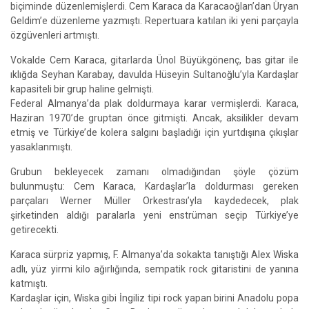
biçiminde düzenlemişlerdi. Cem Karaca da Karacaoğlan’dan Üryan
Geldim’e düzenleme yazmıştı. Repertuara katılan iki yeni parçayla
özgüvenleri artmıştı.
Vokalde Cem Karaca, gitarlarda Ünol Büyükgönenç, bas gitar ile
ıklığda Seyhan Karabay, davulda Hüseyin Sultanoğlu’yla Kardaşlar
kapasiteli bir grup haline gelmişti.
Federal Almanya’da plak doldurmaya karar vermişlerdi. Karaca,
Haziran 1970’de gruptan önce gitmişti. Ancak, aksilikler devam
etmiş ve Türkiye’de kolera salgını başladığı için yurtdışına çıkışlar
yasaklanmıştı.
Grubun bekleyecek zamanı olmadığından şöyle çözüm
bulunmuştu: Cem Karaca, Kardaşlar’la doldurması gereken
parçaları Werner Müller Orkestrası’yla kaydedecek, plak
şirketinden aldığı paralarla yeni enstrüman seçip Türkiye’ye
getirecekti.
Karaca sürpriz yapmış, F. Almanya’da sokakta tanıştığı Alex Wiska
adlı, yüz yirmi kilo ağırlığında, sempatik rock gitaristini de yanına
katmıştı.
Kardaşlar için, Wiska gibi İngiliz tipi rock yapan birini Anadolu popa