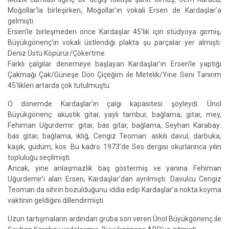
Moğollar'la birleşirken, Moğollar'ın vokali Ersen de Kardaşlar’a
gelmişti.
Ersen’le birleşmeden önce Kardaşlar 45’lik için stüdyoya girmiş,
Büyükgönenç’in vokali üstlendiği plakta şu parçalar yer almıştı:
Deniz Üstü Köpürür/Çökertme.
Farklı çalgılar denemeye başlayan Kardaşlar’ın Ersen’le yaptığı
Çakmağı Çak/Güneşe Dön Çiçeğim ile Metelik/Yine Seni Tanırım
45’likleri artarda çok tutulmuştu.
O dönemde Kardaşlar’ın çalgı kapasitesi şöyleydi: Ünol
Büyükgönenç: akustik gitar, yaylı tambur, bağlama, gitar, mey,
Fehiman Uğurdemir: gitar, bas gitar, bağlama, Seyhan Karabay:
bas gitar, bağlama, ıklığ, Cengiz Teoman: askılı davul, darbuka,
kaşık, güdüm, kös. Bu kadro 1973’de Ses dergisi okurlarınca yılın
topluluğu seçilmişti.
Ancak, yine anlaşmazlık baş göstermiş ve yanına Fehiman
Uğurdemir’i alan Ersen, Kardaşlar’dan ayrılmıştı. Davulcu Cengiz
Teoman da sihrin bozulduğunu iddia edip Kardaşlar’a nokta koyma
vaktinin geldiğini dillendirmişti.
Uzun tartışmaların ardından gruba son veren Ünol Büyükgönenç ile