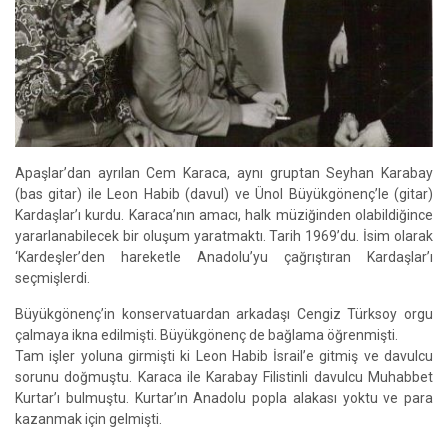
Apaşlar’dan ayrılan Cem Karaca, aynı gruptan Seyhan Karabay
(bas gitar) ile Leon Habib (davul) ve Ünol Büyükgönenç’le (gitar)
Kardaşlar’ı kurdu. Karaca’nın amacı, halk müziğinden olabildiğince
yararlanabilecek bir oluşum yaratmaktı. Tarih 1969’du. İsim olarak
‘Kardeşler’den hareketle Anadolu’yu çağrıştıran Kardaşlar’ı
seçmişlerdi.
Büyükgönenç’in konservatuardan arkadaşı Cengiz Türksoy orgu
çalmaya ikna edilmişti. Büyükgönenç de bağlama öğrenmişti.
Tam işler yoluna girmişti ki Leon Habib İsrail’e gitmiş ve davulcu
sorunu doğmuştu. Karaca ile Karabay Filistinli davulcu Muhabbet
Kurtar’ı bulmuştu. Kurtar’ın Anadolu popla alakası yoktu ve para
kazanmak için gelmişti.