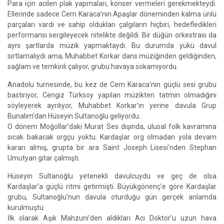
Para için acilen plak yapmaları, konser vermeleri gerekmekteydi.
Ellerinde sadece Cem Karaca’nın Apaşlar döneminden kalma ünlü
parçaları vardı ve sahip oldukları çalgıların hiçbiri, hedefledikleri
performansı sergileyecek nitelikte değildi. Bir düğün orkestrası da
aynı şartlarda müzik yapmaktaydı. Bu durumda yükü davul
sırtlamalıydı ama, Muhabbet Korkar dans müziğinden geldiğinden,
sağlam ve temkinli çalıyor, grubu havaya sokamıyordu.
Anadolu turnesinde, bu kez de Cem Karaca’nın güçlü sesi grubu
bastırıyor, Cengiz Türksoy yapılan müzikten tatmin olmadığını
söyleyerek ayrılıyor, Muhabbet Korkar’ın yerine davula Grup
Bunalım’dan Hüseyin Sultanoğlu geliyordu…
O dönem Moğollar’daki Murat Ses dışında, ulusal folk kavramına
sıcak bakacak orgçu yoktu. Kardaşlar org olmadan yola devam
kararı almış, grupta bir ara Saint Joseph Lisesi’nden Stephan
Umutyan gitar çalmıştı.
Hüseyin Sultanoğlu yetenekli davulcuydu ve geç de olsa
Kardaşlar’a güçlü ritmi getirmişti. Büyükgönenç’e göre Kardaşlar
grubu, Sultanoğlu’nun davula oturduğu gün gerçek anlamda
kurulmuştu.
İlk olarak Aşık Mahzuni’den aldıkları Acı Doktor’u uzun hava