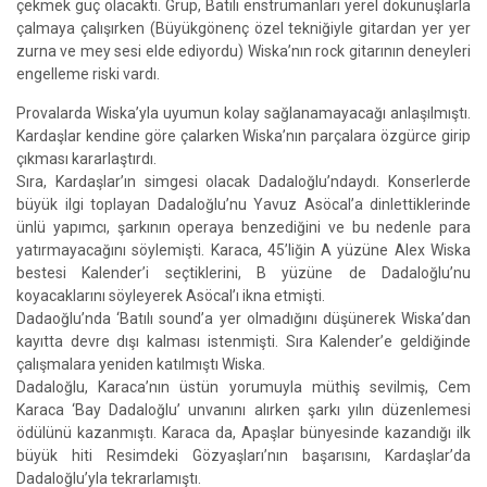
çekmek güç olacaktı. Grup, Batılı enstrümanları yerel dokunuşlarla
çalmaya çalışırken (Büyükgönenç özel tekniğiyle gitardan yer yer
zurna ve mey sesi elde ediyordu) Wiska’nın rock gitarının deneyleri
engelleme riski vardı.
Provalarda Wiska’yla uyumun kolay sağlanamayacağı anlaşılmıştı.
Kardaşlar kendine göre çalarken Wiska’nın parçalara özgürce girip
çıkması kararlaştırdı.
Sıra, Kardaşlar’ın simgesi olacak Dadaloğlu’ndaydı. Konserlerde
büyük ilgi toplayan Dadaloğlu’nu Yavuz Asöcal’a dinlettiklerinde
ünlü yapımcı, şarkının operaya benzediğini ve bu nedenle para
yatırmayacağını söylemişti. Karaca, 45’liğin A yüzüne Alex Wiska
bestesi Kalender’i seçtiklerini, B yüzüne de Dadaloğlu’nu
koyacaklarını söyleyerek Asöcal’ı ikna etmişti.
Dadaoğlu’nda ‘Batılı sound’a yer olmadığını düşünerek Wiska’dan
kayıtta devre dışı kalması istenmişti. Sıra Kalender’e geldiğinde
çalışmalara yeniden katılmıştı Wiska.
Dadaloğlu, Karaca’nın üstün yorumuyla müthiş sevilmiş, Cem
Karaca ‘Bay Dadaloğlu’ unvanını alırken şarkı yılın düzenlemesi
ödülünü kazanmıştı. Karaca da, Apaşlar bünyesinde kazandığı ilk
büyük hiti Resimdeki Gözyaşları’nın başarısını, Kardaşlar’da
Dadaloğlu’yla tekrarlamıştı.