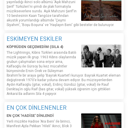
yayınladığı ikinci solo albümü 'Aşık Mahzuni
Şerif' Türküleri'ni şimdi de plak formatıyla
müzikseverlere sundu. Aşık Mahzuni Şerif'in
10 bestesinin Kaan Tangöze tarafından
akustik yorumlandığı albümde 'Çeşmi
Siyahım', 'Boşu Boşuna' ve 'Haşlayın Beni' gibi besteler de bulunuyor.
ESKİMEYEN ESKİLER
KÖPRÜDEN GEÇEMEDİM (SILA 4)
The Lightnings, Kıbrıs Türkleri arasında Batılı
müzik yapan ilk grup. 1963 Kıbrıs olaylarında
grubun çalışmaları sona eriyor ama,
Kalfaoğlu ile Gürsoy bu kez mücahitler
bünyesinde Ersin Örek ve Süleyman
İbrahim’le bir araya gelip ‘Bayrak Kuartet’i kuruyor. Bayrak Kuartet eleman
değiştirerek 1970’e kadar yoluna devam ediyor. Bu müzisyenlerden
Aydın Kalfaoğlu (gitar, vokal), Erdinç Gündüz (gitar, vokal) ile Rauf
Denktaş’ın oğlu Raif (bas gitar, vokal) yüksek öğrenim için gittikleri
Ankara’da adlarını Sıla 4 yapıyor.
EN ÇOK DİNLENENLER
EN ÇOK 'HADİSE' DİNLENDİ
Yerli müzikte Hadise 'Ara Beni' ile birinci,
Manifest-Ajda Pekkan 'Hileli' ikinci, Blok 3