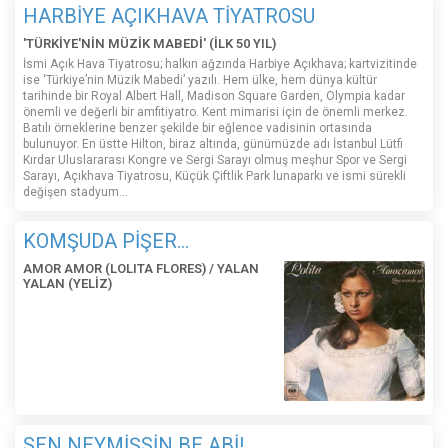
HARBİYE AÇIKHAVA TİYATROSU
'TÜRKİYE'NİN MÜZİK MABEDİ' (İLK 50 YIL)
İsmi Açık Hava Tiyatrosu; halkın ağzında Harbiye Açıkhava; kartvizitinde
ise ‘Türkiye’nin Müzik Mabedi’ yazılı. Hem ülke, hem dünya kültür
tarihinde bir Royal Albert Hall, Madison Square Garden, Olympia kadar
önemli ve değerli bir amfitiyatro. Kent mimarisi için de önemli merkez.
Batılı örneklerine benzer şekilde bir eğlence vadisinin ortasında
bulunuyor. En üstte Hilton, biraz altında, günümüzde adı İstanbul Lütfi
Kırdar Uluslararası Kongre ve Sergi Sarayı olmuş meşhur Spor ve Sergi
Sarayı, Açıkhava Tiyatrosu, Küçük Çiftlik Park lunaparkı ve ismi sürekli
değişen stadyum…
KOMŞUDA PİŞER...
AMOR AMOR (LOLITA FLORES) / YALAN
YALAN (YELİZ)
SEN NEYMİŞSİN BE ABİ!