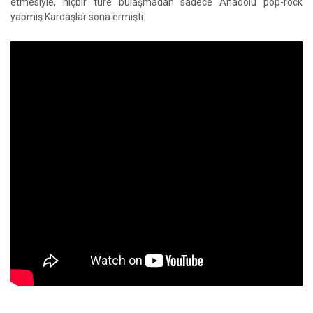
etmesiyle, hiçbir türe bulaşmadan sadece Anadolu pop-rock
yapmış Kardaşlar sona ermişti.