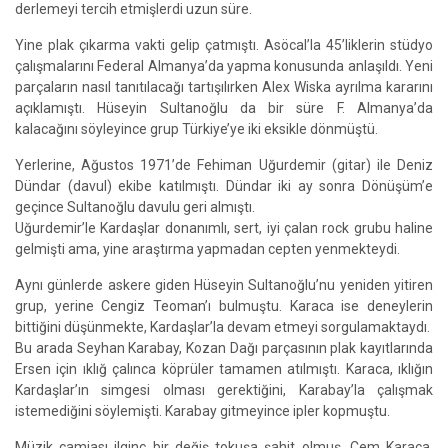
derlemeyi tercih etmişlerdi uzun süre.
Yine plak çıkarma vakti gelip çatmıştı. Asöcal’la 45’liklerin stüdyo
çalışmalarını Federal Almanya’da yapma konusunda anlaşıldı. Yeni
parçaların nasıl tanıtılacağı tartışılırken Alex Wiska ayrılma kararını
açıklamıştı. Hüseyin Sultanoğlu da bir süre F. Almanya’da
kalacağını söyleyince grup Türkiye’ye iki eksikle dönmüştü.
Yerlerine, Ağustos 1971’de Fehiman Uğurdemir (gitar) ile Deniz
Dündar (davul) ekibe katılmıştı. Dündar iki ay sonra Dönüşüm’e
geçince Sultanoğlu davulu geri almıştı.
Uğurdemir’le Kardaşlar donanımlı, sert, iyi çalan rock grubu haline
gelmişti ama, yine araştırma yapmadan cepten yenmekteydi.
Aynı günlerde askere giden Hüseyin Sultanoğlu’nu yeniden yitiren
grup, yerine Cengiz Teoman’ı bulmuştu. Karaca ise deneylerin
bittiğini düşünmekte, Kardaşlar’la devam etmeyi sorgulamaktaydı.
Bu arada Seyhan Karabay, Kozan Dağı parçasının plak kayıtlarında
Ersen için ıklığ çalınca köprüler tamamen atılmıştı. Karaca, ıklığın
Kardaşlar’ın simgesi olması gerektiğini, Karabay’la çalışmak
istemediğini söylemişti. Karabay gitmeyince ipler kopmuştu.
Müzik camiası ilginç bir değiş tokuşa şahit olmuş, Cem Karaca,