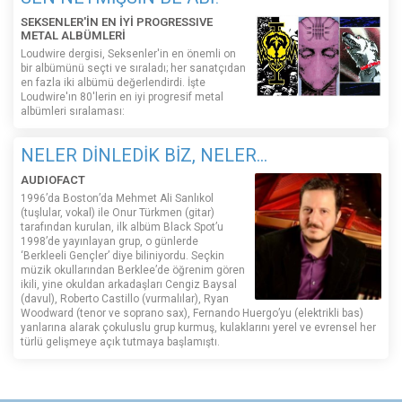
SEKSENLER'İN EN İYİ PROGRESSIVE
METAL ALBÜMLERİ
Loudwire dergisi, Seksenler'in en önemli on
bir albümünü seçti ve sıraladı; her sanatçıdan
en fazla iki albümü değerlendirdi. İşte
Loudwire'ın 80'lerin en iyi progresif metal
albümleri sıralaması:
NELER DİNLEDİK BİZ, NELER...
AUDIOFACT
1996’da Boston’da Mehmet Ali Sanlıkol
(tuşlular, vokal) ile Onur Türkmen (gitar)
tarafından kurulan, ilk albüm Black Spot’u
1998’de yayınlayan grup, o günlerde
‘Berkleeli Gençler’ diye biliniyordu. Seçkin
müzik okullarından Berklee’de öğrenim gören
ikili, yine okuldan arkadaşları Cengiz Baysal
(davul), Roberto Castillo (vurmalılar), Ryan
Woodward (tenor ve soprano sax), Fernando Huergo’yu (elektrikli bas)
yanlarına alarak çokuluslu grup kurmuş, kulaklarını yerel ve evrensel her
türlü gelişmeye açık tutmaya başlamıştı.