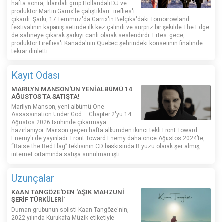
hafta sonra, İrlandalı grup Hollandalı DJ ve
prodüktör Martin Garrix'le çalıştıkları Fireflies'ı
çıkardı. Şarkı, 17 Temmuz'da Garrix'in Belçika'daki Tomorrowland
festivalinin kapanış setinde ilk kez çalındı ​​ve sürpriz bir şekilde The Edge
de sahneye çıkarak şarkıyı canlı olarak seslendirdi. Ertesi gece,
prodüktör Fireflies'ı Kanada'nın Quebec şehrindeki konserinin finalinde
tekrar dinletti.
Kayıt Odası
MARILYN MANSON'UN YENİALBÜMÜ 14
AĞUSTOS'TA SATIŞTA!
Marilyn Manson, yeni albümü One
Assassination Under God – Chapter 2'yu 14
Ağustos 2026 tarihinde çıkarmaya
hazırlanıyor. Manson geçen hafta albümden ikinci tekli Front Toward
Enemy'i de yayınladı. Front Toward Enemy daha önce Ağustos 2024’te,
“Raise the Red Flag” teklisinin CD baskısında B yüzü olarak şer almış,
internet ortamında satışa sunulmamıştı.
Uzunçalar
KAAN TANGÖZE'DEN 'AŞIK MAHZUNİ
ŞERİF TÜRKÜLERİ'
Duman grubunun solisti Kaan Tangöze'nin,
2022 yılında Kurukafa Müzik etiketiyle