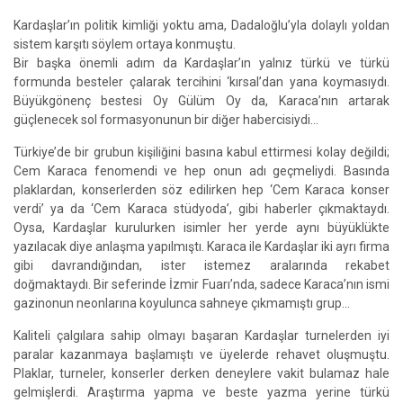
Kardaşlar’ın politik kimliği yoktu ama, Dadaloğlu’yla dolaylı yoldan
sistem karşıtı söylem ortaya konmuştu.
Bir başka önemli adım da Kardaşlar’ın yalnız türkü ve türkü
formunda besteler çalarak tercihini ‘kırsal’dan yana koymasıydı.
Büyükgönenç bestesi Oy Gülüm Oy da, Karaca’nın artarak
güçlenecek sol formasyonunun bir diğer habercisiydi…
Türkiye’de bir grubun kişiliğini basına kabul ettirmesi kolay değildi;
Cem Karaca fenomendi ve hep onun adı geçmeliydi. Basında
plaklardan, konserlerden söz edilirken hep ‘Cem Karaca konser
verdi’ ya da ‘Cem Karaca stüdyoda’, gibi haberler çıkmaktaydı.
Oysa, Kardaşlar kurulurken isimler her yerde aynı büyüklükte
yazılacak diye anlaşma yapılmıştı. Karaca ile Kardaşlar iki ayrı firma
gibi davrandığından, ister istemez aralarında rekabet
doğmaktaydı. Bir seferinde İzmir Fuarı’nda, sadece Karaca’nın ismi
gazinonun neonlarına koyulunca sahneye çıkmamıştı grup...
Kaliteli çalgılara sahip olmayı başaran Kardaşlar turnelerden iyi
paralar kazanmaya başlamıştı ve üyelerde rehavet oluşmuştu.
Plaklar, turneler, konserler derken deneylere vakit bulamaz hale
gelmişlerdi. Araştırma yapma ve beste yazma yerine türkü