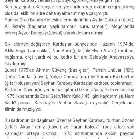
Seyhan Karabay vedalaşmış, Büyükgönenç ABD’ye gitmişti.
Karabay, grubu Kardaşlar ismiyle sürdürmüş, özgün çizgi yitirilmiş
olsa da, ekibi bir süre daha ayakta tutmaya çalışmıştı.
Yanına Grup Bunalım’ın eski elemanlarından Aydın Çakuş’u (gitar),
Ali Rıza’yı (bağlama, yaylı tambur, cura, tambur), Moğollar’da
çalmış Ayzer Danga’yı (davul) alarak devam etmişti.
Sık eleman değiştiren Kardaşlar bünyesinde Haziran 1974’de,
Atilla Engin (vurmalılar), Nuri Bora (gitar) ile Elvan Aracı (trombon,
bağlama, org) vardı ve bu kadro bir ara Selda’yla Anayasso’yu
kaydetmişti.
Şubat 1975'de Ahmet Güvenç (bas gitar), Tahsin Ünüvar (flüt),
Deniz Dündar (davul), Yalçın Gürbüz (org) ile Samim Boztaş’tan
(gitar) oluşan yeni Seyhan Karabay-Kardaşlar kadrosu toplanmıştı.
Ardından Güvenç’in yerine bas gitara Özkan Uğur gelmiş ve bu ekip
1975 ilkbaharında Edalı Gelin/Nem Kaldı? 45'liğini kaydetmişti. Nem
Kaldı? parçası Karabay’ın Perihan Savaş’la oynadığı Gerçek adlı
filmin de müziğiydi.
Bu kadronun da dağılması üzerine Seyhan Karabay, Nurhan Özcan
(gitar), Akay Temiz (davul) ve Harun Kolçak'lı (bas gitar) son
Kardaşlar ortaya çıkmıştı. 1975 sonbaharında ekibin paydos