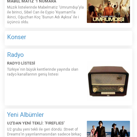
MABEL MATİZ '1 NUMARA
Müzik listelerinde Mabelmatiz ‘Umrumdışı'yla
ile birinci, Sibel Can ile Eypio 'Kıyamam'la
ikinci, Oğuzhan Koç 'Bunun Adı Aşksa' ile i
üçüncü oldu.
Konser
Radyo
RADYO LİSTESİ
Türkiye´nin büyük kentlerinde yayında olan
radyo kanallarının geniş listesi
Yeni Albümler
U2'DAN YENİ TEKLİ: 'FIREFLIES'
U2 grubu yeni tekli ile geri döndü. Street of
Dreams'in yayınlanmasından sadece birkaç