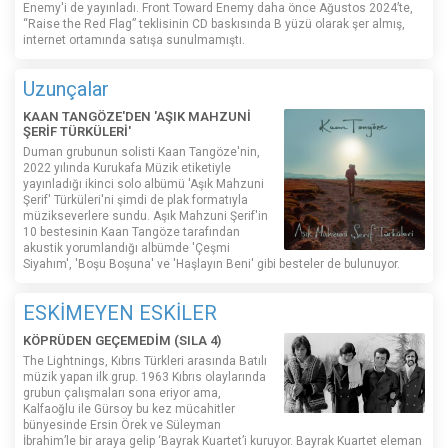
Enemy'i de yayınladı. Front Toward Enemy daha önce Ağustos 2024’te,
“Raise the Red Flag” teklisinin CD baskısında B yüzü olarak şer almış,
internet ortamında satışa sunulmamıştı.
Uzunçalar
KAAN TANGÖZE'DEN 'AŞIK MAHZUNİ
ŞERİF TÜRKÜLERİ'
Duman grubunun solisti Kaan Tangöze'nin,
2022 yılında Kurukafa Müzik etiketiyle
yayınladığı ikinci solo albümü 'Aşık Mahzuni
Şerif' Türküleri'ni şimdi de plak formatıyla
müzikseverlere sundu. Aşık Mahzuni Şerif'in
10 bestesinin Kaan Tangöze tarafından
akustik yorumlandığı albümde 'Çeşmi
Siyahım', 'Boşu Boşuna' ve 'Haşlayın Beni' gibi besteler de bulunuyor.
ESKİMEYEN ESKİLER
KÖPRÜDEN GEÇEMEDİM (SILA 4)
The Lightnings, Kıbrıs Türkleri arasında Batılı
müzik yapan ilk grup. 1963 Kıbrıs olaylarında
grubun çalışmaları sona eriyor ama,
Kalfaoğlu ile Gürsoy bu kez mücahitler
bünyesinde Ersin Örek ve Süleyman
İbrahim’le bir araya gelip ‘Bayrak Kuartet’i kuruyor. Bayrak Kuartet eleman