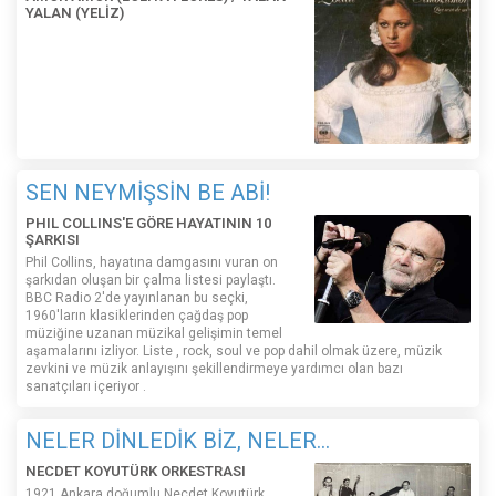
YALAN (YELİZ)
SEN NEYMİŞSİN BE ABİ!
PHIL COLLINS'E GÖRE HAYATININ 10
ŞARKISI
Phil Collins, hayatına damgasını vuran on
şarkıdan oluşan bir çalma listesi paylaştı.
BBC Radio 2'de yayınlanan bu seçki,
1960'ların klasiklerinden çağdaş pop
müziğine uzanan müzikal gelişimin temel
aşamalarını izliyor. Liste , rock, soul ve pop dahil olmak üzere, müzik
zevkini ve müzik anlayışını şekillendirmeye yardımcı olan bazı
sanatçıları içeriyor .
NELER DİNLEDİK BİZ, NELER...
NECDET KOYUTÜRK ORKESTRASI
1921 Ankara doğumlu Necdet Koyutürk