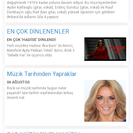
değiştirerek 1970’e kadar yoluna devam ediyor. Bu müzisyenlerden
Aydın Kalfaoğlu (gitar, vokal), Erdinç Gündüz (gitar, vokal) ile Rauf
Denktaş’ın oğlu Raif (bas gitar, vokal) yüksek öğrenim için gittikleri
Ankara’da adlarını Sıla 4 yapıyor.
EN ÇOK DİNLENENLER
EN ÇOK 'HADİSE' DİNLENDİ
Yerli müzikte Hadise 'Ara Beni' ile birinci,
Manifest-Ajda Pekkan 'Hileli' ikinci, Blok 3
'Sebebi Var' ile üçüncü oldu.
Müzik Tarihinden Yapraklar
06 AĞUSTOS
Rock ve müzik tarihinde bugün neler
yaşandı? İşte tarihin sayfalarından birkaç
önemli not: