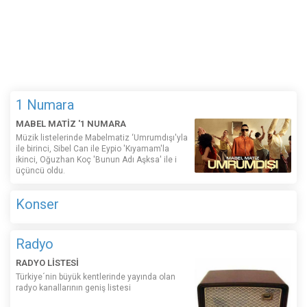
1 Numara
MABEL MATİZ '1 NUMARA
Müzik listelerinde Mabelmatiz ‘Umrumdışı'yla
ile birinci, Sibel Can ile Eypio 'Kıyamam'la
ikinci, Oğuzhan Koç 'Bunun Adı Aşksa' ile i
üçüncü oldu.
Konser
Radyo
RADYO LİSTESİ
Türkiye´nin büyük kentlerinde yayında olan
radyo kanallarının geniş listesi