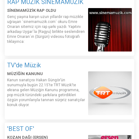
RAP MÜZİK SİNEMAMÜZİK
SİNEMAMÜZİK RAP OLDU
Genç yaşına karşın uzun yıllardır rap müzikle
uğraşan ´sinemamuzik.com´ okuru Emre
Onaran sitemiz için rap şarkı yazdı. Yapıtını
arkadaşı Uygar´la (Ragyu) birlikte seslendiren
Emre Onaran´ın (Sürgün) videosu fotoğrafı
tıklayınca:
TV'de Müzik
MÜZİĞİN KANUNU
Kanun sanatçısı Hakan Güngör’ün
sunumuyla bugün 22.15'te TRT Müzik'te
ekrana gelen Müziğin Kanunu programına,
pop müzik türündeki şarkılara getirdikleri
özgün yorumlarıyla tanınan sürpriz sanatçılar
konuk oluyor.
'BEST OF'
KOZAN DAĞI (ERSEN)