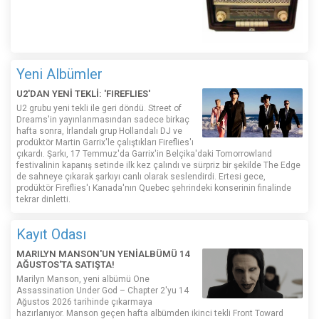
Yeni Albümler
U2'DAN YENİ TEKLİ: 'FIREFLIES'
U2 grubu yeni tekli ile geri döndü. Street of
Dreams'in yayınlanmasından sadece birkaç
hafta sonra, İrlandalı grup Hollandalı DJ ve
prodüktör Martin Garrix'le çalıştıkları Fireflies'ı
çıkardı. Şarkı, 17 Temmuz'da Garrix'in Belçika'daki Tomorrowland
festivalinin kapanış setinde ilk kez çalındı ​​ve sürpriz bir şekilde The Edge
de sahneye çıkarak şarkıyı canlı olarak seslendirdi. Ertesi gece,
prodüktör Fireflies'ı Kanada'nın Quebec şehrindeki konserinin finalinde
tekrar dinletti.
Kayıt Odası
MARILYN MANSON'UN YENİALBÜMÜ 14
AĞUSTOS'TA SATIŞTA!
Marilyn Manson, yeni albümü One
Assassination Under God – Chapter 2'yu 14
Ağustos 2026 tarihinde çıkarmaya
hazırlanıyor. Manson geçen hafta albümden ikinci tekli Front Toward