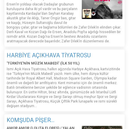
Ersen’in yoldaşı olacak Dadaşlar grubunun
kuruluşuna daha iki yıl vardır ve bu parçaların
kayıtlarında Kardaşlar’dan Seyhan Karabay
akustik gitar ile ıklığı, Taner Öngür bas, gitar
ve kaşığı, Hüseyin Sultanoğlu davul ile
bongoyu çalar; gitar ve bağlama bölümleri de Zafer Dilek’in elinden çıkar.
Derli Kaval ve Kozan Dağı ile Ersen, Anadolu Pop’ta ağırlığı hissedilen bir
isimdir artık. Kozan Dağı’na Ersen’in bestesi Anadolu ozanlarını
aratmayacak derecede başarılıdır; Zafer Dilek’in düzenlemesi de.
HARBİYE AÇIKHAVA TİYATROSU
'TÜRKİYE'NİN MÜZİK MABEDİ' (İLK 50 YIL)
İsmi Açık Hava Tiyatrosu; halkın ağzında Harbiye Açıkhava; kartvizitinde
ise ‘Türkiye’nin Müzik Mabedi’ yazılı. Hem ülke, hem dünya kültür
tarihinde bir Royal Albert Hall, Madison Square Garden, Olympia kadar
önemli ve değerli bir amfitiyatro. Kent mimarisi için de önemli merkez.
Batılı örneklerine benzer şekilde bir eğlence vadisinin ortasında
bulunuyor. En üstte Hilton, biraz altında, günümüzde adı İstanbul Lütfi
Kırdar Uluslararası Kongre ve Sergi Sarayı olmuş meşhur Spor ve Sergi
Sarayı, Açıkhava Tiyatrosu, Küçük Çiftlik Park lunaparkı ve ismi sürekli
değişen stadyum…
KOMŞUDA PİŞER...
AMOR AMOR (LOLITA FLORES) / YALAN