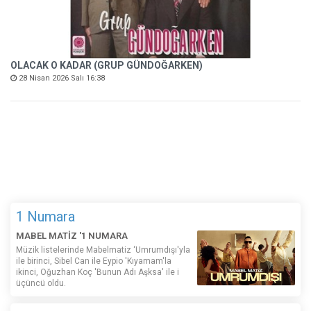
OLACAK O KADAR (GRUP GÜNDOĞARKEN)
28 Nisan 2026 Salı 16:38
1 Numara
MABEL MATİZ '1 NUMARA
Müzik listelerinde Mabelmatiz ‘Umrumdışı'yla
ile birinci, Sibel Can ile Eypio 'Kıyamam'la
ikinci, Oğuzhan Koç 'Bunun Adı Aşksa' ile i
üçüncü oldu.