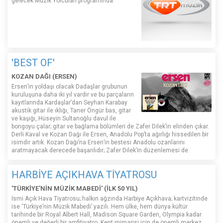
gelecek Müzik Yolcuları programında.
'BEST OF'
KOZAN DAĞI (ERSEN)
Ersen’in yoldaşı olacak Dadaşlar grubunun
kuruluşuna daha iki yıl vardır ve bu parçaların
kayıtlarında Kardaşlar’dan Seyhan Karabay
akustik gitar ile ıklığı, Taner Öngür bas, gitar
ve kaşığı, Hüseyin Sultanoğlu davul ile
bongoyu çalar; gitar ve bağlama bölümleri de Zafer Dilek’in elinden çıkar.
Derli Kaval ve Kozan Dağı ile Ersen, Anadolu Pop’ta ağırlığı hissedilen bir
isimdir artık. Kozan Dağı’na Ersen’in bestesi Anadolu ozanlarını
aratmayacak derecede başarılıdır; Zafer Dilek’in düzenlemesi de.
HARBİYE AÇIKHAVA TİYATROSU
'TÜRKİYE'NİN MÜZİK MABEDİ' (İLK 50 YIL)
İsmi Açık Hava Tiyatrosu; halkın ağzında Harbiye Açıkhava; kartvizitinde
ise ‘Türkiye’nin Müzik Mabedi’ yazılı. Hem ülke, hem dünya kültür
tarihinde bir Royal Albert Hall, Madison Square Garden, Olympia kadar
önemli ve değerli bir amfitiyatro. Kent mimarisi için de önemli merkez.