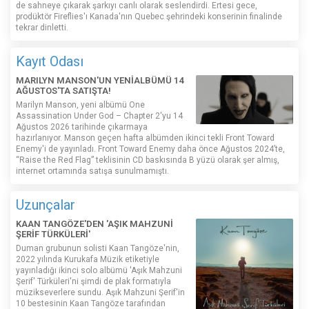
de sahneye çıkarak şarkıyı canlı olarak seslendirdi. Ertesi gece,
prodüktör Fireflies'ı Kanada'nın Quebec şehrindeki konserinin finalinde
tekrar dinletti.
Kayıt Odası
MARILYN MANSON'UN YENİALBÜMÜ 14
AĞUSTOS'TA SATIŞTA!
Marilyn Manson, yeni albümü One
Assassination Under God – Chapter 2'yu 14
Ağustos 2026 tarihinde çıkarmaya
hazırlanıyor. Manson geçen hafta albümden ikinci tekli Front Toward
Enemy'i de yayınladı. Front Toward Enemy daha önce Ağustos 2024’te,
“Raise the Red Flag” teklisinin CD baskısında B yüzü olarak şer almış,
internet ortamında satışa sunulmamıştı.
Uzunçalar
KAAN TANGÖZE'DEN 'AŞIK MAHZUNİ
ŞERİF TÜRKÜLERİ'
Duman grubunun solisti Kaan Tangöze'nin,
2022 yılında Kurukafa Müzik etiketiyle
yayınladığı ikinci solo albümü 'Aşık Mahzuni
Şerif' Türküleri'ni şimdi de plak formatıyla
müzikseverlere sundu. Aşık Mahzuni Şerif'in
10 bestesinin Kaan Tangöze tarafından