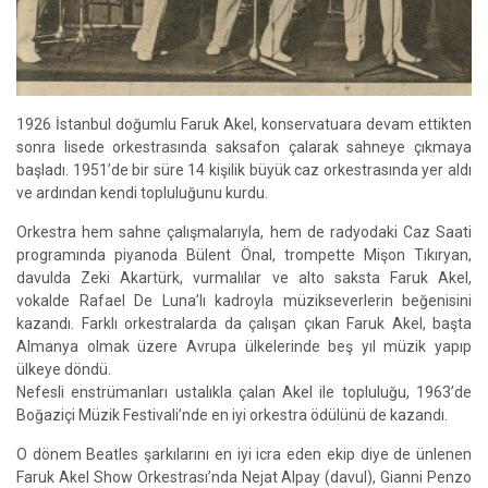
1926 İstanbul doğumlu Faruk Akel, konservatuara devam ettikten
sonra lisede orkestrasında saksafon çalarak sahneye çıkmaya
başladı. 1951’de bir süre 14 kişilik büyük caz orkestrasında yer aldı
ve ardından kendi topluluğunu kurdu.
Orkestra hem sahne çalışmalarıyla, hem de radyodaki Caz Saati
programında piyanoda Bülent Önal, trompette Mişon Tıkıryan,
davulda Zeki Akartürk, vurmalılar ve alto saksta Faruk Akel,
vokalde Rafael De Luna’lı kadroyla müzikseverlerin beğenisini
kazandı. Farklı orkestralarda da çalışan çıkan Faruk Akel, başta
Almanya olmak üzere Avrupa ülkelerinde beş yıl müzik yapıp
ülkeye döndü.
Nefesli enstrümanları ustalıkla çalan Akel ile topluluğu, 1963’de
Boğaziçi Müzik Festivali’nde en iyi orkestra ödülünü de kazandı.
O dönem Beatles şarkılarını en iyi icra eden ekip diye de ünlenen
Faruk Akel Show Orkestrası’nda Nejat Alpay (davul), Gianni Penzo