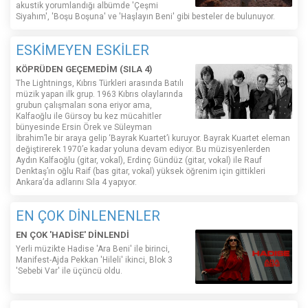
akustik yorumlandığı albümde 'Çeşmi
Siyahım', 'Boşu Boşuna' ve 'Haşlayın Beni' gibi besteler de bulunuyor.
ESKİMEYEN ESKİLER
KÖPRÜDEN GEÇEMEDİM (SILA 4)
The Lightnings, Kıbrıs Türkleri arasında Batılı
müzik yapan ilk grup. 1963 Kıbrıs olaylarında
grubun çalışmaları sona eriyor ama,
Kalfaoğlu ile Gürsoy bu kez mücahitler
bünyesinde Ersin Örek ve Süleyman
İbrahim’le bir araya gelip ‘Bayrak Kuartet’i kuruyor. Bayrak Kuartet eleman
değiştirerek 1970’e kadar yoluna devam ediyor. Bu müzisyenlerden
Aydın Kalfaoğlu (gitar, vokal), Erdinç Gündüz (gitar, vokal) ile Rauf
Denktaş’ın oğlu Raif (bas gitar, vokal) yüksek öğrenim için gittikleri
Ankara’da adlarını Sıla 4 yapıyor.
EN ÇOK DİNLENENLER
EN ÇOK 'HADİSE' DİNLENDİ
Yerli müzikte Hadise 'Ara Beni' ile birinci,
Manifest-Ajda Pekkan 'Hileli' ikinci, Blok 3
'Sebebi Var' ile üçüncü oldu.