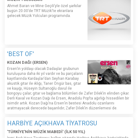
Ahmet Baran ve Mine Geçili’yle özel şarkılar
bugün 20.00’de TRT Müzik'te ekranlara
gelecek Müzik Yolcuları programında.
'BEST OF'
KOZAN DAĞI (ERSEN)
Ersen’in yoldaşı olacak Dadaşlar grubunun
kuruluşuna daha iki yıl vardır ve bu parçaların
kayıtlarında Kardaşlar’dan Seyhan Karabay
akustik gitar ile ıklığı, Taner Öngür bas, gitar
ve kaşığı, Hüseyin Sultanoğlu davul ile
bongoyu çalar; gitar ve bağlama bölümleri de Zafer Dilek’in elinden çıkar.
Derli Kaval ve Kozan Dağı ile Ersen, Anadolu Pop’ta ağırlığı hissedilen bir
isimdir artık. Kozan Dağı’na Ersen’in bestesi Anadolu ozanlarını
aratmayacak derecede başarılıdır; Zafer Dilek’in düzenlemesi de.
HARBİYE AÇIKHAVA TİYATROSU
'TÜRKİYE'NİN MÜZİK MABEDİ' (İLK 50 YIL)