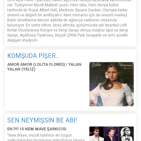
İsmi Açık Hava Tiyatrosu; halkın ağzında Harbiye Açıkhava; kartvizitinde
ise ‘Türkiye’nin Müzik Mabedi’ yazılı. Hem ülke, hem dünya kültür
tarihinde bir Royal Albert Hall, Madison Square Garden, Olympia kadar
önemli ve değerli bir amfitiyatro. Kent mimarisi için de önemli merkez.
Batılı örneklerine benzer şekilde bir eğlence vadisinin ortasında
bulunuyor. En üstte Hilton, biraz altında, günümüzde adı İstanbul Lütfi
Kırdar Uluslararası Kongre ve Sergi Sarayı olmuş meşhur Spor ve Sergi
Sarayı, Açıkhava Tiyatrosu, Küçük Çiftlik Park lunaparkı ve ismi sürekli
değişen stadyum…
KOMŞUDA PİŞER...
AMOR AMOR (LOLITA FLORES) / YALAN
YALAN (YELİZ)
SEN NEYMİŞSİN BE ABİ!
EN İYİ 15 NEW WAVE ŞARKICISI
"New Wave, müzik tarihinin en özgün
şarkıcılarından bazılarının mikrofonun başına