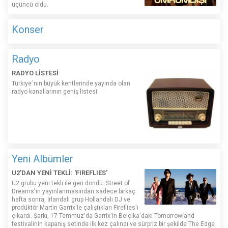
üçüncü oldu.
Konser
Radyo
RADYO LİSTESİ
Türkiye´nin büyük kentlerinde yayında olan
radyo kanallarının geniş listesi
Yeni Albümler
U2'DAN YENİ TEKLİ: 'FIREFLIES'
U2 grubu yeni tekli ile geri döndü. Street of
Dreams'in yayınlanmasından sadece birkaç
hafta sonra, İrlandalı grup Hollandalı DJ ve
prodüktör Martin Garrix'le çalıştıkları Fireflies'ı
çıkardı. Şarkı, 17 Temmuz'da Garrix'in Belçika'daki Tomorrowland
festivalinin kapanış setinde ilk kez çalındı ​​ve sürpriz bir şekilde The Edge