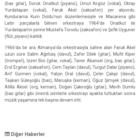
(bas gitar), Doruk Onatkut (piyano), Umut Kırgöz (vokal), Oktay
Yurdatapan (vokal), Faruk Akel (saksafon) yer alıyordu.
Kundurama Kum Doldu‘nun düzenlemesiyle ve Macarena gibi
Latin parçalarla bilinen orkestraya 1964’de Onatkut ile
Yurdatapan’ın yerine Mustafa Toroslu (saksafon) ve Şefik Uyguner
(flüt, piyano) katıldı.
1966’da bir ara Almanya’da orkestrasıyla sahne alan Faruk Akel
uzun süre Salim Ağırbaş (davul), Zafer Dilek (gitar), Müfit Kiper
(trompet), İzzet Bici (gitar, vokal), Taner Akansel (org, bas gitar),
Erol Erginer (saksafon), Cem Taylan (davul), Turgut Dalar (piyano),
Arif Gürmen (vokal), Yalçın Oral (davul), Çetin Çalışır (davul),
Taşkan Güleşoğlu (bas), Maruşka (keman), Oğuz Şimşek (davul),
Atilla Aksel (org, keman), Doğan Çakıroğlu (gitar), Merih Dumlu
(bas gitar) gibi önemli isimlerle orkestrayı ayakta tuttuktan sonra
müzik yaşamına tek başına devam etti.
Diğer Haberler