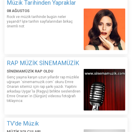
Müzik Tarihinden Yapraklar
08 AĞUSTOS
Rock ve müzik tarihinde bugün neler
yaşandı? İşte tarihin sayfalarından birkaç
önemli not:
RAP MÜZİK SİNEMAMÜZİK
SİNEMAMÜZİK RAP OLDU
Genç yaşına karşın uzun yıllardır rap müzikle
uğraşan ´sinemamuzik.com´ okuru Emre
Onaran sitemiz için rap şarkı yazdı. Yapıtını
arkadaşı Uygar´la (Ragyu) birlikte seslendiren
Emre Onaran´ın (Sürgün) videosu fotoğrafı
tıklayınca:
TV'de Müzik
MÜZİK YOLCULARI