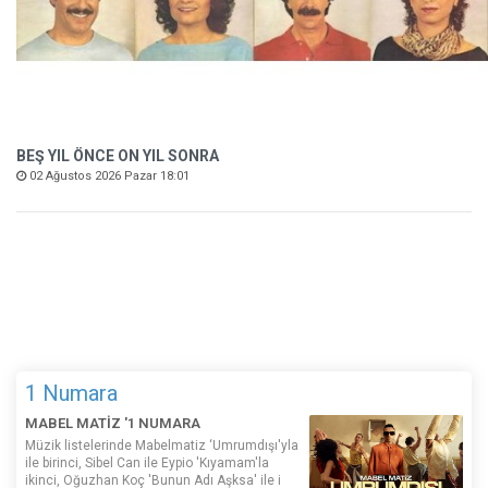
BEŞ YIL ÖNCE ON YIL SONRA
02 Ağustos 2026 Pazar 18:01
1 Numara
MABEL MATİZ '1 NUMARA
Müzik listelerinde Mabelmatiz ‘Umrumdışı'yla
ile birinci, Sibel Can ile Eypio 'Kıyamam'la
ikinci, Oğuzhan Koç 'Bunun Adı Aşksa' ile i