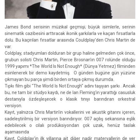
James Bond serisinin müzikal geçmişi; büyük isimlerle, serinin
sinematik cazibesini arttıracak ikonik şarkılarla ve kaçan fırsatlarla
dolu. Bu kaçırılan fırsatlar arasında Couldplay'den Chris Martin de
var.
Coldplay, stadyumları dolduran bir grup haline gelmeden çok önce,
grubun solisti Chris Martin, Pierce Brosnan'ın 007 rolünde olduğu
1999 yapımı *The World Is Not Enough* (Dünya Yetmez) filminden
esinlenerek bir demo kaydetmiş. O günden bugüne gün yüzüne
çıkmayan bu parça şimdi birden ortaya çıkmış durumda.
Tıpkı film gibi "The World Is Not Enough" adını taşıyan şarkı . Ancak
bu, ne tam bir stüdyo kaydı, ne de Ian Fleming'in yarattığı casusluk
destanıyla özdeşleşecek o klasik tınıyı barındıran orkestral
versiyon.
Kayıt, yalnızca Chris Martin'in vokallerini ve akustik gitarını içeren,
sadeleştirilmiş bir versiyon barındırıyor. 007 açılış sekansına eşlik
edebilecek o cilalı prodüksiyondan çok uzak, henüz taslak
aşamasında
Kayıt, Coldplay'in ilk yıllarına ait diğer nadir materyallerin de yer