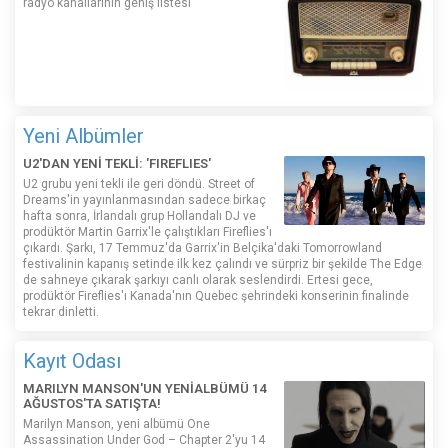
radyo kanallarının geniş listesi
Yeni Albümler
U2'DAN YENİ TEKLİ: 'FIREFLIES'
U2 grubu yeni tekli ile geri döndü. Street of
Dreams'in yayınlanmasından sadece birkaç
hafta sonra, İrlandalı grup Hollandalı DJ ve
prodüktör Martin Garrix'le çalıştıkları Fireflies'ı
çıkardı. Şarkı, 17 Temmuz'da Garrix'in Belçika'daki Tomorrowland
festivalinin kapanış setinde ilk kez çalındı ​​ve sürpriz bir şekilde The Edge
de sahneye çıkarak şarkıyı canlı olarak seslendirdi. Ertesi gece,
prodüktör Fireflies'ı Kanada'nın Quebec şehrindeki konserinin finalinde
tekrar dinletti.
Kayıt Odası
MARILYN MANSON'UN YENİALBÜMÜ 14
AĞUSTOS'TA SATIŞTA!
Marilyn Manson, yeni albümü One
Assassination Under God – Chapter 2'yu 14