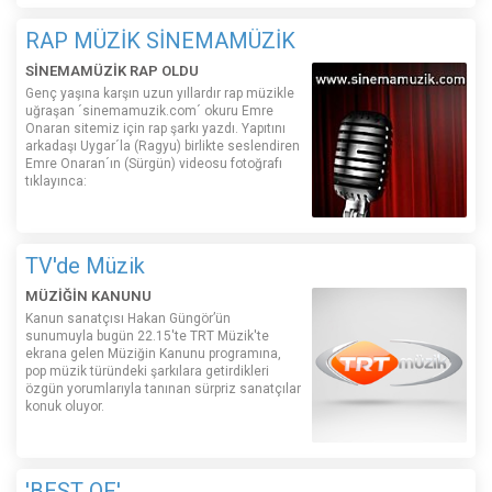
RAP MÜZİK SİNEMAMÜZİK
SİNEMAMÜZİK RAP OLDU
Genç yaşına karşın uzun yıllardır rap müzikle
uğraşan ´sinemamuzik.com´ okuru Emre
Onaran sitemiz için rap şarkı yazdı. Yapıtını
arkadaşı Uygar´la (Ragyu) birlikte seslendiren
Emre Onaran´ın (Sürgün) videosu fotoğrafı
tıklayınca:
TV'de Müzik
MÜZİĞİN KANUNU
Kanun sanatçısı Hakan Güngör’ün
sunumuyla bugün 22.15'te TRT Müzik'te
ekrana gelen Müziğin Kanunu programına,
pop müzik türündeki şarkılara getirdikleri
özgün yorumlarıyla tanınan sürpriz sanatçılar
konuk oluyor.
'BEST OF'