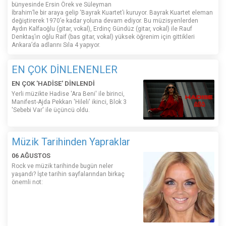
bünyesinde Ersin Örek ve Süleyman
İbrahim’le bir araya gelip ‘Bayrak Kuartet’i kuruyor. Bayrak Kuartet eleman
değiştirerek 1970’e kadar yoluna devam ediyor. Bu müzisyenlerden
Aydın Kalfaoğlu (gitar, vokal), Erdinç Gündüz (gitar, vokal) ile Rauf
Denktaş’ın oğlu Raif (bas gitar, vokal) yüksek öğrenim için gittikleri
Ankara’da adlarını Sıla 4 yapıyor.
EN ÇOK DİNLENENLER
EN ÇOK 'HADİSE' DİNLENDİ
Yerli müzikte Hadise 'Ara Beni' ile birinci,
Manifest-Ajda Pekkan 'Hileli' ikinci, Blok 3
'Sebebi Var' ile üçüncü oldu.
Müzik Tarihinden Yapraklar
06 AĞUSTOS
Rock ve müzik tarihinde bugün neler
yaşandı? İşte tarihin sayfalarından birkaç
önemli not: