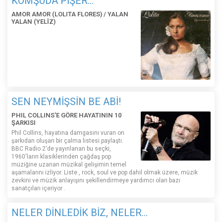
KOMŞUDA PİŞER...
AMOR AMOR (LOLITA FLORES) / YALAN
YALAN (YELİZ)
SEN NEYMİŞSİN BE ABİ!
PHIL COLLINS'E GÖRE HAYATININ 10
ŞARKISI
Phil Collins, hayatına damgasını vuran on
şarkıdan oluşan bir çalma listesi paylaştı.
BBC Radio 2'de yayınlanan bu seçki,
1960'ların klasiklerinden çağdaş pop
müziğine uzanan müzikal gelişimin temel
aşamalarını izliyor. Liste , rock, soul ve pop dahil olmak üzere, müzik
zevkini ve müzik anlayışını şekillendirmeye yardımcı olan bazı
sanatçıları içeriyor .
NELER DİNLEDİK BİZ, NELER...