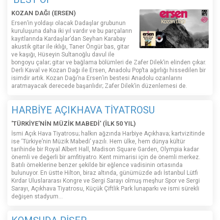
KOZAN DAĞI (ERSEN)
Ersen’in yoldaşı olacak Dadaşlar grubunun
kuruluşuna daha iki yıl vardır ve bu parçaların
kayıtlarında Kardaşlar’dan Seyhan Karabay
akustik gitar ile ıklığı, Taner Öngür bas, gitar
ve kaşığı, Hüseyin Sultanoğlu davul ile
bongoyu çalar; gitar ve bağlama bölümleri de Zafer Dilek’in elinden çıkar.
Derli Kaval ve Kozan Dağı ile Ersen, Anadolu Pop’ta ağırlığı hissedilen bir
isimdir artık. Kozan Dağı’na Ersen’in bestesi Anadolu ozanlarını
aratmayacak derecede başarılıdır; Zafer Dilek’in düzenlemesi de.
HARBİYE AÇIKHAVA TİYATROSU
'TÜRKİYE'NİN MÜZİK MABEDİ' (İLK 50 YIL)
İsmi Açık Hava Tiyatrosu; halkın ağzında Harbiye Açıkhava; kartvizitinde
ise ‘Türkiye’nin Müzik Mabedi’ yazılı. Hem ülke, hem dünya kültür
tarihinde bir Royal Albert Hall, Madison Square Garden, Olympia kadar
önemli ve değerli bir amfitiyatro. Kent mimarisi için de önemli merkez.
Batılı örneklerine benzer şekilde bir eğlence vadisinin ortasında
bulunuyor. En üstte Hilton, biraz altında, günümüzde adı İstanbul Lütfi
Kırdar Uluslararası Kongre ve Sergi Sarayı olmuş meşhur Spor ve Sergi
Sarayı, Açıkhava Tiyatrosu, Küçük Çiftlik Park lunaparkı ve ismi sürekli
değişen stadyum…