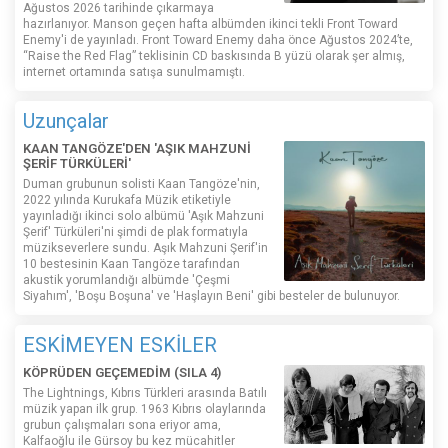
Ağustos 2026 tarihinde çıkarmaya
hazırlanıyor. Manson geçen hafta albümden ikinci tekli Front Toward
Enemy'i de yayınladı. Front Toward Enemy daha önce Ağustos 2024’te,
“Raise the Red Flag” teklisinin CD baskısında B yüzü olarak şer almış,
internet ortamında satışa sunulmamıştı.
Uzunçalar
KAAN TANGÖZE'DEN 'AŞIK MAHZUNİ
ŞERİF TÜRKÜLERİ'
Duman grubunun solisti Kaan Tangöze'nin,
2022 yılında Kurukafa Müzik etiketiyle
yayınladığı ikinci solo albümü 'Aşık Mahzuni
Şerif' Türküleri'ni şimdi de plak formatıyla
müzikseverlere sundu. Aşık Mahzuni Şerif'in
10 bestesinin Kaan Tangöze tarafından
akustik yorumlandığı albümde 'Çeşmi
Siyahım', 'Boşu Boşuna' ve 'Haşlayın Beni' gibi besteler de bulunuyor.
ESKİMEYEN ESKİLER
KÖPRÜDEN GEÇEMEDİM (SILA 4)
The Lightnings, Kıbrıs Türkleri arasında Batılı
müzik yapan ilk grup. 1963 Kıbrıs olaylarında
grubun çalışmaları sona eriyor ama,
Kalfaoğlu ile Gürsoy bu kez mücahitler