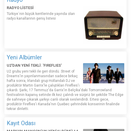
RADYO LİSTESİ
Türkiye´nin büyük kentlerinde yayında olan
radyo kanallarının geniş listesi
Yeni Albümler
U2'DAN YENİ TEKLİ: 'FIREFLIES'
U2 grubu yeni tekli ile geri döndü. Street of
Dreams'in yayınlanmasından sadece birkaç
hafta sonra, İrlandalı grup Hollandalı DJ ve
prodüktör Martin Garrix'le çalıştıkları Fireflies'ı
çıkardı. Şarkı, 17 Temmuz'da Garrix'in Belçika'daki Tomorrowland
festivalinin kapanış setinde ilk kez çalındı ​​ve sürpriz bir şekilde The Edge
de sahneye çıkarak şarkıyı canlı olarak seslendirdi. Ertesi gece,
prodüktör Fireflies'ı Kanada'nın Quebec şehrindeki konserinin finalinde
tekrar dinletti.
Kayıt Odası