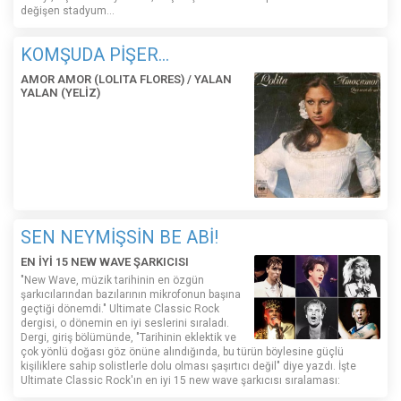
değişen stadyum…
KOMŞUDA PİŞER...
AMOR AMOR (LOLITA FLORES) / YALAN
YALAN (YELİZ)
SEN NEYMİŞSİN BE ABİ!
EN İYİ 15 NEW WAVE ŞARKICISI
"New Wave, müzik tarihinin en özgün
şarkıcılarından bazılarının mikrofonun başına
geçtiği dönemdi." Ultimate Classic Rock
dergisi, o dönemin en iyi seslerini sıraladı.
Dergi, giriş bölümünde, "Tarihinin eklektik ve
çok yönlü doğası göz önüne alındığında, bu türün böylesine güçlü
kişiliklere sahip solistlerle dolu olması şaşırtıcı değil" diye yazdı. İşte
Ultimate Classic Rock'ın en iyi 15 new wave şarkıcısı sıralaması: