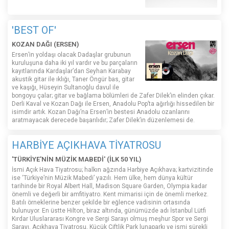
'BEST OF'
KOZAN DAĞI (ERSEN)
Ersen’in yoldaşı olacak Dadaşlar grubunun
kuruluşuna daha iki yıl vardır ve bu parçaların
kayıtlarında Kardaşlar’dan Seyhan Karabay
akustik gitar ile ıklığı, Taner Öngür bas, gitar
ve kaşığı, Hüseyin Sultanoğlu davul ile
bongoyu çalar; gitar ve bağlama bölümleri de Zafer Dilek’in elinden çıkar.
Derli Kaval ve Kozan Dağı ile Ersen, Anadolu Pop’ta ağırlığı hissedilen bir
isimdir artık. Kozan Dağı’na Ersen’in bestesi Anadolu ozanlarını
aratmayacak derecede başarılıdır; Zafer Dilek’in düzenlemesi de.
HARBİYE AÇIKHAVA TİYATROSU
'TÜRKİYE'NİN MÜZİK MABEDİ' (İLK 50 YIL)
İsmi Açık Hava Tiyatrosu; halkın ağzında Harbiye Açıkhava; kartvizitinde
ise ‘Türkiye’nin Müzik Mabedi’ yazılı. Hem ülke, hem dünya kültür
tarihinde bir Royal Albert Hall, Madison Square Garden, Olympia kadar
önemli ve değerli bir amfitiyatro. Kent mimarisi için de önemli merkez.
Batılı örneklerine benzer şekilde bir eğlence vadisinin ortasında
bulunuyor. En üstte Hilton, biraz altında, günümüzde adı İstanbul Lütfi
Kırdar Uluslararası Kongre ve Sergi Sarayı olmuş meşhur Spor ve Sergi
Sarayı, Açıkhava Tiyatrosu, Küçük Çiftlik Park lunaparkı ve ismi sürekli