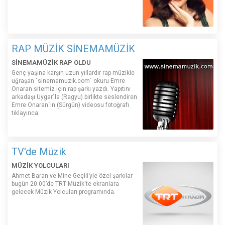
RAP MÜZİK SİNEMAMÜZİK
SİNEMAMÜZİK RAP OLDU
Genç yaşına karşın uzun yıllardır rap müzikle
uğraşan ´sinemamuzik.com´ okuru Emre
Onaran sitemiz için rap şarkı yazdı. Yapıtını
arkadaşı Uygar´la (Ragyu) birlikte seslendiren
Emre Onaran´ın (Sürgün) videosu fotoğrafı
tıklayınca:
TV'de Müzik
MÜZİK YOLCULARI
Ahmet Baran ve Mine Geçili’yle özel şarkılar
bugün 20.00’de TRT Müzik'te ekranlara
gelecek Müzik Yolcuları programında.