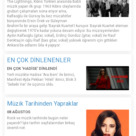
The Lightnings, Kıbrıs Türkleri arasında Batılı
müzik yapan ilk grup. 1963 Kıbrıs olaylarında
grubun çalışmaları sona eriyor ama,
Kalfaoğlu ile Gürsoy bu kez mücahitler
bünyesinde Ersin Örek ve Süleyman
İbrahim’le bir araya gelip ‘Bayrak Kuartet’i kuruyor. Bayrak Kuartet eleman
değiştirerek 1970’e kadar yoluna devam ediyor. Bu müzisyenlerden
Aydın Kalfaoğlu (gitar, vokal), Erdinç Gündüz (gitar, vokal) ile Rauf
Denktaş’ın oğlu Raif (bas gitar, vokal) yüksek öğrenim için gittikleri
Ankara’da adlarını Sıla 4 yapıyor.
EN ÇOK DİNLENENLER
EN ÇOK 'HADİSE' DİNLENDİ
Yerli müzikte Hadise 'Ara Beni' ile birinci,
Manifest-Ajda Pekkan 'Hileli' ikinci, Blok 3
'Sebebi Var' ile üçüncü oldu.
Müzik Tarihinden Yapraklar
08 AĞUSTOS
Rock ve müzik tarihinde bugün neler
yaşandı? İşte tarihin sayfalarından birkaç
önemli not: