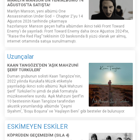
MARILYN MANSON'UN YENİALBÜMÜ 14
AĞUSTOS'TA SATIŞTA!
Marilyn Manson, yeni albümü One
Assassination Under God – Chapter 2'yu 14
Ağustos 2026 tarihinde çıkarmaya
hazırlanıyor. Manson geçen hafta albümden ikinci tekli Front Toward
Enemy'i de yayınladı. Front Toward Enemy daha önce Ağustos 2024’te,
“Raise the Red Flag” teklisinin CD baskısında B yüzü olarak şer almış,
internet ortamında satışa sunulmamıştı.
Uzunçalar
KAAN TANGÖZE'DEN 'AŞIK MAHZUNİ
ŞERİF TÜRKÜLERİ'
Duman grubunun solisti Kaan Tangöze'nin,
2022 yılında Kurukafa Müzik etiketiyle
yayınladığı ikinci solo albümü 'Aşık Mahzuni
Şerif' Türküleri'ni şimdi de plak formatıyla
müzikseverlere sundu. Aşık Mahzuni Şerif'in
10 bestesinin Kaan Tangöze tarafından
akustik yorumlandığı albümde 'Çeşmi
Siyahım', 'Boşu Boşuna' ve 'Haşlayın Beni' gibi besteler de bulunuyor.
ESKİMEYEN ESKİLER
KÖPRÜDEN GEÇEMEDİM (SILA 4)