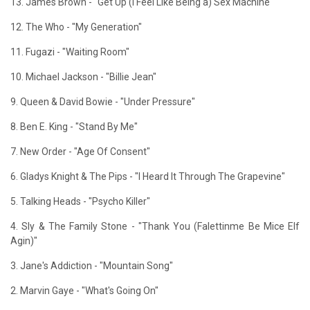
13. James Brown - "Get Up (I Feel Like Being a) Sex Machine"
12. The Who - "My Generation"
11. Fugazi - "Waiting Room"
10. Michael Jackson - "Billie Jean"
9. Queen & David Bowie - "Under Pressure"
8. Ben E. King - "Stand By Me"
7. New Order - "Age Of Consent"
6. Gladys Knight & The Pips - "I Heard It Through The Grapevine"
5. Talking Heads - "Psycho Killer"
4. Sly & The Family Stone - "Thank You (Falettinme Be Mice Elf
Agin)"
3. Jane's Addiction - "Mountain Song"
2. Marvin Gaye - "What's Going On"