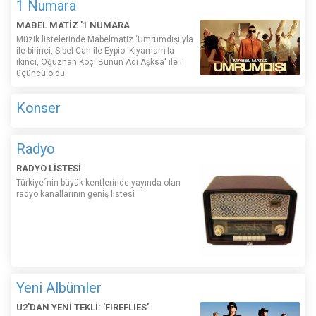
1 Numara
MABEL MATİZ '1 NUMARA
Müzik listelerinde Mabelmatiz ‘Umrumdışı'yla
ile birinci, Sibel Can ile Eypio 'Kıyamam'la
ikinci, Oğuzhan Koç 'Bunun Adı Aşksa' ile i
üçüncü oldu.
Konser
Radyo
RADYO LİSTESİ
Türkiye´nin büyük kentlerinde yayında olan
radyo kanallarının geniş listesi
Yeni Albümler
U2'DAN YENİ TEKLİ: 'FIREFLIES'