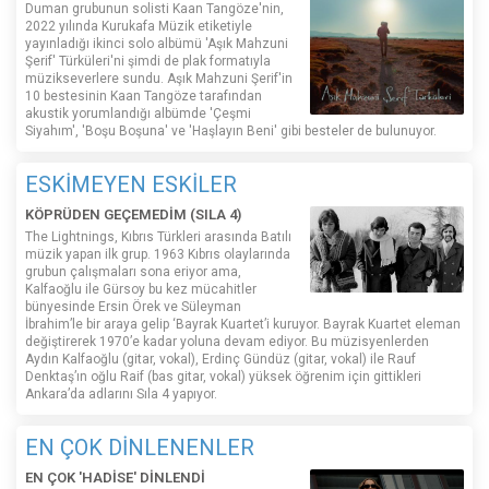
Duman grubunun solisti Kaan Tangöze'nin,
2022 yılında Kurukafa Müzik etiketiyle
yayınladığı ikinci solo albümü 'Aşık Mahzuni
Şerif' Türküleri'ni şimdi de plak formatıyla
müzikseverlere sundu. Aşık Mahzuni Şerif'in
10 bestesinin Kaan Tangöze tarafından
akustik yorumlandığı albümde 'Çeşmi
Siyahım', 'Boşu Boşuna' ve 'Haşlayın Beni' gibi besteler de bulunuyor.
ESKİMEYEN ESKİLER
KÖPRÜDEN GEÇEMEDİM (SILA 4)
The Lightnings, Kıbrıs Türkleri arasında Batılı
müzik yapan ilk grup. 1963 Kıbrıs olaylarında
grubun çalışmaları sona eriyor ama,
Kalfaoğlu ile Gürsoy bu kez mücahitler
bünyesinde Ersin Örek ve Süleyman
İbrahim’le bir araya gelip ‘Bayrak Kuartet’i kuruyor. Bayrak Kuartet eleman
değiştirerek 1970’e kadar yoluna devam ediyor. Bu müzisyenlerden
Aydın Kalfaoğlu (gitar, vokal), Erdinç Gündüz (gitar, vokal) ile Rauf
Denktaş’ın oğlu Raif (bas gitar, vokal) yüksek öğrenim için gittikleri
Ankara’da adlarını Sıla 4 yapıyor.
EN ÇOK DİNLENENLER
EN ÇOK 'HADİSE' DİNLENDİ