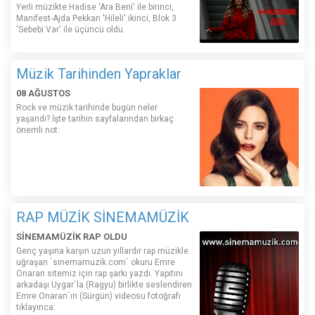
Yerli müzikte Hadise 'Ara Beni' ile birinci,
Manifest-Ajda Pekkan 'Hileli' ikinci, Blok 3
'Sebebi Var' ile üçüncü oldu.
Müzik Tarihinden Yapraklar
08 AĞUSTOS
Rock ve müzik tarihinde bugün neler
yaşandı? İşte tarihin sayfalarından birkaç
önemli not:
RAP MÜZİK SİNEMAMÜZİK
SİNEMAMÜZİK RAP OLDU
Genç yaşına karşın uzun yıllardır rap müzikle
uğraşan ´sinemamuzik.com´ okuru Emre
Onaran sitemiz için rap şarkı yazdı. Yapıtını
arkadaşı Uygar´la (Ragyu) birlikte seslendiren
Emre Onaran´ın (Sürgün) videosu fotoğrafı
tıklayınca: