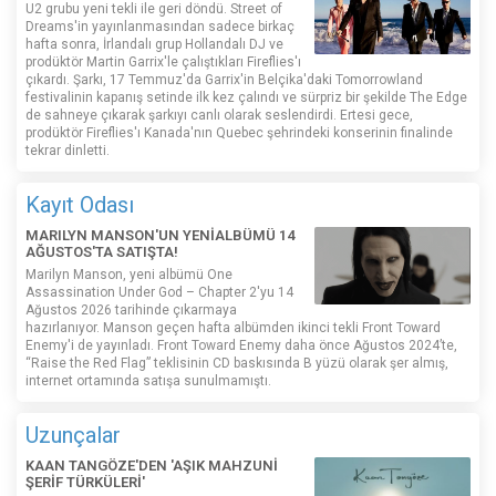
U2 grubu yeni tekli ile geri döndü. Street of
Dreams'in yayınlanmasından sadece birkaç
hafta sonra, İrlandalı grup Hollandalı DJ ve
prodüktör Martin Garrix'le çalıştıkları Fireflies'ı
çıkardı. Şarkı, 17 Temmuz'da Garrix'in Belçika'daki Tomorrowland
festivalinin kapanış setinde ilk kez çalındı ​​ve sürpriz bir şekilde The Edge
de sahneye çıkarak şarkıyı canlı olarak seslendirdi. Ertesi gece,
prodüktör Fireflies'ı Kanada'nın Quebec şehrindeki konserinin finalinde
tekrar dinletti.
Kayıt Odası
MARILYN MANSON'UN YENİALBÜMÜ 14
AĞUSTOS'TA SATIŞTA!
Marilyn Manson, yeni albümü One
Assassination Under God – Chapter 2'yu 14
Ağustos 2026 tarihinde çıkarmaya
hazırlanıyor. Manson geçen hafta albümden ikinci tekli Front Toward
Enemy'i de yayınladı. Front Toward Enemy daha önce Ağustos 2024’te,
“Raise the Red Flag” teklisinin CD baskısında B yüzü olarak şer almış,
internet ortamında satışa sunulmamıştı.
Uzunçalar
KAAN TANGÖZE'DEN 'AŞIK MAHZUNİ
ŞERİF TÜRKÜLERİ'