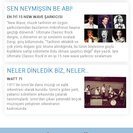
SEN NEYMİŞSİN BE ABİ!
EN İYİ 15 NEW WAVE ŞARKICISI
"New Wave, müzik tarihinin en özgün
şarkıcılarından bazılarının mikrofonun başına
geçtiği dönemdi." Ultimate Classic Rock
dergisi, o dönemin en iyi seslerini sıraladı.
Dergi, giriş bölümünde, "Tarihinin eklektik ve
çok yönlü doğası göz önüne alındığında, bu türün böylesine güçlü
kişiliklere sahip solistlerle dolu olması şaşırtıcı değil" diye yazdı. İşte
Ultimate Classic Rock'ın en iyi 15 new wave şarkıcısı sıralaması:
NELER DİNLEDİK BİZ, NELER...
WATT 71
1971’de İzmir’de dans müziği ve eşlik
orkestrası olarak kuruldu. İzmir’e giden yerli,
yabancı solistlerin arkasında çalarak
tanınmışlardı. İzmir’den çıkan yetenekli birçok
müzisyeni yetiştiren orkestranın
kadrosunda...