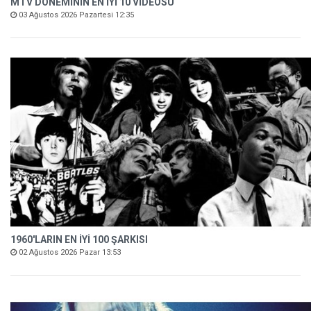
MTV DÖNEMİNİN EN İYİ 10 VİDEOSU
03 Ağustos 2026 Pazartesi 12:35
1960'LARIN EN İYİ 100 ŞARKISI
02 Ağustos 2026 Pazar 13:53