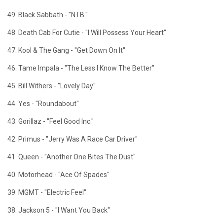
49. Black Sabbath - "N.I.B."
48. Death Cab For Cutie - "I Will Possess Your Heart"
47. Kool & The Gang - "Get Down On It"
46. Tame Impala - "The Less I Know The Better"
45. Bill Withers - "Lovely Day"
44. Yes - "Roundabout"
43. Gorillaz - "Feel Good Inc."
42. Primus - "Jerry Was A Race Car Driver"
41. Queen - "Another One Bites The Dust"
40. Motörhead - "Ace Of Spades"
39. MGMT - "Electric Feel"
38. Jackson 5 - "I Want You Back"