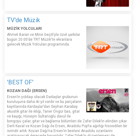
TV'de Müzik
MÜZİK YOLCULARI
Ahmet Baran ve Mine Geçili’yle özel şarkılar
bugün 20.00’de TRT Müzik'te ekranlara
gelecek Müzik Yolcuları programında.
'BEST OF'
KOZAN DAĞI (ERSEN)
Ersen’in yoldaşı olacak Dadaşlar grubunun
kuruluşuna daha iki yıl vardır ve bu parçaların
kayıtlarında Kardaşlar’dan Seyhan Karabay
akustik gitar ile ıklığı, Taner Öngür bas, gitar
ve kaşığı, Hüseyin Sultanoğlu davul ile
bongoyu çalar; gitar ve bağlama bölümleri de Zafer Dilek’in elinden çıkar.
Derli Kaval ve Kozan Dağı ile Ersen, Anadolu Pop’ta ağırlığı hissedilen bir
isimdir artık. Kozan Dağı’na Ersen’in bestesi Anadolu ozanlarını
aratmayacak derecede başarılıdır; Zafer Dilek’in düzenlemesi de.