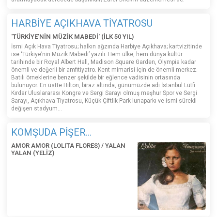
HARBİYE AÇIKHAVA TİYATROSU
'TÜRKİYE'NİN MÜZİK MABEDİ' (İLK 50 YIL)
İsmi Açık Hava Tiyatrosu; halkın ağzında Harbiye Açıkhava; kartvizitinde
ise ‘Türkiye’nin Müzik Mabedi’ yazılı. Hem ülke, hem dünya kültür
tarihinde bir Royal Albert Hall, Madison Square Garden, Olympia kadar
önemli ve değerli bir amfitiyatro. Kent mimarisi için de önemli merkez.
Batılı örneklerine benzer şekilde bir eğlence vadisinin ortasında
bulunuyor. En üstte Hilton, biraz altında, günümüzde adı İstanbul Lütfi
Kırdar Uluslararası Kongre ve Sergi Sarayı olmuş meşhur Spor ve Sergi
Sarayı, Açıkhava Tiyatrosu, Küçük Çiftlik Park lunaparkı ve ismi sürekli
değişen stadyum…
KOMŞUDA PİŞER...
AMOR AMOR (LOLITA FLORES) / YALAN
YALAN (YELİZ)