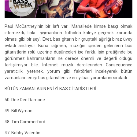
Paul McCartney'nin bir lafı var: 'Mahallede kimse basçı olmak
istemezdi; tıpkı şişmanların futbolda kaleye geçmek zorunda
olması gibi bir şey'. Evet, bas gitarın bir gruptaki ağırlığı biraz üvey
evladı andırıyor. Buna rağmen, müziğin içinden gelenlerin bas
gitaristlerin rolü üzerine düşünceleri ise farklı. İşin pratiğinde bu
görünmez kahramanların ne derece önemli ve değerli olduğu
tartışılmıyor bile. İnternet müzik dergilerinden Consequence
yaratıcılık, yetenek, yorum gibi faktörleri inceleyerek bütün
zamanların en iyi bas gitaristleri ve en iyi bas yorumlarını sıraladı:
BÜTÜN ZAMANLARIN EN İYİ BAS GİTARİSTLERİ:
50. Dee Dee Ramone
49. Bill Wyman
48. Tim Commerford
47. Bobby Valentin