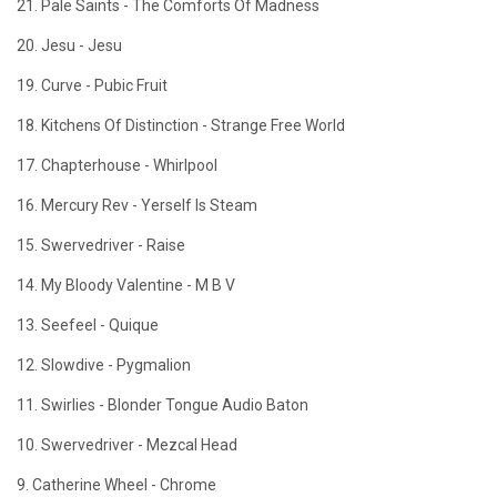
21. Pale Saints - The Comforts Of Madness
20. Jesu - Jesu
19. Curve - Pubic Fruit
18. Kitchens Of Distinction - Strange Free World
17. Chapterhouse - Whirlpool
16. Mercury Rev - Yerself Is Steam
15. Swervedriver - Raise
14. My Bloody Valentine - M B V
13. Seefeel - Quique
12. Slowdive - Pygmalion
11. Swirlies - Blonder Tongue Audio Baton
10. Swervedriver - Mezcal Head
9. Catherine Wheel - Chrome