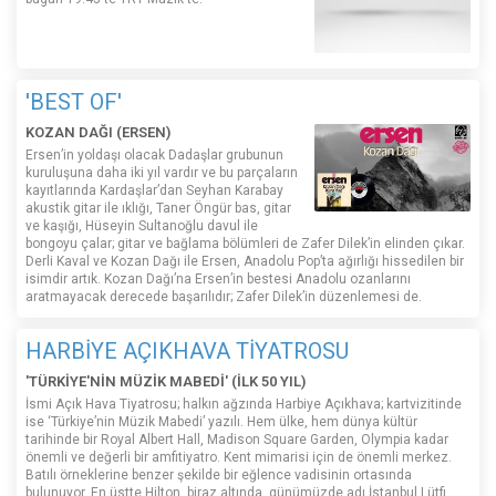
'BEST OF'
KOZAN DAĞI (ERSEN)
Ersen’in yoldaşı olacak Dadaşlar grubunun
kuruluşuna daha iki yıl vardır ve bu parçaların
kayıtlarında Kardaşlar’dan Seyhan Karabay
akustik gitar ile ıklığı, Taner Öngür bas, gitar
ve kaşığı, Hüseyin Sultanoğlu davul ile
bongoyu çalar; gitar ve bağlama bölümleri de Zafer Dilek’in elinden çıkar.
Derli Kaval ve Kozan Dağı ile Ersen, Anadolu Pop’ta ağırlığı hissedilen bir
isimdir artık. Kozan Dağı’na Ersen’in bestesi Anadolu ozanlarını
aratmayacak derecede başarılıdır; Zafer Dilek’in düzenlemesi de.
HARBİYE AÇIKHAVA TİYATROSU
'TÜRKİYE'NİN MÜZİK MABEDİ' (İLK 50 YIL)
İsmi Açık Hava Tiyatrosu; halkın ağzında Harbiye Açıkhava; kartvizitinde
ise ‘Türkiye’nin Müzik Mabedi’ yazılı. Hem ülke, hem dünya kültür
tarihinde bir Royal Albert Hall, Madison Square Garden, Olympia kadar
önemli ve değerli bir amfitiyatro. Kent mimarisi için de önemli merkez.
Batılı örneklerine benzer şekilde bir eğlence vadisinin ortasında
bulunuyor. En üstte Hilton, biraz altında, günümüzde adı İstanbul Lütfi