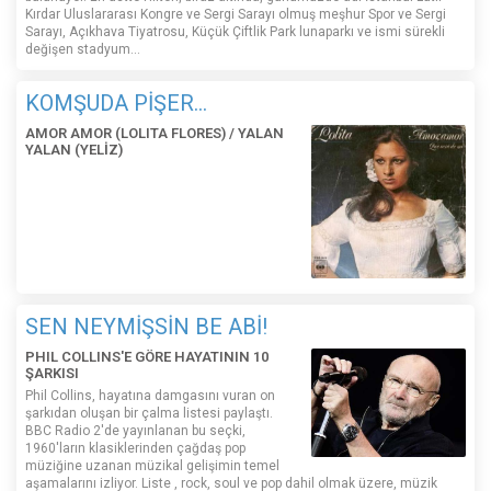
Kırdar Uluslararası Kongre ve Sergi Sarayı olmuş meşhur Spor ve Sergi
Sarayı, Açıkhava Tiyatrosu, Küçük Çiftlik Park lunaparkı ve ismi sürekli
değişen stadyum…
KOMŞUDA PİŞER...
AMOR AMOR (LOLITA FLORES) / YALAN
YALAN (YELİZ)
SEN NEYMİŞSİN BE ABİ!
PHIL COLLINS'E GÖRE HAYATININ 10
ŞARKISI
Phil Collins, hayatına damgasını vuran on
şarkıdan oluşan bir çalma listesi paylaştı.
BBC Radio 2'de yayınlanan bu seçki,
1960'ların klasiklerinden çağdaş pop
müziğine uzanan müzikal gelişimin temel
aşamalarını izliyor. Liste , rock, soul ve pop dahil olmak üzere, müzik