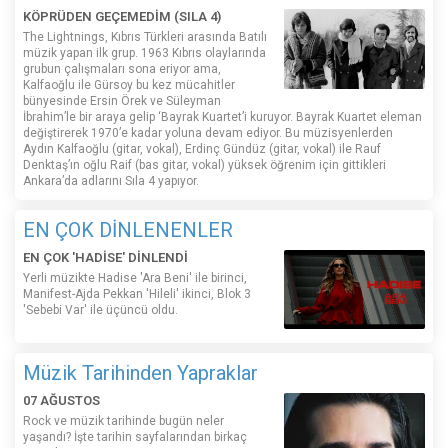
KÖPRÜDEN GEÇEMEDİM (SILA 4)
The Lightnings, Kıbrıs Türkleri arasında Batılı
müzik yapan ilk grup. 1963 Kıbrıs olaylarında
grubun çalışmaları sona eriyor ama,
Kalfaoğlu ile Gürsoy bu kez mücahitler
bünyesinde Ersin Örek ve Süleyman
İbrahim’le bir araya gelip ‘Bayrak Kuartet’i kuruyor. Bayrak Kuartet eleman
değiştirerek 1970’e kadar yoluna devam ediyor. Bu müzisyenlerden
Aydın Kalfaoğlu (gitar, vokal), Erdinç Gündüz (gitar, vokal) ile Rauf
Denktaş’ın oğlu Raif (bas gitar, vokal) yüksek öğrenim için gittikleri
Ankara’da adlarını Sıla 4 yapıyor.
EN ÇOK DİNLENENLER
EN ÇOK 'HADİSE' DİNLENDİ
Yerli müzikte Hadise 'Ara Beni' ile birinci,
Manifest-Ajda Pekkan 'Hileli' ikinci, Blok 3
'Sebebi Var' ile üçüncü oldu.
Müzik Tarihinden Yapraklar
07 AĞUSTOS
Rock ve müzik tarihinde bugün neler
yaşandı? İşte tarihin sayfalarından birkaç