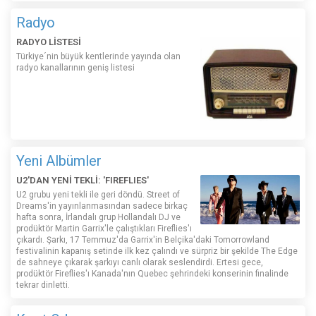
Radyo
RADYO LİSTESİ
Türkiye´nin büyük kentlerinde yayında olan
radyo kanallarının geniş listesi
Yeni Albümler
U2'DAN YENİ TEKLİ: 'FIREFLIES'
U2 grubu yeni tekli ile geri döndü. Street of
Dreams'in yayınlanmasından sadece birkaç
hafta sonra, İrlandalı grup Hollandalı DJ ve
prodüktör Martin Garrix'le çalıştıkları Fireflies'ı
çıkardı. Şarkı, 17 Temmuz'da Garrix'in Belçika'daki Tomorrowland
festivalinin kapanış setinde ilk kez çalındı ​​ve sürpriz bir şekilde The Edge
de sahneye çıkarak şarkıyı canlı olarak seslendirdi. Ertesi gece,
prodüktör Fireflies'ı Kanada'nın Quebec şehrindeki konserinin finalinde
tekrar dinletti.