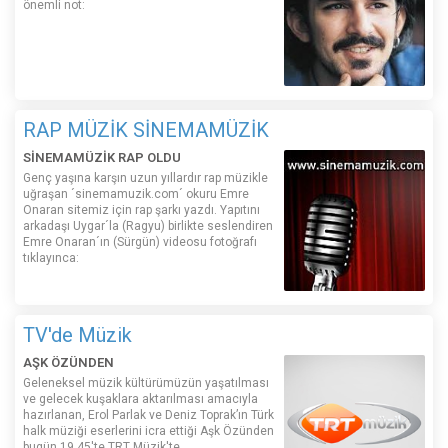
önemli not:
RAP MÜZİK SİNEMAMÜZİK
SİNEMAMÜZİK RAP OLDU
Genç yaşına karşın uzun yıllardır rap müzikle
uğraşan ´sinemamuzik.com´ okuru Emre
Onaran sitemiz için rap şarkı yazdı. Yapıtını
arkadaşı Uygar´la (Ragyu) birlikte seslendiren
Emre Onaran´ın (Sürgün) videosu fotoğrafı
tıklayınca:
TV'de Müzik
AŞK ÖZÜNDEN
Geleneksel müzik kültürümüzün yaşatılması
ve gelecek kuşaklara aktarılması amacıyla
hazırlanan, Erol Parlak ve Deniz Toprak’ın Türk
halk müziği eserlerini icra ettiği Aşk Özünden
bugün 19.45'te TRT Müzik'te.