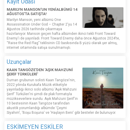
Kayıt Odası
MARILYN MANSON'UN YENİALBÜMÜ 14
AĞUSTOS'TA SATIŞTA!
Marilyn Manson, yeni albümü One
Assassination Under God – Chapter 2'yu 14
Ağustos 2026 tarihinde çıkarmaya
hazırlanıyor. Manson geçen hafta albümden ikinci tekli Front Toward
Enemy'i de yayınladı. Front Toward Enemy daha önce Ağustos 2024’te,
“Raise the Red Flag” teklisinin CD baskısında B yüzü olarak şer almış,
internet ortamında satışa sunulmamıştı.
Uzunçalar
KAAN TANGÖZE'DEN 'AŞIK MAHZUNİ
ŞERİF TÜRKÜLERİ'
Duman grubunun solisti Kaan Tangöze'nin,
2022 yılında Kurukafa Müzik etiketiyle
yayınladığı ikinci solo albümü 'Aşık Mahzuni
Şerif' Türküleri'ni şimdi de plak formatıyla
müzikseverlere sundu. Aşık Mahzuni Şerif'in
10 bestesinin Kaan Tangöze tarafından
akustik yorumlandığı albümde 'Çeşmi
Siyahım', 'Boşu Boşuna' ve 'Haşlayın Beni' gibi besteler de bulunuyor.
ESKİMEYEN ESKİLER