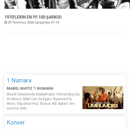
1970'LERİN EN İYİ 100 ŞARKISI
29 Temmuz 2026 Çarşamba 07:14
1 Numara
MABEL MATİZ '1 NUMARA
Müzik listelerinde Mabelmatiz ‘Umrumdışı'yla
ile birinci, Sibel Can ile Eypio 'Kıyamam'la
ikinci, Oğuzhan Koç 'Bunun Adı Aşksa' ile i
üçüncü oldu.
Konser