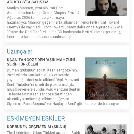
AĞUSTOS'TA SATIŞTA!
Marilyn Manson, yeni albümü One
Assassination Under God – Chapter 2'yu 14
Ağustos 2026 tarihinde çıkarmaya
hazırlanıyor. Manson geçen hafta albümden ikinci tekli Front Toward
Enemy'i de yayınladı. Front Toward Enemy daha önce Ağustos 2024’te,
“Raise the Red Flag” teklisinin CD baskısında B yüzü olarak şer almış,
internet ortamında satışa sunulmamıştı.
Uzunçalar
KAAN TANGÖZE'DEN 'AŞIK MAHZUNİ
ŞERİF TÜRKÜLERİ'
Duman grubunun solisti Kaan Tangöze'nin,
2022 yılında Kurukafa Müzik etiketiyle
yayınladığı ikinci solo albümü 'Aşık Mahzuni
Şerif' Türküleri'ni şimdi de plak formatıyla
müzikseverlere sundu. Aşık Mahzuni Şerif'in
10 bestesinin Kaan Tangöze tarafından
akustik yorumlandığı albümde 'Çeşmi
Siyahım', 'Boşu Boşuna' ve 'Haşlayın Beni' gibi besteler de bulunuyor.
ESKİMEYEN ESKİLER
KÖPRÜDEN GEÇEMEDİM (SILA 4)
The Lightnings, Kıbrıs Türkleri arasında Batılı