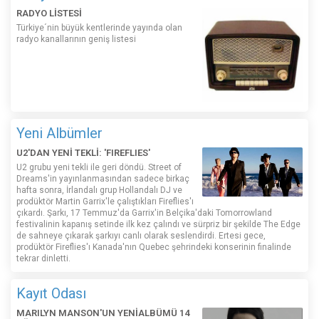
RADYO LİSTESİ
Türkiye´nin büyük kentlerinde yayında olan
radyo kanallarının geniş listesi
Yeni Albümler
U2'DAN YENİ TEKLİ: 'FIREFLIES'
U2 grubu yeni tekli ile geri döndü. Street of
Dreams'in yayınlanmasından sadece birkaç
hafta sonra, İrlandalı grup Hollandalı DJ ve
prodüktör Martin Garrix'le çalıştıkları Fireflies'ı
çıkardı. Şarkı, 17 Temmuz'da Garrix'in Belçika'daki Tomorrowland
festivalinin kapanış setinde ilk kez çalındı ​​ve sürpriz bir şekilde The Edge
de sahneye çıkarak şarkıyı canlı olarak seslendirdi. Ertesi gece,
prodüktör Fireflies'ı Kanada'nın Quebec şehrindeki konserinin finalinde
tekrar dinletti.
Kayıt Odası
MARILYN MANSON'UN YENİALBÜMÜ 14