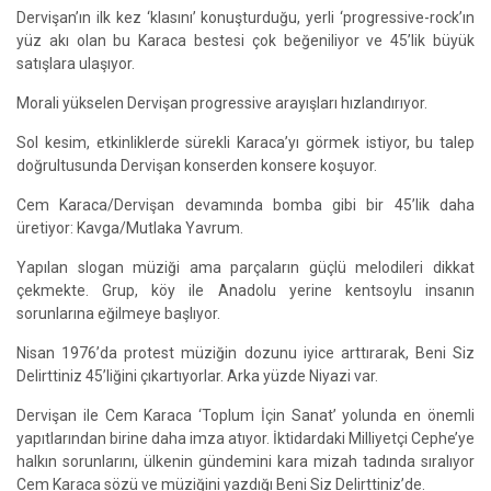
Dervişan’ın ilk kez ‘klasını’ konuşturduğu, yerli ‘progressive-rock’ın
yüz akı olan bu Karaca bestesi çok beğeniliyor ve 45’lik büyük
satışlara ulaşıyor.
Morali yükselen Dervişan progressive arayışları hızlandırıyor.
Sol kesim, etkinliklerde sürekli Karaca’yı görmek istiyor, bu talep
doğrultusunda Dervişan konserden konsere koşuyor.
Cem Karaca/Dervişan devamında bomba gibi bir 45’lik daha
üretiyor: Kavga/Mutlaka Yavrum.
Yapılan slogan müziği ama parçaların güçlü melodileri dikkat
çekmekte. Grup, köy ile Anadolu yerine kentsoylu insanın
sorunlarına eğilmeye başlıyor.
Nisan 1976’da protest müziğin dozunu iyice arttırarak, Beni Siz
Delirttiniz 45’liğini çıkartıyorlar. Arka yüzde Niyazi var.
Dervişan ile Cem Karaca ‘Toplum İçin Sanat’ yolunda en önemli
yapıtlarından birine daha imza atıyor. İktidardaki Milliyetçi Cephe’ye
halkın sorunlarını, ülkenin gündemini kara mizah tadında sıralıyor
Cem Karaca sözü ve müziğini yazdığı Beni Siz Delirttiniz’de.