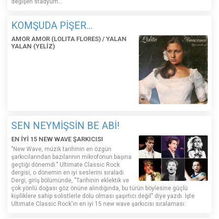
değişen stadyum…
KOMŞUDA PİŞER...
AMOR AMOR (LOLITA FLORES) / YALAN
YALAN (YELİZ)
SEN NEYMİŞSİN BE ABİ!
EN İYİ 15 NEW WAVE ŞARKICISI
"New Wave, müzik tarihinin en özgün
şarkıcılarından bazılarının mikrofonun başına
geçtiği dönemdi." Ultimate Classic Rock
dergisi, o dönemin en iyi seslerini sıraladı.
Dergi, giriş bölümünde, "Tarihinin eklektik ve
çok yönlü doğası göz önüne alındığında, bu türün böylesine güçlü
kişiliklere sahip solistlerle dolu olması şaşırtıcı değil" diye yazdı. İşte
Ultimate Classic Rock'ın en iyi 15 new wave şarkıcısı sıralaması: