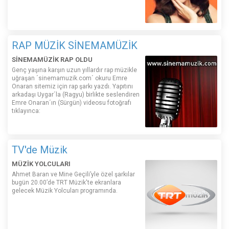
RAP MÜZİK SİNEMAMÜZİK
SİNEMAMÜZİK RAP OLDU
Genç yaşına karşın uzun yıllardır rap müzikle
uğraşan ´sinemamuzik.com´ okuru Emre
Onaran sitemiz için rap şarkı yazdı. Yapıtını
arkadaşı Uygar´la (Ragyu) birlikte seslendiren
Emre Onaran´ın (Sürgün) videosu fotoğrafı
tıklayınca:
TV'de Müzik
MÜZİK YOLCULARI
Ahmet Baran ve Mine Geçili’yle özel şarkılar
bugün 20.00’de TRT Müzik'te ekranlara
gelecek Müzik Yolcuları programında.