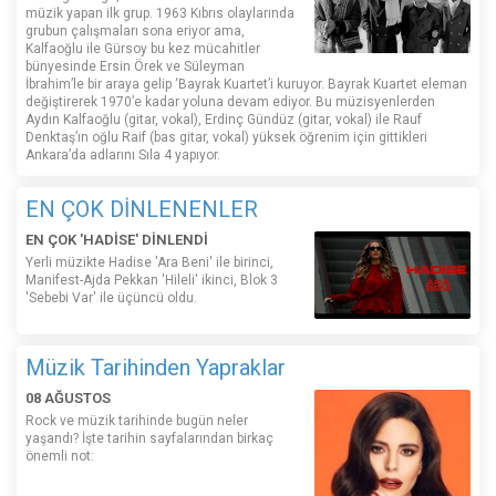
müzik yapan ilk grup. 1963 Kıbrıs olaylarında
grubun çalışmaları sona eriyor ama,
Kalfaoğlu ile Gürsoy bu kez mücahitler
bünyesinde Ersin Örek ve Süleyman
İbrahim’le bir araya gelip ‘Bayrak Kuartet’i kuruyor. Bayrak Kuartet eleman
değiştirerek 1970’e kadar yoluna devam ediyor. Bu müzisyenlerden
Aydın Kalfaoğlu (gitar, vokal), Erdinç Gündüz (gitar, vokal) ile Rauf
Denktaş’ın oğlu Raif (bas gitar, vokal) yüksek öğrenim için gittikleri
Ankara’da adlarını Sıla 4 yapıyor.
EN ÇOK DİNLENENLER
EN ÇOK 'HADİSE' DİNLENDİ
Yerli müzikte Hadise 'Ara Beni' ile birinci,
Manifest-Ajda Pekkan 'Hileli' ikinci, Blok 3
'Sebebi Var' ile üçüncü oldu.
Müzik Tarihinden Yapraklar
08 AĞUSTOS
Rock ve müzik tarihinde bugün neler
yaşandı? İşte tarihin sayfalarından birkaç
önemli not: