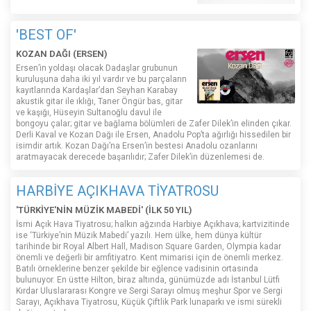
'BEST OF'
KOZAN DAĞI (ERSEN)
Ersen’in yoldaşı olacak Dadaşlar grubunun
kuruluşuna daha iki yıl vardır ve bu parçaların
kayıtlarında Kardaşlar’dan Seyhan Karabay
akustik gitar ile ıklığı, Taner Öngür bas, gitar
ve kaşığı, Hüseyin Sultanoğlu davul ile
bongoyu çalar; gitar ve bağlama bölümleri de Zafer Dilek’in elinden çıkar.
Derli Kaval ve Kozan Dağı ile Ersen, Anadolu Pop’ta ağırlığı hissedilen bir
isimdir artık. Kozan Dağı’na Ersen’in bestesi Anadolu ozanlarını
aratmayacak derecede başarılıdır; Zafer Dilek’in düzenlemesi de.
HARBİYE AÇIKHAVA TİYATROSU
'TÜRKİYE'NİN MÜZİK MABEDİ' (İLK 50 YIL)
İsmi Açık Hava Tiyatrosu; halkın ağzında Harbiye Açıkhava; kartvizitinde
ise ‘Türkiye’nin Müzik Mabedi’ yazılı. Hem ülke, hem dünya kültür
tarihinde bir Royal Albert Hall, Madison Square Garden, Olympia kadar
önemli ve değerli bir amfitiyatro. Kent mimarisi için de önemli merkez.
Batılı örneklerine benzer şekilde bir eğlence vadisinin ortasında
bulunuyor. En üstte Hilton, biraz altında, günümüzde adı İstanbul Lütfi
Kırdar Uluslararası Kongre ve Sergi Sarayı olmuş meşhur Spor ve Sergi
Sarayı, Açıkhava Tiyatrosu, Küçük Çiftlik Park lunaparkı ve ismi sürekli