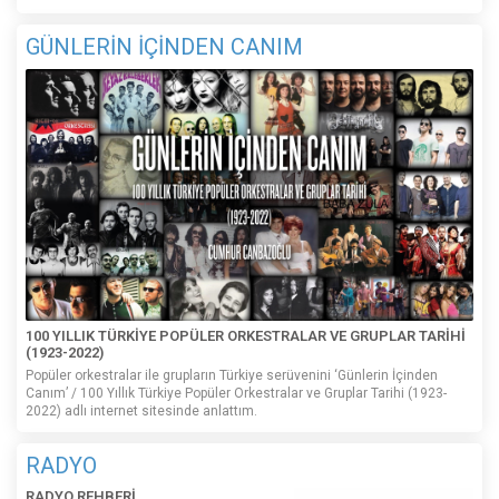
GÜNLERİN İÇİNDEN CANIM
100 YILLIK TÜRKİYE POPÜLER ORKESTRALAR VE GRUPLAR TARİHİ
(1923-2022)
Popüler orkestralar ile grupların Türkiye serüvenini ‘Günlerin İçinden
Canım’ / 100 Yıllık Türkiye Popüler Orkestralar ve Gruplar Tarihi (1923-
2022) adlı internet sitesinde anlattım.
RADYO
RADYO REHBERİ