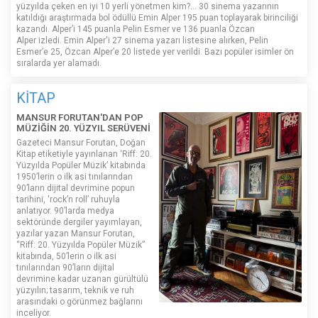
yüzyılda çeken en iyi 10 yerli yönetmen kim?... 30 sinema yazarının
katıldığı araştırmada bol ödüllü Emin Alper 195 puan toplayarak birinciliği
kazandı. Alper’i 145 puanla Pelin Esmer ve 136 puanla Özcan
Alper izledi. Emin Alper'i 27 sinema yazarı listesine alırken, Pelin
Esmer’e 25, Özcan Alper’e 20 listede yer verildi. Bazı popüler isimler ön
sıralarda yer alamadı.
KİTAP
MANSUR FORUTAN'DAN POP
MÜZİĞİN 20. YÜZYIL SERÜVENİ
Gazeteci Mansur Forutan, Doğan
Kitap etiketiyle yayınlanan ‘Riff: 20.
Yüzyılda Popüler Müzik’ kitabında
1950’lerin o ilk asi tınılarından
90’ların dijital devrimine popun
tarihini, 'rock’n roll’ ruhuyla
anlatıyor. 90’larda medya
sektöründe dergiler yayımlayan,
yazılar yazan Mansur Forutan,
“Riff: 20. Yüzyılda Popüler Müzik”
kitabında, 50’lerin o ilk asi
tınılarından 90’ların dijital
devrimine kadar uzanan gürültülü
yüzyılın; tasarım, teknik ve ruh
arasındaki o görünmez bağlarını
inceliyor.