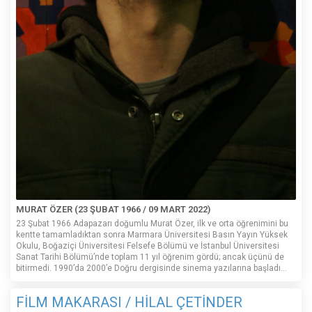
MURAT ÖZER (23 ŞUBAT 1966 / 09 MART 2022)
23 Şubat 1966 Adapazarı doğumlu Murat Özer, ilk ve orta öğrenimini bu
kentte tamamladıktan sonra Marmara Üniversitesi Basın Yayın Yüksek
Okulu, Boğaziçi Üniversitesi Felsefe Bölümü ve İstanbul Üniversitesi
Sanat Tarihi Bölümü’nde toplam 11 yıl öğrenim gördü; ancak üçünü de
bitirmedi. 1990’da 2000’e Doğru dergisinde sinema yazılarına başladı...
FİLM MAKARASI / HİLAL ÇETİNDER