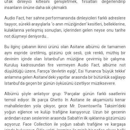
ufak dinleyici kitlesini genişletmek, fırsatları değerlendirip
insanların önüne daha sık çıkmaktı.
Audio Fact, her sahne performansında dinleyicileri farklı adreslere
taşıyor, sürekli arayışlarla ‘o anın müziğinden’ kesitleri, belleklerine,
kulaklarına yerleşmiş sonuçları, içlerinden gelen neyse onu tarihe
not düşmeyi deniyordu…
Bu ilginç çabanın ikinci ürünü olan Asitane albümü de tamamen
aynı espride üretilmiş, gözünü çok sesli, çok renkli, müthiş bir
devinim içinde olan İstanbul’un müziğine çevirmiş bir çalışma.
Kuruluş kadrosundan fire vermeyen Audio Fact, albüme not
düşüldüğü üzere, Farsça ‘devletin eşiği’, Esi Yunanca ‘büyük tekke’
anlamına gelen Asitane’deki yapıtlar arasında bir bütünlük sağlayıp
İstanbul’da geçen bir günün öyküsünü özetliyor müziksevere.
Albümü şöyle anlatıyor grup: ‘Parçalar günün farklı saatlerini
temsil ediyor. İlk parça Ghetto In Asitane ile akşamüstü kenar
mahallelerden yola çıkıyor, gece Mr. Downtown’la Taksim’deki
yoğun eğlence ve kulüp trafiğine karışıyoruz. Uzun bir gecenin
ardından ezan seslerinin arasında Sabah’ın ilk ışıklarına gözümüzü
açıyoruz. Face Collection ile yoğun sabah trafiğine ve kargaşa