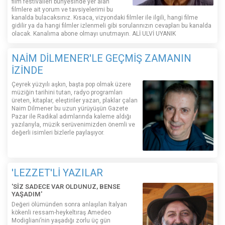
film festivalleri bünyesinde yer alan
filmlere ait yorum ve tavsiyelerimi bu
kanalda bulacaksınız. Kısaca, vizyondaki filmler ile ilgili, hangi filme
gidilir ya da hangi filmler izlenmeli gibi sorularınızın cevapları bu kanalda
olacak. Kanalıma abone olmayı unutmayın. ALİ ULVİ UYANIK
NAİM DİLMENER'LE GEÇMİŞ ZAMANIN
İZİNDE
Çeyrek yüzyılı aşkın, başta pop olmak üzere
müziğin tarihini tutan, radyo programları
üreten, kitaplar, eleştiriler yazan, plaklar çalan
Naim Dilmener bu uzun yürüyüşün Gazete
Pazar ile Radikal adımlarında kaleme aldığı
yazılarıyla, müzik serüvenimizden önemli ve
değerli isimleri bizlerle paylaşıyor.
'LEZZET'Lİ YAZILAR
'SİZ SADECE VAR OLDUNUZ, BENSE
YAŞADIM'
Değeri ölümünden sonra anlaşılan İtalyan
kökenli ressam-heykeltıraş Amedeo
Modigliani’nin yaşadığı zorlu üç gün