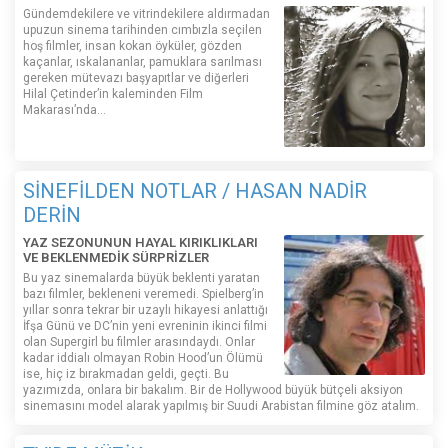
Gündemdekilere ve vitrindekilere aldırmadan
upuzun sinema tarihinden cımbızla seçilen
hoş filmler, insan kokan öyküler, gözden
kaçanlar, ıskalananlar, pamuklara sarılması
gereken mütevazı başyapıtlar ve diğerleri
Hilal Çetinder’in kaleminden Film
Makarası’nda…
SİNEFİLDEN NOTLAR / HASAN NADİR
DERİN
YAZ SEZONUNUN HAYAL KIRIKLIKLARI
VE BEKLENMEDİK SÜRPRİZLER
Bu yaz sinemalarda büyük beklenti yaratan
bazı filmler, bekleneni veremedi. Spielberg’in
yıllar sonra tekrar bir uzaylı hikayesi anlattığı
İfşa Günü ve DC’nin yeni evreninin ikinci filmi
olan Supergirl bu filmler arasındaydı. Onlar
kadar iddialı olmayan Robin Hood’un Ölümü
ise, hiç iz bırakmadan geldi, geçti. Bu
yazımızda, onlara bir bakalım. Bir de Hollywood büyük bütçeli aksiyon
sinemasını model alarak yapılmış bir Suudi Arabistan filmine göz atalım.