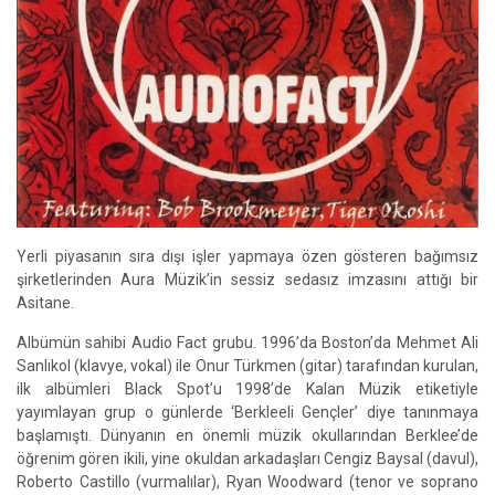
Yerli piyasanın sıra dışı işler yapmaya özen gösteren bağımsız
şirketlerinden Aura Müzik’in sessiz sedasız imzasını attığı bir
Asitane.
Albümün sahibi Audio Fact grubu. 1996’da Boston’da Mehmet Ali
Sanlıkol (klavye, vokal) ile Onur Türkmen (gitar) tarafından kurulan,
ilk albümleri Black Spot’u 1998’de Kalan Müzik etiketiyle
yayımlayan grup o günlerde ‘Berkleeli Gençler’ diye tanınmaya
başlamıştı. Dünyanın en önemli müzik okullarından Berklee’de
öğrenim gören ikili, yine okuldan arkadaşları Cengiz Baysal (davul),
Roberto Castillo (vurmalılar), Ryan Woodward (tenor ve soprano