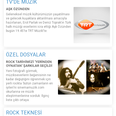
TV'DE MÜZİK
AŞK ÖZÜNDEN
Geleneksel müzik kültürümüzün yaşatılması
ve gelecek kuşaklara aktarılması amacıyla
hazırlanan, Erol Parlak ve Deniz Toprak’ın Türk
halk müziği eserlerini icra ettiği Aşk Özünden
bugün 19.45'te TRT Müzik'te.
ÖZEL DOSYALAR
ROCK TARİHİMİZİ 'YERİNDEN
OYNATAN' ŞARKILAR SEÇİLDİ
Yeni fotoğrafı görmek,
müzikseverlerin beğenisinin ne
kadar değiştiğini öğrenmek için
yerli rockta ‘bütün zamanların en
iyileri’ni sinemamuzik.com
okurlarına ve müzik
eleştirmenlerine sorduk. İlginç
liste çıktı ortaya:
ROCK TEKNESİ