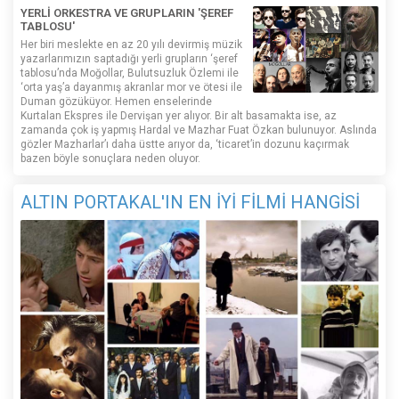
YERLİ ORKESTRA VE GRUPLARIN 'ŞEREF
TABLOSU'
Her biri meslekte en az 20 yılı devirmiş müzik
yazarlarımızın saptadığı yerli grupların ‘şeref
tablosu’nda Moğollar, Bulutsuzluk Özlemi ile
‘orta yaş’a dayanmış akranlar mor ve ötesi ile
Duman gözüküyor. Hemen enselerinde
Kurtalan Ekspres ile Dervişan yer alıyor. Bir alt basamakta ise, az
zamanda çok iş yapmış Hardal ve Mazhar Fuat Özkan bulunuyor. Aslında
gözler Mazharlar’ı daha üstte arıyor da, ‘ticaret’in dozunu kaçırmak
bazen böyle sonuçlara neden oluyor.
ALTIN PORTAKAL'IN EN İYİ FİLMİ HANGİSİ