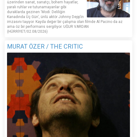
üzerinden sanat, sanatçı, bohem hayatlar,
yaralı ruhlar ve tutunamayanlar gibi
duraklarda gezinen ‘Modi: Deliliğin
Kanadında Üç Gün’, ünlü aktör Johnny Depp’in
imzasını taşıyor. Kayda değer bir çalışma olan filmde Al Pacino da az
ama öz bir performans sergiliyor. UĞUR VARDAN
(HÜRRİYET/02.08/2026)
MURAT ÖZER / THE CRITIC