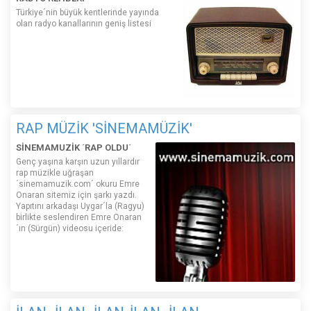
Türkiye´nin büyük kentlerinde yayında
olan radyo kanallarının geniş listesi
RAP MÜZİK 'SİNEMAMÜZİK'
SİNEMAMUZİK ´RAP OLDU´
Genç yaşına karşın uzun yıllardır
rap müzikle uğraşan
´sinemamuzik.com´ okuru Emre
Onaran sitemiz için şarkı yazdı.
Yapıtını arkadaşı Uygar´la (Ragyu)
birlikte seslendiren Emre Onaran
´ın (Sürgün) videosu içeride: