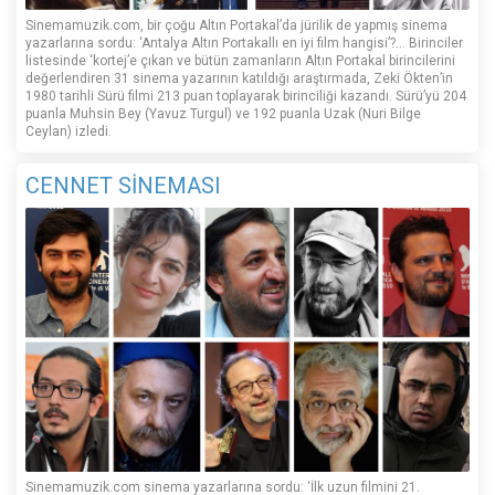
Sinemamuzik.com, bir çoğu Altın Portakal’da jürilik de yapmış sinema
yazarlarına sordu: ‘Antalya Altın Portakallı en iyi film hangisi’?... Birinciler
listesinde ‘kortej’e çıkan ve bütün zamanların Altın Portakal birincilerini
değerlendiren 31 sinema yazarının katıldığı araştırmada, Zeki Ökten’in
1980 tarihli Sürü filmi 213 puan toplayarak birinciliği kazandı. Sürü’yü 204
puanla Muhsin Bey (Yavuz Turgul) ve 192 puanla Uzak (Nuri Bilge
Ceylan) izledi.
CENNET SİNEMASI
Sinemamuzik.com sinema yazarlarına sordu: ‘İlk uzun filmini 21.