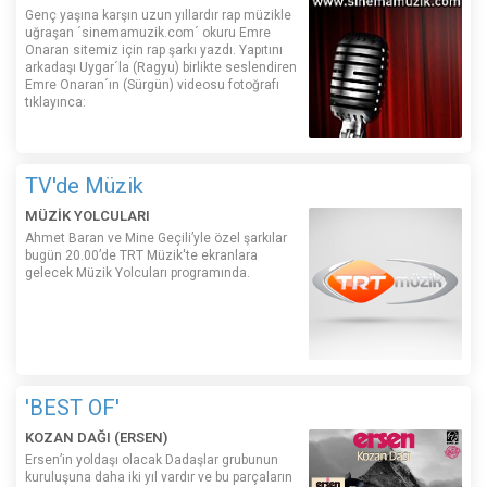
Genç yaşına karşın uzun yıllardır rap müzikle
uğraşan ´sinemamuzik.com´ okuru Emre
Onaran sitemiz için rap şarkı yazdı. Yapıtını
arkadaşı Uygar´la (Ragyu) birlikte seslendiren
Emre Onaran´ın (Sürgün) videosu fotoğrafı
tıklayınca:
TV'de Müzik
MÜZİK YOLCULARI
Ahmet Baran ve Mine Geçili’yle özel şarkılar
bugün 20.00’de TRT Müzik'te ekranlara
gelecek Müzik Yolcuları programında.
'BEST OF'
KOZAN DAĞI (ERSEN)
Ersen’in yoldaşı olacak Dadaşlar grubunun
kuruluşuna daha iki yıl vardır ve bu parçaların