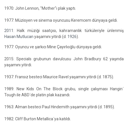
1970: John Lennon, "Mother"ı plak yaptı.
1977: Müzisyen ve sinema oyuncusu Keremcem dünyaya geldi.
2011
: Halk müziği saatçısı, kahramanlık türküleriyle ünlenmiş
Hasan Mutlucan
yaşamını yitirdi (d.
1926
).
1977: Oyuncu ve şarkıcı Mine Çayırlıoğlu dünyaya geldi.
2015: Specials grubunun davulcusu John Bradbury 62 yaşında
yaşamını yitirdi.
1937: Fransız besteci Maurice Ravel yaşamını yitirdi (d. 1875).
1989: New Kids On The Block grubu, single çalışması Hangin´
Tough ile ABD´de platin plak kazandı.
1963: Alman besteci Paul Hindemith yaşamını yitirdi (d. 1895).
1982: Cliff Burton Metallica´ya katıldı.