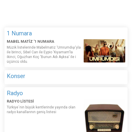
1 Numara
MABEL MATİZ '1 NUMARA
Müzik listelerinde Mabelmatiz ‘Umrumdışı'yla
ile birinci, Sibel Can ile Eypio 'Kıyamam'la
ikinci, Oğuzhan Koç 'Bunun Adı Aşksa' ile i
üçüncü oldu.
Konser
Radyo
RADYO LİSTESİ
Türkiye´nin büyük kentlerinde yayında olan
radyo kanallarının geniş listesi