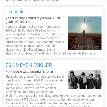
internet ortamında satışa sunulmamıştı.
Uzunçalar
KAAN TANGÖZE'DEN 'AŞIK MAHZUNİ
ŞERİF TÜRKÜLERİ'
Duman grubunun solisti Kaan Tangöze'nin,
2022 yılında Kurukafa Müzik etiketiyle
yayınladığı ikinci solo albümü 'Aşık Mahzuni
Şerif' Türküleri'ni şimdi de plak formatıyla
müzikseverlere sundu. Aşık Mahzuni Şerif'in
10 bestesinin Kaan Tangöze tarafından
akustik yorumlandığı albümde 'Çeşmi
Siyahım', 'Boşu Boşuna' ve 'Haşlayın Beni' gibi besteler de bulunuyor.
ESKİMEYEN ESKİLER
KÖPRÜDEN GEÇEMEDİM (SILA 4)
The Lightnings, Kıbrıs Türkleri arasında Batılı
müzik yapan ilk grup. 1963 Kıbrıs olaylarında
grubun çalışmaları sona eriyor ama,
Kalfaoğlu ile Gürsoy bu kez mücahitler
bünyesinde Ersin Örek ve Süleyman
İbrahim’le bir araya gelip ‘Bayrak Kuartet’i kuruyor. Bayrak Kuartet eleman
değiştirerek 1970’e kadar yoluna devam ediyor. Bu müzisyenlerden
Aydın Kalfaoğlu (gitar, vokal), Erdinç Gündüz (gitar, vokal) ile Rauf