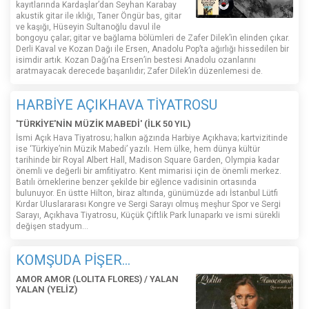
kayıtlarında Kardaşlar’dan Seyhan Karabay
akustik gitar ile ıklığı, Taner Öngür bas, gitar
ve kaşığı, Hüseyin Sultanoğlu davul ile
bongoyu çalar; gitar ve bağlama bölümleri de Zafer Dilek’in elinden çıkar.
Derli Kaval ve Kozan Dağı ile Ersen, Anadolu Pop’ta ağırlığı hissedilen bir
isimdir artık. Kozan Dağı’na Ersen’in bestesi Anadolu ozanlarını
aratmayacak derecede başarılıdır; Zafer Dilek’in düzenlemesi de.
HARBİYE AÇIKHAVA TİYATROSU
'TÜRKİYE'NİN MÜZİK MABEDİ' (İLK 50 YIL)
İsmi Açık Hava Tiyatrosu; halkın ağzında Harbiye Açıkhava; kartvizitinde
ise ‘Türkiye’nin Müzik Mabedi’ yazılı. Hem ülke, hem dünya kültür
tarihinde bir Royal Albert Hall, Madison Square Garden, Olympia kadar
önemli ve değerli bir amfitiyatro. Kent mimarisi için de önemli merkez.
Batılı örneklerine benzer şekilde bir eğlence vadisinin ortasında
bulunuyor. En üstte Hilton, biraz altında, günümüzde adı İstanbul Lütfi
Kırdar Uluslararası Kongre ve Sergi Sarayı olmuş meşhur Spor ve Sergi
Sarayı, Açıkhava Tiyatrosu, Küçük Çiftlik Park lunaparkı ve ismi sürekli
değişen stadyum…
KOMŞUDA PİŞER...
AMOR AMOR (LOLITA FLORES) / YALAN
YALAN (YELİZ)