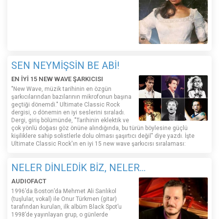
SEN NEYMİŞSİN BE ABİ!
EN İYİ 15 NEW WAVE ŞARKICISI
"New Wave, müzik tarihinin en özgün
şarkıcılarından bazılarının mikrofonun başına
geçtiği dönemdi." Ultimate Classic Rock
dergisi, o dönemin en iyi seslerini sıraladı.
Dergi, giriş bölümünde, "Tarihinin eklektik ve
çok yönlü doğası göz önüne alındığında, bu türün böylesine güçlü
kişiliklere sahip solistlerle dolu olması şaşırtıcı değil" diye yazdı. İşte
Ultimate Classic Rock'ın en iyi 15 new wave şarkıcısı sıralaması:
NELER DİNLEDİK BİZ, NELER...
AUDIOFACT
1996’da Boston’da Mehmet Ali Sanlıkol
(tuşlular, vokal) ile Onur Türkmen (gitar)
tarafından kurulan, ilk albüm Black Spot’u
1998’de yayınlayan grup, o günlerde