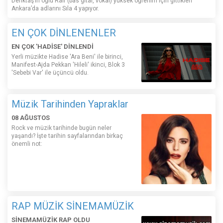
Denktaş’ın oğlu Raif (bas gitar, vokal) yüksek öğrenim için gittikleri
Ankara’da adlarını Sıla 4 yapıyor.
EN ÇOK DİNLENENLER
EN ÇOK 'HADİSE' DİNLENDİ
Yerli müzikte Hadise 'Ara Beni' ile birinci,
Manifest-Ajda Pekkan 'Hileli' ikinci, Blok 3
'Sebebi Var' ile üçüncü oldu.
Müzik Tarihinden Yapraklar
08 AĞUSTOS
Rock ve müzik tarihinde bugün neler
yaşandı? İşte tarihin sayfalarından birkaç
önemli not:
RAP MÜZİK SİNEMAMÜZİK
SİNEMAMÜZİK RAP OLDU