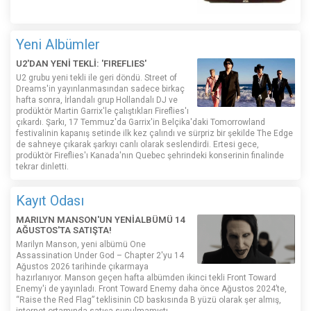
Yeni Albümler
U2'DAN YENİ TEKLİ: 'FIREFLIES'
U2 grubu yeni tekli ile geri döndü. Street of
Dreams'in yayınlanmasından sadece birkaç
hafta sonra, İrlandalı grup Hollandalı DJ ve
prodüktör Martin Garrix'le çalıştıkları Fireflies'ı
çıkardı. Şarkı, 17 Temmuz'da Garrix'in Belçika'daki Tomorrowland
festivalinin kapanış setinde ilk kez çalındı ​​ve sürpriz bir şekilde The Edge
de sahneye çıkarak şarkıyı canlı olarak seslendirdi. Ertesi gece,
prodüktör Fireflies'ı Kanada'nın Quebec şehrindeki konserinin finalinde
tekrar dinletti.
Kayıt Odası
MARILYN MANSON'UN YENİALBÜMÜ 14
AĞUSTOS'TA SATIŞTA!
Marilyn Manson, yeni albümü One
Assassination Under God – Chapter 2'yu 14
Ağustos 2026 tarihinde çıkarmaya
hazırlanıyor. Manson geçen hafta albümden ikinci tekli Front Toward
Enemy'i de yayınladı. Front Toward Enemy daha önce Ağustos 2024’te,
“Raise the Red Flag” teklisinin CD baskısında B yüzü olarak şer almış,