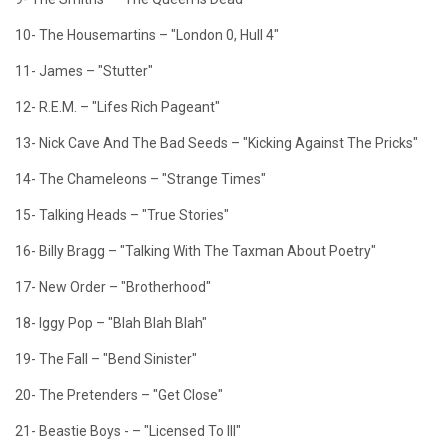
10- The Housemartins – "London 0, Hull 4"
11- James – "Stutter"
12- R.E.M. – "Lifes Rich Pageant"
13- Nick Cave And The Bad Seeds – "Kicking Against The Pricks"
14- The Chameleons – "Strange Times"
15- Talking Heads – "True Stories"
16- Billy Bragg – "Talking With The Taxman About Poetry"
17- New Order – "Brotherhood"
18- Iggy Pop – "Blah Blah Blah"
19- The Fall – "Bend Sinister"
20- The Pretenders – "Get Close"
21- Beastie Boys - – "Licensed To Ill"