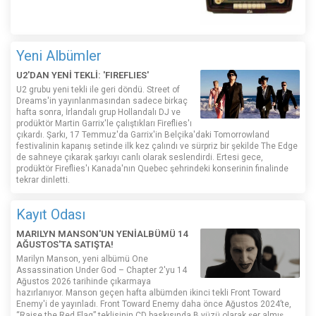
Yeni Albümler
U2'DAN YENİ TEKLİ: 'FIREFLIES'
U2 grubu yeni tekli ile geri döndü. Street of
Dreams'in yayınlanmasından sadece birkaç
hafta sonra, İrlandalı grup Hollandalı DJ ve
prodüktör Martin Garrix'le çalıştıkları Fireflies'ı
çıkardı. Şarkı, 17 Temmuz'da Garrix'in Belçika'daki Tomorrowland
festivalinin kapanış setinde ilk kez çalındı ​​ve sürpriz bir şekilde The Edge
de sahneye çıkarak şarkıyı canlı olarak seslendirdi. Ertesi gece,
prodüktör Fireflies'ı Kanada'nın Quebec şehrindeki konserinin finalinde
tekrar dinletti.
Kayıt Odası
MARILYN MANSON'UN YENİALBÜMÜ 14
AĞUSTOS'TA SATIŞTA!
Marilyn Manson, yeni albümü One
Assassination Under God – Chapter 2'yu 14
Ağustos 2026 tarihinde çıkarmaya
hazırlanıyor. Manson geçen hafta albümden ikinci tekli Front Toward
Enemy'i de yayınladı. Front Toward Enemy daha önce Ağustos 2024’te,
“Raise the Red Flag” teklisinin CD baskısında B yüzü olarak şer almış,