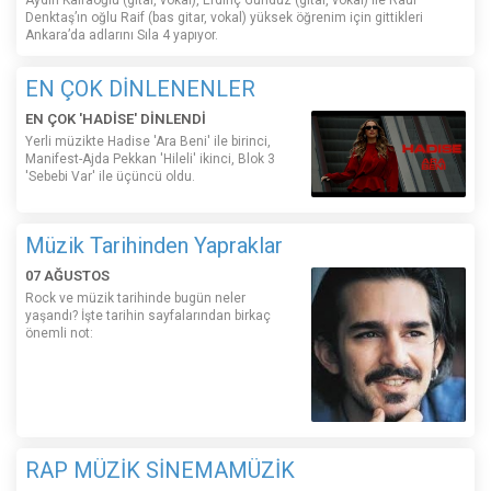
Denktaş’ın oğlu Raif (bas gitar, vokal) yüksek öğrenim için gittikleri
Ankara’da adlarını Sıla 4 yapıyor.
EN ÇOK DİNLENENLER
EN ÇOK 'HADİSE' DİNLENDİ
Yerli müzikte Hadise 'Ara Beni' ile birinci,
Manifest-Ajda Pekkan 'Hileli' ikinci, Blok 3
'Sebebi Var' ile üçüncü oldu.
Müzik Tarihinden Yapraklar
07 AĞUSTOS
Rock ve müzik tarihinde bugün neler
yaşandı? İşte tarihin sayfalarından birkaç
önemli not:
RAP MÜZİK SİNEMAMÜZİK