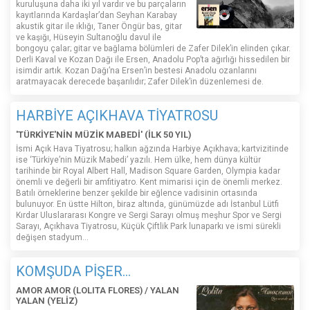
kuruluşuna daha iki yıl vardır ve bu parçaların
kayıtlarında Kardaşlar’dan Seyhan Karabay
akustik gitar ile ıklığı, Taner Öngür bas, gitar
ve kaşığı, Hüseyin Sultanoğlu davul ile
bongoyu çalar; gitar ve bağlama bölümleri de Zafer Dilek’in elinden çıkar.
Derli Kaval ve Kozan Dağı ile Ersen, Anadolu Pop’ta ağırlığı hissedilen bir
isimdir artık. Kozan Dağı’na Ersen’in bestesi Anadolu ozanlarını
aratmayacak derecede başarılıdır; Zafer Dilek’in düzenlemesi de.
HARBİYE AÇIKHAVA TİYATROSU
'TÜRKİYE'NİN MÜZİK MABEDİ' (İLK 50 YIL)
İsmi Açık Hava Tiyatrosu; halkın ağzında Harbiye Açıkhava; kartvizitinde
ise ‘Türkiye’nin Müzik Mabedi’ yazılı. Hem ülke, hem dünya kültür
tarihinde bir Royal Albert Hall, Madison Square Garden, Olympia kadar
önemli ve değerli bir amfitiyatro. Kent mimarisi için de önemli merkez.
Batılı örneklerine benzer şekilde bir eğlence vadisinin ortasında
bulunuyor. En üstte Hilton, biraz altında, günümüzde adı İstanbul Lütfi
Kırdar Uluslararası Kongre ve Sergi Sarayı olmuş meşhur Spor ve Sergi
Sarayı, Açıkhava Tiyatrosu, Küçük Çiftlik Park lunaparkı ve ismi sürekli
değişen stadyum…
KOMŞUDA PİŞER...
AMOR AMOR (LOLITA FLORES) / YALAN
YALAN (YELİZ)