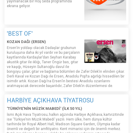
yayınlanacak Bir Hoş Seda programında
ekrana geliyor.
'BEST OF'
KOZAN DAĞI (ERSEN)
Ersen’in yoldaşı olacak Dadaşlar grubunun
kuruluşuna daha iki yıl vardır ve bu parçaların
kayıtlarında Kardaşlar’dan Seyhan Karabay
akustik gitar ile ıklığı, Taner Öngür bas, gitar
ve kaşığı, Hüseyin Sultanoğlu davul ile
bongoyu çalar; gitar ve bağlama bölümleri de Zafer Dilek’in elinden çıkar.
Derli Kaval ve Kozan Dağı ile Ersen, Anadolu Pop’ta ağırlığı hissedilen bir
isimdir artık. Kozan Dağı’na Ersen’in bestesi Anadolu ozanlarını
aratmayacak derecede başarılıdır; Zafer Dilek’in düzenlemesi de.
HARBİYE AÇIKHAVA TİYATROSU
'TÜRKİYE'NİN MÜZİK MABEDİ' (İLK 50 YIL)
İsmi Açık Hava Tiyatrosu; halkın ağzında Harbiye Açıkhava; kartvizitinde
ise ‘Türkiye’nin Müzik Mabedi’ yazılı. Hem ülke, hem dünya kültür
tarihinde bir Royal Albert Hall, Madison Square Garden, Olympia kadar
önemli ve değerli bir amfitiyatro. Kent mimarisi için de önemli merkez.