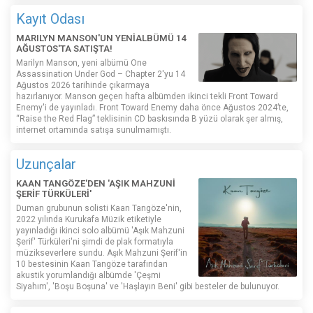
Kayıt Odası
MARILYN MANSON'UN YENİALBÜMÜ 14
AĞUSTOS'TA SATIŞTA!
Marilyn Manson, yeni albümü One
Assassination Under God – Chapter 2'yu 14
Ağustos 2026 tarihinde çıkarmaya
hazırlanıyor. Manson geçen hafta albümden ikinci tekli Front Toward
Enemy'i de yayınladı. Front Toward Enemy daha önce Ağustos 2024’te,
“Raise the Red Flag” teklisinin CD baskısında B yüzü olarak şer almış,
internet ortamında satışa sunulmamıştı.
Uzunçalar
KAAN TANGÖZE'DEN 'AŞIK MAHZUNİ
ŞERİF TÜRKÜLERİ'
Duman grubunun solisti Kaan Tangöze'nin,
2022 yılında Kurukafa Müzik etiketiyle
yayınladığı ikinci solo albümü 'Aşık Mahzuni
Şerif' Türküleri'ni şimdi de plak formatıyla
müzikseverlere sundu. Aşık Mahzuni Şerif'in
10 bestesinin Kaan Tangöze tarafından
akustik yorumlandığı albümde 'Çeşmi
Siyahım', 'Boşu Boşuna' ve 'Haşlayın Beni' gibi besteler de bulunuyor.