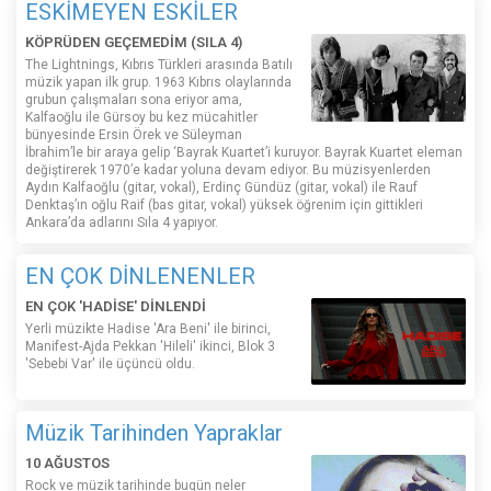
ESKİMEYEN ESKİLER
KÖPRÜDEN GEÇEMEDİM (SILA 4)
The Lightnings, Kıbrıs Türkleri arasında Batılı
müzik yapan ilk grup. 1963 Kıbrıs olaylarında
grubun çalışmaları sona eriyor ama,
Kalfaoğlu ile Gürsoy bu kez mücahitler
bünyesinde Ersin Örek ve Süleyman
İbrahim’le bir araya gelip ‘Bayrak Kuartet’i kuruyor. Bayrak Kuartet eleman
değiştirerek 1970’e kadar yoluna devam ediyor. Bu müzisyenlerden
Aydın Kalfaoğlu (gitar, vokal), Erdinç Gündüz (gitar, vokal) ile Rauf
Denktaş’ın oğlu Raif (bas gitar, vokal) yüksek öğrenim için gittikleri
Ankara’da adlarını Sıla 4 yapıyor.
EN ÇOK DİNLENENLER
EN ÇOK 'HADİSE' DİNLENDİ
Yerli müzikte Hadise 'Ara Beni' ile birinci,
Manifest-Ajda Pekkan 'Hileli' ikinci, Blok 3
'Sebebi Var' ile üçüncü oldu.
Müzik Tarihinden Yapraklar
10 AĞUSTOS
Rock ve müzik tarihinde bugün neler