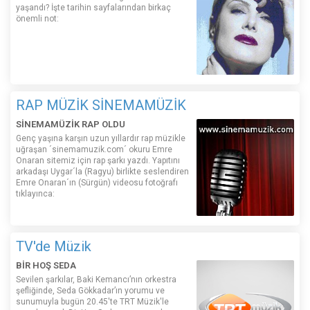
yaşandı? İşte tarihin sayfalarından birkaç
önemli not:
RAP MÜZİK SİNEMAMÜZİK
SİNEMAMÜZİK RAP OLDU
Genç yaşına karşın uzun yıllardır rap müzikle
uğraşan ´sinemamuzik.com´ okuru Emre
Onaran sitemiz için rap şarkı yazdı. Yapıtını
arkadaşı Uygar´la (Ragyu) birlikte seslendiren
Emre Onaran´ın (Sürgün) videosu fotoğrafı
tıklayınca:
TV'de Müzik
BİR HOŞ SEDA
Sevilen şarkılar, Baki Kemancı’nın orkestra
şefliğinde, Seda Gökkadar’ın yorumu ve
sunumuyla bugün 20.45'te TRT Müzik'le