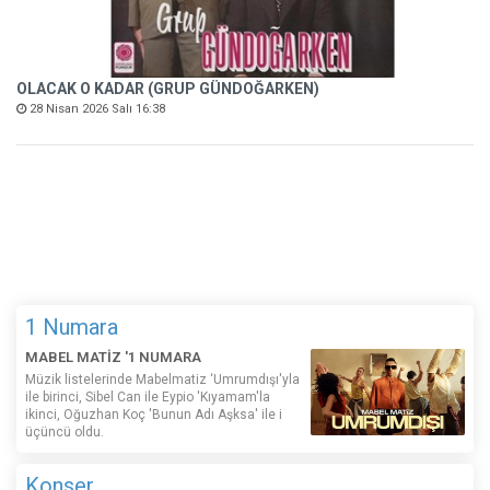
OLACAK O KADAR (GRUP GÜNDOĞARKEN)
28 Nisan 2026 Salı 16:38
1 Numara
MABEL MATİZ '1 NUMARA
Müzik listelerinde Mabelmatiz ‘Umrumdışı'yla
ile birinci, Sibel Can ile Eypio 'Kıyamam'la
ikinci, Oğuzhan Koç 'Bunun Adı Aşksa' ile i
üçüncü oldu.
Konser