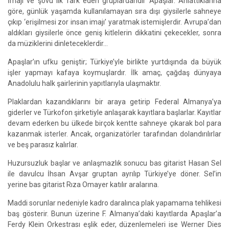
İmajı ve şovu ilk fark eden gruplardandır Apaşlar. Anlattıklarına
göre, günlük yaşamda kullanılamayan sıra dışı giysilerle sahneye
çıkıp ‘erişilmesi zor insan imajı’ yaratmak istemişlerdir. Avrupa’dan
aldıkları giysilerle önce geniş kitlelerin dikkatini çekecekler, sonra
da müziklerini dinleteceklerdir…
Apaşlar’ın ufku geniştir; Türkiye’yle birlikte yurtdışında da büyük
işler yapmayı kafaya koymuşlardır. İlk amaç, çağdaş dünyaya
Anadolulu halk şairlerinin yapıtlarıyla ulaşmaktır.
Plaklardan kazandıklarını bir araya getirip Federal Almanya’ya
giderler ve Türkofon şirketiyle anlaşarak kayıtlara başlarlar. Kayıtlar
devam ederken bu ülkede birçok kentte sahneye çıkarak bol para
kazanmak isterler. Ancak, organizatörler tarafından dolandırılırlar
ve beş parasız kalırlar.
Huzursuzluk başlar ve anlaşmazlık sonucu bas gitarist Hasan Sel
ile davulcu İhsan Avşar gruptan ayrılıp Türkiye’ye döner. Sel’in
yerine bas gitarist Rıza Omayer katılır aralarına.
Maddi sorunlar nedeniyle kadro daralınca plak yapamama tehlikesi
baş gösterir. Bunun üzerine F. Almanya’daki kayıtlarda Apaşlar’a
Ferdy Klein Orkestrası eşlik eder, düzenlemeleri ise Werner Dies