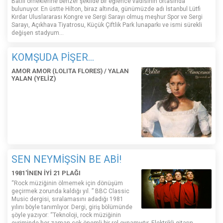
Batılı örneklerine benzer şekilde bir eğlence vadisinin ortasında
bulunuyor. En üstte Hilton, biraz altında, günümüzde adı İstanbul Lütfi
Kırdar Uluslararası Kongre ve Sergi Sarayı olmuş meşhur Spor ve Sergi
Sarayı, Açıkhava Tiyatrosu, Küçük Çiftlik Park lunaparkı ve ismi sürekli
değişen stadyum…
KOMŞUDA PİŞER...
AMOR AMOR (LOLITA FLORES) / YALAN
YALAN (YELİZ)
SEN NEYMİŞSİN BE ABİ!
1981'İNEN İYİ 21 PLAĞI
“Rock müziğinin ölmemek için dönüşüm
geçirmek zorunda kaldığı yıl. ” BBC Classic
Music dergisi, sıralamasını adadığı 1981
yılını böyle tanımlıyor. Dergi, giriş bölümünde
şöyle yazıyor: “Teknoloji, rock müziğinin
evriminde her zaman çok önemli bir rol oynamıştır. Elektrikli gitarın