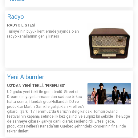
Radyo
RADYO LİSTESİ
Türkiye´nin büyük kentlerinde yayında olan
radyo kanallarının geniş listesi
Yeni Albümler
U2'DAN YENİ TEKLİ: 'FIREFLIES'
U2 grubu yeni tekli ile geri döndü. Street of
Dreams'in yayınlanmasından sadece birkaç
hafta sonra, İrlandalı grup Hollandalı DJ ve
prodüktör Martin Garrix'le çalıştıkları Fireflies'ı
çıkardı. Şarkı, 17 Temmuz'da Garrix'in Belçika'daki Tomorrowland
festivalinin kapanış setinde ilk kez çalındı ​​ve sürpriz bir şekilde The Edge
de sahneye çıkarak şarkıyı canlı olarak seslendirdi. Ertesi gece,
prodüktör Fireflies'ı Kanada'nın Quebec şehrindeki konserinin finalinde
tekrar dinletti.