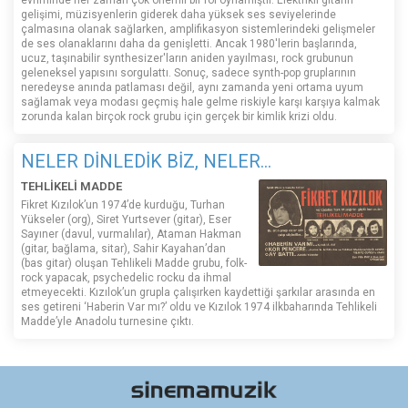
gelişimi, müzisyenlerin giderek daha yüksek ses seviyelerinde
çalmasına olanak sağlarken, amplifikasyon sistemlerindeki gelişmeler
de ses olanaklarını daha da genişletti. Ancak 1980'lerin başlarında,
ucuz, taşınabilir synthesizer'ların aniden yayılması, rock grubunun
geleneksel yapısını sorgulattı. Sonuç, sadece synth-pop gruplarının
neredeyse anında patlaması değil, aynı zamanda yeni ortama uyum
sağlamak veya modası geçmiş hale gelme riskiyle karşı karşıya kalmak
zorunda kalan birçok rock grubu için gerçek bir kimlik krizi oldu.
NELER DİNLEDİK BİZ, NELER...
TEHLİKELİ MADDE
Fikret Kızılok’un 1974’de kurduğu, Turhan
Yükseler (org), Siret Yurtsever (gitar), Eser
Sayıner (davul, vurmalılar), Ataman Hakman
(gitar, bağlama, sitar), Sahir Kayahan’dan
(bas gitar) oluşan Tehlikeli Madde grubu, folk-
rock yapacak, psychedelic rocku da ihmal
etmeyecekti. Kızılok’un grupla çalışırken kaydettiği şarkılar arasında en
ses getireni ‘Haberin Var mı?’ oldu ve Kızılok 1974 ilkbaharında Tehlikeli
Madde’yle Anadolu turnesine çıktı.