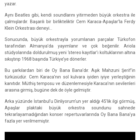
yazar.
Aynı Beatles gibi, kendi soundlarını yitirmeden büyük orkestra ile
çalmışlardır. Başarılı bir birlikteliktir Cem Karaca-Apaşlar’
la Ferdy
Klein
Orkestrası deneyi...
Sonucunda, büyük orkestrayla yorumlanan parçalar Türkofon
tarafından Almanya’da yayımlanır ve çok beğenilir. Ariola
stüdyolarında doldurulmuş yeni ‘stereo kayıtlar’ı koltuklarının altına
sıkıştırıp 1968 başında Türkiye’ye dönerler.
Bu şarkılardan biri de Oy Bana Bana’dır. Aşık Mahzuni Şerif’in
türküsüdür. Cem Karaca’nın sol kulvara iyiden iyiye yerleştiğinin
kanıtıdır. Müthiş temposu ve düzenlemesiyle Karaca’nın sevilenleri
arasına girmiş, bugüne dek de öyle gelmiştir.
Arka yüzünde İstanbul’u Dinliyorum’un yer aldığı 45’lik ilgi görmüş,
Apaşlar plaktaki büyük orkestra soundunu sahnede
tekrarlayamadığından konser repertuvarlarında Oy Bana Bana’ya
fazla yer verilmemiştir.