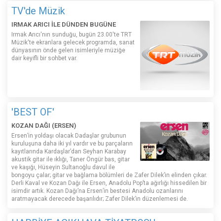
TV'de Müzik
IRMAK ARICI İLE DÜNDEN BUGÜNE
Irmak Arıcı'nın sunduğu, bugün 23.00'te TRT
Müzik'te ekranlara gelecek programda, sanat
dünyasının önde gelen isimleriyle müziğe
dair keyifli bir sohbet var.
'BEST OF'
KOZAN DAĞI (ERSEN)
Ersen’in yoldaşı olacak Dadaşlar grubunun
kuruluşuna daha iki yıl vardır ve bu parçaların
kayıtlarında Kardaşlar’dan Seyhan Karabay
akustik gitar ile ıklığı, Taner Öngür bas, gitar
ve kaşığı, Hüseyin Sultanoğlu davul ile
bongoyu çalar; gitar ve bağlama bölümleri de Zafer Dilek’in elinden çıkar.
Derli Kaval ve Kozan Dağı ile Ersen, Anadolu Pop’ta ağırlığı hissedilen bir
isimdir artık. Kozan Dağı’na Ersen’in bestesi Anadolu ozanlarını
aratmayacak derecede başarılıdır; Zafer Dilek’in düzenlemesi de.