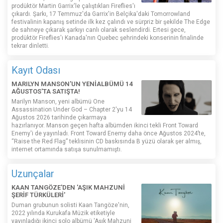
prodüktör Martin Garrix'le çalıştıkları Fireflies'ı
çıkardı. Şarkı, 17 Temmuz'da Garrix'in Belçika'daki Tomorrowland
festivalinin kapanış setinde ilk kez çalındı ​​ve sürpriz bir şekilde The Edge
de sahneye çıkarak şarkıyı canlı olarak seslendirdi. Ertesi gece,
prodüktör Fireflies'ı Kanada'nın Quebec şehrindeki konserinin finalinde
tekrar dinletti.
Kayıt Odası
MARILYN MANSON'UN YENİALBÜMÜ 14
AĞUSTOS'TA SATIŞTA!
Marilyn Manson, yeni albümü One
Assassination Under God – Chapter 2'yu 14
Ağustos 2026 tarihinde çıkarmaya
hazırlanıyor. Manson geçen hafta albümden ikinci tekli Front Toward
Enemy'i de yayınladı. Front Toward Enemy daha önce Ağustos 2024’te,
“Raise the Red Flag” teklisinin CD baskısında B yüzü olarak şer almış,
internet ortamında satışa sunulmamıştı.
Uzunçalar
KAAN TANGÖZE'DEN 'AŞIK MAHZUNİ
ŞERİF TÜRKÜLERİ'
Duman grubunun solisti Kaan Tangöze'nin,
2022 yılında Kurukafa Müzik etiketiyle
yayınladığı ikinci solo albümü 'Aşık Mahzuni