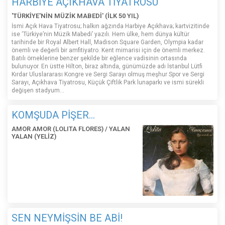
HARBİYE AÇIKHAVA TİYATROSU
'TÜRKİYE'NİN MÜZİK MABEDİ' (İLK 50 YIL)
İsmi Açık Hava Tiyatrosu; halkın ağzında Harbiye Açıkhava; kartvizitinde
ise ‘Türkiye’nin Müzik Mabedi’ yazılı. Hem ülke, hem dünya kültür
tarihinde bir Royal Albert Hall, Madison Square Garden, Olympia kadar
önemli ve değerli bir amfitiyatro. Kent mimarisi için de önemli merkez.
Batılı örneklerine benzer şekilde bir eğlence vadisinin ortasında
bulunuyor. En üstte Hilton, biraz altında, günümüzde adı İstanbul Lütfi
Kırdar Uluslararası Kongre ve Sergi Sarayı olmuş meşhur Spor ve Sergi
Sarayı, Açıkhava Tiyatrosu, Küçük Çiftlik Park lunaparkı ve ismi sürekli
değişen stadyum…
KOMŞUDA PİŞER...
AMOR AMOR (LOLITA FLORES) / YALAN
YALAN (YELİZ)
SEN NEYMİŞSİN BE ABİ!