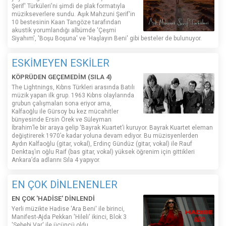
Şerif' Türküleri'ni şimdi de plak formatıyla
müzikseverlere sundu. Aşık Mahzuni Şerif'in
10 bestesinin Kaan Tangöze tarafından
akustik yorumlandığı albümde 'Çeşmi
Siyahım', 'Boşu Boşuna' ve 'Haşlayın Beni' gibi besteler de bulunuyor.
ESKİMEYEN ESKİLER
KÖPRÜDEN GEÇEMEDİM (SILA 4)
The Lightnings, Kıbrıs Türkleri arasında Batılı
müzik yapan ilk grup. 1963 Kıbrıs olaylarında
grubun çalışmaları sona eriyor ama,
Kalfaoğlu ile Gürsoy bu kez mücahitler
bünyesinde Ersin Örek ve Süleyman
İbrahim’le bir araya gelip ‘Bayrak Kuartet’i kuruyor. Bayrak Kuartet eleman
değiştirerek 1970’e kadar yoluna devam ediyor. Bu müzisyenlerden
Aydın Kalfaoğlu (gitar, vokal), Erdinç Gündüz (gitar, vokal) ile Rauf
Denktaş’ın oğlu Raif (bas gitar, vokal) yüksek öğrenim için gittikleri
Ankara’da adlarını Sıla 4 yapıyor.
EN ÇOK DİNLENENLER
EN ÇOK 'HADİSE' DİNLENDİ
Yerli müzikte Hadise 'Ara Beni' ile birinci,
Manifest-Ajda Pekkan 'Hileli' ikinci, Blok 3
'Sebebi Var' ile üçüncü oldu.