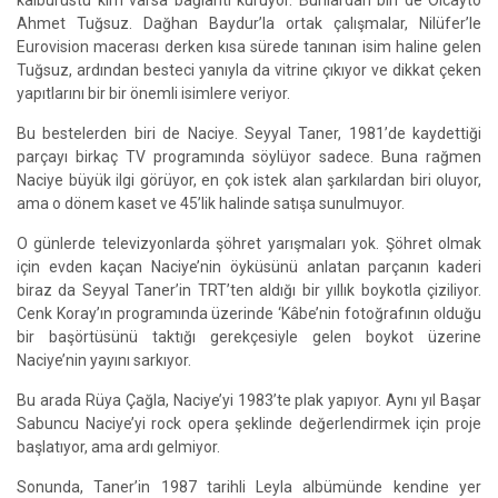
kalburüstü kim varsa bağlantı kuruyor. Bunlardan biri de Olcayto
Ahmet Tuğsuz. Dağhan Baydur’la ortak çalışmalar, Nilüfer’le
Eurovision macerası derken kısa sürede tanınan isim haline gelen
Tuğsuz, ardından besteci yanıyla da vitrine çıkıyor ve dikkat çeken
yapıtlarını bir bir önemli isimlere veriyor.
Bu bestelerden biri de Naciye. Seyyal Taner, 1981’de kaydettiği
parçayı birkaç TV programında söylüyor sadece. Buna rağmen
Naciye büyük ilgi görüyor, en çok istek alan şarkılardan biri oluyor,
ama o dönem kaset ve 45’lik halinde satışa sunulmuyor.
O günlerde televizyonlarda şöhret yarışmaları yok. Şöhret olmak
için evden kaçan Naciye’nin öyküsünü anlatan parçanın kaderi
biraz da Seyyal Taner’in TRT’ten aldığı bir yıllık boykotla çiziliyor.
Cenk Koray’ın programında üzerinde ‘Kâbe’nin fotoğrafının olduğu
bir başörtüsünü taktığı gerekçesiyle gelen boykot üzerine
Naciye’nin yayını sarkıyor.
Bu arada Rüya Çağla, Naciye’yi 1983’te plak yapıyor. Aynı yıl Başar
Sabuncu Naciye’yi rock opera şeklinde değerlendirmek için proje
başlatıyor, ama ardı gelmiyor.
Sonunda, Taner’in 1987 tarihli Leyla albümünde kendine yer