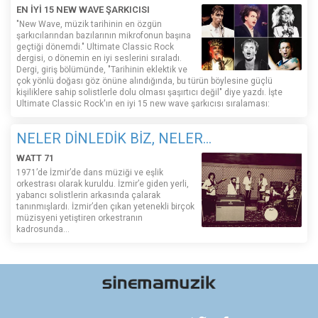
EN İYİ 15 NEW WAVE ŞARKICISI
"New Wave, müzik tarihinin en özgün
şarkıcılarından bazılarının mikrofonun başına
geçtiği dönemdi." Ultimate Classic Rock
dergisi, o dönemin en iyi seslerini sıraladı.
Dergi, giriş bölümünde, "Tarihinin eklektik ve
çok yönlü doğası göz önüne alındığında, bu türün böylesine güçlü
kişiliklere sahip solistlerle dolu olması şaşırtıcı değil" diye yazdı. İşte
Ultimate Classic Rock'ın en iyi 15 new wave şarkıcısı sıralaması:
NELER DİNLEDİK BİZ, NELER...
WATT 71
1971’de İzmir’de dans müziği ve eşlik
orkestrası olarak kuruldu. İzmir’e giden yerli,
yabancı solistlerin arkasında çalarak
tanınmışlardı. İzmir’den çıkan yetenekli birçok
müzisyeni yetiştiren orkestranın
kadrosunda...