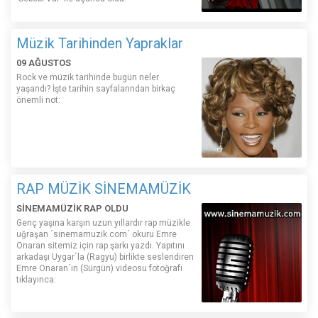
Müzik Tarihinden Yapraklar
09 AĞUSTOS
Rock ve müzik tarihinde bugün neler
yaşandı? İşte tarihin sayfalarından birkaç
önemli not:
RAP MÜZİK SİNEMAMÜZİK
SİNEMAMÜZİK RAP OLDU
Genç yaşına karşın uzun yıllardır rap müzikle
uğraşan ´sinemamuzik.com´ okuru Emre
Onaran sitemiz için rap şarkı yazdı. Yapıtını
arkadaşı Uygar´la (Ragyu) birlikte seslendiren
Emre Onaran´ın (Sürgün) videosu fotoğrafı
tıklayınca: