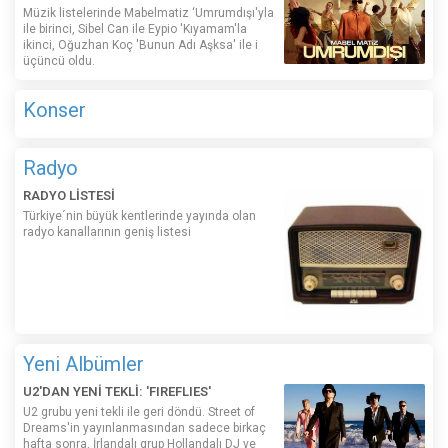
Müzik listelerinde Mabelmatiz ‘Umrumdışı'yla
ile birinci, Sibel Can ile Eypio 'Kıyamam'la
ikinci, Oğuzhan Koç 'Bunun Adı Aşksa' ile i
üçüncü oldu.
Konser
Radyo
RADYO LİSTESİ
Türkiye´nin büyük kentlerinde yayında olan
radyo kanallarının geniş listesi
Yeni Albümler
U2'DAN YENİ TEKLİ: 'FIREFLIES'
U2 grubu yeni tekli ile geri döndü. Street of
Dreams'in yayınlanmasından sadece birkaç
hafta sonra, İrlandalı grup Hollandalı DJ ve