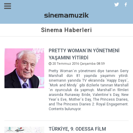
Sinema Haberleri
PRETTY WOMAN´IN YÖNETMENİ
YAŞAMINI YİTİRDİ
20 Temmuz 2016 Çarşamba 08:59
Pretty Woman´ın yönetmeni diye tanınan Gerry
Marshall dün 81 yaşında yaşamını yitirdi.
sinemanın yanında TV ekranında ´Happy Days´,
´Mork and Mindy´ gibi dizilerle tanınan Marshall
´ın oyunculuk da yapmıştı. Marshall´ın filmleri
arasında Runaway Bride, Valentine´s Day, New
Year´s Eve, Mother´s Day, The Princess Diaries,
and The Princess Diaries 2: Royal Engagement.
Contents bulunuyor.
TÜRKİYE, 9. ODESSA FİLM