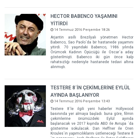
HECTOR BABENCO YAŞAMINI
YİTİRDİ
14 Temmuz 2016 Perşembe 18:26
Arjantin asıllı Brezilyalı yönetmen Hector
Babenco, Sao Paolo´da bir hastanede yaşamını
yitirdi. 70 yaşındaki Babenco, 1986 yılında
Örümcek Kadının Öpücüğü ile Oscar´a aday
gösterilmişti. Babenco iki gün önce kalp
rahatsızlığı nedeniyle hastanede tedavi altına
alınmıştı.
TESTERE 8´İN ÇEKİMLERİNE EYLÜL
AYINDA BAŞLANIYOR
14 Temmuz 2016 Perşembe 13:43
Testere 8´le ilgili yeni haberler Hollywood
basınında yer almaya başladı. buna göre, filmin
çekimlerine önümüzdeki Eylül ayında
başlanacak ve 2017 kışında ABD ile Avrupa ´da
gösterime sokulacak. Dan Heffner ile Oren
Kroules´in yapımcılıklarını üstleneceği Testere 8