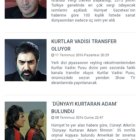
İstanbul Vergi Dairesi Başkanlığı, 2015 yılının
Türkiye genelinde en çok vergi ödeyecek
isimlerini açıkladı. Hürriyet Gazetesi´nin
haberine göre 100 kişilik listede sanat
dünyasından sadece üç isim yer aldı.
KURTLAR VADİSİ TRANSFER
OLUYOR
11 Temmuz 2016 Pazartesi 20:29
Yerli dizi piyasasının reyting rekortmenlerinden
Kurtlar Vadisi Pusu dizisi yeni sezonda farklı
kanala transfer oluyor. Kurtlar Vadisi Pusu,
önümüzdeki sezon yeniden Show TV
ekranlarında yayınlanacak.
´DÜNYAYI KURTARAN ADAM´
BULUNDU
08 Temmuz 2016 Cuma 22:47
Hürriyet´te yer alan habere göre, Cüneyt Arkın’ın
´Dünyayı Kurtaran Adam filminin´ 35 mm’lik
orijinal kopyası bulundu Amerikalı bir sinema