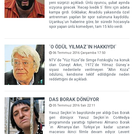
yeni sürprizi açıkladı. Ünlü oyuncu, şubat ayında
vizyona girecek ´Recep İvedik 5´ filmi için adeta
kampa girdi. Gökbakar, Anadolu yakasında özel
antrenman yapılan bir spor salonuna kaydoldu.
Uçankuş´un haberine göre; bir süredir hocasıyla
spor yapan ünlü komedyen, tam 15 kilo verdi.
´O ÖDÜL YILMAZ´IN HAKKIYDI´
06 Temmuz 2016 Çarşamba 17:50
NTV´de "Yüz Yüze"de Simge Fıstıkoğlu´na konuk
olan Cüneyt Arkın, 1972´de Yılmaz Güney´e
siyasi nedenlerle verilmeyen "Altın Koza"
ödülünü, kendisine teklif edildiğinde neden
reddettiğini de açıkladı.
DAS BORAK DÖNÜYOR
05 Temmuz 2016 Salı 22:11
Yavuz Seçkin´in başrolünde yer aldığı Das Borak
geri dönüyor. Yavuz Seçkin´in Co-Medya
programında yarattığı tiplemesi Almancı Borak
´ın Almanya´dan Türkiye´ye kadar uzanan
macerası ikinci filmle devam ediyor. Levent