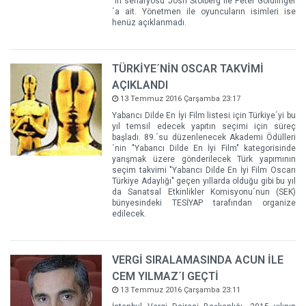
´in senaryosu Josh Stolberg ile Peter Goldfinger
´a ait. Yönetmen ile oyuncuların isimleri ise
henüz açıklanmadı.
TÜRKİYE´NİN OSCAR TAKVİMİ
AÇIKLANDI
13 Temmuz 2016 Çarşamba 23:17
Yabancı Dilde En İyi Film listesi için Türkiye´yi bu
yıl temsil edecek yapıtın seçimi için süreç
başladı. 89.´su düzenlenecek Akademi Ödülleri
´nin "Yabancı Dilde En İyi Film" kategorisinde
yarışmak üzere gönderilecek Türk yapımının
seçim takvimi "Yabancı Dilde En İyi Film Oscarı
Türkiye Adaylığı" geçen yıllarda olduğu gibi bu yıl
da Sanatsal Etkinlikler Komisyonu´nun (SEK)
bünyesindeki TESİYAP tarafından organize
edilecek.
VERGİ SIRALAMASINDA ACUN İLE
CEM YILMAZ´I GEÇTİ
13 Temmuz 2016 Çarşamba 23:11