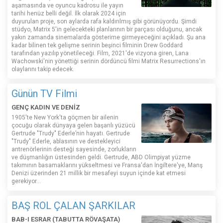
aşamasında ve oyuncu kadrosu ile yayın
tarihi henüz belli değil. İlk olarak 2024 için
duyurulan proje, son aylarda rafa kaldırılmış gibi görünüyordu. Şimdi
stüdyo, Matrix 5'in gelecekteki planlarının bir parçası olduğunu, ancak
yakın zamanda sinemalarda gösterime girmeyeceğini açıkladı. Şu ana
kadar bilinen tek gelişme serinin beşinci filminin Drew Goddard
tarafından yazılıp yönetileceği. Film, 2021'de vizyona giren, Lana
Wachowski'nin yönettiği serinin dördüncü filmi Matrix Resurrections'ın
olaylarını takip edecek.
Günün TV Filmi
GENÇ KADIN VE DENİZ
1905'te New York'ta göçmen bir ailenin
çocuğu olarak dünyaya gelen başarılı yüzücü
Gertrude "Trudy" Ederle’nin hayatı. Gertrude
"Trudy" Ederle, ablasının ve destekleyici
antrenörlerinin desteği sayesinde, zorlukların
ve düşmanlığın üstesinden geldi. Gertrude, ABD Olimpiyat yüzme
takımının basamaklarını yükseltmesi ve Fransa'dan İngiltere'ye, Manş
Denizi üzerinden 21 millik bir mesafeyi suyun içinde kat etmesi
gerekiyor...
BAŞ ROL ÇALAN ŞARKILAR
BAB-I ESRAR (TABUTTA RÖVAŞATA)