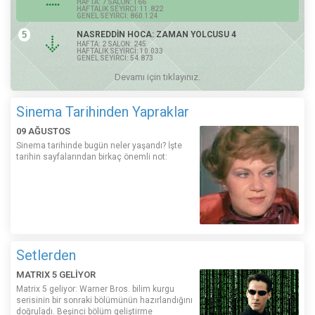
HAFTA: 7 SALON: 166
HAFTALIK SEYİRCİ: 11.822
GENEL SEYİRCİ: 860.124
5
NASREDDİN HOCA: ZAMAN YOLCUSU 4
HAFTA: 2 SALON: 245
HAFTALIK SEYİRCİ: 10.033
GENEL SEYİRCİ: 54.873
Devamı için tıklayınız.
Sinema Tarihinden Yapraklar
09 AĞUSTOS
Sinema tarihinde bugün neler yaşandı? İşte
tarihin sayfalarından birkaç önemli not:
Setlerden
MATRIX 5 GELİYOR
Matrix 5 geliyor: Warner Bros. bilim kurgu
serisinin bir sonraki bölümünün hazırlandığını
doğruladı. Beşinci bölüm geliştirme