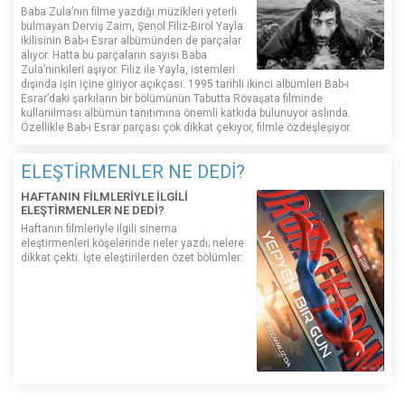
Baba Zula’nın filme yazdığı müzikleri yeterli
bulmayan Derviş Zaim, Şenol Filiz-Birol Yayla
ikilisinin Bab-ı Esrar albümünden de parçalar
alıyor. Hatta bu parçaların sayısı Baba
Zula’nınkileri aşıyor. Filiz ile Yayla, istemleri
dışında işin içine giriyor açıkçası. 1995 tarihli ikinci albümleri Bab-ı
Esrar’daki şarkıların bir bölümünün Tabutta Rövaşata filminde
kullanılması albümün tanıtımına önemli katkıda bulunuyor aslında.
Özellikle Bab-ı Esrar parçası çok dikkat çekiyor, filmle özdeşleşiyor.
ELEŞTİRMENLER NE DEDİ?
HAFTANIN FİLMLERİYLE İLGİLİ
ELEŞTİRMENLER NE DEDİ?
Haftanın filmleriyle ilgili sinema
eleştirmenleri köşelerinde neler yazdı; nelere
dikkat çekti. İşte eleştirilerden özet bölümler: