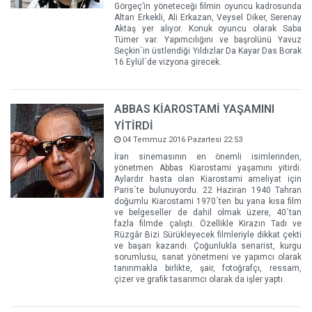
Görgeç’in yöneteceği filmin oyuncu kadrosunda
Altan Erkekli, Ali Erkazan, Veysel Diker, Serenay
Aktaş yer alıyor. Konuk oyuncu olarak Saba
Tümer var. Yapımcılığını ve başrolünü Yavuz
Seçkin´in üstlendiği Yıldızlar Da Kayar Das Borak
16 Eylül´de vizyona girecek.
ABBAS KİAROSTAMİ YAŞAMINI
YİTİRDİ
04 Temmuz 2016 Pazartesi 22:53
İran sinemasının en önemli isimlerinden,
yönetmen Abbas Kiarostami yaşamını yitirdi.
Aylardır hasta olan Kiarostami ameliyat için
Paris´te bulunuyordu. 22 Haziran 1940 Tahran
doğumlu Kiarostami 1970´ten bu yana kısa film
ve belgeseller de dahil olmak üzere, 40´tan
fazla filmde çalıştı. Özellikle Kirazın Tadı ve
Rüzgâr Bizi Sürükleyecek filmleriyle dikkat çekti
ve başarı kazandı. Çoğunlukla senarist, kurgu
sorumlusu, sanat yönetmeni ve yapımcı olarak
tanınmakla birlikte, şair, fotoğrafçı, ressam,
çizer ve grafik tasarımcı olarak da işler yaptı.