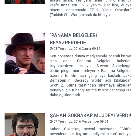
araştırmacısı, Yeşilçam tarihi için önemli bir
keşfe imza attı. 1982 yapımı kült film, dünya
sinema camiasında “Türk Yıldız Savaşları”
(Turkish StarWars) olarak da biliniyor.
´PANAMA BELGELERİ´
BEYAZPERDEDE
08 Temmuz 2016 Cuma 09:19
Son dönemde dünya medyasında önemli bir yer
işgal eden Panama Belgeleri haberleri
beyazperdeye taşınıyor. Steven Soderbergh
bütün programını erteleyerek Panama Belgeleri
üzerine bir film için çalışmaya başladı. Jake
Bernstein´ın "Secrecy World” adlı kitabından
Scott Z. Burns tarafından sinemaya aktarılan
senaryo için n hangi tarihte motor deneceği ise
daha açıklanmadı.
ŞAHAN GÖKBAKAR MÜJDEYİ VERDİ!
07 Temmuz 2016 Perşembe 09:04
Şahan Gökbakar, sosyal medyadan "Bütün
sevenlerimize bayram hediyesi olsun" notuyla