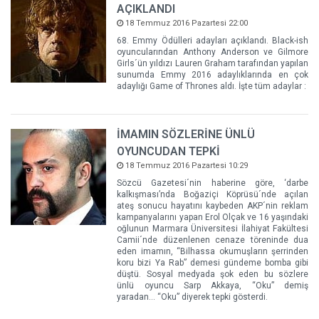
AÇIKLANDI
18 Temmuz 2016 Pazartesi 22:00
68. Emmy Ödülleri adayları açıklandı. Black-ish
oyuncularından Anthony Anderson ve Gilmore
Girls´ün yıldızı Lauren Graham tarafından yapılan
sunumda Emmy 2016 adaylıklarında en çok
adaylığı Game of Thrones aldı. İşte tüm adaylar :
İMAMIN SÖZLERİNE ÜNLÜ
OYUNCUDAN TEPKİ
18 Temmuz 2016 Pazartesi 10:29
Sözcü Gazetesi´nin haberine göre, ‘darbe
kalkışması’nda Boğaziçi Köprüsü´nde açılan
ateş sonucu hayatını kaybeden AKP´nin reklam
kampanyalarını yapan Erol Olçak ve 16 yaşındaki
oğlunun Marmara Üniversitesi İlahiyat Fakültesi
Camii´nde düzenlenen cenaze töreninde dua
eden imamın, “Bilhassa okumuşların şerrinden
koru bizi Ya Rab” demesi gündeme bomba gibi
düştü. Sosyal medyada şok eden bu sözlere
ünlü oyuncu Sarp Akkaya, “Oku” demiş
yaradan… “Oku” diyerek tepki gösterdi.