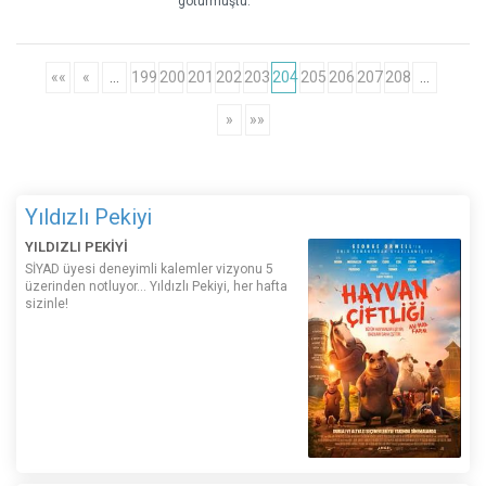
götürmüştü.
««
«
…
199
200
201
202
203
204
205
206
207
208
…
»
»»
Yıldızlı Pekiyi
YILDIZLI PEKİYİ
SİYAD üyesi deneyimli kalemler vizyonu 5
üzerinden notluyor... Yıldızlı Pekiyi, her hafta
sizinle!