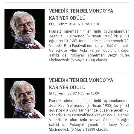
VENEDİK´TEN BELMONDO´YA
KARİYER ÖDÜLÜ
15 Temmuz 2016 Cuma 16:10
Fransız sinemasının en ünlü oyuncularından
Jean-Paul Belmondo (9 Nisan 1933) bu yıl 31
ağustos-10 Eylül tarihlerinde düzenlenecek 73.
Venedik Film Festivali´nde kariyer ödülü alacak.
Venedik´te Altın Asla kariyer ödülünün diğer
sahibi de Polonyalı yönetmen Jerzy Yürek
Skolimowski (5 Mayıs 1938) olacak.
VENEDİK´TEN BELMONDO´YA
KARİYER ÖDÜLÜ
15 Temmuz 2016 Cuma 16:09
Fransız sinemasının en ünlü oyuncularından
Jean-Paul Belmondo (9 Nisan 1933) bu yıl 31
ağustos-10 Eylül tarihlerinde düzenlenecek 73.
Venedik Film Festivali´nde kariyer ödülü alacak.
Venedik´te Altın Asla kariyer ödülünün diğer
sahibi de Polonyalı yönetmen Jerzy Yürek
Skolimowski (5 Mayıs 1938) olacak.