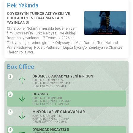
Pek Yakında
ODYSSEY'İN TÜRKÇE ALT YAZILI VE
DUBLAJLI YENİ FRAGMANLARI
YAYINLANDI
Christopher Nolan’ın merakla beklenen yeni
filmi Odyssey'in Türkçe alt yazılı ve dublajlı
fragmanı yayınlandı. 17 Temmuz 2026’da
Türkiye'de gösterime girecek Odyssey’de Matt Damon, Tom Holland,
Anne Hathaway, Robert Pattinson, Lupita Nyong’o, Zendaya ve Charlize
Theron rol alıyor.
Box Office
1
ÖRÜMCEK-ADAM: YEPYENİ BİR GÜN
HAFTA: 1 SALON: 1174
HAFTALIK SEYİRCİ: 725.411
GENEL SEYİRCİ: 725.411
2
ODYSSEY
HAFTA: 3 SALON: 588
HAFTALIK SEYİRCİ: 129.337
GENEL SEYİRCİ: 1.039.973
3
MİNYONLAR VE CANAVARLAR
HAFTA: 5 SALON: 243
HAFTALIK SEYİRCİ: 17.502
GENEL SEYİRCİ: 440.896
4
OYUNCAK HİKAYESİ 5