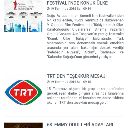
FESTİVALİ´NDE KONUK ÜLKE
19 Temmuz 2016 Salı 09:39
Doğu Avrupa´nın en önemli film festivallerinden
biri kabul edilen, 15-23 Temmuz´da düzenlenen
9. Odessa Film Festivali´nde Türkiye konuk ülke.
Küratörlüğünü Uluslararası Sinema Yazarları
Örgütü Başkanı Alin Taşçıyan´ın yaptığı festivalin
"Konuk Ülke Türkiye" bölümünde, Türk
sinemasının son dönemdeki önemli örnekleri
arasında yer alan, bakanlığın destek verdiği
"Kelebeğin Rüyası", "Albüm", "Sarmaşık" ve
"Kalandar Soğuğu"nun gösterimi yapılıyor.
TRT´DEN TEŞEKKÜR MESAJI
19 Temmuz 2016 Salı 09:15
15 Temmuz akşamı bir grup asker tarafından
gerçekleşen darbe girişimi sırasında binalarına
askerler tarafından el konulan ve darbe bildirisi
okunan TRT´den teşekkür mesajı geldi.
68. EMMY ÖDÜLLERİ ADAYLARI