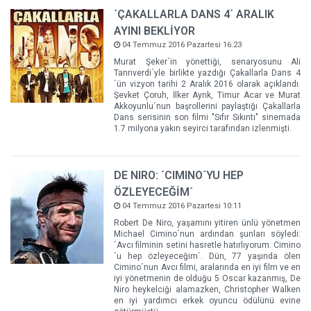
´ÇAKALLARLA DANS 4´ ARALIK
AYINI BEKLİYOR
04 Temmuz 2016 Pazartesi 16:23
Murat Şeker´in yönettiği, senaryosunu Ali
Tanrıverdi´yle birlikte yazdığı Çakallarla Dans 4
´ün vizyon tarihi 2 Aralık 2016 olarak açıklandı.
Şevket Çoruh, İlker Ayrık, Timur Acar ve Murat
Akkoyunlu´nun başrollerini paylaştığı Çakallarla
Dans serisinin son filmi "Sıfır Sıkıntı" sinemada
1.7 milyona yakın seyirci tarafından izlenmişti.
DE NIRO: ´CIMINO´YU HEP
ÖZLEYECEĞİM´
04 Temmuz 2016 Pazartesi 10:11
Robert De Niro, yaşamını yitiren ünlü yönetmen
Michael Cimino´nun ardından şunları söyledi:
´Avcı filminin setini hasretle hatırlıyorum. Cimino
´u hep özleyeceğim´. Dün, 77 yaşında ölen
Cimino´nun Avcı filmi, aralarında en iyi film ve en
iyi yönetmenin de olduğu 5 Oscar kazanmış, De
Niro heykelciği alamazken, Christopher Walken
en iyi yardımcı erkek oyuncu ödülünü evine