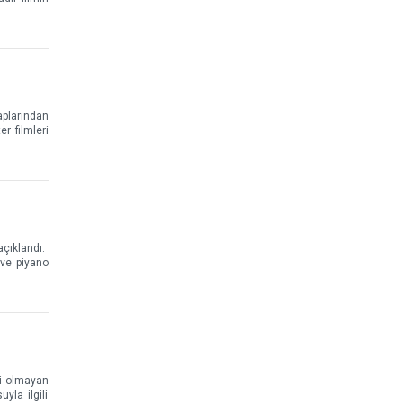
aplarından
r filmleri
çıklandı.
 ve piyano
li olmayan
yla ilgili