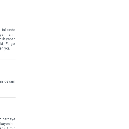
l Hakkında
oşanmanın
nlık yapan
ki, Fargo,
eniyor.
rin devam
az perdeye
ikayesinin
dlı filmin