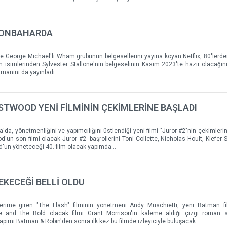
SONBAHARDA
 George Michael'lı Wham grubunun belgesellerini yayına koyan Netflix, 80'lerd
 isimlerinden Sylvester Stallone'nin belgeselinin Kasım 2023'te hazır olacağın
agmanını da yayınladı.
ASTWOOD YENİ FİLMİNİN ÇEKİMLERİNE BAŞLADI
'da, yönetmenliğini ve yapımcılığını üstlendiği yeni filmi "Juror #2"nin çekimlerin
n son filmi olacak Juror #2 başrollerini Toni Collette, Nicholas Hoult, Kiefer 
d'un yöneteceği 40. film olacak yapımda...
EKECEĞİ BELLİ OLDU
erime giren "The Flash" filminin yönetmeni Andy Muschietti, yeni Batman fi
e and the Bold olacak filmi Grant Morrison'ın kaleme aldığı çizgi roman s
apımı Batman & Robin'den sonra ilk kez bu filmde izleyiciyle buluşacak.