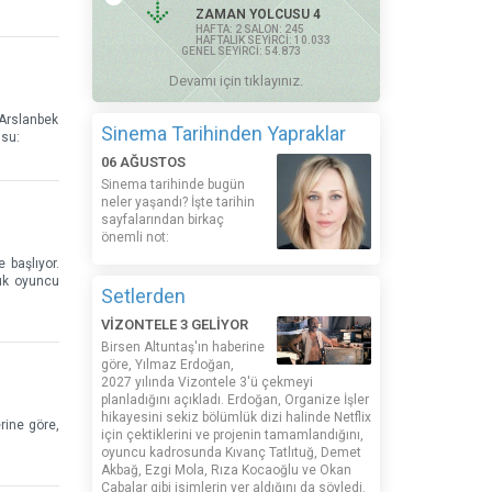
ZAMAN YOLCUSU 4
HAFTA: 2 SALON: 245
HAFTALIK SEYİRCİ: 10.033
GENEL SEYİRCİ: 54.873
Devamı için tıklayınız.
 Arslanbek
Sinema Tarihinden Yapraklar
usu:
06 AĞUSTOS
Sinema tarihinde bugün
neler yaşandı? İşte tarihin
sayfalarından birkaç
önemli not:
 başlıyor.
nuk oyuncu
Setlerden
VİZONTELE 3 GELİYOR
Birsen Altuntaş'ın haberine
göre, Yılmaz Erdoğan,
2027 yılında Vizontele 3'ü çekmeyi
planladığını açıkladı. Erdoğan, Organize İşler
hikayesini sekiz bölümlük dizi halinde Netflix
rine göre,
için çektiklerini ve projenin tamamlandığını,
oyuncu kadrosunda Kıvanç Tatlıtuğ, Demet
Akbağ, Ezgi Mola, Rıza Kocaoğlu ve Okan
Çabalar gibi isimlerin yer aldığını da söyledi.