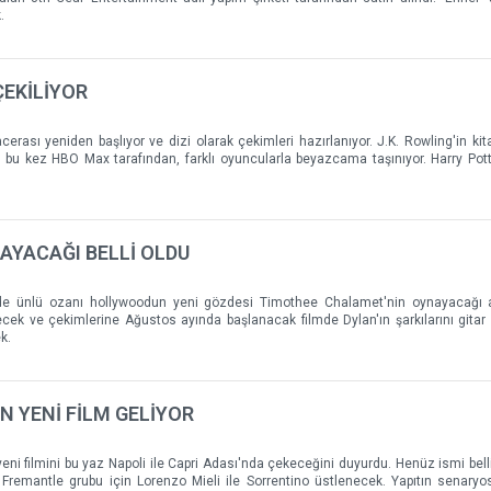
.
ÇEKİLİYOR
erası yeniden başlıyor ve dizi olarak çekimleri hazırlanıyor. J.K. Rowling'in kit
bu kez HBO Max tarafından, farklı oyuncularla beyazcama taşınıyor. Harry Potte
NAYACAĞI BELLİ OLDU
inde ünlü ozanı hollywoodun yeni gözdesi Timothee Chalamet'nin oynayacağı a
ek ve çekimlerine Ağustos ayında başlanacak filmde Dylan'ın şarkılarını gitar
ek.
 YENİ FİLM GELİYOR
eni filmini bu yaz Napoli ile Capri Adası'nda çekeceğini duyurdu. Henüz ismi bel
 Fremantle grubu için Lorenzo Mieli ile Sorrentino üstlenecek. Yapıtın senaryosu