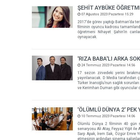
ŞEHİT AYBÜKE ÖĞRETME
07 Ağustos 2023 Pazartesi 15:29
2017’de görev yaptığı Batman’da terö
filminin oyuncu kadrosu tamamlandı.
öğretmeni Nihayet Şahin’in canl
oynayacak.
'RIZA BABA'LI ARKA SO
24 Temmuz 2023 Pazartesi 14:56
17 sezon zirvedeki yerini bırakma
yayınlanacak. D Media tarafından ç
Türker İnanoğlu’nun sağlık sorunları
ve Kerimhan Duman gibi oyuncular d
'ÖLÜMLÜ DÜNYA 2' PEK 
10 Temmuz 2023 Pazartesi 14:06
Ölümlü Dünya 2 filminin 40 gün süre
senaryosu Ali Atay, Feyyaz Yiğit ile
Sarp Apak, İrem Sak, Özgür Emre Yıld
etmesinin ardından sinema salonlar