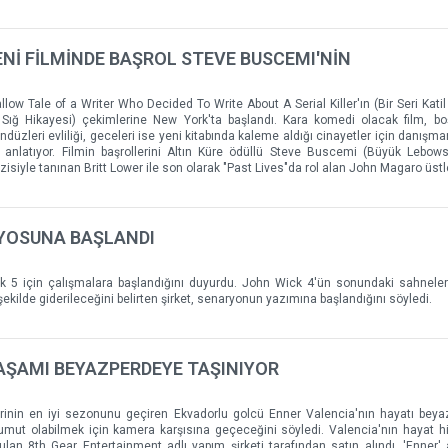
ENİ FİLMİNDE BAŞROL STEVE BUSCEMI'NİN
allow Tale of a Writer Who Decided To Write About A Serial Killer'ın (Bir Seri Kati
Sığ Hikayesi) çekimlerine New York'ta başlandı. Kara komedi olacak film, b
üzleri evliliği, geceleri ise yeni kitabında kaleme aldığı cinayetler için danışma
nı anlatıyor. Filmin başrollerini Altın Küre ödüllü Steve Buscemi (Büyük Lebows
zisiyle tanınan Britt Lower ile son olarak "Past Lives"da rol alan John Magaro üstl
RYOSUNA BAŞLANDI
k 5 için çalışmalara başlandığını duyurdu. John Wick 4'ün sonundaki sahnele
 şekilde giderileceğini belirten şirket, senaryonun yazımına başlandığını söyledi.
AŞAMI BEYAZPERDEYE TAŞINIYOR
erinin en iyi sezonunu geçiren Ekvadorlu golcü Enner Valencia'nın hayatı bey
 umut olabilmek için kamera karşısına geçeceğini söyledi. Valencia'nın hayat h
an 8th Gear Entertainment adlı yapım şirketi tarafından satın alındı. 'Enner' a