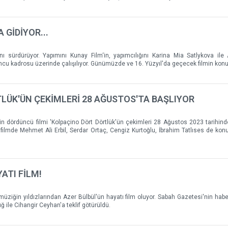
 GİDİYOR...
ını sürdürüyor. Yapımını Kunay Film‘in, yapımcılığını Karina Mia Satlykova ile
uncu kadrosu üzerinde çalışılıyor. Günümüzde ve 16. Yüzyıl'da geçecek filmin kon
LÜK'ÜN ÇEKİMLERİ 28 AĞUSTOS'TA BAŞLIYOR
n dördüncü filmi 'Kolpaçino Dört Dörtlük'ün çekimleri 28 Ağustos 2023 tarihinde
ilmde Mehmet Ali Erbil, Serdar Ortaç, Cengiz Kurtoğlu, İbrahim Tatlıses de ko
ATI FİLM!
müziğin yıldızlarından Azer Bülbül'ün hayatı film oluyor. Sabah Gazetesi'nin habe
ğ ile Cihangir Ceyhan'a teklif götürüldü.