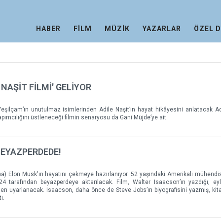
HABER
FİLM
MÜZİK
YAZARLAR
ÖZEL 
 NAŞİT FİLMİ' GELİYOR
şilçam’ın unutulmaz isimlerinden Adile Naşit’in hayat hikâyesini anlatacak Adi
pımcılığını üstleneceği filmin senaryosu da Gani Müjde’ye ait.
BEYAZPERDEDE!
a) Elon Musk'ın hayatını çekmeye hazırlanıyor. 52 yaşındaki Amerikalı mühendis
24 tarafından beyazperdeye aktarılacak. Film, Walter Isaacson’ın yazdığı, ey
en uyarlanacak. Isaacson, daha önce de Steve Jobs’ın biyografisini yazmış, kit
ı.