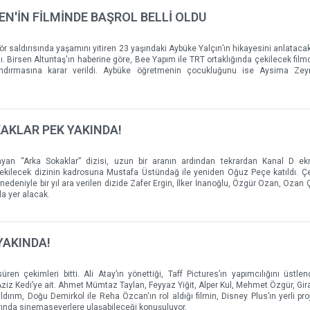
N'İN FİLMİNDE BAŞROL BELLİ OLDU
r saldırısında yaşamını yitiren 23 yaşındaki Aybüke Yalçın’ın hikayesini anlataca
 Birsen Altuntaş'ın haberine göre, Bee Yapım ile TRT ortaklığında çekilecek fil
andırmasına karar verildi. Aybüke öğretmenin çocukluğunu ise Aysima Zeyn
KAKLAR PEK YAKINDA!
yan “Arka Sokaklar” dizisi, uzun bir aranın ardından tekrardan Kanal D ekr
ekilecek dizinin kadrosuna Mustafa Üstündağ ile yeniden Oğuz Peçe katıldı. Ç
 nedeniyle bir yıl ara verilen dizide Zafer Ergin, İlker İnanoğlu, Özgür Ozan, Ozan
a yer alacak.
YAKINDA!
n çekimleri bitti. Ali Atay’ın yönettiği, Taff Pictures’ın yapımcılığını üstlend
 Aziz Kedi’ye ait. Ahmet Mümtaz Taylan, Feyyaz Yiğit, Alper Kul, Mehmet Özgür, Gira
ırım, Doğu Demirkol ile Reha Özcan‘ın rol aldığı filmin, Disney Plus’ın yerli proje
ında sinemaseverlere ulaşabileceği konuşuluyor.