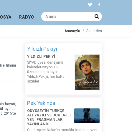
DOSYA
RADYO
Anasayfa
Setlerden
Yıldızlı Pekiyi
YILDIZLI PEKİYİ
SİYAD üyesi deneyimli
le filmini
kalemler vizyonu 5
üzerinden notluyor...
Yıldızlı Pekiyi, her hafta
sizinle!
Pek Yakında
in hayatı,
lül ayında
ODYSSEY'İN TÜRKÇE
ap 2015’te
ALT YAZILI VE DUBLAJLI
YENİ FRAGMANLARI
YAYINLANDI
Christopher Nolan’ın merakla beklenen yeni