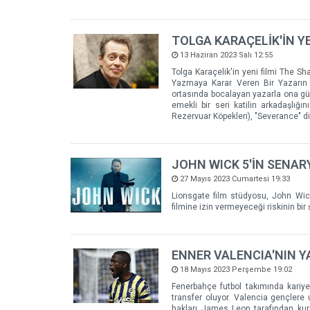
TOLGA KARAÇELİK'İN Y
13 Haziran 2023 Salı 12:55
Tolga Karaçelik'in yeni filmi The Sh
Yazmaya Karar Veren Bir Yazarın 
ortasında bocalayan yazarla ona günd
emekli bir seri katilin arkadaşlığı
Rezervuar Köpekleri), "Severance" di
JOHN WICK 5'İN SENA
27 Mayıs 2023 Cumartesi 19:33
Lionsgate film stüdyosu, John Wic
filmine izin vermeyeceği riskinin bir
ENNER VALENCIA'NIN Y
18 Mayıs 2023 Perşembe 19:02
Fenerbahçe futbol takımında kariy
transfer oluyor. Valencia gençlere
hakları James Leon tarafından kurul