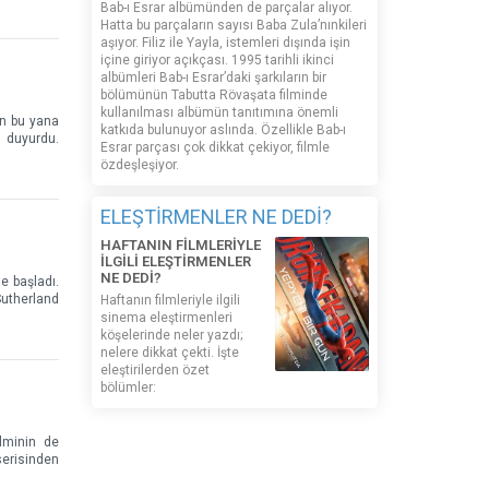
Bab-ı Esrar albümünden de parçalar alıyor.
Hatta bu parçaların sayısı Baba Zula’nınkileri
aşıyor. Filiz ile Yayla, istemleri dışında işin
içine giriyor açıkçası. 1995 tarihli ikinci
albümleri Bab-ı Esrar’daki şarkıların bir
bölümünün Tabutta Rövaşata filminde
kullanılması albümün tanıtımına önemli
en bu yana
katkıda bulunuyor aslında. Özellikle Bab-ı
ı duyurdu.
Esrar parçası çok dikkat çekiyor, filmle
özdeşleşiyor.
ELEŞTİRMENLER NE DEDİ?
HAFTANIN FİLMLERİYLE
İLGİLİ ELEŞTİRMENLER
NE DEDİ?
e başladı.
Sutherland
Haftanın filmleriyle ilgili
sinema eleştirmenleri
köşelerinde neler yazdı;
nelere dikkat çekti. İşte
eleştirilerden özet
bölümler:
lminin de
erisinden