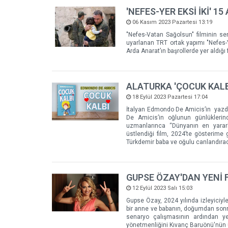
'NEFES-YER EKSİ İKİ' 
06 Kasım 2023 Pazartesi 13:19
"Nefes-Vatan Sağolsun" filminin s
uyarlanan TRT ortak yapımı "Nefes-Ye
Arda Anarat’ın başrollerde yer aldığı 
ALATURKA 'ÇOCUK KALB
18 Eylül 2023 Pazartesi 17:04
İtalyan Edmondo De Amicis’in yazdığ
De Amicis’in oğlunun günlüklerind
uzmanlarınca “Dünyanın en yararlı
üstlendiği film, 2024’te gösterime
Türkdemir baba ve oğulu canlandıra
GUPSE ÖZAY'DAN YENİ F
12 Eylül 2023 Salı 15:03
Gupse Özay, 2024 yılında izleyiciyle
bir anne ve babanın, doğumdan sonra
senaryo çalışmasının ardından ye
yönetmenliğini Kıvanç Baruönü'nün ü