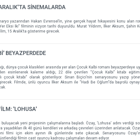
15 ARALIK'TA SİNEMALARDA
enaryo yazarından Hakan Evrensel’in, yine gerçek hayat hikayesini konu alan 
r Eksi İki" filminin vizyon tarihi duyuruldu. Murat Yıldırım, İlker Aksum, Şahin K
film, 15 Aralık’ta gösterime girecek.
İ' BEYAZPERDEDE
ı, dünya çocuk klasikleri arasında yer alan Çocuk Kalbi romanı beyazperdeye uy
en esinlenerek kaleme aldığı, 22 dile çevrilen “Çocuk Kalbi” kitabı eğitim
 çocuk kitabı” olarak gösteriliyor. Sinan Biçici’nin senaryosunu yazıp yöne
 girecek. Filmde, ünlü oyuncu İlker Aksum ile “Hadi Be Oğlum”da başrolü oyna
cak.
İLM: 'LOHUSA'
 buluşacak yeni projesinin çalışmalarına başladı. Özay, 'Lohusa' adını verdiği so
 yaşadıkları ilk 40 günü kendileri ve arkadaş çevreleri üzerinden anlatacak. Özay
ni filmi için ekim ayının ilk günlerinde sete çıkacak. Senaryosunu Özay'ın
stlendiği filmin cast oyuncu kadrosu çalışmaları devam ediyor.