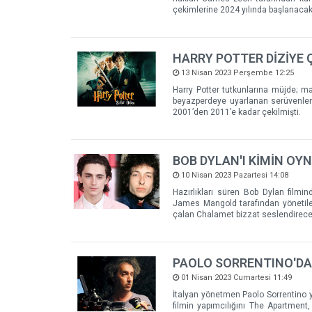
çekimlerine 2024 yılında başlanacak
HARRY POTTER DİZİYE 
13 Nisan 2023 Perşembe 12:25
Harry Potter tutkunlarına müjde; mac
beyazperdeye uyarlanan serüvenler 
2001’den 2011’e kadar çekilmişti.
BOB DYLAN'I KİMİN OY
10 Nisan 2023 Pazartesi 14:08
Hazırlıkları süren Bob Dylan film
James Mangold tarafından yönetilec
çalan Chalamet bizzat seslendirec
PAOLO SORRENTINO'DAN
01 Nisan 2023 Cumartesi 11:49
İtalyan yönetmen Paolo Sorrentino y
filmin yapımcılığını The Apartment,