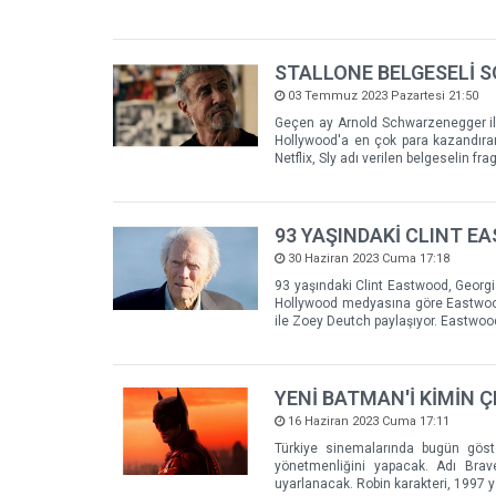
STALLONE BELGESELİ 
03 Temmuz 2023 Pazartesi 21:50
Geçen ay Arnold Schwarzenegger ile
Hollywood'a en çok para kazandıran
Netflix, Sly adı verilen belgeselin fr
93 YAŞINDAKİ CLINT E
30 Haziran 2023 Cuma 17:18
93 yaşındaki Clint Eastwood, Georgia
Hollywood medyasına göre Eastwood'u
ile Zoey Deutch paylaşıyor. Eastwoo
YENİ BATMAN'İ KİMİN Ç
16 Haziran 2023 Cuma 17:11
Türkiye sinemalarında bugün göst
yönetmenliğini yapacak. Adı Brav
uyarlanacak. Robin karakteri, 1997 y