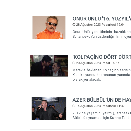
ONUR ÜNLÜ '16. YÜZYIL'A
28 Ağustos 2023 Pazartesi 12:04
Onur Ünlü yeni filminin hazırlıklar
Sultanbekov’un üstlendiği filmin oy
'KOLPAÇİNO DÖRT DÖRT
20 Ağustos 2023 Pazar 14:57
Merakla beklenen Kolpaçino serisini
Klasik oyuncu kadrosunun yanında f
olarak yer alacak.
AZER BÜLBÜL'ÜN DE HAY
14 Ağustos 2023 Pazartesi 11:47
2012'de yaşamını yitirmiş, arabesk 
Bülbül'ü oynaması için Kıvanç Tatlıtu