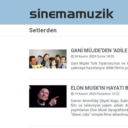
Setlerden
GANİ MÜJDE'DEN 'ADİLE
24 Kasım 2023 Cuma 18:02
Gani Müjde Türk Tiyatrosu’nun ve Ye
çekmeye hazırlanıyor. BKM Film’in ya
ELON MUSK'IN HAYATI 
13 Kasım 2023 Pazartesi 15:22
Darren Aronofsky (Siyah Kuğu, Balin
film ve televizyon yapım şirketi A
yayımlanan Elon Musk biyografisind
"Steve Jobs" ismiyle filme aktarılmışt