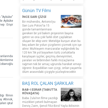
Günün TV Filmi
İNCE SARI ÇİZGİ
k “Aybüke”
mde Aybüke
Bir mühendis, Antonio'yu
ep Erişir
San Luis Potos'ta 15
günde tamamlanması
gereken bir yol bakım projesinin başına
getirir ve ona çok farklı dört çaylaktan
oluşan bir ekip verir. Meteliğe kurşun atan bu
beş adam bir yolun çizgilerini çizmek için işe
alınır. Muhteşem manzaralar eşliğindeki bu
120 km.'lik yol boyarken türlü zorluklarla
anlarında
karşılaşan işçiler, geçmiş deneyimleri,
ekimlerine
yaraları ve birbirinden farklı mizaçlarına
 Çobanoğlu
rağmen tek bir amaç uğrunda hareket emeyi
öğrenir. Boyadıkları sarı çizgi, onları yaşamla
ölüm arasındaki çizgiyle yüzleştirecektir.
BAŞ ROL ÇALAN ŞARKILAR
BAB-I ESRAR (TABUTTA
RÖVAŞATA)
iği filmin
Baba Zula’nın filme yazdığı
y Altınok,
müzikleri yeterli bulmayan
leri iptal
Derviş Zaim, Şenol Filiz-Birol Yayla ikilisinin