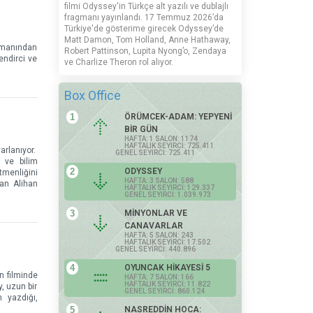
filmi Odyssey'in Türkçe alt yazılı ve dublajlı
fragmanı yayınlandı. 17 Temmuz 2026’da
Türkiye'de gösterime girecek Odyssey’de
Matt Damon, Tom Holland, Anne Hathaway,
romanından
Robert Pattinson, Lupita Nyong’o, Zendaya
endirci ve
ve Charlize Theron rol alıyor.
Box Office
1
ÖRÜMCEK-ADAM: YEPYENİ
BİR GÜN
HAFTA: 1 SALON: 1174
HAFTALIK SEYİRCİ: 725.411
arlanıyor.
GENEL SEYİRCİ: 725.411
 ve bilim
2
ODYSSEY
tmenliğini
HAFTA: 3 SALON: 588
yan Alihan
HAFTALIK SEYİRCİ: 129.337
GENEL SEYİRCİ: 1.039.973
3
MİNYONLAR VE
CANAVARLAR
HAFTA: 5 SALON: 243
HAFTALIK SEYİRCİ: 17.502
GENEL SEYİRCİ: 440.896
4
OYUNCAK HİKAYESİ 5
n filminde
HAFTA: 7 SALON: 166
HAFTALIK SEYİRCİ: 11.822
, uzun bir
GENEL SEYİRCİ: 860.124
 yazdığı,
5
NASREDDİN HOCA: