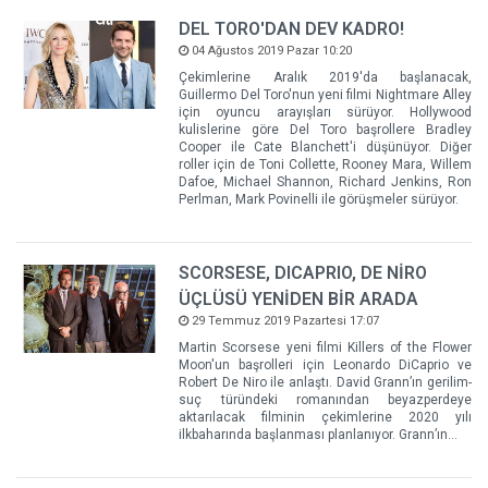
DEL TORO'DAN DEV KADRO!
04 Ağustos 2019 Pazar 10:20
Çekimlerine Aralık 2019'da başlanacak,
Guillermo Del Toro'nun yeni filmi Nightmare Alley
için oyuncu arayışları sürüyor. Hollywood
kulislerine göre Del Toro başrollere Bradley
Cooper ile Cate Blanchett'i düşünüyor. Diğer
roller için de Toni Collette, Rooney Mara, Willem
Dafoe, Michael Shannon, Richard Jenkins, Ron
Perlman, Mark Povinelli ile görüşmeler sürüyor.
SCORSESE, DICAPRIO, DE NİRO
ÜÇLÜSÜ YENİDEN BİR ARADA
29 Temmuz 2019 Pazartesi 17:07
Martin Scorsese yeni filmi Killers of the Flower
Moon'un başrolleri için Leonardo DiCaprio ve
Robert De Niro ile anlaştı. David Grann’ın gerilim-
suç türündeki romanından beyazperdeye
aktarılacak filminin çekimlerine 2020 yılı
ilkbaharında başlanması planlanıyor. Grann’ın...