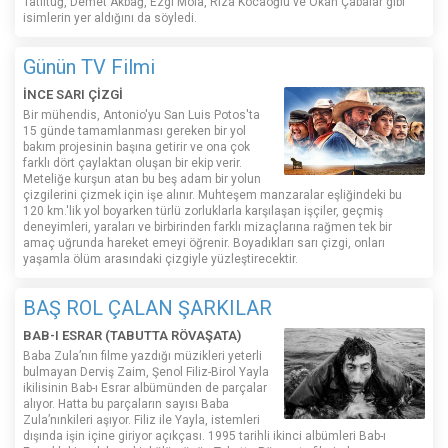
Tatlıtuğ, Demet Akbağ, Ezgi Mola, Rıza Kocaoğlu ve Okan Çabalar gibi
isimlerin yer aldığını da söyledi.
Günün TV Filmi
İNCE SARI ÇİZGİ
Bir mühendis, Antonio'yu San Luis Potos'ta
15 günde tamamlanması gereken bir yol
bakım projesinin başına getirir ve ona çok
farklı dört çaylaktan oluşan bir ekip verir.
Meteliğe kurşun atan bu beş adam bir yolun
çizgilerini çizmek için işe alınır. Muhteşem manzaralar eşliğindeki bu
120 km.'lik yol boyarken türlü zorluklarla karşılaşan işçiler, geçmiş
deneyimleri, yaraları ve birbirinden farklı mizaçlarına rağmen tek bir
amaç uğrunda hareket emeyi öğrenir. Boyadıkları sarı çizgi, onları
yaşamla ölüm arasındaki çizgiyle yüzleştirecektir.
BAŞ ROL ÇALAN ŞARKILAR
BAB-I ESRAR (TABUTTA RÖVAŞATA)
Baba Zula’nın filme yazdığı müzikleri yeterli
bulmayan Derviş Zaim, Şenol Filiz-Birol Yayla
ikilisinin Bab-ı Esrar albümünden de parçalar
alıyor. Hatta bu parçaların sayısı Baba
Zula’nınkileri aşıyor. Filiz ile Yayla, istemleri
dışında işin içine giriyor açıkçası. 1995 tarihli ikinci albümleri Bab-ı