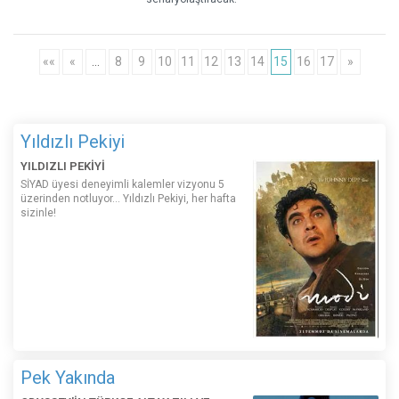
««
«
…
8
9
10
11
12
13
14
15
16
17
»
Yıldızlı Pekiyi
YILDIZLI PEKİYİ
SİYAD üyesi deneyimli kalemler vizyonu 5
üzerinden notluyor... Yıldızlı Pekiyi, her hafta
sizinle!
Pek Yakında