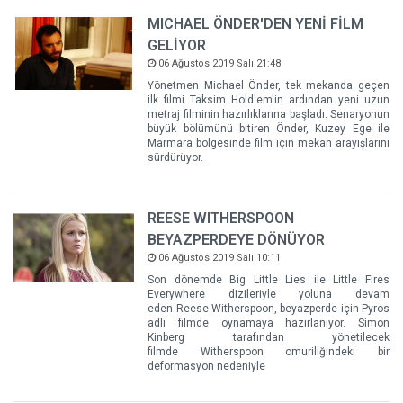
MICHAEL ÖNDER'DEN YENİ FİLM
GELİYOR
06 Ağustos 2019 Salı 21:48
Yönetmen Michael Önder, tek mekanda geçen
ilk filmi Taksim Hold'em'in ardından yeni uzun
metraj filminin hazırlıklarına başladı. Senaryonun
büyük bölümünü bitiren Önder, Kuzey Ege ile
Marmara bölgesinde film için mekan arayışlarını
sürdürüyor.
REESE WITHERSPOON
BEYAZPERDEYE DÖNÜYOR
06 Ağustos 2019 Salı 10:11
Son dönemde Big Little Lies ile Little Fires
Everywhere dizileriyle yoluna devam
eden Reese Witherspoon, beyazperde için Pyros
adlı filmde oynamaya hazırlanıyor. Simon
Kinberg tarafından yönetilecek
filmde Witherspoon omuriliğindeki bir
deformasyon nedeniyle