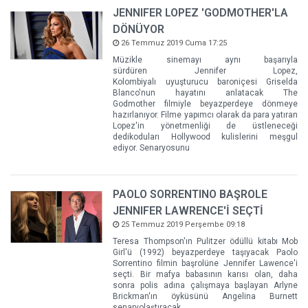
JENNIFER LOPEZ 'GODMOTHER'LA
DÖNÜYOR
26 Temmuz 2019 Cuma 17:25
Müzikle sinemayı aynı başarıyla
sürdüren Jennifer Lopez,
Kolombiyalı uyuşturucu baroniçesi Griselda
Blanco'nun hayatını anlatacak The
Godmother filmiyle beyazperdeye dönmeye
hazırlanıyor. Filme yapımcı olarak da para yatıran
Lopez'in yönetmenliği de üstleneceği
dedikoduları Hollywood kulislerini meşgul
ediyor. Senaryosunu
PAOLO SORRENTINO BAŞROLE
JENNIFER LAWRENCE'İ SEÇTİ
25 Temmuz 2019 Perşembe 09:18
Teresa Thompson'ın Pulitzer ödüllü kitabı Mob
Girl'ü (1992) beyazperdeye taşıyacak Paolo
Sorrentino filmin başrolüne Jennifer Lawence'i
seçti. Bir mafya babasının karısı olan, daha
sonra polis adına çalışmaya başlayan Arlyne
Brickman'ın öyküsünü Angelina Burnett
senaryolaştıracak.