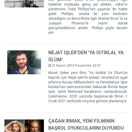
haberler medyada geniş yer alırken, Joker'in
yönetmeni Todd Phillips'ten şaşırtan bir haber
geldi. Phillips, ortada bir yeni kontratın
olmadığını ve ikinci filmle ilgili Warner Bros.'la ve
Joaquin Phoenix'le resmi olarak
görüşmediklerini anlattı. Phillips şöyle devam
etti:
NEJAT İŞLER'DEN 'YA İSTİKLAL YA
ÖLÜM'
21 Kasım 2019 Perşembe 22:57
Murat Şeker yeni filmi 'Ya İstiklal Ya Ölüm'ün
başrolü için Nejat İşler’le anlaştı. İstanbul’un işgal
yıllarına Kuvayı Milliyecilerin ve Fenerbahçe Spor
Kulübü’nün penceresinden bakacak filmde Nejat
İşler, Şehit Mehmed karakterini canlandıracak.
Çekimerine 2020 yazında başlanacak filmin 1
Ocak 2021 tarihinde vizyona girmesi planlanıyor.
ÇAĞAN IRMAK, YENİ FİLMİNİN
BAŞROL OYUNCULARINI DUYURDU