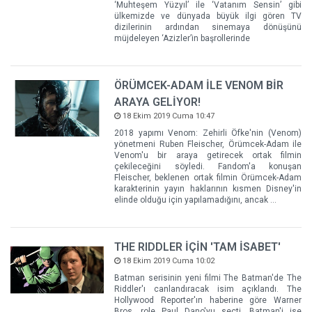
‘Muhteşem Yüzyıl’ ile ‘Vatanım Sensin’ gibi
ülkemizde ve dünyada büyük ilgi gören TV
dizilerinin ardından sinemaya dönüşünü
müjdeleyen ‘Azizler’in başrollerinde
ÖRÜMCEK-ADAM İLE VENOM BİR
ARAYA GELİYOR!
18 Ekim 2019 Cuma 10:47
2018 yapımı Venom: Zehirli Öfke'nin (Venom)
yönetmeni Ruben Fleischer, Örümcek-Adam ile
Venom'u bir araya getirecek ortak filmin
çekileceğini söyledi. Fandom'a konuşan
Fleischer, beklenen ortak filmin Örümcek-Adam
karakterinin yayın haklarının kısmen Disney'in
elinde olduğu için yapılamadığını, ancak ...
THE RIDDLER İÇİN 'TAM İSABET'
18 Ekim 2019 Cuma 10:02
Batman serisinin yeni filmi The Batman'de The
Riddler'ı canlandıracak isim açıklandı. The
Hollywood Reporter'ın haberine göre Warner
Bros. role Paul Dano'yu seçti. Batman'i ise