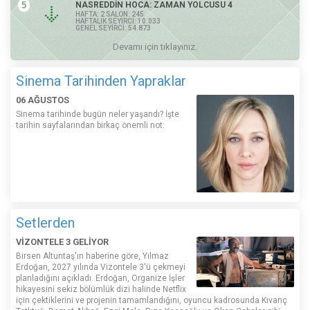
5
NASREDDİN HOCA: ZAMAN YOLCUSU 4
HAFTA: 2 SALON: 245
HAFTALIK SEYİRCİ: 10.033
GENEL SEYİRCİ: 54.873
Devamı için tıklayınız.
Sinema Tarihinden Yapraklar
06 AĞUSTOS
Sinema tarihinde bugün neler yaşandı? İşte
tarihin sayfalarından birkaç önemli not:
Setlerden
VİZONTELE 3 GELİYOR
Birsen Altuntaş'ın haberine göre, Yılmaz
Erdoğan, 2027 yılında Vizontele 3'ü çekmeyi
planladığını açıkladı. Erdoğan, Organize İşler
hikayesini sekiz bölümlük dizi halinde Netflix
için çektiklerini ve projenin tamamlandığını, oyuncu kadrosunda Kıvanç