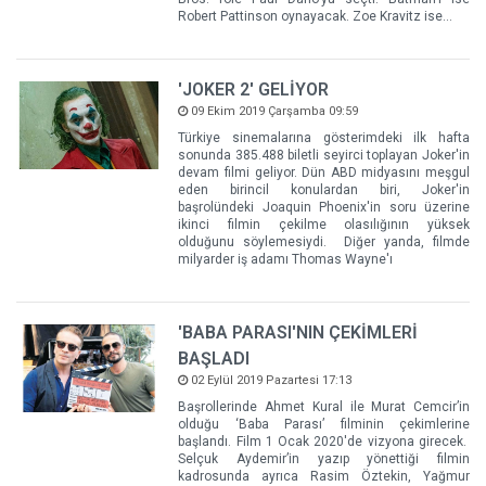
Robert Pattinson oynayacak. Zoe Kravitz ise...
'JOKER 2' GELİYOR
09 Ekim 2019 Çarşamba 09:59
Türkiye sinemalarına gösterimdeki ilk hafta
sonunda 385.488 biletli seyirci toplayan Joker'in
devam filmi geliyor. Dün ABD midyasını meşgul
eden birincil konulardan biri, Joker'in
başrolündeki Joaquin Phoenix'in soru üzerine
ikinci filmin çekilme olasılığının yüksek
olduğunu söylemesiydi. Diğer yanda, filmde
milyarder iş adamı Thomas Wayne'ı
'BABA PARASI'NIN ÇEKİMLERİ
BAŞLADI
02 Eylül 2019 Pazartesi 17:13
Başrollerinde Ahmet Kural ile Murat Cemcir’in
olduğu ‘Baba Parası’ filminin çekimlerine
başlandı. Film 1 Ocak 2020'de vizyona girecek.
Selçuk Aydemir’in yazıp yönettiği filmin
kadrosunda ayrıca Rasim Öztekin, Yağmur