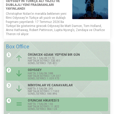
ODYSSEY'İN TÜRKÇE ALT YAZILI VE
DUBLAJLI YENİ FRAGMANLARI
YAYINLANDI
Christopher Nolan’ın merakla beklenen yeni
filmi Odyssey'in Türkçe alt yazılı ve dublajlı
fragmanı yayınlandı. 17 Temmuz 2026’da
Türkiye'de gösterime girecek Odyssey’de Matt Damon, Tom Holland,
Anne Hathaway, Robert Pattinson, Lupita Nyong’o, Zendaya ve Charlize
Theron rol alıyor.
Box Office
1
ÖRÜMCEK-ADAM: YEPYENİ BİR GÜN
HAFTA: 1 SALON: 1174
HAFTALIK SEYİRCİ: 725.411
GENEL SEYİRCİ: 725.411
2
ODYSSEY
HAFTA: 3 SALON: 588
HAFTALIK SEYİRCİ: 129.337
GENEL SEYİRCİ: 1.039.973
3
MİNYONLAR VE CANAVARLAR
HAFTA: 5 SALON: 243
HAFTALIK SEYİRCİ: 17.502
GENEL SEYİRCİ: 440.896
4
OYUNCAK HİKAYESİ 5
HAFTA: 7 SALON: 166
HAFTALIK SEYİRCİ: 11.822
GENEL SEYİRCİ: 860.124