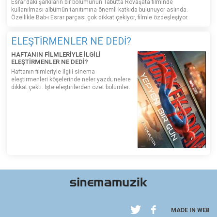
Esrar’daki şarkıların bir bölümünün Tabutta Rövaşata filminde
kullanılması albümün tanıtımına önemli katkıda bulunuyor aslında.
Özellikle Bab-ı Esrar parçası çok dikkat çekiyor, filmle özdeşleşiyor.
ELEŞTİRMENLER NE DEDİ?
HAFTANIN FİLMLERİYLE İLGİLİ
ELEŞTİRMENLER NE DEDİ?
Haftanın filmleriyle ilgili sinema
eleştirmenleri köşelerinde neler yazdı; nelere
dikkat çekti. İşte eleştirilerden özet bölümler:
MADE IN WEB