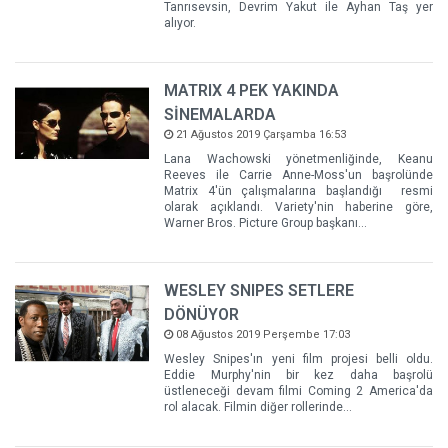
Tanrısevsin, Devrim Yakut ile Ayhan Taş yer
alıyor.
MATRIX 4 PEK YAKINDA
SİNEMALARDA
21 Ağustos 2019 Çarşamba 16:53
Lana Wachowski yönetmenliğinde, Keanu
Reeves ile Carrie Anne-Moss'un başrolünde
Matrix 4'ün çalışmalarına başlandığı resmi
olarak açıklandı. Variety'nin haberine göre,
Warner Bros. Picture Group başkanı...
WESLEY SNIPES SETLERE
DÖNÜYOR
08 Ağustos 2019 Perşembe 17:03
Wesley Snipes'ın yeni film projesi belli oldu.
Eddie Murphy'nin bir kez daha başrolü
üstleneceği devam filmi Coming 2 America'da
rol alacak. Filmin diğer rollerinde...