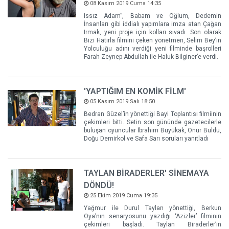
08 Kasım 2019 Cuma 14:35
Issız Adam”, Babam ve Oğlum, Dedemin
İnsanları gibi iddialı yapımlara imza atan Çağan
Irmak, yeni proje için kolları sıvadı. Son olarak
Bizi Hatırla filmini çeken yönetmen, Selim Bey’in
Yolculuğu adını verdiği yeni filminde başrolleri
Farah Zeynep Abdullah ile Haluk Bilginer’e verdi.
'YAPTIĞIM EN KOMİK FİLM'
05 Kasım 2019 Salı 18:50
Bedran Güzel’in yönettiği Bayi Toplantısı filmiinin
çekimleri bitti. Setin son gününde gazetecilerle
buluşan oyuncular İbrahim Büyükak, Onur Buldu,
Doğu Demirkol ve Safa Sarı soruları yanıtladı
TAYLAN BİRADERLER' SİNEMAYA
DÖNDÜ!
25 Ekim 2019 Cuma 19:35
Yağmur ile Durul Taylan yönettiği, Berkun
Oya’nın senaryosunu yazdığı ‘Azizler’ filminin
çekimleri başladı. Taylan Biraderler’in