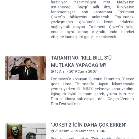
hazırlıyor. Yapımcılığını İnter Medya’nın
üstleneceği ‘Saygı’ adlı dizi, Türkiye’nin
fenomenleşen anti kahramanı Ercüment
Çözer’in hikâyesini anlatacak. Toplumdaki
yozlaşmanın çözümünü kendi adaletini
sağlayarak arayan Ercüment Çözer’in yolu,
onunla aynı amaç doğrultusunda hareket
ettiğine inandığı iki genç ile kesişecek.
TARANTINO: 'KILL BILL 3'Ü
MUTLAKA YAPACAĞIM'!
13 Aralık 2019 Cuma 20:07
Fox News'e konuşan Quentin Tarantino, 'Geçen
gece Uma Thurman'la Japon lokantasında
yemek yerken Kill Bill3'ü çekmeye karar verdim.
İlginç bir öykü bulmam gerek; yoksa işim zor.
Film bu itinayı hak ediyor', dedi. Geçen Venedik
Film Festivali'nde...
'JOKER 2 İÇİN DAHA ÇOK ERKEN'
23 Kasım 2019 Cumartesi 10:46
Son günlerde Joker 2'nin çekileceğiyle ilgili