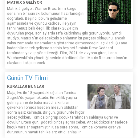
MATRIX 5 GELİYOR
Matrix 5 geliyor: Warner Bros. bilim kurgu
serisinin bir sonraki bölümünün hazırlandığını
doğruladı. Beşinci bölüm geliştirme
aşamasında ve oyuncu kadrosu ile yayın
tarihi henüz belli değil. İlk olarak 2024 için
duyurulan proje, son aylarda rafa kaldırılmış gibi görünüyordu. Şimdi
stüdyo, Matrix 5'in gelecekteki planlarının bir parçası olduğunu, ancak
yakın zamanda sinemalarda gösterime girmeyeceğini açıkladı. Şu ana
kadar bilinen tek gelişme serinin beşinci filminin Drew Goddard
tarafından yazılıp yönetileceği. Film, 2021'de vizyona giren, Lana
Wachowski'nin yönettiği serinin dördüncü filmi Matrix Resurrections'ın
olaylarını takip edecek.
Günün TV Filmi
KURALLAR BUNLAR
Maja, Ivo ile 18 yaşındaki oğulları Tomica
Zagreb'de yaşamaktadır. Emeklilik yaşına
gelmiş anne ile baba maddi sıkıntılar
çekerken Tomica liseden mezun olduktan
sonra işsiz kalmıştır. Bir gün, görünürde hiçbir
sebep yokken, Tomica bir grup çocuk tarafından saldırıya uğrar ve
dövülür. Ertesi gün, şiddetli bir baş ağrısı çeker. Ancak doktorlar sadece
küçük yaralar saptamıştır. Kısa süre sonra, Tomica komaya girer ve
durumunun hayati tehlike arz ettiği anlaşılır.