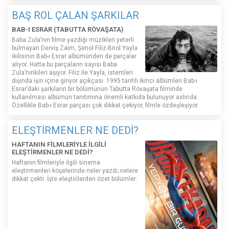
BAŞ ROL ÇALAN ŞARKILAR
BAB-I ESRAR (TABUTTA RÖVAŞATA)
Baba Zula’nın filme yazdığı müzikleri yeterli
bulmayan Derviş Zaim, Şenol Filiz-Birol Yayla
ikilisinin Bab-ı Esrar albümünden de parçalar
alıyor. Hatta bu parçaların sayısı Baba
Zula’nınkileri aşıyor. Filiz ile Yayla, istemleri
dışında işin içine giriyor açıkçası. 1995 tarihli ikinci albümleri Bab-ı
Esrar’daki şarkıların bir bölümünün Tabutta Rövaşata filminde
kullanılması albümün tanıtımına önemli katkıda bulunuyor aslında.
Özellikle Bab-ı Esrar parçası çok dikkat çekiyor, filmle özdeşleşiyor.
ELEŞTİRMENLER NE DEDİ?
HAFTANIN FİLMLERİYLE İLGİLİ
ELEŞTİRMENLER NE DEDİ?
Haftanın filmleriyle ilgili sinema
eleştirmenleri köşelerinde neler yazdı; nelere
dikkat çekti. İşte eleştirilerden özet bölümler: