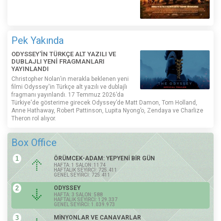
Pek Yakında
ODYSSEY'İN TÜRKÇE ALT YAZILI VE
DUBLAJLI YENİ FRAGMANLARI
YAYINLANDI
Christopher Nolan’ın merakla beklenen yeni
filmi Odyssey'in Türkçe alt yazılı ve dublajlı
fragmanı yayınlandı. 17 Temmuz 2026’da
Türkiye'de gösterime girecek Odyssey’de Matt Damon, Tom Holland,
Anne Hathaway, Robert Pattinson, Lupita Nyong’o, Zendaya ve Charlize
Theron rol alıyor.
Box Office
1
ÖRÜMCEK-ADAM: YEPYENİ BİR GÜN
HAFTA: 1 SALON: 1174
HAFTALIK SEYİRCİ: 725.411
GENEL SEYİRCİ: 725.411
2
ODYSSEY
HAFTA: 3 SALON: 588
HAFTALIK SEYİRCİ: 129.337
GENEL SEYİRCİ: 1.039.973
3
MİNYONLAR VE CANAVARLAR