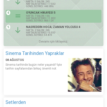
HAFTA: 5 SALON: 243
HAFTALIK SEYİRCİ: 17.502
GENEL SEYİRCİ: 440.896
4
OYUNCAK HİKAYESİ 5
HAFTA: 7 SALON: 166
HAFTALIK SEYİRCİ: 11.822
GENEL SEYİRCİ: 860.124
5
NASREDDİN HOCA: ZAMAN YOLCUSU 4
HAFTA: 2 SALON: 245
HAFTALIK SEYİRCİ: 10.033
GENEL SEYİRCİ: 54.873
Devamı için tıklayınız.
Sinema Tarihinden Yapraklar
08 AĞUSTOS
Sinema tarihinde bugün neler yaşandı? İşte
tarihin sayfalarından birkaç önemli not:
Setlerden