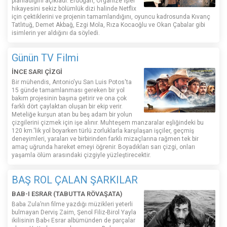
planladığını açıkladı. Erdoğan, Organize İşler
hikayesini sekiz bölümlük dizi halinde Netflix
için çektiklerini ve projenin tamamlandığını, oyuncu kadrosunda Kıvanç
Tatlıtuğ, Demet Akbağ, Ezgi Mola, Rıza Kocaoğlu ve Okan Çabalar gibi
isimlerin yer aldığını da söyledi.
Günün TV Filmi
İNCE SARI ÇİZGİ
Bir mühendis, Antonio'yu San Luis Potos'ta
15 günde tamamlanması gereken bir yol
bakım projesinin başına getirir ve ona çok
farklı dört çaylaktan oluşan bir ekip verir.
Meteliğe kurşun atan bu beş adam bir yolun
çizgilerini çizmek için işe alınır. Muhteşem manzaralar eşliğindeki bu
120 km.'lik yol boyarken türlü zorluklarla karşılaşan işçiler, geçmiş
deneyimleri, yaraları ve birbirinden farklı mizaçlarına rağmen tek bir
amaç uğrunda hareket emeyi öğrenir. Boyadıkları sarı çizgi, onları
yaşamla ölüm arasındaki çizgiyle yüzleştirecektir.
BAŞ ROL ÇALAN ŞARKILAR
BAB-I ESRAR (TABUTTA RÖVAŞATA)
Baba Zula’nın filme yazdığı müzikleri yeterli
bulmayan Derviş Zaim, Şenol Filiz-Birol Yayla
ikilisinin Bab-ı Esrar albümünden de parçalar