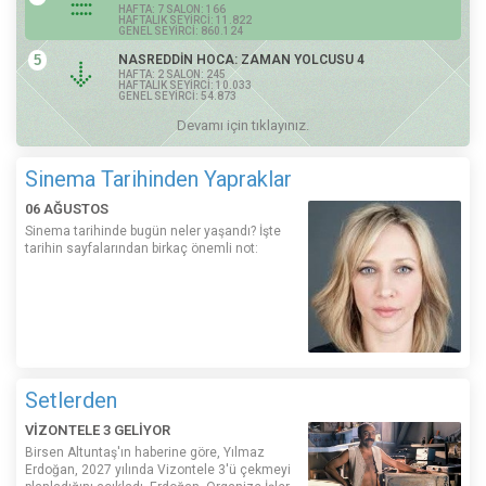
HAFTA: 7 SALON: 166
HAFTALIK SEYİRCİ: 11.822
GENEL SEYİRCİ: 860.124
5
NASREDDİN HOCA: ZAMAN YOLCUSU 4
HAFTA: 2 SALON: 245
HAFTALIK SEYİRCİ: 10.033
GENEL SEYİRCİ: 54.873
Devamı için tıklayınız.
Sinema Tarihinden Yapraklar
06 AĞUSTOS
Sinema tarihinde bugün neler yaşandı? İşte
tarihin sayfalarından birkaç önemli not:
Setlerden
VİZONTELE 3 GELİYOR
Birsen Altuntaş'ın haberine göre, Yılmaz
Erdoğan, 2027 yılında Vizontele 3'ü çekmeyi