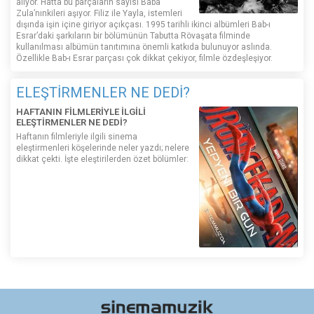
alıyor. Hatta bu parçaların sayısı Baba
Zula’nınkileri aşıyor. Filiz ile Yayla, istemleri
dışında işin içine giriyor açıkçası. 1995 tarihli ikinci albümleri Bab-ı
Esrar’daki şarkıların bir bölümünün Tabutta Rövaşata filminde
kullanılması albümün tanıtımına önemli katkıda bulunuyor aslında.
Özellikle Bab-ı Esrar parçası çok dikkat çekiyor, filmle özdeşleşiyor.
ELEŞTİRMENLER NE DEDİ?
HAFTANIN FİLMLERİYLE İLGİLİ
ELEŞTİRMENLER NE DEDİ?
Haftanın filmleriyle ilgili sinema
eleştirmenleri köşelerinde neler yazdı; nelere
dikkat çekti. İşte eleştirilerden özet bölümler: