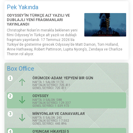
Pek Yakında
ODYSSEY'İN TÜRKÇE ALT YAZILI VE
DUBLAJLI YENİ FRAGMANLARI
YAYINLANDI
Christopher Nolan’ın merakla beklenen yeni
filmi Odyssey'in Türkçe alt yazılı ve dublajlı
fragmanı yayınlandı. 17 Temmuz 2026’da
Türkiye'de gösterime girecek Odyssey’de Matt Damon, Tom Holland,
Anne Hathaway, Robert Pattinson, Lupita Nyong’o, Zendaya ve Charlize
Theron rol alıyor.
Box Office
1
ÖRÜMCEK-ADAM: YEPYENİ BİR GÜN
HAFTA: 1 SALON: 1174
HAFTALIK SEYİRCİ: 725.411
GENEL SEYİRCİ: 725.411
2
ODYSSEY
HAFTA: 3 SALON: 588
HAFTALIK SEYİRCİ: 129.337
GENEL SEYİRCİ: 1.039.973
3
MİNYONLAR VE CANAVARLAR
HAFTA: 5 SALON: 243
HAFTALIK SEYİRCİ: 17.502
GENEL SEYİRCİ: 440.896
4
OYUNCAK HİKAYESİ 5