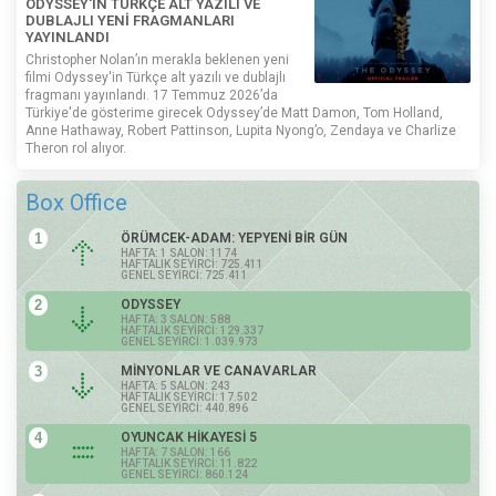
ODYSSEY'İN TÜRKÇE ALT YAZILI VE
DUBLAJLI YENİ FRAGMANLARI
YAYINLANDI
Christopher Nolan’ın merakla beklenen yeni
filmi Odyssey'in Türkçe alt yazılı ve dublajlı
fragmanı yayınlandı. 17 Temmuz 2026’da
Türkiye'de gösterime girecek Odyssey’de Matt Damon, Tom Holland,
Anne Hathaway, Robert Pattinson, Lupita Nyong’o, Zendaya ve Charlize
Theron rol alıyor.
Box Office
1
ÖRÜMCEK-ADAM: YEPYENİ BİR GÜN
HAFTA: 1 SALON: 1174
HAFTALIK SEYİRCİ: 725.411
GENEL SEYİRCİ: 725.411
2
ODYSSEY
HAFTA: 3 SALON: 588
HAFTALIK SEYİRCİ: 129.337
GENEL SEYİRCİ: 1.039.973
3
MİNYONLAR VE CANAVARLAR
HAFTA: 5 SALON: 243
HAFTALIK SEYİRCİ: 17.502
GENEL SEYİRCİ: 440.896
4
OYUNCAK HİKAYESİ 5
HAFTA: 7 SALON: 166
HAFTALIK SEYİRCİ: 11.822
GENEL SEYİRCİ: 860.124