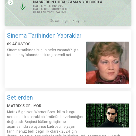
5
NASREDDİN HOCA: ZAMAN YOLCUSU 4
HAFTA: 2 SALON: 245
HAFTALIK SEYİRCİ: 10.033
GENEL SEYİRCİ: 54.873
Devamı için tıklayınız.
Sinema Tarihinden Yapraklar
09 AĞUSTOS
Sinema tarihinde bugün neler yaşandı? İşte
tarihin sayfalarından birkaç önemli not:
Setlerden
MATRIX 5 GELİYOR
Matrix 5 geliyor: Warner Bros. bilim kurgu
serisinin bir sonraki bölümünün hazırlandığını
doğruladı. Beşinci bölüm geliştirme
aşamasında ve oyuncu kadrosu ile yayın
tarihi henüz belli değil. İlk olarak 2024 için