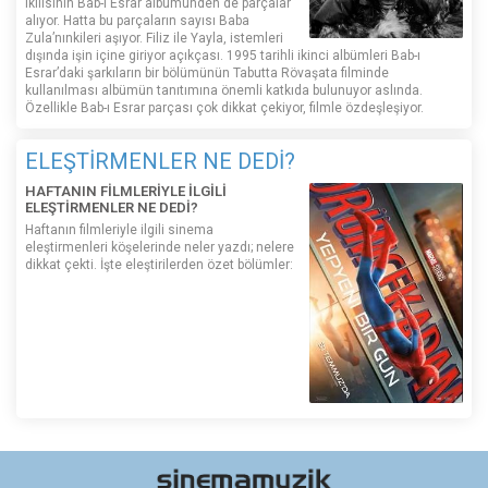
ikilisinin Bab-ı Esrar albümünden de parçalar
alıyor. Hatta bu parçaların sayısı Baba
Zula’nınkileri aşıyor. Filiz ile Yayla, istemleri
dışında işin içine giriyor açıkçası. 1995 tarihli ikinci albümleri Bab-ı
Esrar’daki şarkıların bir bölümünün Tabutta Rövaşata filminde
kullanılması albümün tanıtımına önemli katkıda bulunuyor aslında.
Özellikle Bab-ı Esrar parçası çok dikkat çekiyor, filmle özdeşleşiyor.
ELEŞTİRMENLER NE DEDİ?
HAFTANIN FİLMLERİYLE İLGİLİ
ELEŞTİRMENLER NE DEDİ?
Haftanın filmleriyle ilgili sinema
eleştirmenleri köşelerinde neler yazdı; nelere
dikkat çekti. İşte eleştirilerden özet bölümler: