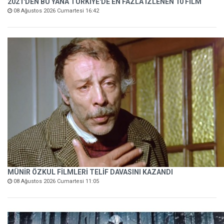
2021'DEN BU YANA TÜRKİYE'DE EN FAZLA İZLENEN 10 FİLM
08 Ağustos 2026 Cumartesi 16:42
MÜNİR ÖZKUL FİLMLERİ TELİF DAVASINI KAZANDI
08 Ağustos 2026 Cumartesi 11:05