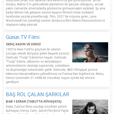
duyurulan proje, son aylarda rafa kaldırılmış gibi görünüyordu. Şimdi
stüdyo, Matrix 5'in gelecekteki planlarının bir parçası olduğunu, ancak
yakın zamanda sinemalarda gösterime girmeyeceğini açıkladı. Şu ana
kadar bilinen tek gelişme serinin beşinci filminin Drew Goddard
tarafından yazılıp yönetileceği. Film, 2021'de vizyona giren, Lana
Wachowski'nin yönettiği serinin dördüncü filmi Matrix Resurrections'ın
olaylarını takip edecek.
Günün TV Filmi
GENÇ KADIN VE DENİZ
1905'te New York'ta göçmen bir ailenin
çocuğu olarak dünyaya gelen başarılı yüzücü
Gertrude "Trudy" Ederle’nin hayatı. Gertrude
"Trudy" Ederle, ablasının ve destekleyici
antrenörlerinin desteği sayesinde, zorlukların
ve düşmanlığın üstesinden geldi. Gertrude, ABD Olimpiyat yüzme
takımının basamaklarını yükseltmesi ve Fransa'dan İngiltere'ye, Manş
Denizi üzerinden 21 millik bir mesafeyi suyun içinde kat etmesi
gerekiyor...
BAŞ ROL ÇALAN ŞARKILAR
BAB-I ESRAR (TABUTTA RÖVAŞATA)
Baba Zula’nın filme yazdığı müzikleri yeterli
bulmayan Derviş Zaim, Şenol Filiz-Birol Yayla