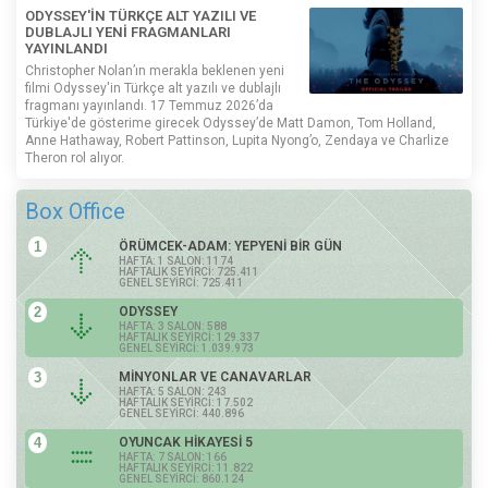
ODYSSEY'İN TÜRKÇE ALT YAZILI VE
DUBLAJLI YENİ FRAGMANLARI
YAYINLANDI
Christopher Nolan’ın merakla beklenen yeni
filmi Odyssey'in Türkçe alt yazılı ve dublajlı
fragmanı yayınlandı. 17 Temmuz 2026’da
Türkiye'de gösterime girecek Odyssey’de Matt Damon, Tom Holland,
Anne Hathaway, Robert Pattinson, Lupita Nyong’o, Zendaya ve Charlize
Theron rol alıyor.
Box Office
1
ÖRÜMCEK-ADAM: YEPYENİ BİR GÜN
HAFTA: 1 SALON: 1174
HAFTALIK SEYİRCİ: 725.411
GENEL SEYİRCİ: 725.411
2
ODYSSEY
HAFTA: 3 SALON: 588
HAFTALIK SEYİRCİ: 129.337
GENEL SEYİRCİ: 1.039.973
3
MİNYONLAR VE CANAVARLAR
HAFTA: 5 SALON: 243
HAFTALIK SEYİRCİ: 17.502
GENEL SEYİRCİ: 440.896
4
OYUNCAK HİKAYESİ 5
HAFTA: 7 SALON: 166
HAFTALIK SEYİRCİ: 11.822
GENEL SEYİRCİ: 860.124