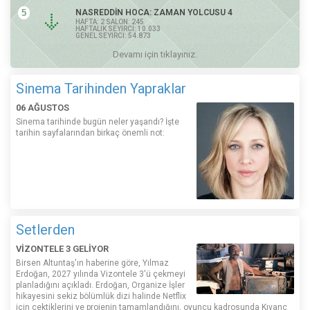
5
NASREDDİN HOCA: ZAMAN YOLCUSU 4
HAFTA: 2 SALON: 245
HAFTALIK SEYİRCİ: 10.033
GENEL SEYİRCİ: 54.873
Devamı için tıklayınız.
Sinema Tarihinden Yapraklar
06 AĞUSTOS
Sinema tarihinde bugün neler yaşandı? İşte
tarihin sayfalarından birkaç önemli not:
Setlerden
VİZONTELE 3 GELİYOR
Birsen Altuntaş'ın haberine göre, Yılmaz
Erdoğan, 2027 yılında Vizontele 3'ü çekmeyi
planladığını açıkladı. Erdoğan, Organize İşler
hikayesini sekiz bölümlük dizi halinde Netflix
için çektiklerini ve projenin tamamlandığını, oyuncu kadrosunda Kıvanç