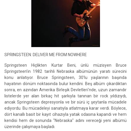
SPRINGSTEEN: DELIVER ME FROM NOWHERE
Springsteen Hiçlikten Kurtar Beni, ünlü müzisyen Bruce
Springsteen’in 1982 tarihli Nebraska albümünün yaratı sürecini
konu anlatıyor. Bruce Springsteen, 30'lu yaşlarının başında
hayatının dönüm noktasında bulur kendini. Beş albüm çıkardıktan
sonra, en azından Amerika Birleşik Devletleri'nde, uzun zamandır
listelerde yer alan birkaç hit şarkıyla tanınan bir rock yıldızıydı,
ancak Springsteen depresyonla ve bir sürü iç şeytanla mücadele
ediyordu. Bu mücadeleyi sanatıyla atlatmaya karar verdi. Böylece,
dört kanallı basit bir kayıt cihazıyla yatak odasına kapandı ve hem
kendisi hem de sonunda "Nebraska" adını vereceği yeni albümü
üzerinde çalışmaya başladı.