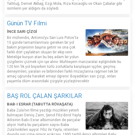
Tatlıtuğ, Demet Akbağ, Ezgi Mola, Rıza Kocaoğlu ve Okan Çabalar gibi
isimlerin yer aldığını da söyledi.
Günün TV Filmi
İNCE SARI ÇİZGİ
Bir mühendis, Antonio'yu San Luis Potos'ta
15 günde tamamlanması gereken bir yol
bakım projesinin başına getirir ve ona çok
farklı dört çaylaktan oluşan bir ekip verir.
Meteliğe kurşun atan bu beş adam bir yolun
çizgilerini çizmek için işe alınır. Muhteşem manzaralar eşliğindeki bu
120 km.'lik yol boyarken türlü zorluklarla karşılaşan işçiler, geçmiş
deneyimleri, yaraları ve birbirinden farklı mizaçlarına rağmen tek bir
amaç uğrunda hareket emeyi öğrenir. Boyadıkları sarı çizgi, onları
yaşamla ölüm arasındaki çizgiyle yüzleştirecektir.
BAŞ ROL ÇALAN ŞARKILAR
BAB-I ESRAR (TABUTTA RÖVAŞATA)
Baba Zula’nın filme yazdığı müzikleri yeterli
bulmayan Derviş Zaim, Şenol Filiz-Birol Yayla
ikilisinin Bab-ı Esrar albümünden de parçalar
alıyor. Hatta bu parçaların sayısı Baba
Zula’nınkileri aşıyor. Filiz ile Yayla, istemleri
dışında işin içine giriyor açıkçası. 1995 tarihli ikinci albümleri Bab-ı