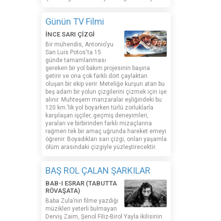
Günün TV Filmi
İNCE SARI ÇİZGİ
Bir mühendis, Antonio'yu
San Luis Potos'ta 15
günde tamamlanması
gereken bir yol bakım projesinin başına
getirir ve ona çok farklı dört çaylaktan
oluşan bir ekip verir. Meteliğe kurşun atan bu
beş adam bir yolun çizgilerini çizmek için işe
alınır. Muhteşem manzaralar eşliğindeki bu
120 km.'lik yol boyarken türlü zorluklarla
karşılaşan işçiler, geçmiş deneyimleri,
yaraları ve birbirinden farklı mizaçlarına
rağmen tek bir amaç uğrunda hareket emeyi
öğrenir. Boyadıkları sarı çizgi, onları yaşamla
ölüm arasındaki çizgiyle yüzleştirecektir.
BAŞ ROL ÇALAN ŞARKILAR
BAB-I ESRAR (TABUTTA
RÖVAŞATA)
Baba Zula’nın filme yazdığı
müzikleri yeterli bulmayan
Derviş Zaim, Şenol Filiz-Birol Yayla ikilisinin