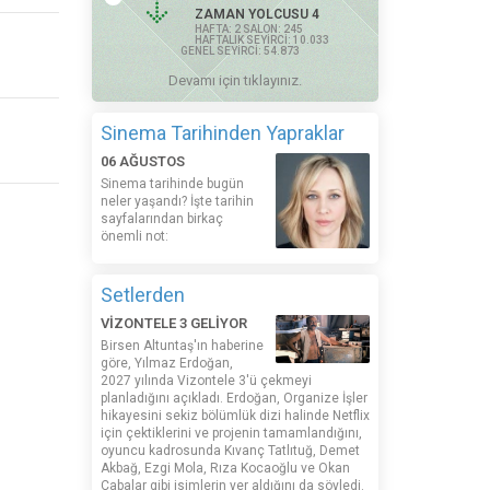
ZAMAN YOLCUSU 4
HAFTA: 2 SALON: 245
HAFTALIK SEYİRCİ: 10.033
GENEL SEYİRCİ: 54.873
Devamı için tıklayınız.
Sinema Tarihinden Yapraklar
06 AĞUSTOS
Sinema tarihinde bugün
neler yaşandı? İşte tarihin
sayfalarından birkaç
önemli not:
Setlerden
VİZONTELE 3 GELİYOR
Birsen Altuntaş'ın haberine
göre, Yılmaz Erdoğan,
2027 yılında Vizontele 3'ü çekmeyi
planladığını açıkladı. Erdoğan, Organize İşler
hikayesini sekiz bölümlük dizi halinde Netflix
için çektiklerini ve projenin tamamlandığını,
oyuncu kadrosunda Kıvanç Tatlıtuğ, Demet
Akbağ, Ezgi Mola, Rıza Kocaoğlu ve Okan
Çabalar gibi isimlerin yer aldığını da söyledi.