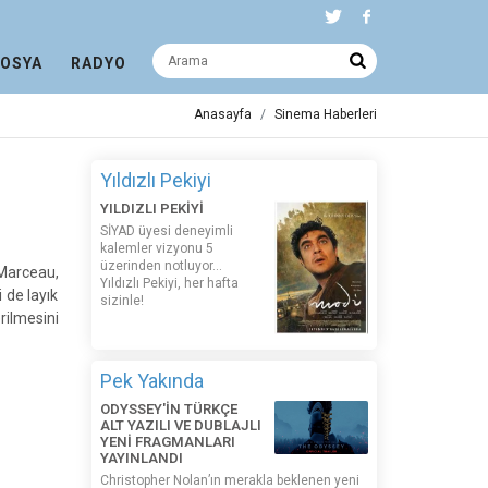
DOSYA
RADYO
Anasayfa
Sinema Haberleri
Yıldızlı Pekiyi
YILDIZLI PEKİYİ
SİYAD üyesi deneyimli
kalemler vizyonu 5
üzerinden notluyor...
 Marceau,
Yıldızlı Pekiyi, her hafta
de layık
sizinle!
rilmesini
Pek Yakında
ODYSSEY'İN TÜRKÇE
ALT YAZILI VE DUBLAJLI
YENİ FRAGMANLARI
YAYINLANDI
Christopher Nolan’ın merakla beklenen yeni