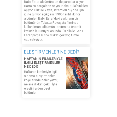
Bab-ı Esrar albümünden de parçalar alıyor.
Hatta bu parçaların sayısı Baba Zula’nınkileri
aşıyor. Filiz ile Yayla, istemleri dışında işin
içine giriyor açıkçası. 1995 tarihli ikinci
albümleri Bab-ı Esrar’daki şarkıların bir
bölümünün Tabutta Rövaşata filminde
kullanılması albümün tanıtımına önemli
katkıda bulunuyor aslında. Özellikle Bab-ı
Esrar parçası çok dikkat çekiyor, filmle
özdeşleşiyor.
ELEŞTİRMENLER NE DEDİ?
HAFTANIN FİLMLERİYLE
İLGİLİ ELEŞTİRMENLER
NE DEDİ?
Haftanın filmleriyle ilgili
sinema eleştirmenleri
köşelerinde neler yazdı;
nelere dikkat çekti. İşte
eleştirilerden özet
bölümler:
MADE IN WEB