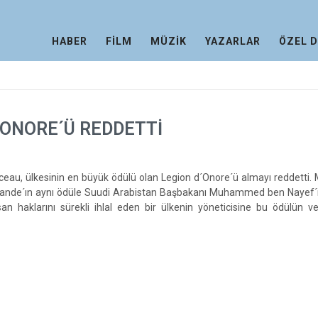
HABER
FİLM
MÜZİK
YAZARLAR
ÖZEL 
´ONORE´Ü REDDETTİ
eau, ülkesinin en büyük ödülü olan Legion d´Onore´ü almayı reddetti.
ande´ın aynı ödüle Suudi Arabistan Başbakanı Muhammed ben Nayef´i 
an haklarını sürekli ihlal eden bir ülkenin yöneticisine bu ödülün ve