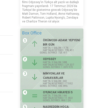
filmi Odyssey'in Türkçe alt yazılı ve dublajlı
fragmanı yayınlandı. 17 Temmuz 2026’da
Türkiye'de gösterime girecek Odyssey’de
Matt Damon, Tom Holland, Anne Hathaway,
Robert Pattinson, Lupita Nyong’o, Zendaya
ve Charlize Theron rol alıyor.
Box Office
1
ÖRÜMCEK-ADAM: YEPYENİ
BİR GÜN
HAFTA: 1 SALON: 1174
HAFTALIK SEYİRCİ: 725.411
GENEL SEYİRCİ: 725.411
2
ODYSSEY
HAFTA: 3 SALON: 588
HAFTALIK SEYİRCİ: 129.337
GENEL SEYİRCİ: 1.039.973
3
MİNYONLAR VE
CANAVARLAR
HAFTA: 5 SALON: 243
HAFTALIK SEYİRCİ: 17.502
GENEL SEYİRCİ: 440.896
4
OYUNCAK HİKAYESİ 5
HAFTA: 7 SALON: 166
HAFTALIK SEYİRCİ: 11.822
GENEL SEYİRCİ: 860.124
5
NASREDDİN HOCA: