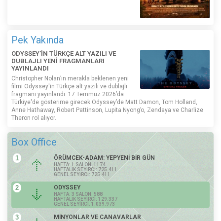
Pek Yakında
ODYSSEY'İN TÜRKÇE ALT YAZILI VE
DUBLAJLI YENİ FRAGMANLARI
YAYINLANDI
Christopher Nolan’ın merakla beklenen yeni
filmi Odyssey'in Türkçe alt yazılı ve dublajlı
fragmanı yayınlandı. 17 Temmuz 2026’da
Türkiye'de gösterime girecek Odyssey’de Matt Damon, Tom Holland,
Anne Hathaway, Robert Pattinson, Lupita Nyong’o, Zendaya ve Charlize
Theron rol alıyor.
Box Office
1
ÖRÜMCEK-ADAM: YEPYENİ BİR GÜN
HAFTA: 1 SALON: 1174
HAFTALIK SEYİRCİ: 725.411
GENEL SEYİRCİ: 725.411
2
ODYSSEY
HAFTA: 3 SALON: 588
HAFTALIK SEYİRCİ: 129.337
GENEL SEYİRCİ: 1.039.973
3
MİNYONLAR VE CANAVARLAR