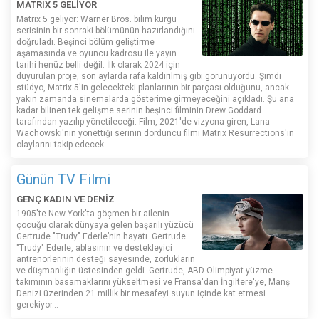
MATRIX 5 GELİYOR
Matrix 5 geliyor: Warner Bros. bilim kurgu
serisinin bir sonraki bölümünün hazırlandığını
doğruladı. Beşinci bölüm geliştirme
aşamasında ve oyuncu kadrosu ile yayın
tarihi henüz belli değil. İlk olarak 2024 için
duyurulan proje, son aylarda rafa kaldırılmış gibi görünüyordu. Şimdi
stüdyo, Matrix 5'in gelecekteki planlarının bir parçası olduğunu, ancak
yakın zamanda sinemalarda gösterime girmeyeceğini açıkladı. Şu ana
kadar bilinen tek gelişme serinin beşinci filminin Drew Goddard
tarafından yazılıp yönetileceği. Film, 2021'de vizyona giren, Lana
Wachowski'nin yönettiği serinin dördüncü filmi Matrix Resurrections'ın
olaylarını takip edecek.
Günün TV Filmi
GENÇ KADIN VE DENİZ
1905'te New York'ta göçmen bir ailenin
çocuğu olarak dünyaya gelen başarılı yüzücü
Gertrude "Trudy" Ederle’nin hayatı. Gertrude
"Trudy" Ederle, ablasının ve destekleyici
antrenörlerinin desteği sayesinde, zorlukların
ve düşmanlığın üstesinden geldi. Gertrude, ABD Olimpiyat yüzme
takımının basamaklarını yükseltmesi ve Fransa'dan İngiltere'ye, Manş
Denizi üzerinden 21 millik bir mesafeyi suyun içinde kat etmesi
gerekiyor...