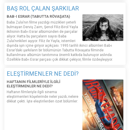
BAŞ ROL ÇALAN ŞARKILAR
BAB-I ESRAR (TABUTTA RÖVAŞATA)
Baba Zula’nın filme yazdığı müzikleri yeterli
bulmayan Derviş Zaim, Şenol Filiz-Birol Yayla
ikilisinin Bab-ı Esrar albümünden de parçalar
alıyor. Hatta bu parçaların sayısı Baba
Zula’nınkileri aşıyor. Filiz ile Yayla, istemleri
dışında işin içine giriyor açıkçası. 1995 tarihli ikinci albümleri Bab-ı
Esrar’daki şarkıların bir bölümünün Tabutta Rövaşata filminde
kullanılması albümün tanıtımına önemli katkıda bulunuyor aslında.
Özellikle Bab-ı Esrar parçası çok dikkat çekiyor, filmle özdeşleşiyor.
ELEŞTİRMENLER NE DEDİ?
HAFTANIN FİLMLERİYLE İLGİLİ
ELEŞTİRMENLER NE DEDİ?
Haftanın filmleriyle ilgili sinema
eleştirmenleri köşelerinde neler yazdı; nelere
dikkat çekti. İşte eleştirilerden özet bölümler: