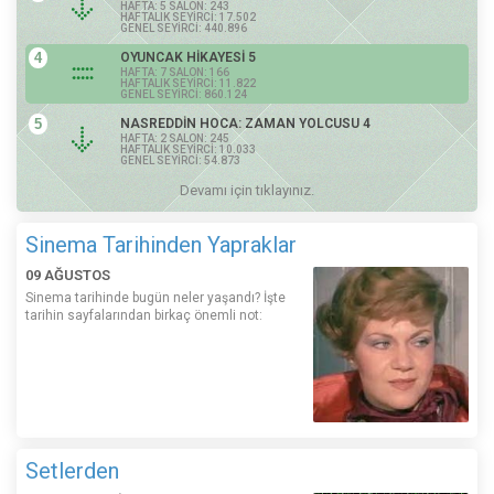
HAFTA: 5 SALON: 243
HAFTALIK SEYİRCİ: 17.502
GENEL SEYİRCİ: 440.896
4
OYUNCAK HİKAYESİ 5
HAFTA: 7 SALON: 166
HAFTALIK SEYİRCİ: 11.822
GENEL SEYİRCİ: 860.124
5
NASREDDİN HOCA: ZAMAN YOLCUSU 4
HAFTA: 2 SALON: 245
HAFTALIK SEYİRCİ: 10.033
GENEL SEYİRCİ: 54.873
Devamı için tıklayınız.
Sinema Tarihinden Yapraklar
09 AĞUSTOS
Sinema tarihinde bugün neler yaşandı? İşte
tarihin sayfalarından birkaç önemli not:
Setlerden