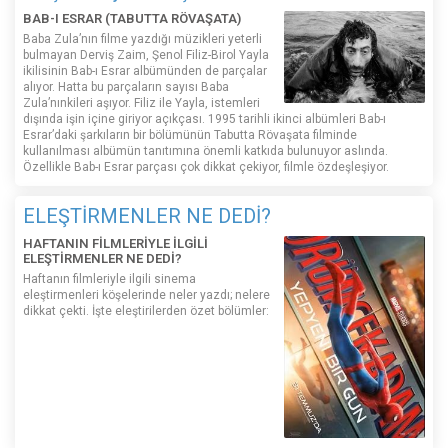
BAB-I ESRAR (TABUTTA RÖVAŞATA)
Baba Zula’nın filme yazdığı müzikleri yeterli
bulmayan Derviş Zaim, Şenol Filiz-Birol Yayla
ikilisinin Bab-ı Esrar albümünden de parçalar
alıyor. Hatta bu parçaların sayısı Baba
Zula’nınkileri aşıyor. Filiz ile Yayla, istemleri
dışında işin içine giriyor açıkçası. 1995 tarihli ikinci albümleri Bab-ı
Esrar’daki şarkıların bir bölümünün Tabutta Rövaşata filminde
kullanılması albümün tanıtımına önemli katkıda bulunuyor aslında.
Özellikle Bab-ı Esrar parçası çok dikkat çekiyor, filmle özdeşleşiyor.
ELEŞTİRMENLER NE DEDİ?
HAFTANIN FİLMLERİYLE İLGİLİ
ELEŞTİRMENLER NE DEDİ?
Haftanın filmleriyle ilgili sinema
eleştirmenleri köşelerinde neler yazdı; nelere
dikkat çekti. İşte eleştirilerden özet bölümler: