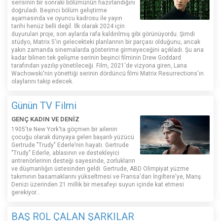
serisinin bir sonraki bölümünün hazırlandığını
doğruladı. Beşinci bölüm geliştirme
aşamasında ve oyuncu kadrosu ile yayın
tarihi henüz belli değil. İlk olarak 2024 için
duyurulan proje, son aylarda rafa kaldırılmış gibi görünüyordu. Şimdi
stüdyo, Matrix 5'in gelecekteki planlarının bir parçası olduğunu, ancak
yakın zamanda sinemalarda gösterime girmeyeceğini açıkladı. Şu ana
kadar bilinen tek gelişme serinin beşinci filminin Drew Goddard
tarafından yazılıp yönetileceği. Film, 2021'de vizyona giren, Lana
Wachowski'nin yönettiği serinin dördüncü filmi Matrix Resurrections'ın
olaylarını takip edecek.
Günün TV Filmi
GENÇ KADIN VE DENİZ
1905'te New York'ta göçmen bir ailenin
çocuğu olarak dünyaya gelen başarılı yüzücü
Gertrude "Trudy" Ederle’nin hayatı. Gertrude
"Trudy" Ederle, ablasının ve destekleyici
antrenörlerinin desteği sayesinde, zorlukların
ve düşmanlığın üstesinden geldi. Gertrude, ABD Olimpiyat yüzme
takımının basamaklarını yükseltmesi ve Fransa'dan İngiltere'ye, Manş
Denizi üzerinden 21 millik bir mesafeyi suyun içinde kat etmesi
gerekiyor...
BAŞ ROL ÇALAN ŞARKILAR