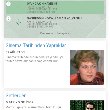
4
OYUNCAK HİKAYESİ 5
HAFTA: 7 SALON: 166
HAFTALIK SEYİRCİ: 11.822
GENEL SEYİRCİ: 860.124
5
NASREDDİN HOCA: ZAMAN YOLCUSU 4
HAFTA: 2 SALON: 245
HAFTALIK SEYİRCİ: 10.033
GENEL SEYİRCİ: 54.873
Devamı için tıklayınız.
Sinema Tarihinden Yapraklar
09 AĞUSTOS
Sinema tarihinde bugün neler yaşandı? İşte
tarihin sayfalarından birkaç önemli not:
Setlerden
MATRIX 5 GELİYOR
Matrix 5 geliyor: Warner Bros. bilim kurgu