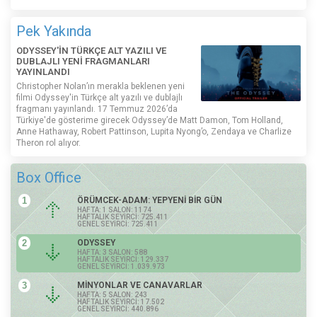
Pek Yakında
ODYSSEY'İN TÜRKÇE ALT YAZILI VE
DUBLAJLI YENİ FRAGMANLARI
YAYINLANDI
Christopher Nolan’ın merakla beklenen yeni
filmi Odyssey'in Türkçe alt yazılı ve dublajlı
fragmanı yayınlandı. 17 Temmuz 2026’da
Türkiye'de gösterime girecek Odyssey’de Matt Damon, Tom Holland,
Anne Hathaway, Robert Pattinson, Lupita Nyong’o, Zendaya ve Charlize
Theron rol alıyor.
Box Office
1
ÖRÜMCEK-ADAM: YEPYENİ BİR GÜN
HAFTA: 1 SALON: 1174
HAFTALIK SEYİRCİ: 725.411
GENEL SEYİRCİ: 725.411
2
ODYSSEY
HAFTA: 3 SALON: 588
HAFTALIK SEYİRCİ: 129.337
GENEL SEYİRCİ: 1.039.973
3
MİNYONLAR VE CANAVARLAR
HAFTA: 5 SALON: 243
HAFTALIK SEYİRCİ: 17.502
GENEL SEYİRCİ: 440.896