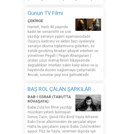
Günün TV Filmi
ÇEKİRGE
Hanieh, İranlı 40 yaşında
kadın bir senaristtir ve son
yazdığı senaryo yapım aşamasındadır.
Oyuncu kadrosu ve ekibin bazı üyeleriyle
senaryo okuma toplantısına giderken, ev
sahibi gecikmiş kiradan şikayet ederken ve
yönetmen Pegah ( Pegah Ahangarani )
ondan uzun metraj filmin hikayesinde
değişiklikler isterken sakin kalıp ailesi ve iş
hayatında düzeni sağlamaya çalışmalıdır.
Ancak, sorunlar peşi sıra gelmektedir...
BAŞ ROL ÇALAN ŞARKILAR
BAB-I ESRAR (TABUTTA
RÖVAŞATA)
Baba Zula’nın filme yazdığı
müzikleri yeterli bulmayan
Derviş Zaim, Şenol Filiz-Birol Yayla ikilisinin
Bab-ı Esrar albümünden de parçalar alıyor.
Hatta bu parçaların sayısı Baba Zula’nınkileri
aşıyor. Filiz ile Yayla, istemleri dışında işin