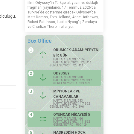
filmi Odyssey'in Türkçe alt yazılı ve dublajlı
fragmanı yayınlandı. 17 Temmuz 2026’da
Türkiye'de gösterime girecek Odyssey’de
olculuğu,
Matt Damon, Tom Holland, Anne Hathaway,
Robert Pattinson, Lupita Nyong’o, Zendaya
ve Charlize Theron rol alıyor.
Box Office
1
ÖRÜMCEK-ADAM: YEPYENİ
BİR GÜN
HAFTA: 1 SALON: 1174
HAFTALIK SEYİRCİ: 725.411
GENEL SEYİRCİ: 725.411
2
ODYSSEY
HAFTA: 3 SALON: 588
HAFTALIK SEYİRCİ: 129.337
GENEL SEYİRCİ: 1.039.973
3
MİNYONLAR VE
CANAVARLAR
HAFTA: 5 SALON: 243
HAFTALIK SEYİRCİ: 17.502
GENEL SEYİRCİ: 440.896
4
OYUNCAK HİKAYESİ 5
HAFTA: 7 SALON: 166
HAFTALIK SEYİRCİ: 11.822
GENEL SEYİRCİ: 860.124
5
NASREDDİN HOCA: