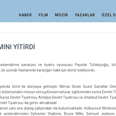
HABER
FİLM
MÜZİK
YAZARLAR
ÖZEL 
INI YİTİRDİ
seslendirme sanatçısı ve tiyatro oyuncusu Payidar Tüfekçioğlu, İst
, bir süredir hastanede karaciğer nakli için donör bekliyordu.
ılında İzmir´de dünyaya gelmiştir. Mimar Sinan Güzel Sanatlar Ünive
ro bölümünden mezun olmuş,Konservatuvar eğitiminden sonra Devlet Ti
 Bursa Devlet Tiyatrosu, Antalya Devlet Tiyatrosu ve İstanbul Devlet Tiy
Devlet Tiyatrosu´da görev almaktadır.
rının yanı sıra dublaj çalışmaları da bulunmaktadır. Hollywood filmlerin
ndik seslendirmeleri Sylvester Stallone, Bruce Willis, Samuel Jackso