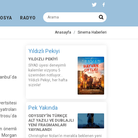
DOSYA
RADYO
Anasayfa
Sinema Haberleri
Yıldızlı Pekiyi
YILDIZLI PEKİYİ
SİYAD üyesi deneyimli
kalemler vizyonu 5
üzerinden notluyor...
anbul´da
Yıldızlı Pekiyi, her hafta
sizinle!
rtsitesi
Pek Yakında
yatroları
atrosu´da
ODYSSEY'İN TÜRKÇE
ALT YAZILI VE DUBLAJLI
YENİ FRAGMANLARI
in önemli
YAYINLANDI
n, Morgan
Christopher Nolan’ın merakla beklenen yeni