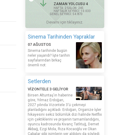
ZAMAN YOLCUSU 4
HAFTA: 2 SALON: 245
HAFTALIK SEYİRCİ: 10.033
GENEL SEYİRCİ: 54.873
Devamı için tıklayınız.
Sinema Tarihinden Yapraklar
07 AĞUSTOS
Sinema tarihinde bugün
neler yaşandı? İşte tarihin
sayfalarından birkaç
önemli not:
Setlerden
VİZONTELE 3 GELİYOR
Birsen Altuntaş'ın haberine
göre, Yılmaz Erdoğan,
2027 yılında Vizontele 3'ü çekmeyi
planladığını açıkladı. Erdoğan, Organize İşler
hikayesini sekiz bölümlük dizi halinde Netflix
için çektiklerini ve projenin tamamlandığını,
oyuncu kadrosunda Kıvanç Tatlıtuğ, Demet
Akbağ, Ezgi Mola, Rıza Kocaoğlu ve Okan
Çabalar gibi isimlerin yer aldığını da söyledi.