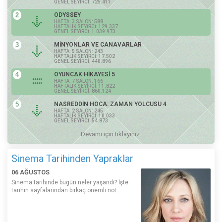
GENEL SEYİRCİ: 725.411
2
ODYSSEY
HAFTA: 3 SALON: 588
HAFTALIK SEYİRCİ: 129.337
GENEL SEYİRCİ: 1.039.973
3
MİNYONLAR VE CANAVARLAR
HAFTA: 5 SALON: 243
HAFTALIK SEYİRCİ: 17.502
GENEL SEYİRCİ: 440.896
4
OYUNCAK HİKAYESİ 5
HAFTA: 7 SALON: 166
HAFTALIK SEYİRCİ: 11.822
GENEL SEYİRCİ: 860.124
5
NASREDDİN HOCA: ZAMAN YOLCUSU 4
HAFTA: 2 SALON: 245
HAFTALIK SEYİRCİ: 10.033
GENEL SEYİRCİ: 54.873
Devamı için tıklayınız.
Sinema Tarihinden Yapraklar
06 AĞUSTOS
Sinema tarihinde bugün neler yaşandı? İşte
tarihin sayfalarından birkaç önemli not: