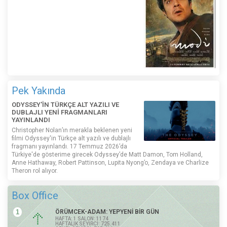
Pek Yakında
ODYSSEY'İN TÜRKÇE ALT YAZILI VE
DUBLAJLI YENİ FRAGMANLARI
YAYINLANDI
Christopher Nolan’ın merakla beklenen yeni
filmi Odyssey'in Türkçe alt yazılı ve dublajlı
fragmanı yayınlandı. 17 Temmuz 2026’da
Türkiye'de gösterime girecek Odyssey’de Matt Damon, Tom Holland,
Anne Hathaway, Robert Pattinson, Lupita Nyong’o, Zendaya ve Charlize
Theron rol alıyor.
Box Office
1
ÖRÜMCEK-ADAM: YEPYENİ BİR GÜN
HAFTA: 1 SALON: 1174
HAFTALIK SEYİRCİ: 725.411