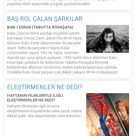
yaşamla ölüm arasındaki çizgiyle yüzleştirecektir.
BAŞ ROL ÇALAN ŞARKILAR
BAB-I ESRAR (TABUTTA RÖVAŞATA)
Baba Zula’nın filme yazdığı müzikleri yeterli
bulmayan Derviş Zaim, Şenol Filiz-Birol Yayla
ikilisinin Bab-ı Esrar albümünden de parçalar
alıyor. Hatta bu parçaların sayısı Baba
Zula’nınkileri aşıyor. Filiz ile Yayla, istemleri
dışında işin içine giriyor açıkçası. 1995 tarihli ikinci albümleri Bab-ı
Esrar’daki şarkıların bir bölümünün Tabutta Rövaşata filminde
kullanılması albümün tanıtımına önemli katkıda bulunuyor aslında.
Özellikle Bab-ı Esrar parçası çok dikkat çekiyor, filmle özdeşleşiyor.
ELEŞTİRMENLER NE DEDİ?
HAFTANIN FİLMLERİYLE İLGİLİ
ELEŞTİRMENLER NE DEDİ?
Haftanın filmleriyle ilgili sinema
eleştirmenleri köşelerinde neler yazdı; nelere
dikkat çekti. İşte eleştirilerden özet bölümler: