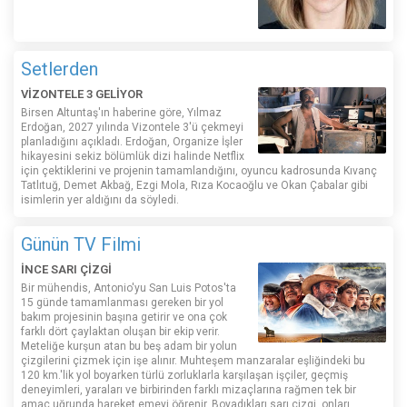
Setlerden
VİZONTELE 3 GELİYOR
Birsen Altuntaş'ın haberine göre, Yılmaz
Erdoğan, 2027 yılında Vizontele 3'ü çekmeyi
planladığını açıkladı. Erdoğan, Organize İşler
hikayesini sekiz bölümlük dizi halinde Netflix
için çektiklerini ve projenin tamamlandığını, oyuncu kadrosunda Kıvanç
Tatlıtuğ, Demet Akbağ, Ezgi Mola, Rıza Kocaoğlu ve Okan Çabalar gibi
isimlerin yer aldığını da söyledi.
Günün TV Filmi
İNCE SARI ÇİZGİ
Bir mühendis, Antonio'yu San Luis Potos'ta
15 günde tamamlanması gereken bir yol
bakım projesinin başına getirir ve ona çok
farklı dört çaylaktan oluşan bir ekip verir.
Meteliğe kurşun atan bu beş adam bir yolun
çizgilerini çizmek için işe alınır. Muhteşem manzaralar eşliğindeki bu
120 km.'lik yol boyarken türlü zorluklarla karşılaşan işçiler, geçmiş
deneyimleri, yaraları ve birbirinden farklı mizaçlarına rağmen tek bir
amaç uğrunda hareket emeyi öğrenir. Boyadıkları sarı çizgi, onları