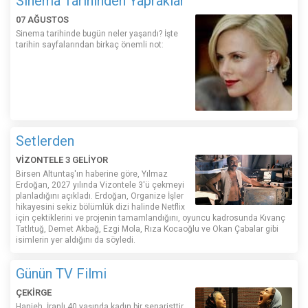
Sinema Tarihinden Yapraklar
07 AĞUSTOS
Sinema tarihinde bugün neler yaşandı? İşte
tarihin sayfalarından birkaç önemli not:
Setlerden
VİZONTELE 3 GELİYOR
Birsen Altuntaş'ın haberine göre, Yılmaz
Erdoğan, 2027 yılında Vizontele 3'ü çekmeyi
planladığını açıkladı. Erdoğan, Organize İşler
hikayesini sekiz bölümlük dizi halinde Netflix
için çektiklerini ve projenin tamamlandığını, oyuncu kadrosunda Kıvanç
Tatlıtuğ, Demet Akbağ, Ezgi Mola, Rıza Kocaoğlu ve Okan Çabalar gibi
isimlerin yer aldığını da söyledi.
Günün TV Filmi
ÇEKİRGE
Hanieh, İranlı 40 yaşında kadın bir senaristtir