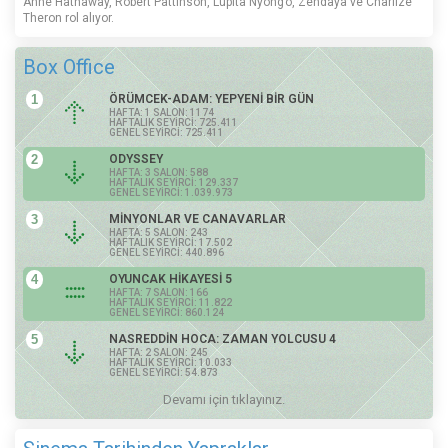
Anne Hathaway, Robert Pattinson, Lupita Nyong’o, Zendaya ve Charlize
Theron rol alıyor.
Box Office
1
ÖRÜMCEK-ADAM: YEPYENİ BİR GÜN
HAFTA: 1 SALON: 1174
HAFTALIK SEYİRCİ: 725.411
GENEL SEYİRCİ: 725.411
2
ODYSSEY
HAFTA: 3 SALON: 588
HAFTALIK SEYİRCİ: 129.337
GENEL SEYİRCİ: 1.039.973
3
MİNYONLAR VE CANAVARLAR
HAFTA: 5 SALON: 243
HAFTALIK SEYİRCİ: 17.502
GENEL SEYİRCİ: 440.896
4
OYUNCAK HİKAYESİ 5
HAFTA: 7 SALON: 166
HAFTALIK SEYİRCİ: 11.822
GENEL SEYİRCİ: 860.124
5
NASREDDİN HOCA: ZAMAN YOLCUSU 4
HAFTA: 2 SALON: 245
HAFTALIK SEYİRCİ: 10.033
GENEL SEYİRCİ: 54.873
Devamı için tıklayınız.