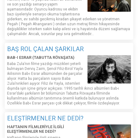
ve son yazdığı senaryo yapım
aşamasındadır. Oyuncu kadrosu ve ekibin
bazı üyeleriyle senaryo okuma toplantısına
giderken, ev sahibi gecikmiş kiradan şikayet ederken ve yönetmen
Pegah ( Pegah Ahangarani ) ondan uzun metraj filmin hikayesinde
değişiklikler isterken sakin kalıp ailesi ve iş hayatında düzeni sağlamaya
çalışmalıdır. Ancak, sorunlar peşi sıra gelmektedir...
BAŞ ROL ÇALAN ŞARKILAR
BAB-I ESRAR (TABUTTA RÖVAŞATA)
Baba Zula’nın filme yazdığı müzikleri yeterli
bulmayan Derviş Zaim, Şenol Filiz-Birol Yayla
ikilisinin Bab-ı Esrar albümünden de parçalar
alıyor. Hatta bu parçaların sayısı Baba
Zula’nınkileri aşıyor. Filiz ile Yayla, istemleri
dışında işin içine giriyor açıkçası. 1995 tarihli ikinci albümleri Bab-ı
Esrar’daki şarkıların bir bölümünün Tabutta Rövaşata filminde
kullanılması albümün tanıtımına önemli katkıda bulunuyor aslında.
Özellikle Bab-ı Esrar parçası çok dikkat çekiyor, filmle özdeşleşiyor.
ELEŞTİRMENLER NE DEDİ?
HAFTANIN FİLMLERİYLE İLGİLİ
ELEŞTİRMENLER NE DEDİ?
Haftanın filmleriyle ilgili sinema