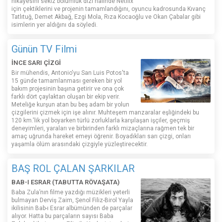
hikayesini sekiz bölümlük dizi halinde Netflix
için çektiklerini ve projenin tamamlandığını, oyuncu kadrosunda Kıvanç
Tatlıtuğ, Demet Akbağ, Ezgi Mola, Rıza Kocaoğlu ve Okan Çabalar gibi
isimlerin yer aldığını da söyledi.
Günün TV Filmi
İNCE SARI ÇİZGİ
Bir mühendis, Antonio'yu San Luis Potos'ta
15 günde tamamlanması gereken bir yol
bakım projesinin başına getirir ve ona çok
farklı dört çaylaktan oluşan bir ekip verir.
Meteliğe kurşun atan bu beş adam bir yolun
çizgilerini çizmek için işe alınır. Muhteşem manzaralar eşliğindeki bu
120 km.'lik yol boyarken türlü zorluklarla karşılaşan işçiler, geçmiş
deneyimleri, yaraları ve birbirinden farklı mizaçlarına rağmen tek bir
amaç uğrunda hareket emeyi öğrenir. Boyadıkları sarı çizgi, onları
yaşamla ölüm arasındaki çizgiyle yüzleştirecektir.
BAŞ ROL ÇALAN ŞARKILAR
BAB-I ESRAR (TABUTTA RÖVAŞATA)
Baba Zula’nın filme yazdığı müzikleri yeterli
bulmayan Derviş Zaim, Şenol Filiz-Birol Yayla
ikilisinin Bab-ı Esrar albümünden de parçalar
alıyor. Hatta bu parçaların sayısı Baba