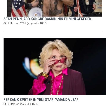
SEAN PENN, ABD KONGRE BASKINININ FİLMİNİ ÇEKECEK
17 Haziran 2026 Çarşamba 18:13
FERZAN ÖZPETEK'İN YENİ STARI 'AMANDA LEAR'
16 Haziran 2026 Salı 16:42