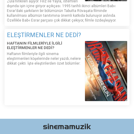
Zula’nınkileri aşıyor. Filiz ile Yayla, istemleri
dışında işin içine giriyor açıkçası. 1995 tarihli ikinci albümleri Bab-ı
Esrar’daki şarkıların bir bölümünün Tabutta Rövaşata filminde
kullanılması albümün tanıtımına önemli katkıda bulunuyor aslında.
Özellikle Bab-ı Esrar parçası çok dikkat çekiyor, filmle özdeşleşiyor.
ELEŞTİRMENLER NE DEDİ?
HAFTANIN FİLMLERİYLE İLGİLİ
ELEŞTİRMENLER NE DEDİ?
Haftanın filmleriyle ilgili sinema
eleştirmenleri köşelerinde neler yazdı; nelere
dikkat çekti. İşte eleştirilerden özet bölümler: