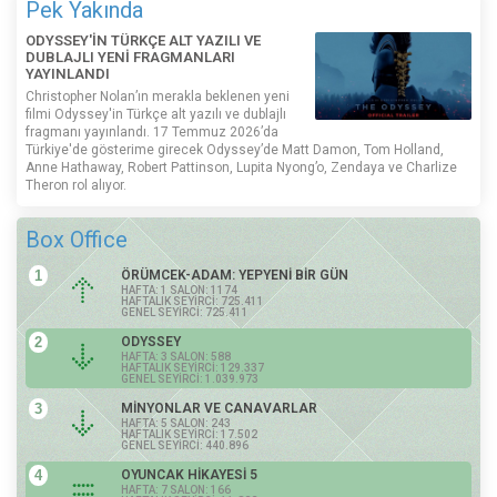
Pek Yakında
ODYSSEY'İN TÜRKÇE ALT YAZILI VE
DUBLAJLI YENİ FRAGMANLARI
YAYINLANDI
Christopher Nolan’ın merakla beklenen yeni
filmi Odyssey'in Türkçe alt yazılı ve dublajlı
fragmanı yayınlandı. 17 Temmuz 2026’da
Türkiye'de gösterime girecek Odyssey’de Matt Damon, Tom Holland,
Anne Hathaway, Robert Pattinson, Lupita Nyong’o, Zendaya ve Charlize
Theron rol alıyor.
Box Office
1
ÖRÜMCEK-ADAM: YEPYENİ BİR GÜN
HAFTA: 1 SALON: 1174
HAFTALIK SEYİRCİ: 725.411
GENEL SEYİRCİ: 725.411
2
ODYSSEY
HAFTA: 3 SALON: 588
HAFTALIK SEYİRCİ: 129.337
GENEL SEYİRCİ: 1.039.973
3
MİNYONLAR VE CANAVARLAR
HAFTA: 5 SALON: 243
HAFTALIK SEYİRCİ: 17.502
GENEL SEYİRCİ: 440.896
4
OYUNCAK HİKAYESİ 5
HAFTA: 7 SALON: 166