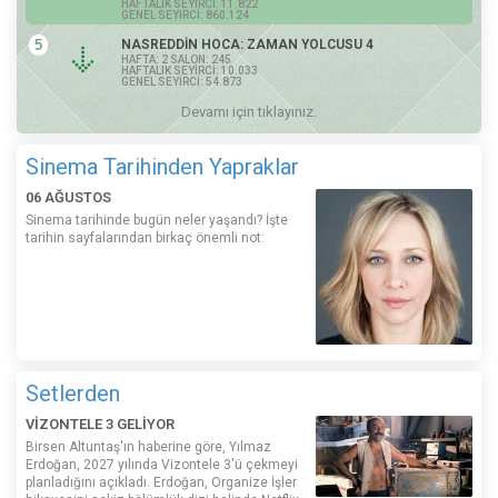
HAFTALIK SEYİRCİ: 11.822
GENEL SEYİRCİ: 860.124
5
NASREDDİN HOCA: ZAMAN YOLCUSU 4
HAFTA: 2 SALON: 245
HAFTALIK SEYİRCİ: 10.033
GENEL SEYİRCİ: 54.873
Devamı için tıklayınız.
Sinema Tarihinden Yapraklar
06 AĞUSTOS
Sinema tarihinde bugün neler yaşandı? İşte
tarihin sayfalarından birkaç önemli not:
Setlerden
VİZONTELE 3 GELİYOR
Birsen Altuntaş'ın haberine göre, Yılmaz
Erdoğan, 2027 yılında Vizontele 3'ü çekmeyi
planladığını açıkladı. Erdoğan, Organize İşler