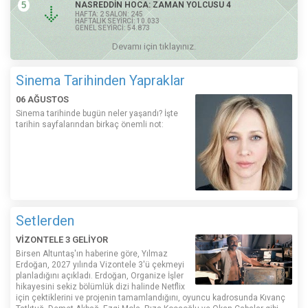
5
NASREDDİN HOCA: ZAMAN YOLCUSU 4
HAFTA: 2 SALON: 245
HAFTALIK SEYİRCİ: 10.033
GENEL SEYİRCİ: 54.873
Devamı için tıklayınız.
Sinema Tarihinden Yapraklar
06 AĞUSTOS
Sinema tarihinde bugün neler yaşandı? İşte
tarihin sayfalarından birkaç önemli not:
Setlerden
VİZONTELE 3 GELİYOR
Birsen Altuntaş'ın haberine göre, Yılmaz
Erdoğan, 2027 yılında Vizontele 3'ü çekmeyi
planladığını açıkladı. Erdoğan, Organize İşler
hikayesini sekiz bölümlük dizi halinde Netflix
için çektiklerini ve projenin tamamlandığını, oyuncu kadrosunda Kıvanç