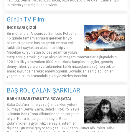
Tatlıtuğ, Demet Akbağ, Ezgi Mola, Rıza Kocaoğlu ve Okan Çabalar gibi
isimlerin yer aldığını da söyledi.
Günün TV Filmi
İNCE SARI ÇİZGİ
Bir mühendis, Antonio'yu San Luis Potos'ta
15 günde tamamlanması gereken bir yol
bakım projesinin başına getirir ve ona çok
farklı dört çaylaktan oluşan bir ekip verir.
Meteliğe kurşun atan bu beş adam bir yolun
çizgilerini çizmek için işe alınır. Muhteşem manzaralar eşliğindeki bu
120 km.'lik yol boyarken türlü zorluklarla karşılaşan işçiler, geçmiş
deneyimleri, yaraları ve birbirinden farklı mizaçlarına rağmen tek bir
amaç uğrunda hareket emeyi öğrenir. Boyadıkları sarı çizgi, onları
yaşamla ölüm arasındaki çizgiyle yüzleştirecektir.
BAŞ ROL ÇALAN ŞARKILAR
BAB-I ESRAR (TABUTTA RÖVAŞATA)
Baba Zula’nın filme yazdığı müzikleri yeterli
bulmayan Derviş Zaim, Şenol Filiz-Birol Yayla
ikilisinin Bab-ı Esrar albümünden de parçalar
alıyor. Hatta bu parçaların sayısı Baba
Zula’nınkileri aşıyor. Filiz ile Yayla, istemleri
dışında işin içine giriyor açıkçası. 1995 tarihli ikinci albümleri Bab-ı