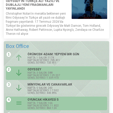
ODYSSEY'İN TÜRKÇE ALT YAZILI VE
DUBLAJLI YENİ FRAGMANLARI
YAYINLANDI
Christopher Nolan’ın merakla beklenen yeni
filmi Odyssey'in Türkçe alt yazılı ve dublajlı
fragmanı yayınlandı. 17 Temmuz 2026’da
Türkiye'de gösterime girecek Odyssey’de Matt Damon, Tom Holland,
Anne Hathaway, Robert Pattinson, Lupita Nyong’o, Zendaya ve Charlize
Theron rol alıyor.
Box Office
1
ÖRÜMCEK-ADAM: YEPYENİ BİR GÜN
HAFTA: 1 SALON: 1174
HAFTALIK SEYİRCİ: 725.411
GENEL SEYİRCİ: 725.411
2
ODYSSEY
HAFTA: 3 SALON: 588
HAFTALIK SEYİRCİ: 129.337
GENEL SEYİRCİ: 1.039.973
3
MİNYONLAR VE CANAVARLAR
HAFTA: 5 SALON: 243
HAFTALIK SEYİRCİ: 17.502
GENEL SEYİRCİ: 440.896
4
OYUNCAK HİKAYESİ 5
HAFTA: 7 SALON: 166
HAFTALIK SEYİRCİ: 11.822
GENEL SEYİRCİ: 860.124