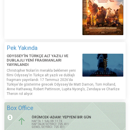
Pek Yakında
ODYSSEY'İN TÜRKÇE ALT YAZILI VE
DUBLAJLI YENİ FRAGMANLARI
YAYINLANDI
Christopher Nolan’ın merakla beklenen yeni
filmi Odyssey'in Türkçe alt yazılı ve dublajlı
fragmanı yayınlandı. 17 Temmuz 2026’da
Türkiye'de gösterime girecek Odyssey’de Matt Damon, Tom Holland,
Anne Hathaway, Robert Pattinson, Lupita Nyong’o, Zendaya ve Charlize
Theron rol alıyor.
Box Office
1
ÖRÜMCEK-ADAM: YEPYENİ BİR GÜN
HAFTA: 1 SALON: 1174
HAFTALIK SEYİRCİ: 725.411
GENEL SEYİRCİ: 725.411