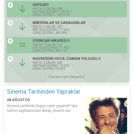
2
ODYSSEY
HAFTA: 3 SALON: 588
HAFTALIK SEYİRCİ: 129.337
GENEL SEYİRCİ: 1.039.973
3
MİNYONLAR VE CANAVARLAR
HAFTA: 5 SALON: 243
HAFTALIK SEYİRCİ: 17.502
GENEL SEYİRCİ: 440.896
4
OYUNCAK HİKAYESİ 5
HAFTA: 7 SALON: 166
HAFTALIK SEYİRCİ: 11.822
GENEL SEYİRCİ: 860.124
5
NASREDDİN HOCA: ZAMAN YOLCUSU 4
HAFTA: 2 SALON: 245
HAFTALIK SEYİRCİ: 10.033
GENEL SEYİRCİ: 54.873
Devamı için tıklayınız.
Sinema Tarihinden Yapraklar
08 AĞUSTOS
Sinema tarihinde bugün neler yaşandı? İşte
tarihin sayfalarından birkaç önemli not: