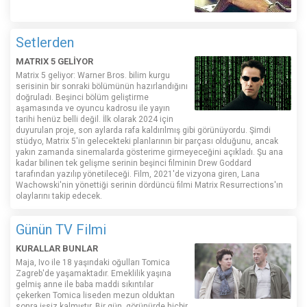
Setlerden
MATRIX 5 GELİYOR
Matrix 5 geliyor: Warner Bros. bilim kurgu
serisinin bir sonraki bölümünün hazırlandığını
doğruladı. Beşinci bölüm geliştirme
aşamasında ve oyuncu kadrosu ile yayın
tarihi henüz belli değil. İlk olarak 2024 için
duyurulan proje, son aylarda rafa kaldırılmış gibi görünüyordu. Şimdi
stüdyo, Matrix 5'in gelecekteki planlarının bir parçası olduğunu, ancak
yakın zamanda sinemalarda gösterime girmeyeceğini açıkladı. Şu ana
kadar bilinen tek gelişme serinin beşinci filminin Drew Goddard
tarafından yazılıp yönetileceği. Film, 2021'de vizyona giren, Lana
Wachowski'nin yönettiği serinin dördüncü filmi Matrix Resurrections'ın
olaylarını takip edecek.
Günün TV Filmi
KURALLAR BUNLAR
Maja, Ivo ile 18 yaşındaki oğulları Tomica
Zagreb'de yaşamaktadır. Emeklilik yaşına
gelmiş anne ile baba maddi sıkıntılar
çekerken Tomica liseden mezun olduktan
sonra işsiz kalmıştır. Bir gün, görünürde hiçbir