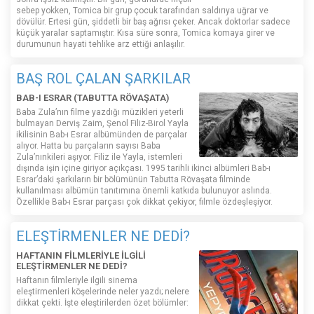
sebep yokken, Tomica bir grup çocuk tarafından saldırıya uğrar ve
dövülür. Ertesi gün, şiddetli bir baş ağrısı çeker. Ancak doktorlar sadece
küçük yaralar saptamıştır. Kısa süre sonra, Tomica komaya girer ve
durumunun hayati tehlike arz ettiği anlaşılır.
BAŞ ROL ÇALAN ŞARKILAR
BAB-I ESRAR (TABUTTA RÖVAŞATA)
Baba Zula’nın filme yazdığı müzikleri yeterli
bulmayan Derviş Zaim, Şenol Filiz-Birol Yayla
ikilisinin Bab-ı Esrar albümünden de parçalar
alıyor. Hatta bu parçaların sayısı Baba
Zula’nınkileri aşıyor. Filiz ile Yayla, istemleri
dışında işin içine giriyor açıkçası. 1995 tarihli ikinci albümleri Bab-ı
Esrar’daki şarkıların bir bölümünün Tabutta Rövaşata filminde
kullanılması albümün tanıtımına önemli katkıda bulunuyor aslında.
Özellikle Bab-ı Esrar parçası çok dikkat çekiyor, filmle özdeşleşiyor.
ELEŞTİRMENLER NE DEDİ?
HAFTANIN FİLMLERİYLE İLGİLİ
ELEŞTİRMENLER NE DEDİ?
Haftanın filmleriyle ilgili sinema
eleştirmenleri köşelerinde neler yazdı; nelere
dikkat çekti. İşte eleştirilerden özet bölümler: