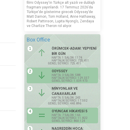
filmi Odyssey'in Türkçe alt yazılı ve dublajlı
fragmanı yayınlandı. 17 Temmuz 2026’da
Türkiye'de gösterime girecek Odyssey’de
Matt Damon, Tom Holland, Anne Hathaway,
Robert Pattinson, Lupita Nyong’o, Zendaya
ve Charlize Theron rol alıyor.
Box Office
1
ÖRÜMCEK-ADAM: YEPYENİ
BİR GÜN
HAFTA: 1 SALON: 1174
HAFTALIK SEYİRCİ: 725.411
GENEL SEYİRCİ: 725.411
2
ODYSSEY
HAFTA: 3 SALON: 588
HAFTALIK SEYİRCİ: 129.337
GENEL SEYİRCİ: 1.039.973
3
MİNYONLAR VE
CANAVARLAR
HAFTA: 5 SALON: 243
HAFTALIK SEYİRCİ: 17.502
GENEL SEYİRCİ: 440.896
4
OYUNCAK HİKAYESİ 5
HAFTA: 7 SALON: 166
HAFTALIK SEYİRCİ: 11.822
GENEL SEYİRCİ: 860.124
5
NASREDDİN HOCA: