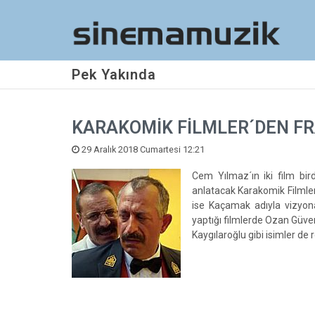
Pek Yakında
KARAKOMİK FİLMLER´DEN F
29 Aralık 2018 Cumartesi 12:21
Cem Yılmaz´ın iki film bird
anlatacak Karakomik Filmler´
ise Kaçamak adıyla vizyon
yaptığı filmlerde Ozan Güv
Kaygılaroğlu gibi isimler de ro