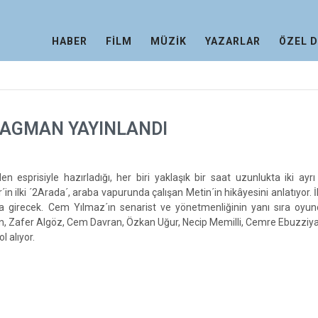
HABER
FİLM
MÜZİK
YAZARLAR
ÖZEL 
RAGMAN YAYINLANDI
en esprisiyle hazırladığı, her biri yaklaşık bir saat uzunlukta iki ayrı
in ilki ´2Arada´, araba vapurunda çalışan Metin´in hikâyesini anlatıyor. İk
a girecek. Cem Yılmaz´ın senarist ve yönetmenliğinin yanı sıra oyun
en, Zafer Algöz, Cem Davran, Özkan Uğur, Necip Memilli, Cemre Ebuzziy
l alıyor.