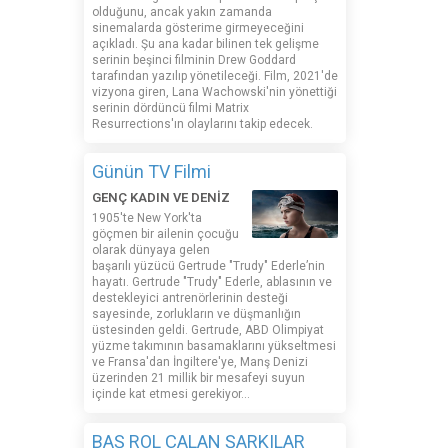
olduğunu, ancak yakın zamanda
sinemalarda gösterime girmeyeceğini
açıkladı. Şu ana kadar bilinen tek gelişme
serinin beşinci filminin Drew Goddard
tarafından yazılıp yönetileceği. Film, 2021'de
vizyona giren, Lana Wachowski'nin yönettiği
serinin dördüncü filmi Matrix
Resurrections'ın olaylarını takip edecek.
Günün TV Filmi
GENÇ KADIN VE DENİZ
1905'te New York'ta
göçmen bir ailenin çocuğu
olarak dünyaya gelen
başarılı yüzücü Gertrude "Trudy" Ederle’nin
hayatı. Gertrude "Trudy" Ederle, ablasının ve
destekleyici antrenörlerinin desteği
sayesinde, zorlukların ve düşmanlığın
üstesinden geldi. Gertrude, ABD Olimpiyat
yüzme takımının basamaklarını yükseltmesi
ve Fransa'dan İngiltere'ye, Manş Denizi
üzerinden 21 millik bir mesafeyi suyun
içinde kat etmesi gerekiyor...
BAŞ ROL ÇALAN ŞARKILAR