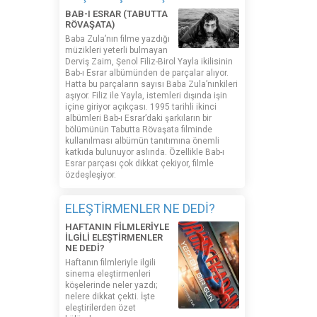
BAB-I ESRAR (TABUTTA
RÖVAŞATA)
Baba Zula’nın filme yazdığı
müzikleri yeterli bulmayan
Derviş Zaim, Şenol Filiz-Birol Yayla ikilisinin
Bab-ı Esrar albümünden de parçalar alıyor.
Hatta bu parçaların sayısı Baba Zula’nınkileri
aşıyor. Filiz ile Yayla, istemleri dışında işin
içine giriyor açıkçası. 1995 tarihli ikinci
albümleri Bab-ı Esrar’daki şarkıların bir
bölümünün Tabutta Rövaşata filminde
kullanılması albümün tanıtımına önemli
katkıda bulunuyor aslında. Özellikle Bab-ı
Esrar parçası çok dikkat çekiyor, filmle
özdeşleşiyor.
ELEŞTİRMENLER NE DEDİ?
HAFTANIN FİLMLERİYLE
İLGİLİ ELEŞTİRMENLER
NE DEDİ?
Haftanın filmleriyle ilgili
sinema eleştirmenleri
köşelerinde neler yazdı;
nelere dikkat çekti. İşte
eleştirilerden özet