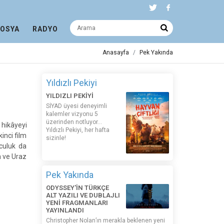
DOSYA
RADYO
Anasayfa
Pek Yakında
Yıldızlı Pekiyi
YILDIZLI PEKİYİ
SİYAD üyesi deneyimli
kalemler vizyonu 5
üzerinden notluyor...
 hikâyeyi
Yıldızlı Pekiyi, her hafta
inci film
sizinle!
culuk da
a ve Uraz
Pek Yakında
ODYSSEY'İN TÜRKÇE
ALT YAZILI VE DUBLAJLI
YENİ FRAGMANLARI
YAYINLANDI
Christopher Nolan’ın merakla beklenen yeni