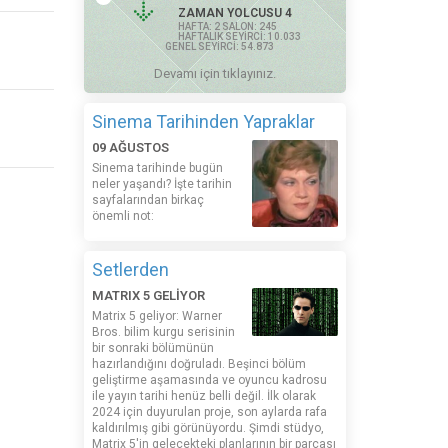
ZAMAN YOLCUSU 4
HAFTA: 2 SALON: 245
HAFTALIK SEYİRCİ: 10.033
GENEL SEYİRCİ: 54.873
Devamı için tıklayınız.
Sinema Tarihinden Yapraklar
09 AĞUSTOS
Sinema tarihinde bugün
neler yaşandı? İşte tarihin
sayfalarından birkaç
önemli not:
Setlerden
MATRIX 5 GELİYOR
Matrix 5 geliyor: Warner
Bros. bilim kurgu serisinin
bir sonraki bölümünün
hazırlandığını doğruladı. Beşinci bölüm
geliştirme aşamasında ve oyuncu kadrosu
ile yayın tarihi henüz belli değil. İlk olarak
2024 için duyurulan proje, son aylarda rafa
kaldırılmış gibi görünüyordu. Şimdi stüdyo,
Matrix 5'in gelecekteki planlarının bir parçası