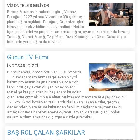
VİZONTELE 3 GELİYOR
Birsen Altuntaş'ın haberine göre, Yılmaz
Erdoğan, 2027 yılında Vizontele 3'ü çekmeyi
planladığını açıkladı. Erdoğan, Organize İşler
hikayesini sekiz bölümlük dizi halinde Netflix
için çektiklerini ve projenin tamamlandığını, oyuncu kadrosunda Kıvanç
Tatlıtuğ, Demet Akbağ, Ezgi Mola, Rıza Kocaoğlu ve Okan Çabalar gibi
isimlerin yer aldığını da söyledi.
Günün TV Filmi
İNCE SARI ÇİZGİ
Bir mühendis, Antonio'yu San Luis Potos'ta
15 günde tamamlanması gereken bir yol
bakım projesinin başına getirir ve ona çok
farklı dört çaylaktan oluşan bir ekip verir.
Meteliğe kurşun atan bu beş adam bir yolun
çizgilerini çizmek için işe alınır. Muhteşem manzaralar eşliğindeki bu
120 km.'lik yol boyarken türlü zorluklarla karşılaşan işçiler, geçmiş
deneyimleri, yaraları ve birbirinden farklı mizaçlarına rağmen tek bir
amaç uğrunda hareket emeyi öğrenir. Boyadıkları sarı çizgi, onları
yaşamla ölüm arasındaki çizgiyle yüzleştirecektir.
BAŞ ROL ÇALAN ŞARKILAR