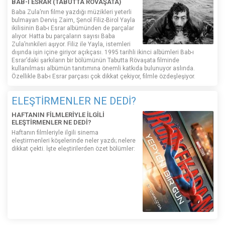
BAB-I ESRAR (TABUTTA RÖVAŞATA)
Baba Zula’nın filme yazdığı müzikleri yeterli
bulmayan Derviş Zaim, Şenol Filiz-Birol Yayla
ikilisinin Bab-ı Esrar albümünden de parçalar
alıyor. Hatta bu parçaların sayısı Baba
Zula’nınkileri aşıyor. Filiz ile Yayla, istemleri
dışında işin içine giriyor açıkçası. 1995 tarihli ikinci albümleri Bab-ı
Esrar’daki şarkıların bir bölümünün Tabutta Rövaşata filminde
kullanılması albümün tanıtımına önemli katkıda bulunuyor aslında.
Özellikle Bab-ı Esrar parçası çok dikkat çekiyor, filmle özdeşleşiyor.
ELEŞTİRMENLER NE DEDİ?
HAFTANIN FİLMLERİYLE İLGİLİ
ELEŞTİRMENLER NE DEDİ?
Haftanın filmleriyle ilgili sinema
eleştirmenleri köşelerinde neler yazdı; nelere
dikkat çekti. İşte eleştirilerden özet bölümler: