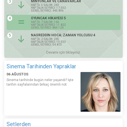
3
MİNYONLAR VE CANAVARLAR
HAFTA: 5 SALON: 243
HAFTALIK SEYİRCİ: 17.502
GENEL SEYİRCİ: 440.896
4
OYUNCAK HİKAYESİ 5
HAFTA: 7 SALON: 166
HAFTALIK SEYİRCİ: 11.822
GENEL SEYİRCİ: 860.124
5
NASREDDİN HOCA: ZAMAN YOLCUSU 4
HAFTA: 2 SALON: 245
HAFTALIK SEYİRCİ: 10.033
GENEL SEYİRCİ: 54.873
Devamı için tıklayınız.
Sinema Tarihinden Yapraklar
06 AĞUSTOS
Sinema tarihinde bugün neler yaşandı? İşte
tarihin sayfalarından birkaç önemli not:
Setlerden