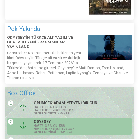
Pek Yakında
ODYSSEY'İN TÜRKÇE ALT YAZILI VE
DUBLAJLI YENİ FRAGMANLARI
YAYINLANDI
Christopher Nolan’ın merakla beklenen yeni
filmi Odyssey'in Türkçe alt yazılı ve dublajlı
fragmanı yayınlandı. 17 Temmuz 2026’da
Türkiye'de gösterime girecek Odyssey’de Matt Damon, Tom Holland,
Anne Hathaway, Robert Pattinson, Lupita Nyong’o, Zendaya ve Charlize
Theron rol alıyor.
Box Office
1
ÖRÜMCEK-ADAM: YEPYENİ BİR GÜN
HAFTA: 1 SALON: 1174
HAFTALIK SEYİRCİ: 725.411
GENEL SEYİRCİ: 725.411
2
ODYSSEY
HAFTA: 3 SALON: 588
HAFTALIK SEYİRCİ: 129.337
GENEL SEYİRCİ: 1.039.973