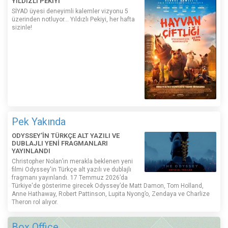
YILDIZLI PEKİYİ
SİYAD üyesi deneyimli kalemler vizyonu 5
üzerinden notluyor... Yıldızlı Pekiyi, her hafta
sizinle!
Pek Yakında
ODYSSEY'İN TÜRKÇE ALT YAZILI VE
DUBLAJLI YENİ FRAGMANLARI
YAYINLANDI
Christopher Nolan’ın merakla beklenen yeni
filmi Odyssey'in Türkçe alt yazılı ve dublajlı
fragmanı yayınlandı. 17 Temmuz 2026’da
Türkiye'de gösterime girecek Odyssey’de Matt Damon, Tom Holland,
Anne Hathaway, Robert Pattinson, Lupita Nyong’o, Zendaya ve Charlize
Theron rol alıyor.
Box Office