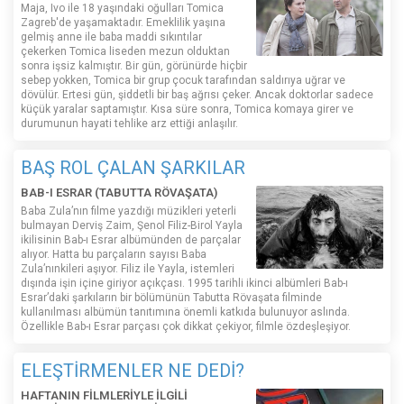
Maja, Ivo ile 18 yaşındaki oğulları Tomica
Zagreb'de yaşamaktadır. Emeklilik yaşına
gelmiş anne ile baba maddi sıkıntılar
çekerken Tomica liseden mezun olduktan
sonra işsiz kalmıştır. Bir gün, görünürde hiçbir
sebep yokken, Tomica bir grup çocuk tarafından saldırıya uğrar ve
dövülür. Ertesi gün, şiddetli bir baş ağrısı çeker. Ancak doktorlar sadece
küçük yaralar saptamıştır. Kısa süre sonra, Tomica komaya girer ve
durumunun hayati tehlike arz ettiği anlaşılır.
BAŞ ROL ÇALAN ŞARKILAR
BAB-I ESRAR (TABUTTA RÖVAŞATA)
Baba Zula’nın filme yazdığı müzikleri yeterli
bulmayan Derviş Zaim, Şenol Filiz-Birol Yayla
ikilisinin Bab-ı Esrar albümünden de parçalar
alıyor. Hatta bu parçaların sayısı Baba
Zula’nınkileri aşıyor. Filiz ile Yayla, istemleri
dışında işin içine giriyor açıkçası. 1995 tarihli ikinci albümleri Bab-ı
Esrar’daki şarkıların bir bölümünün Tabutta Rövaşata filminde
kullanılması albümün tanıtımına önemli katkıda bulunuyor aslında.
Özellikle Bab-ı Esrar parçası çok dikkat çekiyor, filmle özdeşleşiyor.
ELEŞTİRMENLER NE DEDİ?
HAFTANIN FİLMLERİYLE İLGİLİ