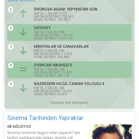
1
ÖRÜMCEK-ADAM: YEPYENİ BİR GÜN
HAFTA: 1 SALON: 1174
HAFTALIK SEYİRCİ: 725.411
GENEL SEYİRCİ: 725.411
2
ODYSSEY
HAFTA: 3 SALON: 588
HAFTALIK SEYİRCİ: 129.337
GENEL SEYİRCİ: 1.039.973
3
MİNYONLAR VE CANAVARLAR
HAFTA: 5 SALON: 243
HAFTALIK SEYİRCİ: 17.502
GENEL SEYİRCİ: 440.896
4
OYUNCAK HİKAYESİ 5
HAFTA: 7 SALON: 166
HAFTALIK SEYİRCİ: 11.822
GENEL SEYİRCİ: 860.124
5
NASREDDİN HOCA: ZAMAN YOLCUSU 4
HAFTA: 2 SALON: 245
HAFTALIK SEYİRCİ: 10.033
GENEL SEYİRCİ: 54.873
Devamı için tıklayınız.
Sinema Tarihinden Yapraklar
08 AĞUSTOS
Sinema tarihinde bugün neler yaşandı? İşte
tarihin sayfalarından birkaç önemli not: