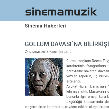
Sinema Haberleri
GOLLUM DAVASI´NA BİLİRKİŞ
12 Mayıs 2016 Perşembe 22:19
Cumhurbaşkanı Recep Tayyip
karakterinin fotoğrafların
görevlisine hakaret´ davasın
yazılan raporun, üç bilirk
ertelendi.
Avukat Hicran Danışman, "G
lehimize çıktı. Müştekinin g
bununla ilgili emsal kara
özgürlüğü kapsamında değe
eleştirmekten korkmakta, caydırıcı etkileri oluşmaktadı