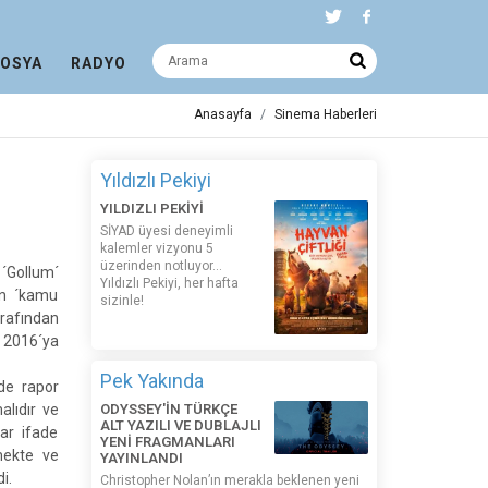
DOSYA
RADYO
Anasayfa
Sinema Haberleri
Yıldızlı Pekiyi
YILDIZLI PEKİYİ
SİYAD üyesi deneyimli
kalemler vizyonu 5
üzerinden notluyor...
´Gollum´
Yıldızlı Pekiyi, her hafta
lan ´kamu
sizinle!
arafından
z 2016´ya
Pek Yakında
nde rapor
alıdır ve
ODYSSEY'İN TÜRKÇE
ALT YAZILI VE DUBLAJLI
ar ifade
YENİ FRAGMANLARI
mekte ve
YAYINLANDI
i.
Christopher Nolan’ın merakla beklenen yeni