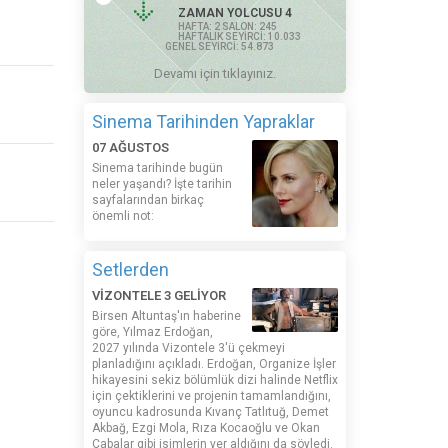
ZAMAN YOLCUSU 4
HAFTA: 2 SALON: 245
HAFTALIK SEYİRCİ: 10.033
GENEL SEYİRCİ: 54.873
Devamı için tıklayınız.
Sinema Tarihinden Yapraklar
07 AĞUSTOS
Sinema tarihinde bugün
neler yaşandı? İşte tarihin
sayfalarından birkaç
önemli not:
Setlerden
VİZONTELE 3 GELİYOR
Birsen Altuntaş'ın haberine
göre, Yılmaz Erdoğan,
2027 yılında Vizontele 3'ü çekmeyi
planladığını açıkladı. Erdoğan, Organize İşler
hikayesini sekiz bölümlük dizi halinde Netflix
için çektiklerini ve projenin tamamlandığını,
oyuncu kadrosunda Kıvanç Tatlıtuğ, Demet
Akbağ, Ezgi Mola, Rıza Kocaoğlu ve Okan
Çabalar gibi isimlerin yer aldığını da söyledi.