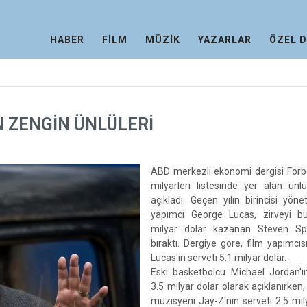
HABER
FİLM
MÜZİK
YAZARLAR
ÖZEL 
N ZENGİN ÜNLÜLERİ
ABD merkezli ekonomi dergisi Forbe
milyarleri listesinde yer alan ünlü
açıkladı. Geçen yılın birincisi yö
yapımcı George Lucas, zirveyi bu
milyar dolar kazanan Steven Spi
bıraktı. Dergiye göre, film yapımcı
Lucas'ın serveti 5.1 milyar dolar.
Eski basketbolcu Michael Jordan'ın
3.5 milyar dolar olarak açıklanırken
müzisyeni Jay-Z'nin serveti 2.5 mil