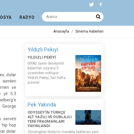
DOSYA
RADYO
Anasayfa
Sinema Haberleri
Yıldızlı Pekiyi
YILDIZLI PEKİYİ
SİYAD üyesi deneyimli
kalemler vizyonu 5
üzerinden notluyor...
s, dolar
Yıldızlı Pekiyi, her hafta
 isimleri
sizinle!
netmen ve
 yıl 5.3
elberg'e
Pek Yakında
sı George
ODYSSEY'İN TÜRKÇE
ALT YAZILI VE DUBLAJLI
 serveti
YENİ FRAGMANLARI
, hip hop
YAYINLANDI
yar dolar
Christopher Nolan’ın merakla beklenen yeni