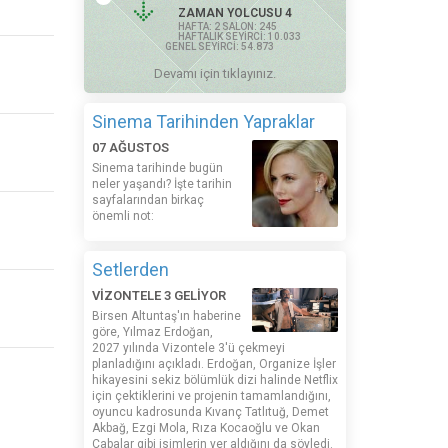
ZAMAN YOLCUSU 4
HAFTA: 2 SALON: 245
HAFTALIK SEYİRCİ: 10.033
GENEL SEYİRCİ: 54.873
Devamı için tıklayınız.
Sinema Tarihinden Yapraklar
07 AĞUSTOS
Sinema tarihinde bugün
neler yaşandı? İşte tarihin
sayfalarından birkaç
önemli not:
Setlerden
VİZONTELE 3 GELİYOR
Birsen Altuntaş'ın haberine
göre, Yılmaz Erdoğan,
2027 yılında Vizontele 3'ü çekmeyi
planladığını açıkladı. Erdoğan, Organize İşler
hikayesini sekiz bölümlük dizi halinde Netflix
için çektiklerini ve projenin tamamlandığını,
oyuncu kadrosunda Kıvanç Tatlıtuğ, Demet
Akbağ, Ezgi Mola, Rıza Kocaoğlu ve Okan
Çabalar gibi isimlerin yer aldığını da söyledi.