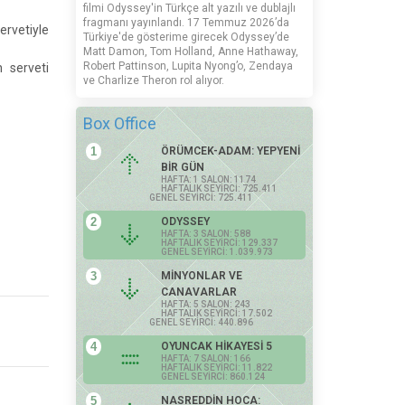
filmi Odyssey'in Türkçe alt yazılı ve dublajlı
fragmanı yayınlandı. 17 Temmuz 2026’da
rvetiyle
Türkiye'de gösterime girecek Odyssey’de
Matt Damon, Tom Holland, Anne Hathaway,
Robert Pattinson, Lupita Nyong’o, Zendaya
n serveti
ve Charlize Theron rol alıyor.
Box Office
1
ÖRÜMCEK-ADAM: YEPYENİ
BİR GÜN
HAFTA: 1 SALON: 1174
HAFTALIK SEYİRCİ: 725.411
GENEL SEYİRCİ: 725.411
2
ODYSSEY
HAFTA: 3 SALON: 588
HAFTALIK SEYİRCİ: 129.337
GENEL SEYİRCİ: 1.039.973
3
MİNYONLAR VE
CANAVARLAR
HAFTA: 5 SALON: 243
HAFTALIK SEYİRCİ: 17.502
GENEL SEYİRCİ: 440.896
4
OYUNCAK HİKAYESİ 5
HAFTA: 7 SALON: 166
HAFTALIK SEYİRCİ: 11.822
GENEL SEYİRCİ: 860.124
5
NASREDDİN HOCA: