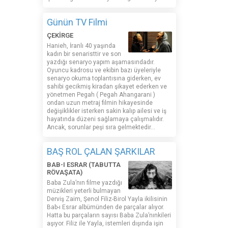
Günün TV Filmi
ÇEKİRGE
Hanieh, İranlı 40 yaşında
kadın bir senaristtir ve son
yazdığı senaryo yapım aşamasındadır.
Oyuncu kadrosu ve ekibin bazı üyeleriyle
senaryo okuma toplantısına giderken, ev
sahibi gecikmiş kiradan şikayet ederken ve
yönetmen Pegah ( Pegah Ahangarani )
ondan uzun metraj filmin hikayesinde
değişiklikler isterken sakin kalıp ailesi ve iş
hayatında düzeni sağlamaya çalışmalıdır.
Ancak, sorunlar peşi sıra gelmektedir...
BAŞ ROL ÇALAN ŞARKILAR
BAB-I ESRAR (TABUTTA
RÖVAŞATA)
Baba Zula’nın filme yazdığı
müzikleri yeterli bulmayan
Derviş Zaim, Şenol Filiz-Birol Yayla ikilisinin
Bab-ı Esrar albümünden de parçalar alıyor.
Hatta bu parçaların sayısı Baba Zula’nınkileri
aşıyor. Filiz ile Yayla, istemleri dışında işin