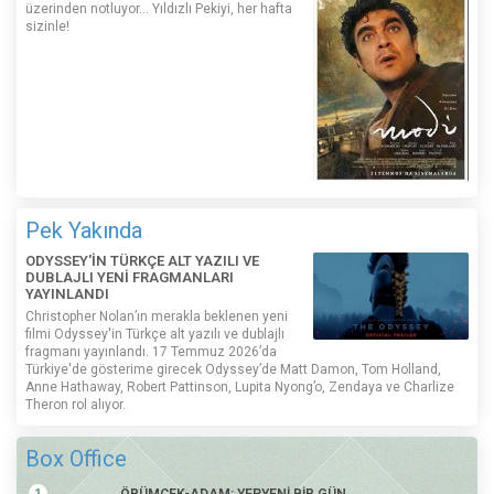
üzerinden notluyor... Yıldızlı Pekiyi, her hafta
sizinle!
Pek Yakında
ODYSSEY'İN TÜRKÇE ALT YAZILI VE
DUBLAJLI YENİ FRAGMANLARI
YAYINLANDI
Christopher Nolan’ın merakla beklenen yeni
filmi Odyssey'in Türkçe alt yazılı ve dublajlı
fragmanı yayınlandı. 17 Temmuz 2026’da
Türkiye'de gösterime girecek Odyssey’de Matt Damon, Tom Holland,
Anne Hathaway, Robert Pattinson, Lupita Nyong’o, Zendaya ve Charlize
Theron rol alıyor.
Box Office
ÖRÜMCEK-ADAM: YEPYENİ BİR GÜN