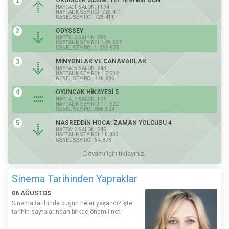
1
HAFTA: 1 SALON: 1174
HAFTALIK SEYİRCİ: 725.411
GENEL SEYİRCİ: 725.411
2
ODYSSEY
HAFTA: 3 SALON: 588
HAFTALIK SEYİRCİ: 129.337
GENEL SEYİRCİ: 1.039.973
3
MİNYONLAR VE CANAVARLAR
HAFTA: 5 SALON: 243
HAFTALIK SEYİRCİ: 17.502
GENEL SEYİRCİ: 440.896
4
OYUNCAK HİKAYESİ 5
HAFTA: 7 SALON: 166
HAFTALIK SEYİRCİ: 11.822
GENEL SEYİRCİ: 860.124
5
NASREDDİN HOCA: ZAMAN YOLCUSU 4
HAFTA: 2 SALON: 245
HAFTALIK SEYİRCİ: 10.033
GENEL SEYİRCİ: 54.873
Devamı için tıklayınız.
Sinema Tarihinden Yapraklar
06 AĞUSTOS
Sinema tarihinde bugün neler yaşandı? İşte
tarihin sayfalarından birkaç önemli not: