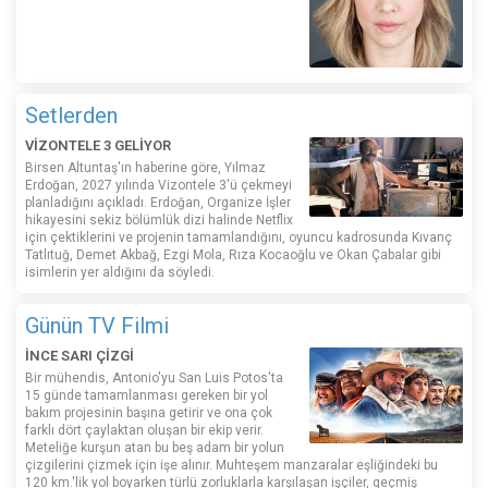
Setlerden
VİZONTELE 3 GELİYOR
Birsen Altuntaş'ın haberine göre, Yılmaz
Erdoğan, 2027 yılında Vizontele 3'ü çekmeyi
planladığını açıkladı. Erdoğan, Organize İşler
hikayesini sekiz bölümlük dizi halinde Netflix
için çektiklerini ve projenin tamamlandığını, oyuncu kadrosunda Kıvanç
Tatlıtuğ, Demet Akbağ, Ezgi Mola, Rıza Kocaoğlu ve Okan Çabalar gibi
isimlerin yer aldığını da söyledi.
Günün TV Filmi
İNCE SARI ÇİZGİ
Bir mühendis, Antonio'yu San Luis Potos'ta
15 günde tamamlanması gereken bir yol
bakım projesinin başına getirir ve ona çok
farklı dört çaylaktan oluşan bir ekip verir.
Meteliğe kurşun atan bu beş adam bir yolun
çizgilerini çizmek için işe alınır. Muhteşem manzaralar eşliğindeki bu
120 km.'lik yol boyarken türlü zorluklarla karşılaşan işçiler, geçmiş