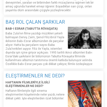
deneyimleri, yaraları ve birbirinden farklı mizaçlarına rağmen tek bir
amaç uğrunda hareket emeyi öğrenir. Boyadıkları sarı çizgi, onları
yaşamla ölüm arasındaki çizgiyle yüzleştirecektir.
BAŞ ROL ÇALAN ŞARKILAR
BAB-I ESRAR (TABUTTA RÖVAŞATA)
Baba Zula’nın filme yazdığı müzikleri yeterli
bulmayan Derviş Zaim, Şenol Filiz-Birol Yayla
ikilisinin Bab-ı Esrar albümünden de parçalar
alıyor. Hatta bu parçaların sayısı Baba
Zula’nınkileri aşıyor. Filiz ile Yayla, istemleri
dışında işin içine giriyor açıkçası. 1995 tarihli ikinci albümleri Bab-ı
Esrar’daki şarkıların bir bölümünün Tabutta Rövaşata filminde
kullanılması albümün tanıtımına önemli katkıda bulunuyor aslında.
Özellikle Bab-ı Esrar parçası çok dikkat çekiyor, filmle özdeşleşiyor.
ELEŞTİRMENLER NE DEDİ?
HAFTANIN FİLMLERİYLE İLGİLİ
ELEŞTİRMENLER NE DEDİ?
Haftanın filmleriyle ilgili sinema
eleştirmenleri köşelerinde neler yazdı; nelere
dikkat çekti. İşte eleştirilerden özet bölümler: