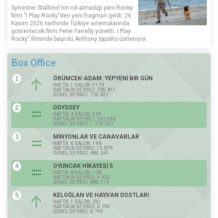
Sylvester Stallone'nin rol almadığı yeni Rocky
filmi "I Play Rocky"den yeni fragman geldi. 26
Kasım 2026 tarihinde Türkiye sinemalarında
gösterilecek filmi Peter Farrelly yönetti. I Play
Rocky" filminde başrolü Anthony Ippolito üstleniyor.
Box Office
1
ÖRÜMCEK-ADAM: YEPYENİ BİR GÜN
HAFTA: 1 SALON: 1174
HAFTALIK SEYİRCİ: 725.411
GENEL SEYİRCİ: 725.411
2
ODYSSEY
HAFTA: 4 SALON: 549
HAFTALIK SEYİRCİ: 102.690
GENEL SEYİRCİ: 1.279.627
3
MİNYONLAR VE CANAVARLAR
HAFTA: 6 SALON: 198
HAFTALIK SEYİRCİ: 15.879
GENEL SEYİRCİ: 480.241
4
OYUNCAK HİKAYESİ 5
HAFTA: 8 SALON: 128
HAFTALIK SEYİRCİ: 9.935
GENEL SEYİRCİ: 885.119
5
KELOĞLAN VE HAYVAN DOSTLARI
HAFTA: 1 SALON: 201
HAFTALIK SEYİRCİ: 6.790
GENEL SEYİRCİ: 6.790