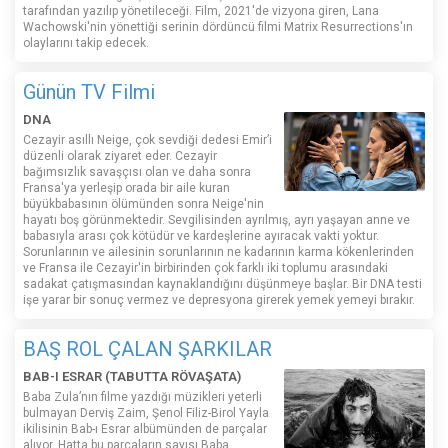
tarafından yazılıp yönetileceği. Film, 2021'de vizyona giren, Lana
Wachowski'nin yönettiği serinin dördüncü filmi Matrix Resurrections'ın
olaylarını takip edecek.
Günün TV Filmi
DNA
Cezayir asıllı Neige, çok sevdiği dedesi Emir’i
düzenli olarak ziyaret eder. Cezayir
bağımsızlık savaşçısı olan ve daha sonra
Fransa'ya yerleşip orada bir aile kuran
büyükbabasının ölümünden sonra Neige'nin
hayatı boş görünmektedir. Sevgilisinden ayrılmış, ayrı yaşayan anne ve
babasıyla arası çok kötüdür ve kardeşlerine ayıracak vakti yoktur.
Sorunlarının ve ailesinin sorunlarının ne kadarının karma kökenlerinden
ve Fransa ile Cezayir'in birbirinden çok farklı iki toplumu arasındaki
sadakat çatışmasından kaynaklandığını düşünmeye başlar. Bir DNA testi
işe yarar bir sonuç vermez ve depresyona girerek yemek yemeyi bırakır.
BAŞ ROL ÇALAN ŞARKILAR
BAB-I ESRAR (TABUTTA RÖVAŞATA)
Baba Zula’nın filme yazdığı müzikleri yeterli
bulmayan Derviş Zaim, Şenol Filiz-Birol Yayla
ikilisinin Bab-ı Esrar albümünden de parçalar
alıyor. Hatta bu parçaların sayısı Baba