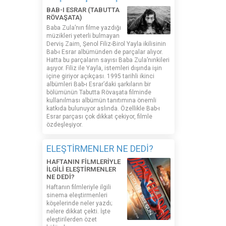
BAB-I ESRAR (TABUTTA
RÖVAŞATA)
Baba Zula’nın filme yazdığı
müzikleri yeterli bulmayan
Derviş Zaim, Şenol Filiz-Birol Yayla ikilisinin
Bab-ı Esrar albümünden de parçalar alıyor.
Hatta bu parçaların sayısı Baba Zula’nınkileri
aşıyor. Filiz ile Yayla, istemleri dışında işin
içine giriyor açıkçası. 1995 tarihli ikinci
albümleri Bab-ı Esrar’daki şarkıların bir
bölümünün Tabutta Rövaşata filminde
kullanılması albümün tanıtımına önemli
katkıda bulunuyor aslında. Özellikle Bab-ı
Esrar parçası çok dikkat çekiyor, filmle
özdeşleşiyor.
ELEŞTİRMENLER NE DEDİ?
HAFTANIN FİLMLERİYLE
İLGİLİ ELEŞTİRMENLER
NE DEDİ?
Haftanın filmleriyle ilgili
sinema eleştirmenleri
köşelerinde neler yazdı;
nelere dikkat çekti. İşte
eleştirilerden özet