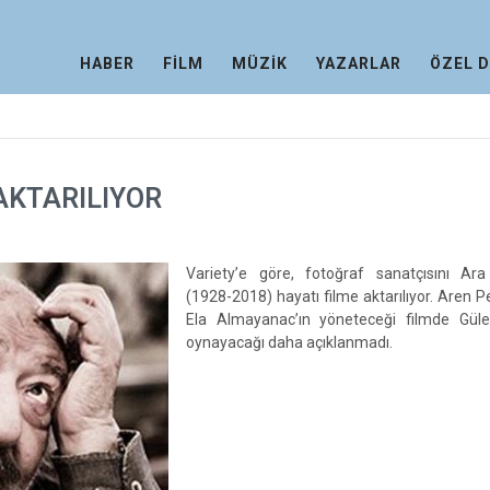
HABER
FİLM
MÜZİK
YAZARLAR
ÖZEL 
 AKTARILIYOR
Variety’e göre, fotoğraf sanatçısını Ara 
(1928-2018) hayatı filme aktarılıyor. Aren Pe
Ela Almayanac’ın yöneteceği filmde Güler
oynayacağı daha açıklanmadı.