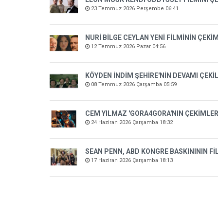
23 Temmuz 2026 Perşembe 06:41
NURİ BİLGE CEYLAN YENİ FİLMİNİN ÇEK
12 Temmuz 2026 Pazar 04:56
KÖYDEN İNDİM ŞEHİRE'NİN DEVAMI ÇEKİ
08 Temmuz 2026 Çarşamba 05:59
CEM YILMAZ 'GORA4GORA'NIN ÇEKİMLER
24 Haziran 2026 Çarşamba 18:32
SEAN PENN, ABD KONGRE BASKINININ Fİ
17 Haziran 2026 Çarşamba 18:13