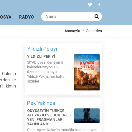
DOSYA
RADYO
Anasayfa
Setlerden
Yıldızlı Pekiyi
YILDIZLI PEKİYİ
SİYAD üyesi deneyimli
kalemler vizyonu 5
üzerinden notluyor...
Güler’in
Yıldızlı Pekiyi, her hafta
rdeci ile
sizinle!
’i kimin
Pek Yakında
ODYSSEY'İN TÜRKÇE
ALT YAZILI VE DUBLAJLI
YENİ FRAGMANLARI
YAYINLANDI
Christopher Nolan’ın merakla beklenen yeni