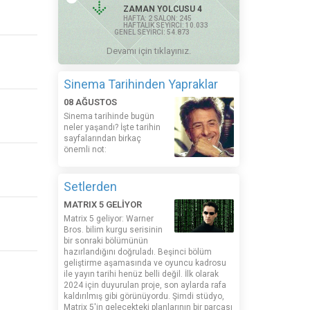
ZAMAN YOLCUSU 4
HAFTA: 2 SALON: 245
HAFTALIK SEYİRCİ: 10.033
GENEL SEYİRCİ: 54.873
Devamı için tıklayınız.
Sinema Tarihinden Yapraklar
08 AĞUSTOS
Sinema tarihinde bugün
neler yaşandı? İşte tarihin
sayfalarından birkaç
önemli not:
Setlerden
MATRIX 5 GELİYOR
Matrix 5 geliyor: Warner
Bros. bilim kurgu serisinin
bir sonraki bölümünün
hazırlandığını doğruladı. Beşinci bölüm
geliştirme aşamasında ve oyuncu kadrosu
ile yayın tarihi henüz belli değil. İlk olarak
2024 için duyurulan proje, son aylarda rafa
kaldırılmış gibi görünüyordu. Şimdi stüdyo,
Matrix 5'in gelecekteki planlarının bir parçası