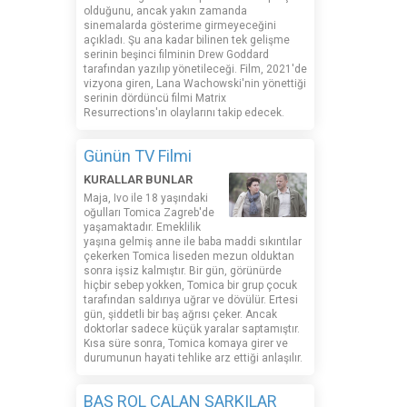
olduğunu, ancak yakın zamanda
sinemalarda gösterime girmeyeceğini
açıkladı. Şu ana kadar bilinen tek gelişme
serinin beşinci filminin Drew Goddard
tarafından yazılıp yönetileceği. Film, 2021'de
vizyona giren, Lana Wachowski'nin yönettiği
serinin dördüncü filmi Matrix
Resurrections'ın olaylarını takip edecek.
Günün TV Filmi
KURALLAR BUNLAR
Maja, Ivo ile 18 yaşındaki
oğulları Tomica Zagreb'de
yaşamaktadır. Emeklilik
yaşına gelmiş anne ile baba maddi sıkıntılar
çekerken Tomica liseden mezun olduktan
sonra işsiz kalmıştır. Bir gün, görünürde
hiçbir sebep yokken, Tomica bir grup çocuk
tarafından saldırıya uğrar ve dövülür. Ertesi
gün, şiddetli bir baş ağrısı çeker. Ancak
doktorlar sadece küçük yaralar saptamıştır.
Kısa süre sonra, Tomica komaya girer ve
durumunun hayati tehlike arz ettiği anlaşılır.
BAŞ ROL ÇALAN ŞARKILAR