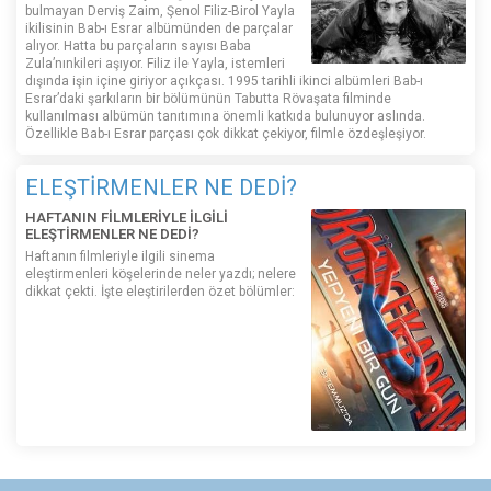
bulmayan Derviş Zaim, Şenol Filiz-Birol Yayla
ikilisinin Bab-ı Esrar albümünden de parçalar
alıyor. Hatta bu parçaların sayısı Baba
Zula’nınkileri aşıyor. Filiz ile Yayla, istemleri
dışında işin içine giriyor açıkçası. 1995 tarihli ikinci albümleri Bab-ı
Esrar’daki şarkıların bir bölümünün Tabutta Rövaşata filminde
kullanılması albümün tanıtımına önemli katkıda bulunuyor aslında.
Özellikle Bab-ı Esrar parçası çok dikkat çekiyor, filmle özdeşleşiyor.
ELEŞTİRMENLER NE DEDİ?
HAFTANIN FİLMLERİYLE İLGİLİ
ELEŞTİRMENLER NE DEDİ?
Haftanın filmleriyle ilgili sinema
eleştirmenleri köşelerinde neler yazdı; nelere
dikkat çekti. İşte eleştirilerden özet bölümler: