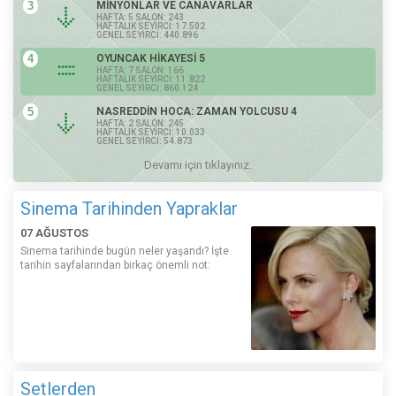
3
MİNYONLAR VE CANAVARLAR
HAFTA: 5 SALON: 243
HAFTALIK SEYİRCİ: 17.502
GENEL SEYİRCİ: 440.896
4
OYUNCAK HİKAYESİ 5
HAFTA: 7 SALON: 166
HAFTALIK SEYİRCİ: 11.822
GENEL SEYİRCİ: 860.124
5
NASREDDİN HOCA: ZAMAN YOLCUSU 4
HAFTA: 2 SALON: 245
HAFTALIK SEYİRCİ: 10.033
GENEL SEYİRCİ: 54.873
Devamı için tıklayınız.
Sinema Tarihinden Yapraklar
07 AĞUSTOS
Sinema tarihinde bugün neler yaşandı? İşte
tarihin sayfalarından birkaç önemli not:
Setlerden