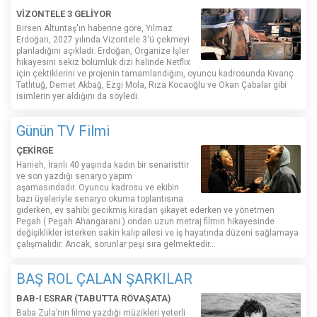
VİZONTELE 3 GELİYOR
Birsen Altuntaş'ın haberine göre, Yılmaz
Erdoğan, 2027 yılında Vizontele 3'ü çekmeyi
planladığını açıkladı. Erdoğan, Organize İşler
hikayesini sekiz bölümlük dizi halinde Netflix
için çektiklerini ve projenin tamamlandığını, oyuncu kadrosunda Kıvanç
Tatlıtuğ, Demet Akbağ, Ezgi Mola, Rıza Kocaoğlu ve Okan Çabalar gibi
isimlerin yer aldığını da söyledi.
Günün TV Filmi
ÇEKİRGE
Hanieh, İranlı 40 yaşında kadın bir senaristtir
ve son yazdığı senaryo yapım
aşamasındadır. Oyuncu kadrosu ve ekibin
bazı üyeleriyle senaryo okuma toplantısına
giderken, ev sahibi gecikmiş kiradan şikayet ederken ve yönetmen
Pegah ( Pegah Ahangarani ) ondan uzun metraj filmin hikayesinde
değişiklikler isterken sakin kalıp ailesi ve iş hayatında düzeni sağlamaya
çalışmalıdır. Ancak, sorunlar peşi sıra gelmektedir...
BAŞ ROL ÇALAN ŞARKILAR
BAB-I ESRAR (TABUTTA RÖVAŞATA)
Baba Zula’nın filme yazdığı müzikleri yeterli