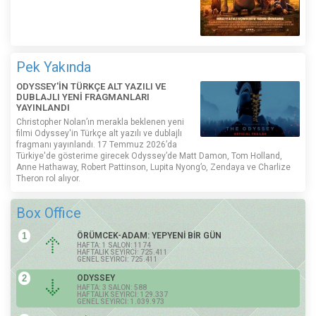
Pek Yakında
ODYSSEY'İN TÜRKÇE ALT YAZILI VE
DUBLAJLI YENİ FRAGMANLARI
YAYINLANDI
Christopher Nolan’ın merakla beklenen yeni
filmi Odyssey'in Türkçe alt yazılı ve dublajlı
fragmanı yayınlandı. 17 Temmuz 2026’da
Türkiye'de gösterime girecek Odyssey’de Matt Damon, Tom Holland,
Anne Hathaway, Robert Pattinson, Lupita Nyong’o, Zendaya ve Charlize
Theron rol alıyor.
Box Office
1
ÖRÜMCEK-ADAM: YEPYENİ BİR GÜN
HAFTA: 1 SALON: 1174
HAFTALIK SEYİRCİ: 725.411
GENEL SEYİRCİ: 725.411
2
ODYSSEY
HAFTA: 3 SALON: 588
HAFTALIK SEYİRCİ: 129.337
GENEL SEYİRCİ: 1.039.973