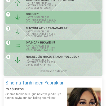
1
ÖRÜMCEK-ADAM: YEPYENİ BİR GÜN
HAFTA: 1 SALON: 1174
HAFTALIK SEYİRCİ: 725.411
GENEL SEYİRCİ: 725.411
2
ODYSSEY
HAFTA: 3 SALON: 588
HAFTALIK SEYİRCİ: 129.337
GENEL SEYİRCİ: 1.039.973
3
MİNYONLAR VE CANAVARLAR
HAFTA: 5 SALON: 243
HAFTALIK SEYİRCİ: 17.502
GENEL SEYİRCİ: 440.896
4
OYUNCAK HİKAYESİ 5
HAFTA: 7 SALON: 166
HAFTALIK SEYİRCİ: 11.822
GENEL SEYİRCİ: 860.124
5
NASREDDİN HOCA: ZAMAN YOLCUSU 4
HAFTA: 2 SALON: 245
HAFTALIK SEYİRCİ: 10.033
GENEL SEYİRCİ: 54.873
Devamı için tıklayınız.
Sinema Tarihinden Yapraklar
05 AĞUSTOS
Sinema tarihinde bugün neler yaşandı? İşte
tarihin sayfalarından birkaç önemli not: