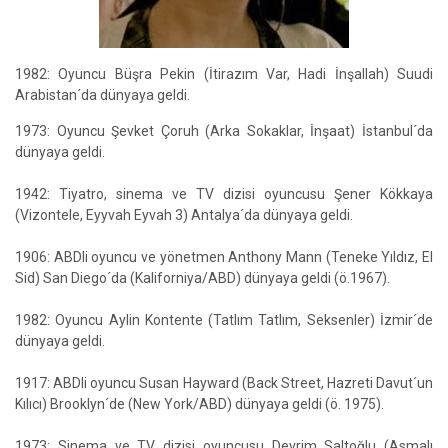
1982: Oyuncu Büşra Pekin (İtirazım Var, Hadi İnşallah) Suudi
Arabistan´da dünyaya geldi.
1973: Oyuncu Şevket Çoruh (Arka Sokaklar, İnşaat) İstanbul´da
dünyaya geldi.
1942: Tiyatro, sinema ve TV dizisi oyuncusu Şener Kökkaya
(Vizontele, Eyyvah Eyvah 3) Antalya´da dünyaya geldi.
1906: ABDli oyuncu ve yönetmen Anthony Mann (Teneke Yıldız, El
Sid) San Diego´da (Kaliforniya/ABD) dünyaya geldi (ö.1967).
1982: Oyuncu Aylin Kontente (Tatlım Tatlım, Seksenler) İzmir´de
dünyaya geldi.
1917: ABDli oyuncu Susan Hayward (Back Street, Hazreti Davut´un
Kılıcı) Brooklyn´de (New York/ABD) dünyaya geldi (ö. 1975).
1973: Sinema ve TV dizisi oyuncusu Devrim Saltoğlu (Asmalı