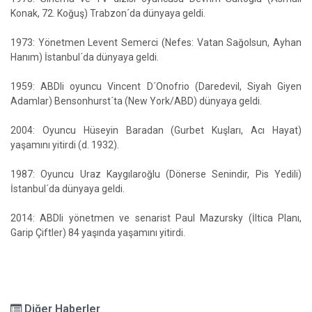
Konak, 72. Koğuş) Trabzon´da dünyaya geldi.
1973: Yönetmen Levent Semerci (Nefes: Vatan Sağolsun, Ayhan
Hanım) İstanbul´da dünyaya geldi.
1959: ABDli oyuncu Vincent D´Onofrio (Daredevil, Siyah Giyen
Adamlar) Bensonhurst´ta (New York/ABD) dünyaya geldi.
2004: Oyuncu Hüseyin Baradan (Gurbet Kuşları, Acı Hayat)
yaşamını yitirdi (d. 1932).
1987: Oyuncu Uraz Kaygılaroğlu (Dönerse Senindir, Pis Yedili)
İstanbul´da dünyaya geldi.
2014: ABDli yönetmen ve senarist Paul Mazursky (İltica Planı,
Garip Çiftler) 84 yaşında yaşamını yitirdi.
Diğer Haberler