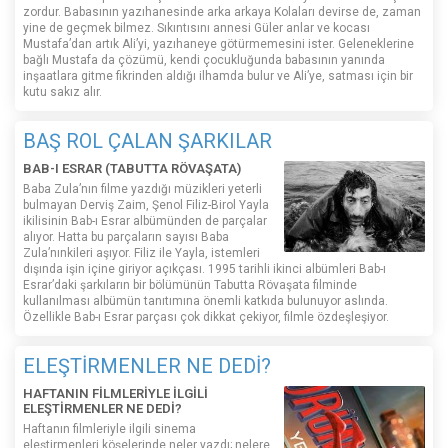
zordur. Babasının yazıhanesinde arka arkaya Kolaları devirse de, zaman
yine de geçmek bilmez. Sıkıntısını annesi Güler anlar ve kocası
Mustafa’dan artık Ali’yi, yazıhaneye götürmemesini ister. Geleneklerine
bağlı Mustafa da çözümü, kendi çocukluğunda babasının yanında
inşaatlara gitme fikrinden aldığı ilhamda bulur ve Ali’ye, satması için bir
kutu sakız alır.
BAŞ ROL ÇALAN ŞARKILAR
BAB-I ESRAR (TABUTTA RÖVAŞATA)
Baba Zula’nın filme yazdığı müzikleri yeterli
bulmayan Derviş Zaim, Şenol Filiz-Birol Yayla
ikilisinin Bab-ı Esrar albümünden de parçalar
alıyor. Hatta bu parçaların sayısı Baba
Zula’nınkileri aşıyor. Filiz ile Yayla, istemleri
dışında işin içine giriyor açıkçası. 1995 tarihli ikinci albümleri Bab-ı
Esrar’daki şarkıların bir bölümünün Tabutta Rövaşata filminde
kullanılması albümün tanıtımına önemli katkıda bulunuyor aslında.
Özellikle Bab-ı Esrar parçası çok dikkat çekiyor, filmle özdeşleşiyor.
ELEŞTİRMENLER NE DEDİ?
HAFTANIN FİLMLERİYLE İLGİLİ
ELEŞTİRMENLER NE DEDİ?
Haftanın filmleriyle ilgili sinema
eleştirmenleri köşelerinde neler yazdı; nelere