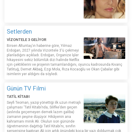
Setlerden
VİZONTELE 3 GELİYOR
Birsen Altuntaş'ın haberine göre, Yılmaz
Erdoğan, 2027 yılında Vizontele 3'ü çekmeyi
planladığını açıkladı. Erdoğan, Organize İşler
hikayesini sekiz bölümlük dizi halinde Netflix
için çektiklerini ve projenin tamamlandığını, oyuncu kadrosunda Kıvanç
Tatlıtuğ, Demet Akbağ, Ezgi Mola, Rıza Kocaoğlu ve Okan Çabalar gibi
isimlerin yer aldığını da söyledi.
Günün TV Filmi
TATİL KİTABI
Seyfi Teoman, yazıp yönettiği ilk uzun metrajlı
çalışması ‘Tatil Kitabı’nda, Silifke’den geçen
(aslında geçemeyen demek lazım galiba)
zamanın peşine düşüyor. Hikâyenin ana
kahramanı minik Ali. Okulun son gününde
öğretmeninin dağıttığı Tatil Kitabı’nı, sınıfın
serserisine kaptıran Ali için artık önündeki koca bir yazı doldurmak çok