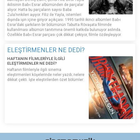
ikilisinin Bab-ı Esrar albümünden de parçalar
alıyor. Hatta bu parçaların sayısı Baba
Zula’nınkileri aşıyor. Filiz ile Yayla, istemleri
dışında işin içine giriyor açıkçası. 1995 tarihli ikinci albümleri Bab-ı
Esrar’daki şarkıların bir bölümünün Tabutta Rövaşata filminde
kullanılması albümün tanıtımına önemli katkıda bulunuyor aslında.
Özellikle Bab-ı Esrar parçası çok dikkat çekiyor, filmle özdeşleşiyor.
ELEŞTİRMENLER NE DEDİ?
HAFTANIN FİLMLERİYLE İLGİLİ
ELEŞTİRMENLER NE DEDİ?
Haftanın filmleriyle ilgili sinema
eleştirmenleri köşelerinde neler yazdı; nelere
dikkat çekti. İşte eleştirilerden özet bölümler: