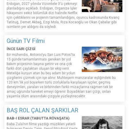
Erdoğan, 2027 yılında Vizontele 3'ü çekmeyi
planladığını açıkladı. Erdoğan, Organize İşler
hikayesini sekiz bölümlük dizi halinde Netflix
için çektiklerini ve projenin tamamlandığını, oyuncu kadrosunda Kıvanç
Tatlıtuğ, Demet Akbağ, Ezgi Mola, Rıza Kocaoğlu ve Okan Çabalar gibi
isimlerin yer aldığını da söyledi.
Günün TV Filmi
İNCE SARI ÇİZGİ
Bir mühendis, Antonio'yu San Luis Potos'ta
15 günde tamamlanması gereken bir yol
bakım projesinin başına getirir ve ona çok
farklı dört çaylaktan oluşan bir ekip verir.
Meteliğe kurşun atan bu beş adam bir yolun
çizgilerini çizmek için işe alınır. Muhteşem manzaralar eşliğindeki bu
120 km.'lik yol boyarken türlü zorluklarla karşılaşan işçiler, geçmiş
deneyimleri, yaraları ve birbirinden farklı mizaçlarına rağmen tek bir
amaç uğrunda hareket emeyi öğrenir. Boyadıkları sarı çizgi, onları
yaşamla ölüm arasındaki çizgiyle yüzleştirecektir.
BAŞ ROL ÇALAN ŞARKILAR
BAB-I ESRAR (TABUTTA RÖVAŞATA)
Baba Zula’nın filme yazdığı müzikleri yeterli
bulmayan Derviş Zaim, Şenol Filiz-Birol Yayla