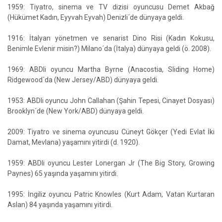
1959: Tiyatro, sinema ve TV dizisi oyuncusu Demet Akbağ
(Hükümet Kadın, Eyyvah Eyvah) Denizli´de dünyaya geldi.
1916: İtalyan yönetmen ve senarist Dino Risi (Kadın Kokusu,
Benimle Evlenir misin?) Milano´da (İtalya) dünyaya geldi (ö. 2008).
1969: ABDli oyuncu Martha Byrne (Anacostia, Sliding Home)
Ridgewood´da (New Jersey/ABD) dünyaya geldi.
1953: ABDli oyuncu John Callahan (Şahin Tepesi, Cinayet Dosyası)
Brooklyn´de (New York/ABD) dünyaya geldi.
2009: Tiyatro ve sinema oyuncusu Cüneyt Gökçer (Yedi Evlat İki
Damat, Mevlana) yaşamını yitirdi (d. 1920).
1959: ABDli oyuncu Lester Lonergan Jr (The Big Story, Growing
Paynes) 65 yaşında yaşamını yitirdi.
1995: İngiliz oyuncu Patric Knowles (Kurt Adam, Vatan Kurtaran
Aslan) 84 yaşında yaşamını yitirdi.