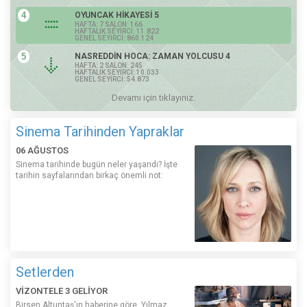
4
OYUNCAK HİKAYESİ 5
HAFTA: 7 SALON: 166
HAFTALIK SEYİRCİ: 11.822
GENEL SEYİRCİ: 860.124
5
NASREDDİN HOCA: ZAMAN YOLCUSU 4
HAFTA: 2 SALON: 245
HAFTALIK SEYİRCİ: 10.033
GENEL SEYİRCİ: 54.873
Devamı için tıklayınız.
Sinema Tarihinden Yapraklar
06 AĞUSTOS
Sinema tarihinde bugün neler yaşandı? İşte
tarihin sayfalarından birkaç önemli not:
Setlerden
VİZONTELE 3 GELİYOR
Birsen Altuntaş'ın haberine göre, Yılmaz