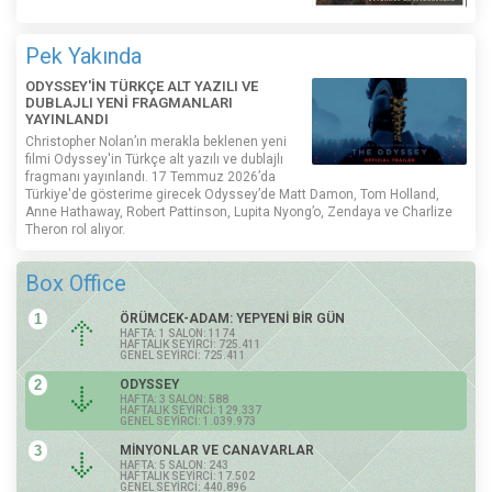
Pek Yakında
ODYSSEY'İN TÜRKÇE ALT YAZILI VE
DUBLAJLI YENİ FRAGMANLARI
YAYINLANDI
Christopher Nolan’ın merakla beklenen yeni
filmi Odyssey'in Türkçe alt yazılı ve dublajlı
fragmanı yayınlandı. 17 Temmuz 2026’da
Türkiye'de gösterime girecek Odyssey’de Matt Damon, Tom Holland,
Anne Hathaway, Robert Pattinson, Lupita Nyong’o, Zendaya ve Charlize
Theron rol alıyor.
Box Office
1
ÖRÜMCEK-ADAM: YEPYENİ BİR GÜN
HAFTA: 1 SALON: 1174
HAFTALIK SEYİRCİ: 725.411
GENEL SEYİRCİ: 725.411
2
ODYSSEY
HAFTA: 3 SALON: 588
HAFTALIK SEYİRCİ: 129.337
GENEL SEYİRCİ: 1.039.973
3
MİNYONLAR VE CANAVARLAR
HAFTA: 5 SALON: 243
HAFTALIK SEYİRCİ: 17.502
GENEL SEYİRCİ: 440.896