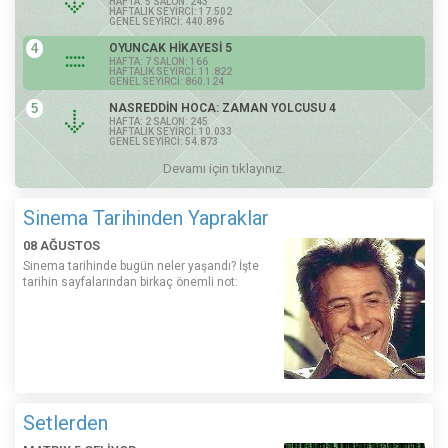
HAFTA: 5 SALON: 243
HAFTALIK SEYİRCİ: 17.502
GENEL SEYİRCİ: 440.896
4
OYUNCAK HİKAYESİ 5
HAFTA: 7 SALON: 166
HAFTALIK SEYİRCİ: 11.822
GENEL SEYİRCİ: 860.124
5
NASREDDİN HOCA: ZAMAN YOLCUSU 4
HAFTA: 2 SALON: 245
HAFTALIK SEYİRCİ: 10.033
GENEL SEYİRCİ: 54.873
Devamı için tıklayınız.
Sinema Tarihinden Yapraklar
08 AĞUSTOS
Sinema tarihinde bugün neler yaşandı? İşte
tarihin sayfalarından birkaç önemli not:
Setlerden