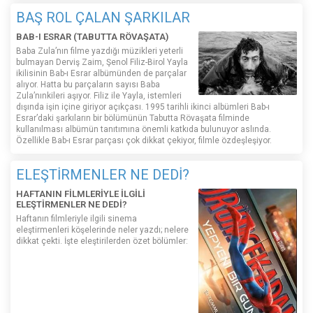
BAŞ ROL ÇALAN ŞARKILAR
BAB-I ESRAR (TABUTTA RÖVAŞATA)
Baba Zula’nın filme yazdığı müzikleri yeterli
bulmayan Derviş Zaim, Şenol Filiz-Birol Yayla
ikilisinin Bab-ı Esrar albümünden de parçalar
alıyor. Hatta bu parçaların sayısı Baba
Zula’nınkileri aşıyor. Filiz ile Yayla, istemleri
dışında işin içine giriyor açıkçası. 1995 tarihli ikinci albümleri Bab-ı
Esrar’daki şarkıların bir bölümünün Tabutta Rövaşata filminde
kullanılması albümün tanıtımına önemli katkıda bulunuyor aslında.
Özellikle Bab-ı Esrar parçası çok dikkat çekiyor, filmle özdeşleşiyor.
ELEŞTİRMENLER NE DEDİ?
HAFTANIN FİLMLERİYLE İLGİLİ
ELEŞTİRMENLER NE DEDİ?
Haftanın filmleriyle ilgili sinema
eleştirmenleri köşelerinde neler yazdı; nelere
dikkat çekti. İşte eleştirilerden özet bölümler: