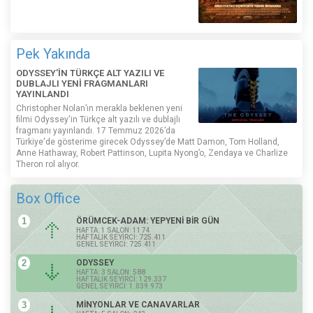
Pek Yakında
ODYSSEY'İN TÜRKÇE ALT YAZILI VE
DUBLAJLI YENİ FRAGMANLARI
YAYINLANDI
Christopher Nolan’ın merakla beklenen yeni
filmi Odyssey'in Türkçe alt yazılı ve dublajlı
fragmanı yayınlandı. 17 Temmuz 2026’da
Türkiye'de gösterime girecek Odyssey’de Matt Damon, Tom Holland,
Anne Hathaway, Robert Pattinson, Lupita Nyong’o, Zendaya ve Charlize
Theron rol alıyor.
Box Office
1
ÖRÜMCEK-ADAM: YEPYENİ BİR GÜN
HAFTA: 1 SALON: 1174
HAFTALIK SEYİRCİ: 725.411
GENEL SEYİRCİ: 725.411
2
ODYSSEY
HAFTA: 3 SALON: 588
HAFTALIK SEYİRCİ: 129.337
GENEL SEYİRCİ: 1.039.973
3
MİNYONLAR VE CANAVARLAR