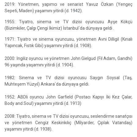
2019
: Yönetmen, yapımcı ve senarist Yavuz Özkan (Yengeç
Sepeti, Maden) yaşamını yitirdi (d.
1942
).
1955: Tiyatro, sinema ve TV dizisi oyuncusu Ayşe Kökçü
(Bizimkiler, Çalgı Çengi İkimiz) İstanbul´da dünyaya geldi .
1971: Tiyatro ve sinema oyuncusu, yönetmen Avni Dilligil (Kınalı
Yapıncak, Fıstık Gibi) yaşamını yitirdi (d. 1908).
2000: İngiliz oyuncu ve yönetmen John Gielgud (Fil Adam, Gandhi)
96 yaşında yaşamını yitirdi (d. 1904).
1982: Sinema ve TV dizisi oyuncusu Saygın Soysal (Taş,
Muhteşem Yüzyıl) Ankara´da dünyaya geldi.
1952: ABDli oyuncu John Garfield (Postacı Kapıyı İki Kez Çalar,
Body and Soul) yaşamını yitirdi (d. 1913)
2008: Tiyatro, sinema ve TV dizisi oyuncusu, seslendirme sanatçısı
ve yönetmen Cengiz Keskinkılıç (Milyarder, Çıplak Vatandaş)
yaşamını yitirdi (d. 1938).