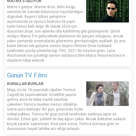
MATRIX 5 GELİYOR
Matrix 5 geliyor: Warner Bros. bilim kurgu
serisinin bir sonraki bölümünün hazırlandığını
doğruladı. Beşinci bölüm geliştirme
aşamasında ve oyuncu kadrosu ile yayın
tarihi henüz belli değil. İlk olarak 2024 için
duyurulan proje, son aylarda rafa kaldırılmış gibi görünüyordu. Şimdi
stüdyo, Matrix 5'in gelecekteki planlarının bir parçası olduğunu, ancak
yakın zamanda sinemalarda gösterime girmeyeceğini açıkladı. Şu ana
kadar bilinen tek gelişme serinin beşinci filminin Drew Goddard
tarafından yazılıp yönetileceği. Film, 2021'de vizyona giren, Lana
Wachowski'nin yönettiği serinin dördüncü filmi Matrix Resurrections'ın
olaylarını takip edecek.
Günün TV Filmi
KURALLAR BUNLAR
Maja, Ivo ile 18 yaşındaki oğulları Tomica
Zagreb'de yaşamaktadır. Emeklilik yaşına
gelmiş anne ile baba maddi sıkıntılar
çekerken Tomica liseden mezun olduktan
sonra işsiz kalmıştır. Bir gün, görünürde hiçbir
sebep yokken, Tomica bir grup çocuk tarafından saldırıya uğrar ve
dövülür. Ertesi gün, şiddetli bir baş ağrısı çeker. Ancak doktorlar sadece
küçük yaralar saptamıştır. Kısa süre sonra, Tomica komaya girer ve
durumunun hayati tehlike arz ettiği anlaşılır.